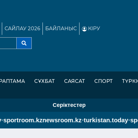
САЙЛАУ 2026
БАЙЛАНЫС
КІРУ
РАПТАМА
СҰХБАТ
САЯСАТ
СПОРТ
ТҮРК
Серіктестер
portroom.kz
newsroom.kz
•
turkistan.today
•
spor