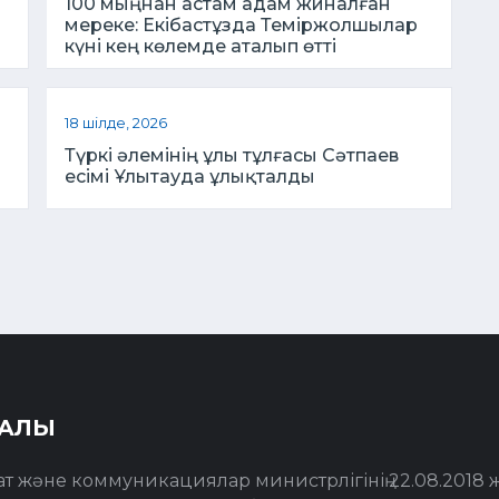
100 мыңнан астам адам жиналған
ы
мереке: Екібастұзда Теміржолшылар
күні кең көлемде аталып өтті
18 шілде, 2026
Түркі әлемінің ұлы тұлғасы Сәтпаев
есімі Ұлытауда ұлықталды
РАЛЫ
т және коммуникациялар министрлігінің 22.08.2018