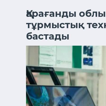
Қарағанды обл
тұрмыстық тех
бастады