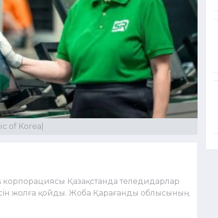
c of Korea|
ics корпорациясы Қазақстанда теледидарлар
сін жолға қойды. Жоба Қарағанды облысының