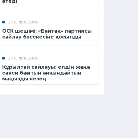
өтеді
20 шілде, 2026
ОСК шешімі: «Байтақ» партиясы
сайлау бәсекесіне қосылды
20 шілде, 2026
Құрылтай сайлауы: елдің жаңа
саяси бағытын айқындайтын
маңызды кезең