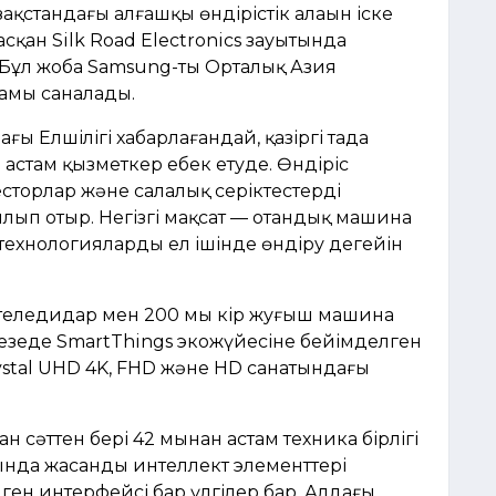
қстандағы алғашқы өндірістік алаңын іске
қан Silk Road Electronics зауытында
 Бұл жоба Samsung-тың Орталық Азия
дамы саналады.
ы Елшілігі хабарлағандай, қазіргі таңда
 астам қызметкер еңбек етуде. Өндіріс
торлар және салалық серіктестердің
лып отыр. Негізгі мақсат — отандық машина
ехнологияларды ел ішінде өндіру деңгейін
 теледидар мен 200 мың кір жуғыш машина
кезеңде SmartThings экожүйесіне бейімделген
ystal UHD 4K, FHD және HD санатындағы
 сәттен бері 42 мыңнан астам техника бірлігі
нда жасанды интеллект элементтері
лген интерфейсі бар үлгілер бар. Алдағы