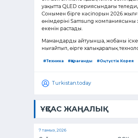
уақытта QLED сериясындағы теледи
Сонымен бірге кәсіпорын 2026 жылғы
өнімдерінің Samsung компаниясының 
екенін растады.
Мамандардың айтуынша, жобаның іске 
нығайтып, өңірге халықаралық техноло
#Техника
#Қарағанды
#Оңтүстік Корея
Turkistan.today
ҰҚСАС ЖАҢАЛЫҚ
7 тамыз, 2026