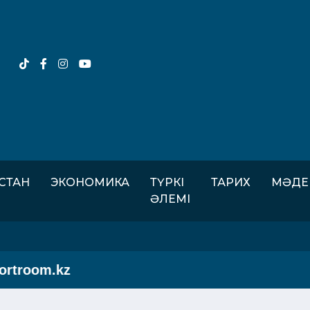
ІСТАН
ЭКОНОМИКА
ТҮРКІ
ТАРИХ
МӘДЕ
ӘЛЕМІ
troom.kz