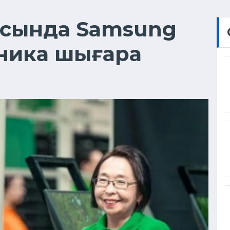
ысында Samsung
ника шығара