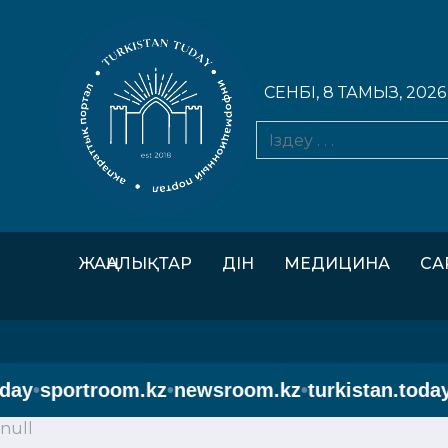
СЕНБІ, 8 ТАМЫЗ, 2026
ЖАҢАЛЫҚТАР
ДІН
МЕДИЦИНА
СА
y
•
sportroom.kz
•
newsroom.kz
•
turkistan.today
•
s
null