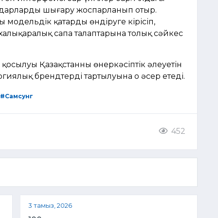
дарларды шығару жоспарланып отыр.
 модельдік қатарды өндіруге кірісіп,
халықаралық сапа талаптарына толық сәйкес
қосылуы Қазақстанның өнеркәсіптік әлеуетін
гиялық брендтердің тартылуына оң әсер етеді.
#Самсунг
452
3 тамыз, 2026