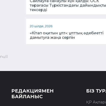
Сайлауға санаулы күн қалды: ОСК
төрағасы Түркістандағы дайындықт
тексерді
20 шілде, 2026
«Кітап оқитын ұлт»: ұлттық әдебиетті
дамытуға жаңа серпін
null
РЕДАКЦИЯМЕН
БІЗ ТУ
БАЙЛАНЫС
ҚР Ақпара