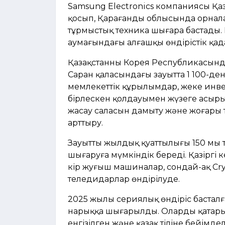
Samsung Electronics компаниясы Қаза
қосып, Қарағанды облысында орналас
тұрмыстық техника шығара бастады.
аумағындағы алғашқы өндірістік қа
Қазақстанның Корея Республикасындағ
Саран қаласындағы зауытта 1 100-ден
мемлекеттік құрылымдар, жеке инвес
бірлескен қолдауымен жүзеге асыры
жасау саласын дамыту және жоғары т
арттыру.
Зауыттың жылдық қуаттылығы 150 мың
шығаруға мүмкіндік береді. Қазіргі 
кір жуғыш машиналар, сондай-ақ Cr
теледидарлар өндірілуде.
2025 жылы сериялық өндіріс басталған
нарыққа шығарылды. Олардың қатары
енгізілген және қазақ тіліне бейімде