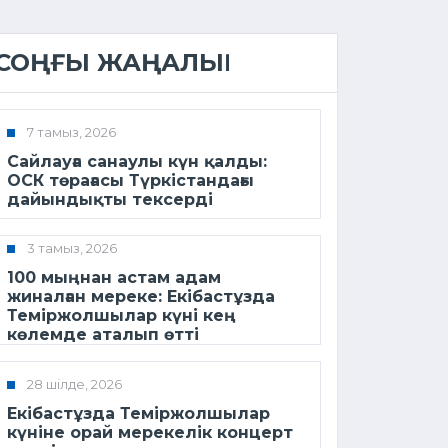
СОҢҒЫ ЖАҢАЛЫҚ
7 тамыз, 2026
Сайлауға санаулы күн қалды:
ОСК төрағасы Түркістандағы
дайындықты тексерді
3 тамыз, 2026
100 мыңнан астам адам
жиналған мереке: Екібастұзда
Теміржолшылар күні кең
көлемде аталып өтті
28 шілде, 2026
Екібастұзда Теміржолшылар
күніне орай мерекелік концерт