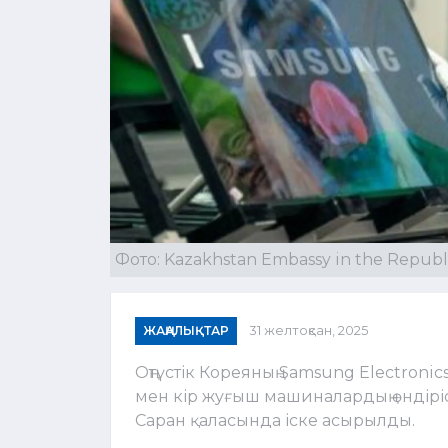
Фото: Kazakhstan Embassy in the Republi
ЖАҢАЛЫҚТАР
31 желтоқсан, 2025
Оңтүстік Кореяның Samsung Electron
мен кір жуғыш машиналардың өндірі
Саран қаласында іске асырылды.