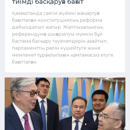
тиімді басқаруға бағыт
Қазақстанда саяси жүйені жаңартуға
бағытталған конституциялық реформа
дайындалып жатыр. Жалпыхалықтық
референдумға шығарылуы мүмкін бұл
бастама басқару тәуекелдерін азайтып,
парламенттің рөлін күшейтуге және
мемлекет тұрақтылығын қамтамасыз етуге
бағытталған.