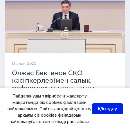
13 ақпан, 2025
Олжас Бектенов СҚО
кәсіпкерлерімен салық
реформасын талқылады
Пайдаланушы тәжірибесін жақсарту
Петропавлда өткен Премьер-министр
мақсатында біз cookies файлдарын
Олжас Бектеновтің бизнес қоғамдастықпен
пайдаланамыз. Сайтты әрі қарай қолдану
Қабылдау
кездесуіне кәсіпкерліктің әртүрлі
арқылы сіз cookies файлдарын
салаларының 60-қа жуық өкілі,
пайдалануға келісетініңізді растайсыз
микробизнес және жеке кәсіпкерлік