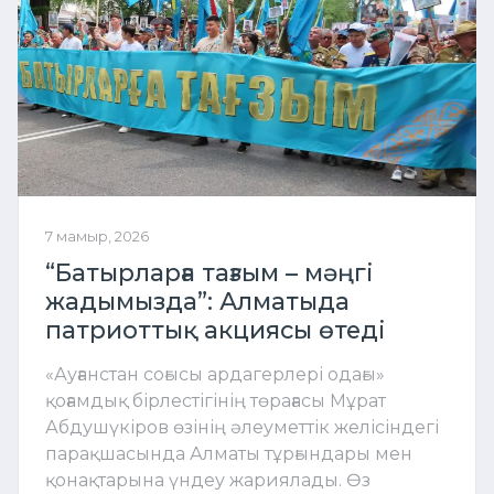
7 мамыр, 2026
“Батырларға тағзым – мәңгі
жадымызда”: Алматыда
патриоттық акциясы өтеді
«Ауғанстан соғысы ардагерлері одағы»
қоғамдық бірлестігінің төрағасы Мұрат
Абдушүкіров өзінің әлеуметтік желісіндегі
парақшасында Алматы тұрғындары мен
қонақтарына үндеу жариялады. Өз