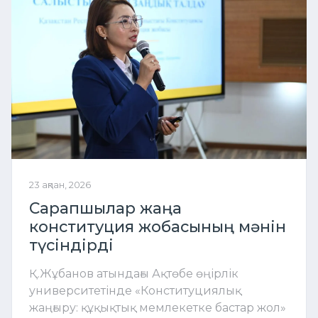
23 ақпан, 2026
Сарапшылар жаңа
конституция жобасының мәнін
түсіндірді
Қ.Жұбанов атындағы Ақтөбе өңірлік
университетінде «Конституциялық
жаңғыру: құқықтық мемлекетке бастар жол»