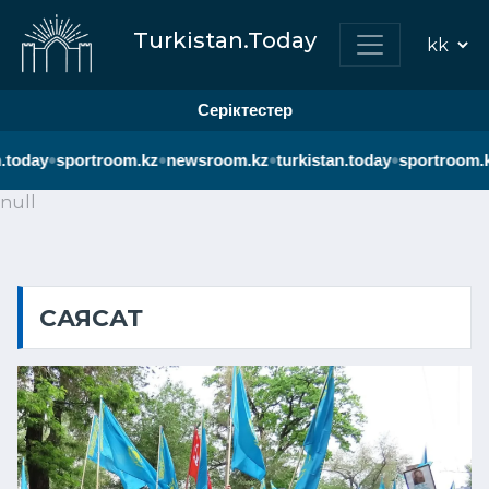
Turkistan.Today
Серіктестер
•
•
•
•
y
sportroom.kz
newsroom.kz
turkistan.today
sportroom.kz
new
null
САЯСАТ