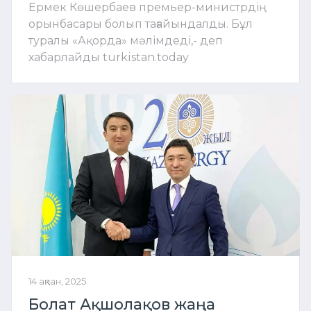
Ермек Көшербаев премьер-министрдің
орынбасары болып тағайындалды. Бұл
туралы «Ақорда» мәлімдеді,- деп
хабарлайды turkistan.today
14 ақпан, 2025
Болат Ақшолақов жаңа