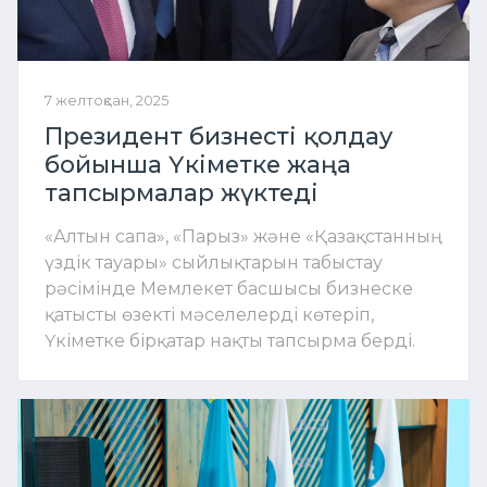
7 желтоқсан, 2025
Президент бизнесті қолдау
бойынша Үкіметке жаңа
тапсырмалар жүктеді
«Алтын сапа», «Парыз» және «Қазақстанның
үздік тауары» сыйлықтарын табыстау
рәсімінде Мемлекет басшысы бизнеске
қатысты өзекті мәселелерді көтеріп,
Үкіметке бірқатар нақты тапсырма берді.