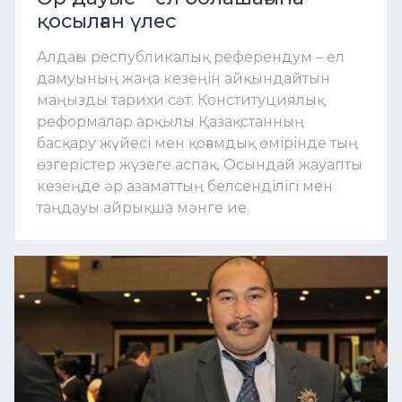
қосылған үлес
Алдағы республикалық референдум – ел
дамуының жаңа кезеңін айқындайтын
маңызды тарихи сәт. Конституциялық
реформалар арқылы Қазақстанның
басқару жүйесі мен қоғамдық өмірінде тың
өзгерістер жүзеге аспақ. Осындай жауапты
кезеңде әр азаматтың белсенділігі мен
таңдауы айрықша мәнге ие.