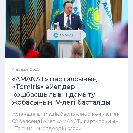
4 қараша, 2025
«AMANAT» партиясының
«Tomiris» әйелдер
көшбасшылығын дамыту
жобасының IV-легі басталды
Астанада еліміздің барлық өңірінен келген
60 белсенді әйел «AMANAT» партиясының
«Tomiris» әйелдердің саяси