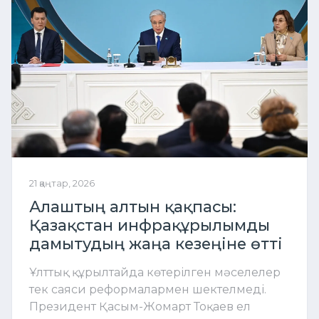
21 қаңтар, 2026
Алаштың алтын қақпасы:
Қазақстан инфрақұрылымды
дамытудың жаңа кезеңіне өтті
Ұлттық құрылтайда көтерілген мәселелер
тек саяси реформалармен шектелмеді.
Президент Қасым-Жомарт Тоқаев ел