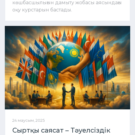
көшбасшылығын дамыту жобасы аясындағы
оқу курстарын бастады.
24 маусым, 2025
Сыртқы саясат – Тәуелсіздік