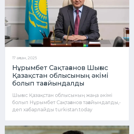
17 ақпан, 2025
Нұрымбет Сақтағанов Шығыс
Қазақстан облысының әкімі
болып тағайындалды
Шығыс Қазақстан облысының жаңа әкімі
болып Нұрымбет Сақтағанов тағайындалды,-
деп хабарлайды turkistan.today