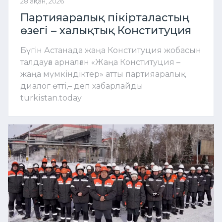
28 ақпан, 2026
Партияаралық пікірталастың
өзегі – халықтық Конституция
Бүгін Астанада жаңа Конституция жобасын
талдауға арналған «Жаңа Конституция –
жаңа мүмкіндіктер» атты партияаралық
диалог өтті,– деп хабарлайды
turkistan.today