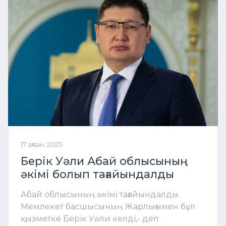
17 ақпан, 2025
Берік Уәли Абай облысының
әкімі болып тағайындалды
Абай облысының әкімі тағайындалды.
Мемлекет басшысының Жарлығымен бұл
қызметке Берік Уәли келді,- деп