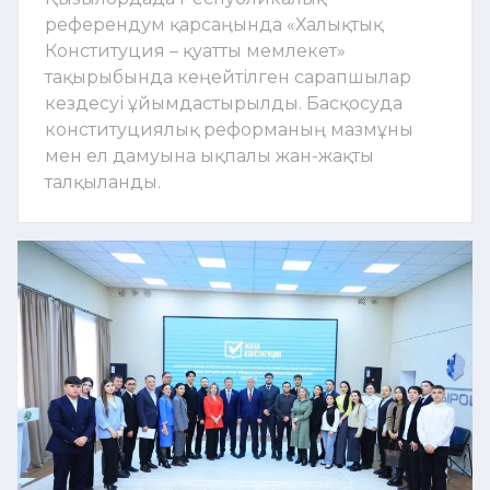
референдум қарсаңында «Халықтық
Конституция – қуатты мемлекет»
тақырыбында кеңейтілген сарапшылар
кездесуі ұйымдастырылды. Басқосуда
конституциялық реформаның мазмұны
мен ел дамуына ықпалы жан-жақты
талқыланды.