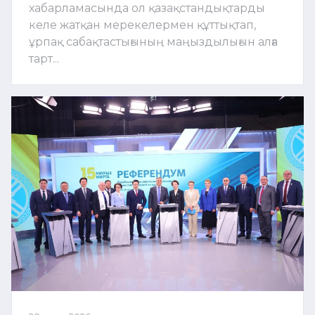
хабарламасында ол қазақстандықтарды
келе жатқан мерекелермен құттықтап,
ұрпақ сабақтастығының маңыздылығын алға
тарт...