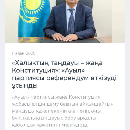
11 ақпан, 2026
«Халықтың таңдауы – жаңа
Конституция»: «Ауыл»
партиясы референдум өткізуді
ұсынды
«Ауыл» партиясы жаңа Конституция
жобасы елдің даму бағытын айқындайтын
маңызды құжат екенін атап өтіп, оны
бүкілхалықтық дауыс беру арқылы
қабылдау қажеттігін мәлімдеді.