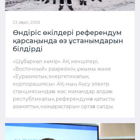
23 ақпан, 2026
Өндіріс өкілдері референдум
қарсаңында өз ұстанымдарын
білдірді
«Шұбаркөл көмір» АҚ кеншілері,
«Восточный» разрезінің ұжымы және
«Еуразиялық энергетикалық
корпорациясы» АҚ-ның Ақсу электр
станциясындағы жас мамандар алдағы
республикалық референдумға қатысты
азаматтық көзқарастарын ортаға салды.