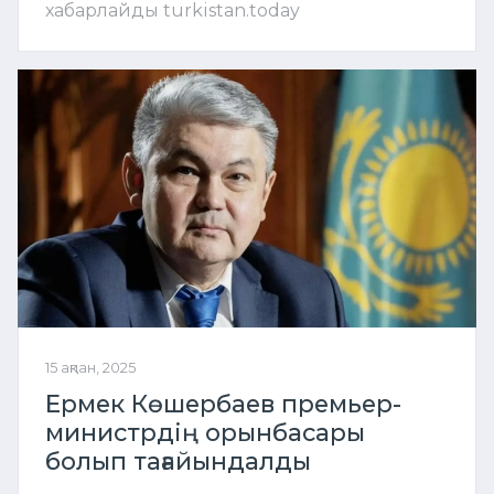
хабарлайды turkistan.today
15 ақпан, 2025
Ермек Көшербаев премьер-
министрдің орынбасары
болып тағайындалды