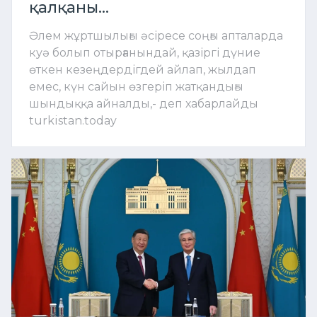
қалқаны...
Әлем жұртшылығы әсіресе соңғы апталарда
куә болып отырғанындай, қазіргі дүние
өткен кезеңдердігдей айлап, жылдап
емес, күн сайын өзгеріп жатқандығы
шындыққа айналды,- деп хабарлайды
turkistan.today