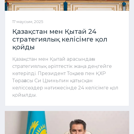
17 маусым, 2025
Қазақстан мен Қытай 24
стратегиялық келісімге қол
қойды
Қазақстан мен Қытай арасындағы
стратегиялық әріптестік жаңа деңгейге
көтерілді. Президент Тоқаев пен ҚХР
Төрағасы Си Цзиньпин қатысқан
келіссөздер нәтижесінде 24 келісімге қол
қойылды.