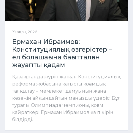
19 ақпан, 2026
Ермахан Ибраимов:
Конституциялық өзгерістер –
ел болашағына бағытталған
жауапты қадам
Қазақстанда жүріп жатқан Конституциялық
реформа жобасына қатысты қоғамдық
талқылау – мемлекет дамуының жаңа
кезеңін айқындайтын маңызды үдеріс. Бұл
туралы Олимпиада чемпионы, қоғам
қайраткері Ермахан Ибраимов өз пікірін
білдірді.