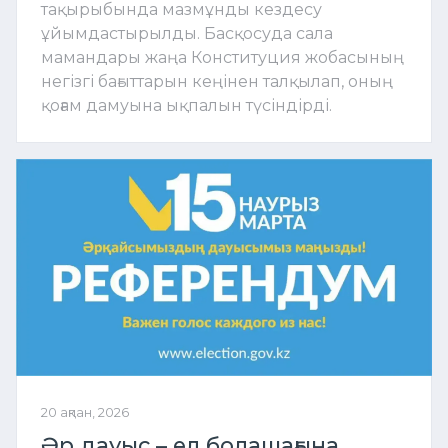
тақырыбында мазмұнды кездесу
ұйымдастырылды. Басқосуда сала
мамандары жаңа Конституция жобасының
негізгі бағыттарын кеңінен талқылап, оның
қоғам дамуына ықпалын түсіндірді.
20 ақпан, 2026
Әр дауыс – ел болашағына