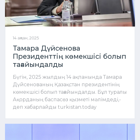
14 ақпан, 2025
Тамара Дүйсенова
Президенттің көмекшісі болып
тағайындалды
Бүгін, 2025 жылдың 14 ақпанында Тамара
Дүйсенованың Қазақстан президентінің
көмекшісі болып тағайындалды. Бұл туралы
Ақорданың баспасөз қызметі мәлімдеді,-
деп хабарлайды turkistan.today