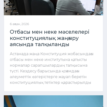
6 ақпан, 2026
Отбасы мен неке мәселелері
конституциялық жаңғыру
аясында талқыланды
Астанада жаңа Конституция жобасындағы
отбасы мен неке институтына қатысты
нормалар сарапшылардың талқысына
түсті. Кездесу барысында қоғамдағы
әлеуметтік өзгерістерге жауап беретін
конституциялық тетіктер қарастырылды