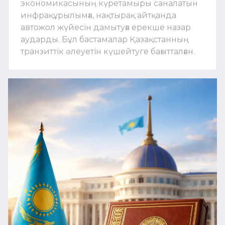
экономикасының күретамыры саналатын
инфрақұрылымға, нақтырақ айтқанда
автожол жүйесін дамытуға ерекше назар
аударды. Бұл бастамалар Қазақстанның
транзиттік әлеуетін күшейтуге бағытталған.