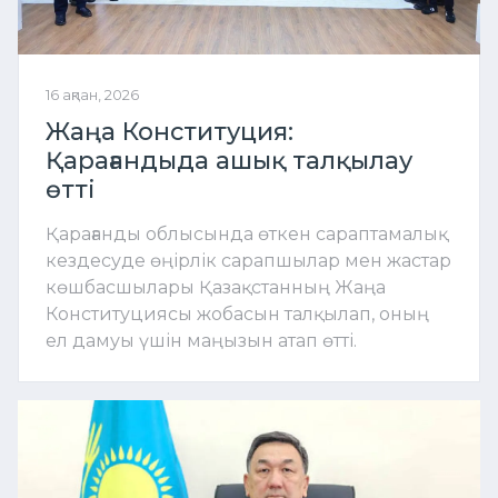
16 ақпан, 2026
Жаңа Конституция:
Қарағандыда ашық талқылау
өтті
Қарағанды облысында өткен сараптамалық
кездесуде өңірлік сарапшылар мен жастар
көшбасшылары Қазақстанның Жаңа
Конституциясы жобасын талқылап, оның
ел дамуы үшін маңызын атап өтті.