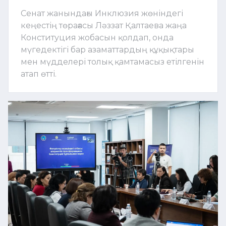
Сенат жанындағы Инклюзия жөніндегі
кеңестің төрағасы Ләззат Қалтаева жаңа
Конституция жобасын қолдап, онда
мүгедектігі бар азаматтардың құқықтары
мен мүдделері толық қамтамасыз етілгенін
атап өтті.