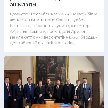
ашылады
Қазақстан Республикасының Жоғары білім
және ғылым министрі Саясат Нұрбек
бастаған қазақстандық университеттер
АҚШ-тың Темпе қаласындағы Аризона
мемлекеттік университетіне (ASU) барды, -
деп хабарлайды turkistan.today