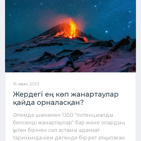
16 ақпан, 2023
Жердегі ең көп жанартаулар
қайда орналасқан?
Әлемде шамамен 1350 "потенциалды
белсенді жанартаулар" бар және олардың
үштен бірінен сәл астамы адамзат
тарихында кем дегенде бір рет атқылаған.