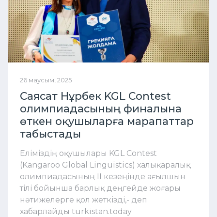
26 маусым, 2025
Саясат Нұрбек KGL Contest
олимпиадасының финалына
өткен оқушыларға марапаттар
табыстады
Еліміздің оқушылары KGL Contest
(Kangaroo Global Linguistics) халықаралық
олимпиадасының II кезеңінде ағылшын
тілі бойынша барлық деңгейде жоғары
нәтижелерге қол жеткізді,- деп
хабарлайды turkistan.today