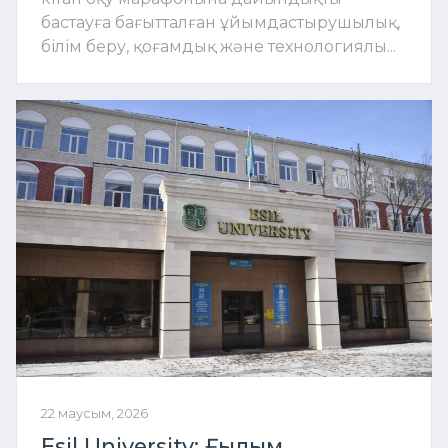
бастауға бағытталған ұйымдастырушылық,
білім беру, қоғамдық және технологиялы...
22 маусым, 2026
Esil University: Ғылым,