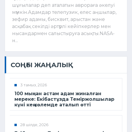
шұғылалар деп аталатын аврораға әкелуі
мүмкін.Адамдар телепузик, елес аңшылар,
зефир адамы, бисквит, арыстан және
асқабақ секілді әртүрлі кейіпкерлер мен
нысандармен салыстыруға асықты.NASA-
н...
СОҢҒЫ ЖАҢАЛЫҚ
3 тамыз, 2026
100 мыңнан астам адам жиналған
мереке: Екібастұзда Теміржолшылар
күні кең көлемде аталып өтті
28 шілде, 2026