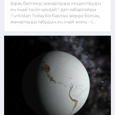
Бірақ белсенді жанартауды кездестірудің
ең оңай тәсілі қандай? деп хабарлайды
Turkistan Today.Біз барлық жерде болсақ,
жанартауды табудың ең оңай жолы - с...