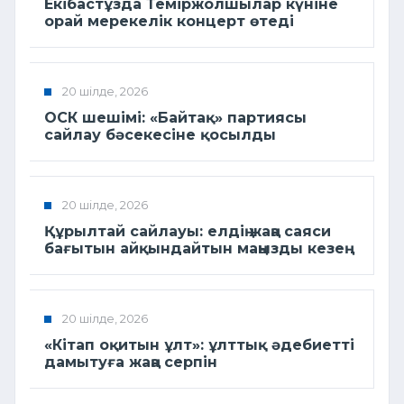
Екібастұзда Теміржолшылар күніне
орай мерекелік концерт өтеді
20 шілде, 2026
ОСК шешімі: «Байтақ» партиясы
сайлау бәсекесіне қосылды
20 шілде, 2026
Құрылтай сайлауы: елдің жаңа саяси
бағытын айқындайтын маңызды кезең
20 шілде, 2026
«Кітап оқитын ұлт»: ұлттық әдебиетті
дамытуға жаңа серпін