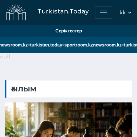
Turkistan.Today
Серіктестер
•
•
•
room.kz
turkistan.today
sportroom.kz
newsroom.kz
turkistan.
null
ҒЫЛЫМ