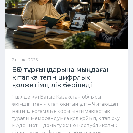
2 шілде, 2026
БҚО тұрғындарына мыңдаған
кітапқа тегін цифрлық
қолжетімділік беріледі
1 шілде күні Батыс Қазақстан облысы
әкімдігі мен «Кітап оқитын ұлт – Читающая
нация» қоғамдық қоры ынтымақтастық
туралы меморандумға қол қойып, кітап оқу
мәдениетін дамыту және Республикалық
кітап оқу марафонына дайындықты