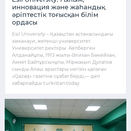
инновация және жаһандық
әріптестік тоғысқан білім
ордасы
Esil University – Қазақстан астанасындағы
заманауи, жетекші университет.
Университет ректоры Аяпберген
Алданайұлы, 1913 жылы Әлихан Бөкейхан,
Ахмет Байтұрсынұлы, Міржақып Дулатов
сынды Алаш арыстары негізін қалаған
«Qazaq» газетіне сұхбат берді,— деп
хабарлайды turkistan.today