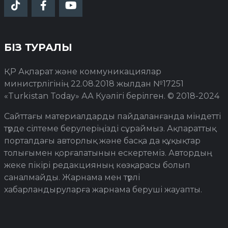
БІЗ ТУРАЛЫ
ҚР Ақпарат және коммуникациялар
министрлігінің 22.08.2018 жылдан №17251
«Turkistan Today» АА Куәлігі берілген. © 2018-2024
Сайттағы материалдарды пайдаланғанда міндетті
түрде сілтеме берулеріңізді сұраймыз. Ақпараттық
порталдағы авторлық және басқа да құқықтар
толығымен қорғалатынын ескертеміз. Автордың
жеке пікірі редакцияның көзқарасы болып
саналмайды. Жарнама мен түрлі
хабарландыруларға жарнама беруші жауапты.