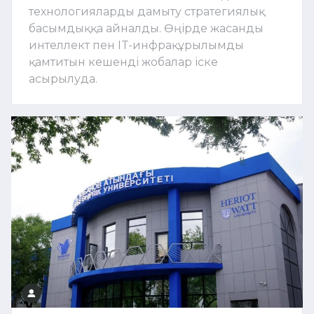
технологияларды дамыту стратегиялық
басымдыққа айналды. Өңірде жасанды
интеллект пен IT-инфрақұрылымды
қамтитын кешенді жобалар іске
асырылуда.