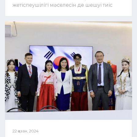
жетіспеушілігі мәселесін де шешуі тиіс
22 қазан, 2024