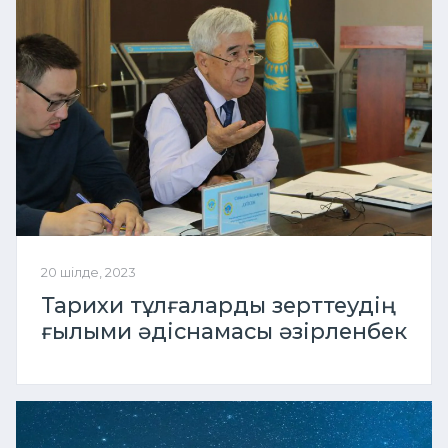
20 шілде, 2023
Тарихи тұлғаларды зерттеудің
ғылыми әдіснамасы әзірленбек