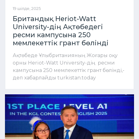
19 шілде, 2025
Британдық Heriot-Watt
University-дің Ақтөбедегі
ресми кампусына 250
мемлекеттік грант бөлінді
Ақтөбеде Ұлыбританияның Жоғары оқу
орны Heriot-Watt University-дің ресми
кампусына 250 мемлекеттік грант бөлінді,-
деп хабарлайды turkistan.today