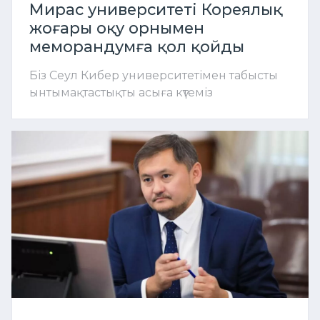
Мирас университеті Кореялық
жоғары оқу орнымен
меморандумға қол қойды
Біз Сеул Кибер университетімен табысты
ынтымақтастықты асыға күтеміз