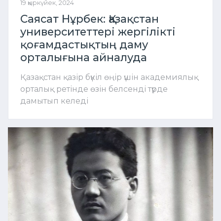
19 қыркүйек, 2024
Саясат Нұрбек: Қазақстан
университеттері жергілікті
қоғамдастықтың даму
орталығына айналуда
Қазақстан қазір бүкіл өңір үшін академиялық
орталық ретінде өзін белсенді түрде
дамытып келеді