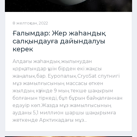
8 желтоқсан, 2022
Ғалымдар: Жер жаһандық
салқындауға дайындалуы
керек
Алдағы жаһандық жылынудан
қорқатындар үшін бірден екі жақсы
жаңалық бар. Еуропалық CryoSat спутнигі
мұз жамылғысының массасы өткен
жылдың күзінде 9 мың текше шақырым
болғанын тіркеді, бұл бұрын байқалғаннан
едәуір көп.Жазда мұз жамылғысының
ауданы 5,1 миллион шаршы шақырымға
жеткенде Арктикадағы мұз...