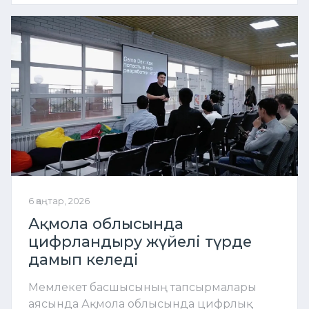
6 қаңтар, 2026
Ақмола облысында
цифрландыру жүйелі түрде
дамып келеді
Мемлекет басшысының тапсырмалары
аясында Ақмола облысында цифрлық