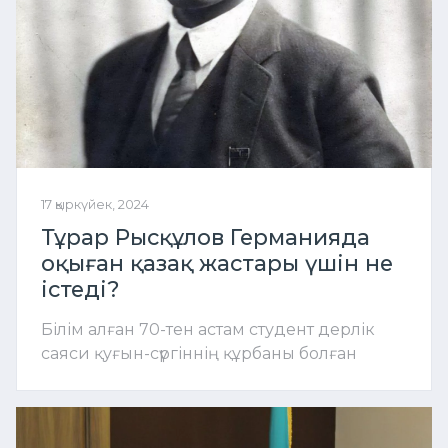
17 қыркүйек, 2024
Тұрар Рысқұлов Германияда
оқыған қазақ жастары үшін не
істеді?
Білім алған 70-тен астам студент дерлік
саяси қуғын-сүргіннің құрбаны болған