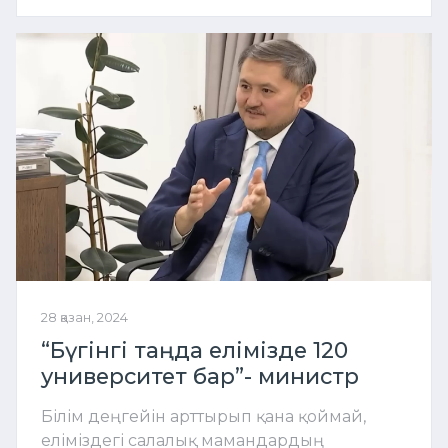
28 қазан, 2024
“Бүгінгі таңда елімізде 120
университет бар”- министр
Білім деңгейін арттырып қана қоймай,
еліміздегі салалық мамандардың