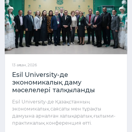
13 ақпан, 2026
Esil University-де
экономикалық даму
мәселелері талқыланды
Esil University-де Қазақстанның
экономикалық саясаты мен тұрақты
дамуына арналған халықаралық ғылыми-
практикалық конференция өтті.