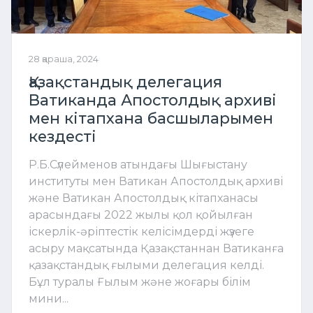
28 қараша, 2024
Қазақстандық делегация
Ватиканда Апостолдық архиві
мен кітапхана басшыларымен
кездесті
Р.Б.Сүлейменов атындағы Шығыстану
институты мен Ватикан Апостолдық архиві
және Ватикан Апостолдық кітапханасы
арасындағы 2022 жылы қол қойылған
іскерлік-әріптестік келісімдерді жүзеге
асыру мақсатында Қазақстаннан Ватиканға
қазақстандық ғылыми делегация келді.
Бұл туралы Ғылым және жоғары білім
мини...