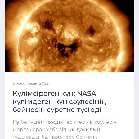
8 желтоқсан, 2022
Күлімсіреген күн: NASA
күлімдеген күн сәулесінің
бейнесін суретке түсірді
Күн бетіндегі тәждік тесіктер күн сәулесін
жерге қарай жіберіп, күн дауылын
тудырады, бұл көбінесе Солтүстік