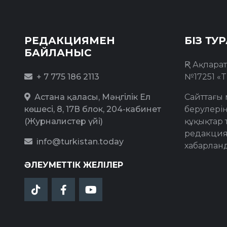
РЕДАКЦИЯМЕН
БІЗ ТУ
БАЙЛАНЫС
ҚР Ақпара
+ 7 775 186 2113
№17251 «T
Астана қаласы, Мәңгілік Ел
Сайттағы 
көшесі, 8, 17В блок, 204-кабинет
берулерің
(Журналистер үйі)
құқықтар 
редакция
info@turkistan.today
хабарлан
ӘЛЕУМЕТТІК ЖЕЛІЛЕР