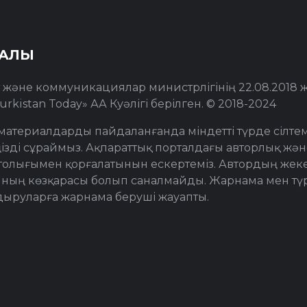
РАЛЫ
т және коммуникациялар министрлігінің 22.08.2018
urkistan Today» АА Куәлігі берілген. © 2018-2024
материалдарды пайдаланғанда міндетті түрде сілте
ізді сұраймыз. Ақпараттық порталдағы авторлық жән
толығымен қорғалатынын ескертеміз. Автордың жеке 
ның көзқарасы болып саналмайды. Жарнама мен түр
дыруларға жарнама беруші жауапты.