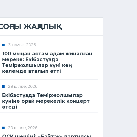
СОҢҒЫ ЖАҢАЛЫҚ
3 тамыз, 2026
100 мыңнан астам адам жиналған
мереке: Екібастұзда
Теміржолшылар күні кең
көлемде аталып өтті
28 шілде, 2026
Екібастұзда Теміржолшылар
күніне орай мерекелік концерт
өтеді
20 шілде, 2026
ОСК шешімі: «Байтақ» партиясы