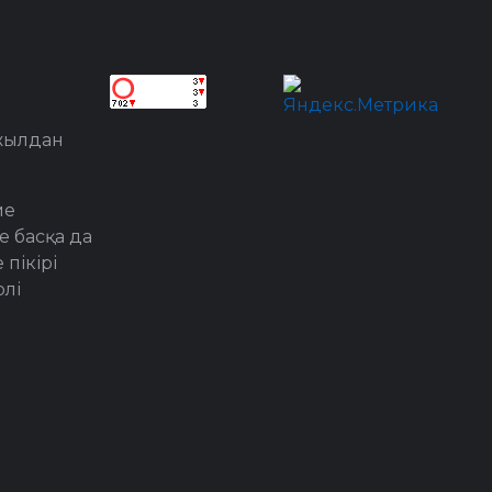
 жылдан
ме
е басқа да
пікірі
лі