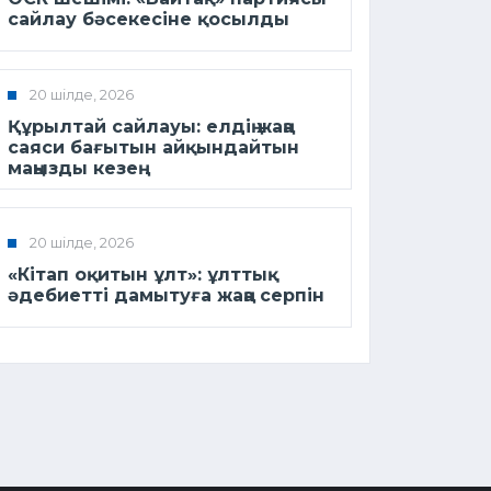
сайлау бәсекесіне қосылды
20 шілде, 2026
Құрылтай сайлауы: елдің жаңа
саяси бағытын айқындайтын
маңызды кезең
20 шілде, 2026
«Кітап оқитын ұлт»: ұлттық
әдебиетті дамытуға жаңа серпін