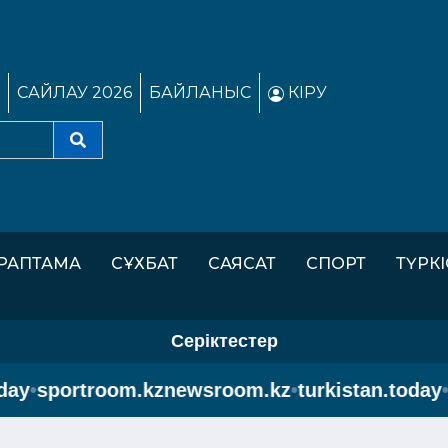
САЙЛАУ 2026
БАЙЛАНЫС
КІРУ
РАПТАМА
СҰХБАТ
САЯСАТ
СПОРТ
ТҮРК
Серіктестер
ay
•
sportroom.kz
newsroom.kz
•
turkistan.today
•
s