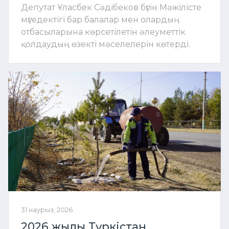
Депутат Ұласбек Сәдібеков бүгін Мәжілісте
мүгедектігі бар балалар мен олардың
отбасыларына көрсетілетін әлеуметтік
қолдаудың өзекті мәселелерін көтерді.
31 наурыз, 2026
2026 жылы Түркістан