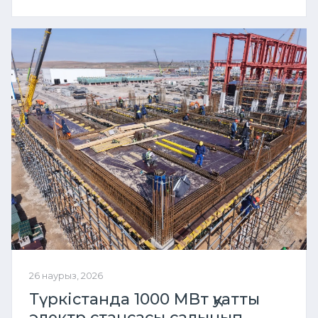
26 наурыз, 2026
Түркістанда 1000 МВт қуатты
электр стансасы салынып