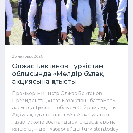
26 наурыз, 2026
Олжас Бектенов Түркістан
облысында «Мөлдір бұлақ»
акциясына қатысты
Премьер-министр Олжас Бектенов
Президенттің «Таза Қазақстан» бастамасы
аясында Түркістан облысы Сайрам ауданы
Ақбұлақ ауылындағы «Ақ-Ата» бұлағын
тазарту және абаттандыру іс-шараларына
қатысты,— деп хабарлайды turkistan.today