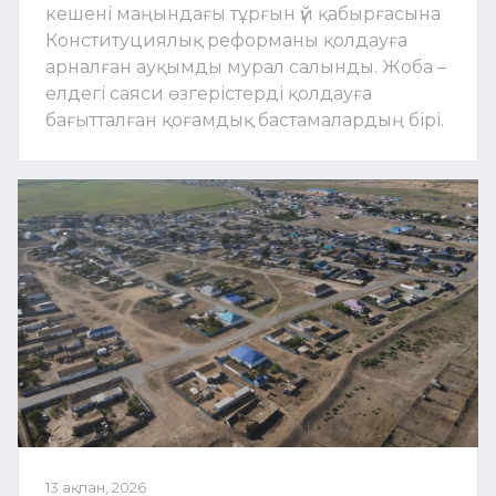
кешені маңындағы тұрғын үй қабырғасына
Конституциялық реформаны қолдауға
арналған ауқымды мурал салынды. Жоба –
елдегі саяси өзгерістерді қолдауға
бағытталған қоғамдық бастамалардың бірі.
13 ақпан, 2026