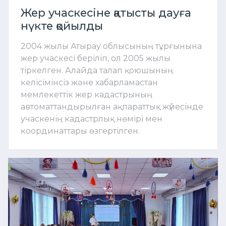
Жер учаскесіне қатысты дауға
нүкте қойылды
2004 жылы Атырау облысының тұрғынына
жер учаскесі беріліп, ол 2005 жылы
тіркелген. Алайда талап қоюшының
келісімінсіз және хабарламастан
мемлекеттік жер кадастрының
автоматтандырылған ақпараттық жүйесінде
учаскенің кадастрлық нөмірі мен
координаттары өзгертілген.