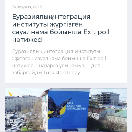
16 наурыз, 2026
Еуразиялық интеграция
институты жүргізген
сауалнама бойынша Exit poll
нәтижесі
Еуразиялық интеграция институты
жүргізген сауалнама бойынша Exit poll
нәтижесін назарға ұсынамыз,— деп
хабарлайды turkistan.today