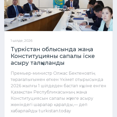
1 шілде, 2026
Түркістан облысында жаңа
Конституцияны сапалы іске
асыру талқыланды
Премьер-министр Олжас Бектеновтің
төрағалығымен өткен Үкімет отырысында
2026 жылғы 1 шілдеден бастап күшіне енген
Қазақстан Республикасының жаңа
Конституциясын сапалы жүзеге асыру
жөніндегі шаралар қаралды,— деп
хабарлайды turkistan.today