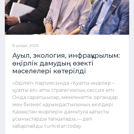
8 шілде, 2026
Ауыл, экология, инфрақұрылым:
өңірлік дамудың өзекті
мәселелері көтерілді
«Әділет» партиясында «Қуатты өңірлер –
қуатты ел» атты стратегиялық сессия өтті.
Онда сарапшылар, мемлекеттік органдар
мен бизнес қауымдастығының өкілдері
Қазақстан өңірлерін дамытуға қатысты
ұсыныстарды талқылады,— деп
хабарлайды turkistan.today