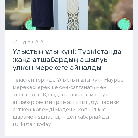
22 наурыз, 2026
Ұлыстың ұлы күні: Түркістанда
жаңа атшабардың ашылуы
үлкен мерекеге айналды
Түркістан төрінде Ұлыстың ұлы күні – Наурыз
мерекесі ерекше сән-салтанатымен
аталып өтті. Қаладағы жаңа, заманауи
атшабар ресми түрде ашылып, бұл тарихи
сәт кең көлемді мәдени-көпшілік іс-
шарамен ұштасты,— деп хабарлайды
turkistan.today