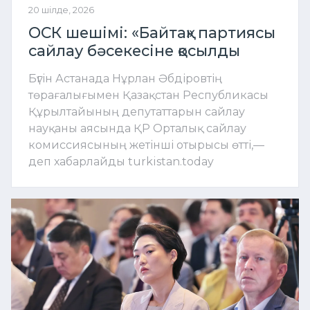
20 шілде, 2026
ОСК шешімі: «Байтақ» партиясы
сайлау бәсекесіне қосылды
Бүгін Астанада Нұрлан Әбдіровтің
төрағалығымен Қазақстан Республикасы
Құрылтайының депутаттарын сайлау
науқаны аясында ҚР Орталық сайлау
комиссиясының жетінші отырысы өтті,—
деп хабарлайды turkistan.today