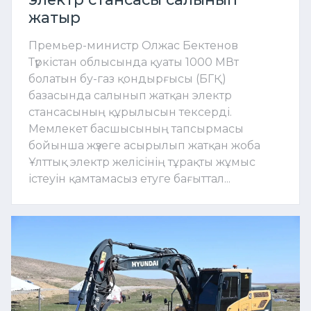
жатыр
Премьер-министр Олжас Бектенов
Түркістан облысында қуаты 1000 МВт
болатын бу-газ қондырғысы (БГҚ)
базасында салынып жатқан электр
стансасының құрылысын тексерді.
Мемлекет басшысының тапсырмасы
бойынша жүзеге асырылып жатқан жоба
Ұлттық электр желісінің тұрақты жұмыс
істеуін қамтамасыз етуге бағыттал...