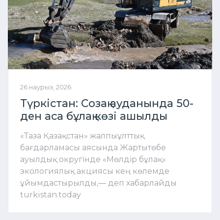
26 наурыз, 2026
Түркістан: Созақ ауданында 50-
ден аса бұлақ көзі ашылды
«Таза Қазақстан» жалпыұлттық
бағдарламасы аясында Жартытөбе
ауылдық округінде «Мөлдір бұлақ»
экологиялық акциясы кең көлемде
ұйымдастырылды,— деп хабарлайды
turkistan.today