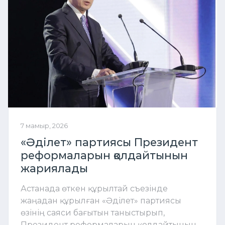
7 мамыр, 2026
«Әділет» партиясы Президент
реформаларын қолдайтынын
жариялады
Астанада өткен құрылтай съезінде
жаңадан құрылған «Әділет» партиясы
өзінің саяси бағытын таныстырып,
Президент реформаларын қолдайтынын