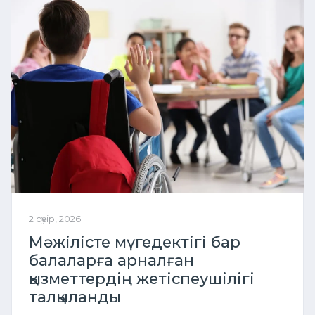
2 сәуір, 2026
Мәжілісте мүгедектігі бар
балаларға арналған
қызметтердің жетіспеушілігі
талқыланды