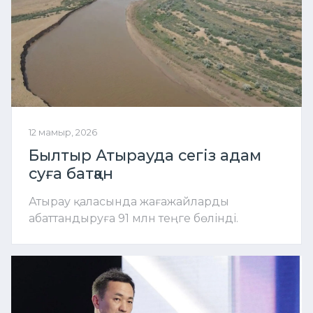
12 мамыр, 2026
Былтыр Атырауда сегіз адам
суға батқан
Атырау қаласында жағажайларды
абаттандыруға 91 млн теңге бөлінді.