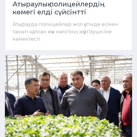
Атыраулық полицейлердің
көмегі елді сүйсінтті
Атырауда полицейлер жол үстінде есінен
танып қалған жүк көлігінің жүргізушісіне
көмектесті.