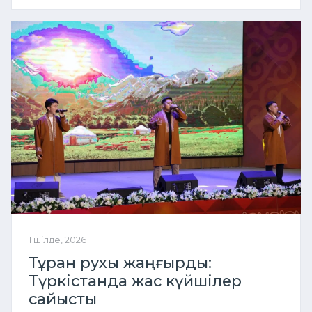
1 шілде, 2026
Тұран рухы жаңғырды:
Түркістанда жас күйшілер
сайысты