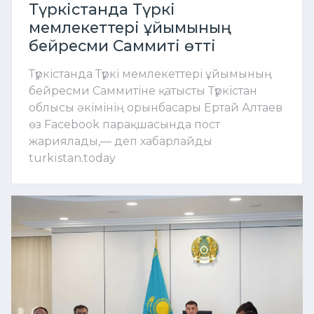
Түркістанда Түркі
мемлекеттері ұйымының
бейресми Саммиті өтті
Түркістанда Түркі мемлекеттері ұйымының
бейресми Саммитіне қатысты Түркістан
облысы әкімінің орынбасары Ертай Алтаев
өз Facebook парақшасында пост
жариялады,— деп хабарлайды
turkistan.today