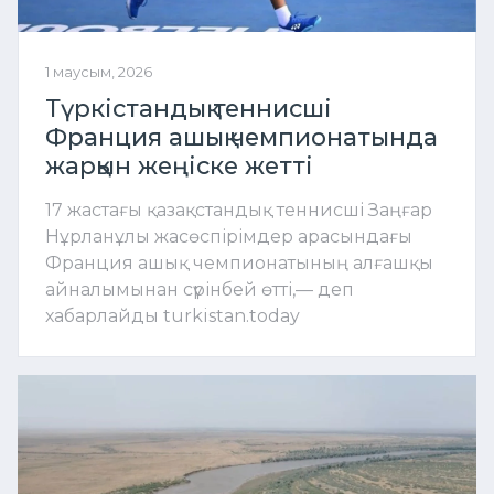
1 маусым, 2026
Түркістандық теннисші
Франция ашық чемпионатында
жарқын жеңіске жетті
17 жастағы қазақстандық теннисші Заңғар
Нұрланұлы жасөспірімдер арасындағы
Франция ашық чемпионатының алғашқы
айналымынан сүрінбей өтті,— деп
хабарлайды turkistan.today