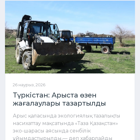
26 наурыз, 2026
Түркістан: Арыста өзен
жағалаулары тазартылды
Арыс қаласында экологиялық тазалықты
насихаттау мақсатында «Таза Қазақстан»
эко-шарасы аясында сенбілік
ұйымдастырылды,— деп хабарлайды