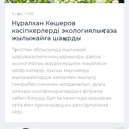
9 сәуір, 2026
Нұралхан Көшеров
кәсіпкерлерді экологиялық таза
жылыжайға шақырды
Түркістан облысында жылыжай
шаруашылығының қарқынды дамуы
экологиялық жауапкершілік мәселесін
қатар көтерді. Қысқы маусымда
жылыжайларды көмірмен жылыту
тәжірибесі кеңінен қолданылып, ауаға
зиянды шығарындылардың артуына
себеп болуда. Бұл өз кезегінде қоршаған
орта мен тұрғындардың денсаулығына
кері...