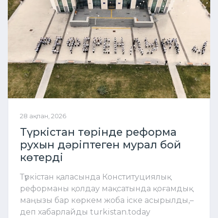
28 ақпан, 2026
Түркістан төрінде реформа
рухын дәріптеген мурал бой
көтерді
Түркістан қаласында Конституциялық
реформаны қолдау мақсатында қоғамдық
маңызы бар көркем жоба іске асырылды,–
деп хабарлайды turkistan.today