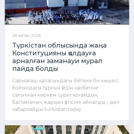
28 ақпан, 2026
Түркістан облысында жаңа
Конституцияны қолдауға
арналған заманауи мурал
пайда болды
Сарыағаш қаласындағы Әйтеке би көшесі
бойындағы тұрғын үйдің қасбетіне
салынған көркем сурет қоғамдық
бастаманың жарқын үлгісіне айналды,– деп
хабарлайды turkistan.today