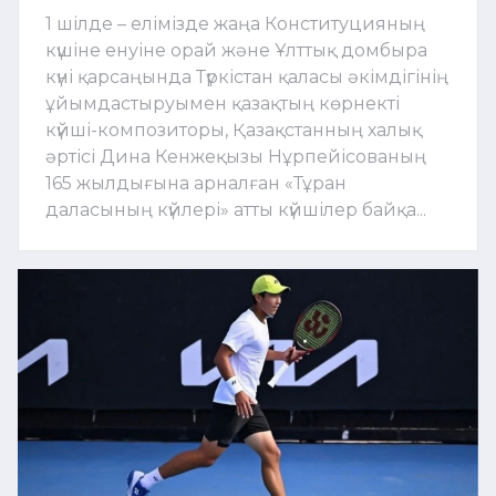
1 шілде – елімізде жаңа Конституцияның
күшіне енуіне орай және Ұлттық домбыра
күні қарсаңында Түркістан қаласы әкімдігінің
ұйымдастыруымен қазақтың көрнекті
күйші-композиторы, Қазақстанның халық
әртісі Дина Кенжеқызы Нұрпейісованың
165 жылдығына арналған «Тұран
даласының күйлері» атты күйшілер байқа...