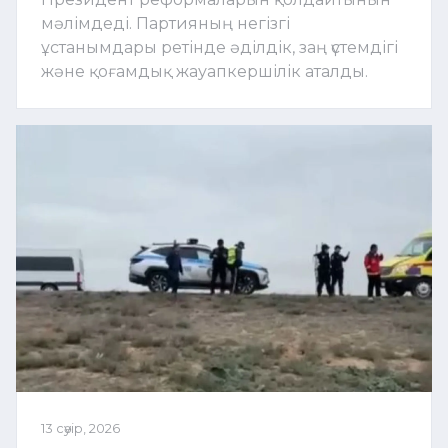
мәлімдеді. Партияның негізгі
ұстанымдары ретінде әділдік, заң үстемдігі
және қоғамдық жауапкершілік аталды.
13 сәуір, 2026