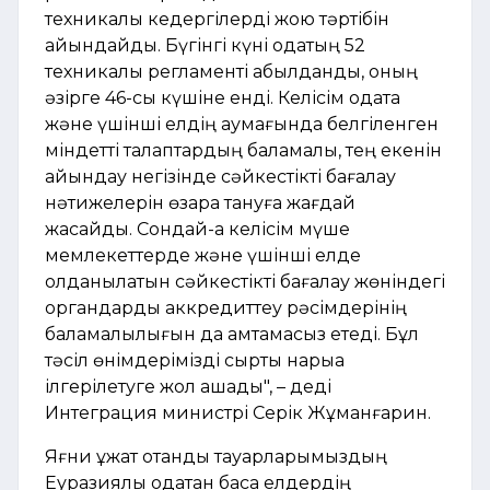
техникалық кедергілерді жою тәртібін
айқындайды. Бүгінгі күні одақтың 52
техникалық регламенті қабылданды, оның
әзірге 46-сы күшіне енді. Келісім одақта
және үшінші елдің аумағында белгіленген
міндетті талаптардың баламалы, тең екенін
айқындау негізінде сәйкестікті бағалау
нәтижелерін өзара тануға жағдай
жасайды. Сондай-ақ келісім мүше
мемлекеттерде және үшінші елде
қолданылатын сәйкестікті бағалау жөніндегі
органдарды аккредиттеу рәсімдерінің
баламалылығын да қамтамасыз етеді. Бұл
тәсіл өнімдерімізді сыртқы нарыққа
ілгерілетуге жол ашады", – деді
Интеграция министрі Серік Жұманғарин.
Яғни құжат отандық тауарларымыздың
Еуразиялық одақтан басқа елдердің