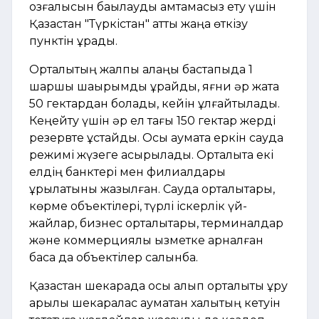
қозғалысын бақылауды қамтамасыз ету үшін
Қазақстан "Түркістан" атты жаңа өткізу
пунктін құрады.
Орталықтың жалпы алаңы бастапқыда 1
шаршы шақырымды құрайды, яғни әр жақта
50 гектардан болады, кейін ұлғайтылады.
Кеңейту үшін әр ел тағы 150 гектар жерді
резервте ұстайды. Осы аумақта еркін сауда
режимі жүзеге асырылады. Орталықта екі
елдің банктері мен филиалдары
құрылатыны жазылған. Сауда орталықтары,
көрме объектілері, түрлі іскерлік үй-
жайлар, бизнес орталықтары, терминалдар
және коммерциялық қызметке арналған
басқа да объектілер салынбақ.
Қазақстан шекарада осы алып орталықты құру
арқылы шекаралас аумақтан халықтың кетуін