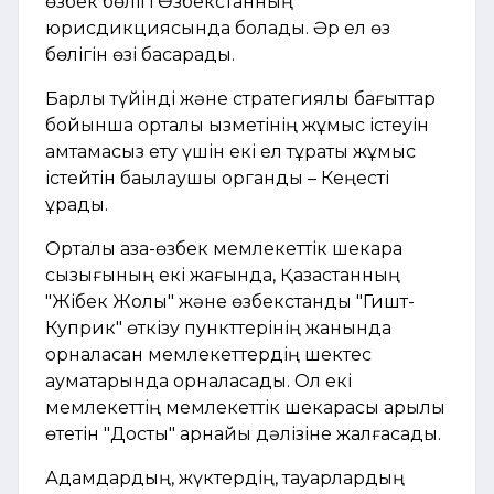
өзбек бөлігі Өзбекстанның
юрисдикциясында болады. Әр ел өз
бөлігін өзі басқарады.
Барлық түйінді және стратегиялық бағыттар
бойынша орталық қызметінің жұмыс істеуін
қамтамасыз ету үшін екі ел тұрақты жұмыс
істейтін бақылаушы органды – Кеңесті
құрады.
Орталық қазақ-өзбек мемлекеттік шекара
сызығының екі жағында, Қазақстанның
"Жібек Жолы" және өзбекстандық "Гишт-
Куприк" өткізу пункттерінің жанында
орналасқан мемлекеттердің шектес
аумақтарында орналасады. Ол екі
мемлекеттің мемлекеттік шекарасы арқылы
өтетін "Достық" арнайы дәлізіне жалғасады.
Адамдардың, жүктердің, тауарлардың