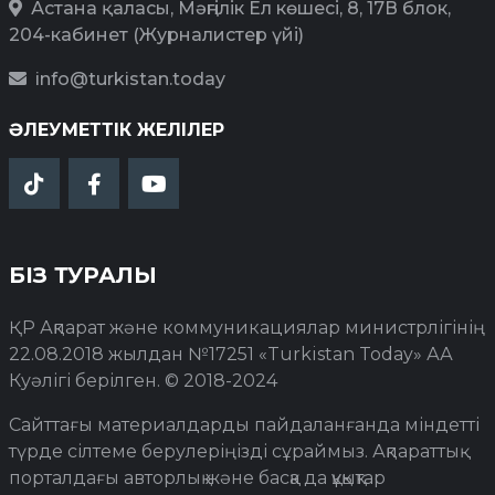
Астана қаласы, Мәңгілік Ел көшесі, 8, 17В блок,
204-кабинет (Журналистер үйі)
info@turkistan.today
ӘЛЕУМЕТТІК ЖЕЛІЛЕР
БІЗ ТУРАЛЫ
ҚР Ақпарат және коммуникациялар министрлігінің
22.08.2018 жылдан №17251 «Turkistan Today» АА
Куәлігі берілген. © 2018-2024
Сайттағы материалдарды пайдаланғанда міндетті
түрде сілтеме берулеріңізді сұраймыз. Ақпараттық
порталдағы авторлық және басқа да құқықтар