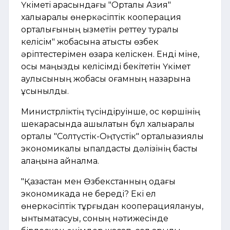
Үкіметі арасындағы "Орталық Азия"
халықаралық өнеркәсіптік кооперация
орталығының қызметін реттеу туралы
келісім" жобасына қатысты өзбек
әріптестерімен өзара келіскен. Енді міне,
осы маңызды келісімді бекітетін Үкімет
қаулысының жобасы қоғамның назарына
ұсынылды.
Министрліктің түсіндіруінше, қос көршінің
шекарасында ашылатын бұл халықаралық
орталық "Солтүстік-Оңтүстік" орталықазиялық
экономикалық ықпалдастық дәлізінің басты
алаңына айналмақ.
"Қазақстан мен Өзбекстанның одағы
экономикада не береді? Екі ел
өнеркәсіптік тұрғыдан кооперациялануы,
ынтымақтасуы, соның нәтижесінде