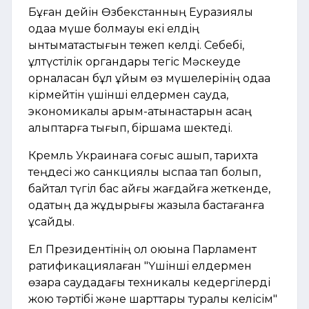
Бұған дейін Өзбекстанның Еуразиялық
одаққа мүше болмауы екі елдің
ынтымақтастығын тежеп келді. Себебі,
ұлтүстілік органдары тегіс Мәскеуде
орналасқан бұл ұйым өз мүшелерінің одаққа
кірмейтін үшінші елдермен сауда,
экономикалық қарым-қатынастарын қасаң
қалыптарға тығып, біршама шектеді.
Кремль Украинаға соғыс ашып, тарихта
теңдесі жоқ санкциялық қыспаққа тап болып,
байтал түгіл бас қайғы жағдайға жеткенде,
одақтың да жұдырығы жазыла бастағанға
ұқсайды.
Ел Президентінің қол қоюына Парламент
ратификациялаған "Үшінші елдермен
өзара саудадағы техникалық кедергілерді
жою тәртібі және шарттары туралы келісім"