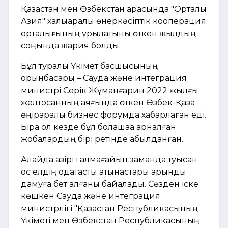
Қазақстан мен Өзбекстан арасында "Орталық
Азия" халықаралық өнеркәсіптік кооперация
орталығының құрылатыны өткен жылдың
соңында жария болды.
Бұл туралы Үкімет басшысының
орынбасары – Сауда және интеграция
министрі Серік Жұманғарин 2022 жылғы
желтоқсанның аяғында өткен Өзбек-Қазақ
өңіраралық бизнес форумда хабарлаған еді.
Бірақ ол кезде бұл болашаққа арналған
жобалардың бірі ретінде қабылданған.
Алайда қазіргі алмағайып заманда туысқан
қос елдің одақтастық қатынастары қарқынды
дамуға бет алғаны байқалады. Сөзден іске
көшкен Сауда және интеграция
министрлігі "Қазақстан Республикасының
Үкіметі мен Өзбекстан Республикасының