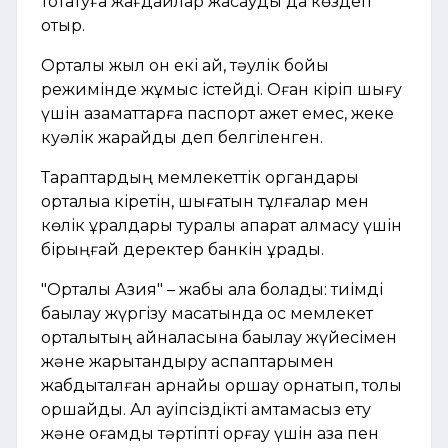
тоқтатуға жағдайлар жасауды да көздеп
отыр.
Орталық жыл он екі ай, тәулік бойы
режимінде жұмыс істейді. Оған кіріп шығу
үшін азаматтарға паспорт қажет емес, жеке
куәлік жарайды деп белгіленген.
Тараптардың мемлекеттік органдары
орталыққа кіретін, шығатын тұлғалар мен
көлік құралдары туралы ақпарат алмасу үшін
бірыңғай деректер банкін құрады.
"Орталық Азия" – жабық қала болады: тиімді
бақылау жүргізу мақсатында қос мемлекет
орталықтың айналасына бақылау жүйесімен
және жарықтандыру аспаптарымен
жабдықталған арнайы қоршау орнатып, толық
қоршайды. Ал қауіпсіздікті қамтамасыз ету
және қоғамдық тәртіпті қорғау үшін қазақ пен