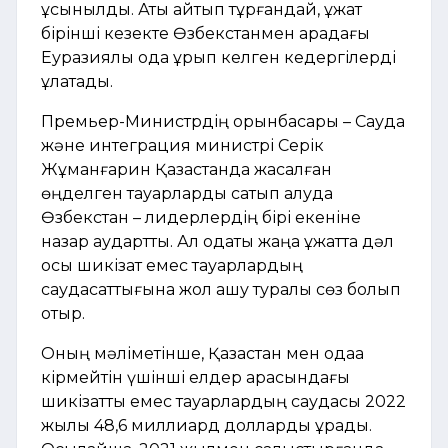
ұсынылды. Аты айтып тұрғандай, құжат
бірінші кезекте Өзбекстанмен арадағы
Еуразиялық одақ құрып келген кедергілерді
құлатады.
Премьер-Министрдің орынбасары – Сауда
және интеграция министрі Серік
Жұманғарин Қазақстанда жасалған
өңделген тауарларды сатып алуда
Өзбекстан – лидерлердің бірі екеніне
назар аудартты. Ал одақтық жаңа құжатта дәл
осы шикізат емес тауарлардың
саудасаттығына жол ашу туралы сөз болып
отыр.
Оның мәліметінше, Қазақстан мен одаққа
кірмейтін үшінші елдер арасындағы
шикізаттық емес тауарлардың саудасы 2022
жылы 48,6 миллиард долларды құрады.