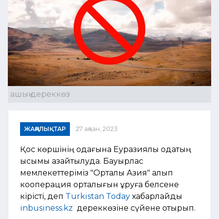
ашық дереккөз
ЖАҢАЛЫҚТАР
27 ақпан, 2023
Қос көршінің одағына Еуразиялық одақтың
қысымы азайтылуда. Бауырлас
мемлекеттеріміз "Орталық Азия" алып
кооперация орталығын құруға белсене
кірісті, деп
Turkistan Today
хабарлайды
inbusiness.kz
дереккөзіне сүйене отырып.