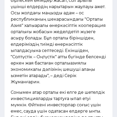
бірлескен өнімдер жасап, сол арқылы
үшінші елдердің нарықтарын жаулауы қажет.
Осы жолдағы маңызды қадам – қос
республиканың шекарасындағы "Орталық
Азия" халықаралық өнеркәсіптік кооперация
орталығы жобасын жеделдетіп жүзеге
асыру болады. Бұл орталық біріншіден,
елдеріміздің тиімді өнеркәсіптік
ықпалдасуына септеседі. Екіншіден,
"Солтүстік – Оңтүстік" атты бүгінде белсенді
өркен жая бастаған орталықазиялық
экономикалық дәлізінің шешуші алаңы
қызметін атқарады", – деді Серік
Жұманғарин.
Сонымен қатар орталық екі елге де шетелдік
инвестицияларды тартуға ықпал етуі
мүмкін. Өйткені инвесторлар соғыс үшін
емес, сауда үшін одақтасқан елдерге ынтық.