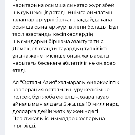
нарықтарына қосымша сынақтар жүргізбей
шығуын жеңілдетеді. Өнімге қойылатын
талаптар әртүрлі болған жағдайда ғана
қосымша сынақтар жүргізілетін болады. Бұл
тәсіл қазақстандық кәсіпкерлердің
шығындарын біршама азайтуға тиіс.
Демек, ол отандық тауардың түпкілікті
құнына және тиісінше оның халықаралық
нарықтағы бәсекеге қабілеттілігіне оң әсер
етеді.
Ал "Орталық Азия" халықаралық өнеркәсіптік
кооперация орталығын құру келісіміне
келсек, бұл жоба екі елдің өзара тауар
айналымын алдағы 5 жылда 10 миллиард
долларға дейін жеткізу жөніндегі
Практикалық іс-қимылдар жоспарына
кіргізілді.