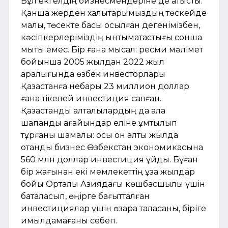
Бұл екі елдің бизнесмендеріне де қатысты.
Қанша жерден халықтарымыздың төскейде
малы, төсекте басы қосылған дегенімізбен,
кәсіпкерлеріміздің ынтымақтастығы сонша
мықты емес. Бір ғана мысал: ресми мәлімет
бойынша 2005 жылдан 2022 жыл
аралығында өзбек инвесторлары
Қазақстанға небары 23 миллион доллар
ғана тікелей инвестиция салған.
Қазақстандық қалталылардың да ала
шапанды ағайындар еліне ұмтылып
тұрғаны шамалы: осы он алты жылда
отандық бизнес Өзбекстан экономикасына
560 млн доллар инвестиция құйды. Бұған
бір жағынан екі мемлекеттің ұзақ жылдар
бойы Орталық Азиядағы көшбасшылық үшін
бақталасып, өңірге бағытталған
инвестициялар үшін өзара таласқаны, біріге
қимылдамағаны себеп.