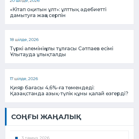
20 шілде, 2026
«Кітап оқитын ұлт»: ұлттық әдебиетті
дамытуға жаңа серпін
18 шілде, 2026
Түркі әлемінің ұлы тұлғасы Сәтпаев есімі
Ұлытауда ұлықталды
17 шілде, 2026
Қияр бағасы 4,6%-ға төмендеді:
Қазақстанда азық-түлік құны қалай өзгерді?
СОҢҒЫ ЖАҢАЛЫҚ
3 тамыз, 2026