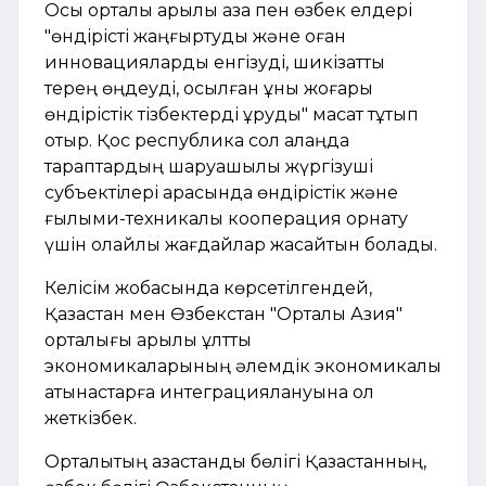
Осы орталық арқылы қазақ пен өзбек елдері
"өндірісті жаңғыртуды және оған
инновацияларды енгізуді, шикізатты
терең өңдеуді, қосылған құны жоғары
өндірістік тізбектерді құруды" мақсат тұтып
отыр. Қос республика сол алаңда
тараптардың шаруашылық жүргізуші
субъектілері арасында өндірістік және
ғылыми-техникалық кооперация орнату
үшін қолайлы жағдайлар жасайтын болады.
Келісім жобасында көрсетілгендей,
Қазақстан мен Өзбекстан "Орталық Азия"
орталығы арқылы ұлттық
экономикаларының әлемдік экономикалық
қатынастарға интеграциялануына қол
жеткізбек.
Орталықтың қазақстандық бөлігі Қазақстанның,