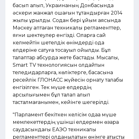
басып алып, Украинаның Донбасында
әскери жанжал ошағын тұтандырған 2014
жылы құрылды. Содан бері ұйым аясында
Мәскеу қаптаған техникалық регламенттер,
яғни шектеулер енгізді. Оларға сай
келмейтін шетелдік өнімдерді одақ
елдеріне сатуға тосқауыл қойылды. Бұл
талаптар абсурдқа жете бастады. Мысалы,
Smart TV технологиясын қолдайтын
теледидарларға, көліктерге, басқасына
ресейлік ГЛОНАСС жүйесін орнату талабы
енгізілген. Тек мүше елдердің
қарсылығымен бұл талап алып
тасталмағанымен, кейінге шегерілді.
"Парламент бекіткен келісім одаққа мүше
мемлекеттердің үшінші елдермен өзара
саудасындағы ЕАЭО техникалық
регламенттері қолданылатын өнімге қатысты