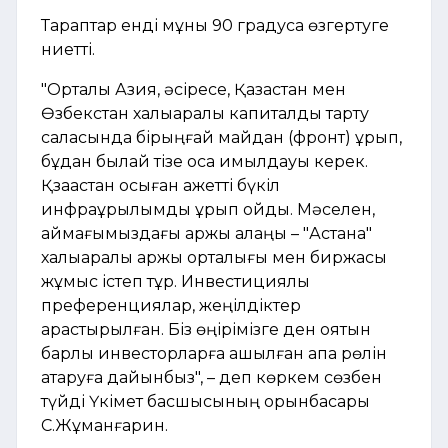
Тараптар енді мұны 90 градусқа өзгертуге
ниетті.
"Орталық Азия, әсіресе, Қазақстан мен
Өзбекстан халықаралық капиталды тарту
саласында бірыңғай майдан (фронт) құрып,
бұдан былай тізе қоса қимылдауы керек.
Қзаақстан осыған қажетті бүкіл
инфрақұрылымды құрып қойды. Мәселен,
аймағымыздағы қаржы алаңы – "Астана"
халықаралық қаржы орталығы мен биржасы
жұмыс істеп тұр. Инвестициялық
преференциялар, жеңілдіктер
қарастырылған. Біз өңірімізге ден қоятын
барлық инвесторларға ашылған қақпа рөлін
атқаруға дайынбыз", – деп көркем сөзбен
түйді Үкімет басшысының орынбасары
С.Жұманғарин.