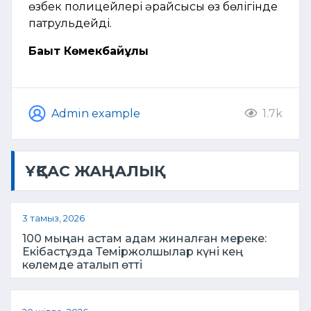
өзбек полицейлері әрқайсысы өз бөлігінде
патрульдейді.
Бақыт Көмекбайұлы
Admin example
1.7k
ҰҚСАС ЖАҢАЛЫҚ
3 тамыз, 2026
100 мыңнан астам адам жиналған мереке:
Екібастұзда Теміржолшылар күні кең
көлемде аталып өтті