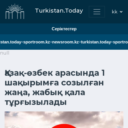
Turkistan.Today
Серіктестер
•
•
•
•
tan.today
sportroom.kz
newsroom.kz
turkistan.today
sportroo
null
Қазақ-өзбек арасында 1
шақырымға созылған
жаңа, жабық қала
тұрғызылады