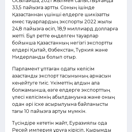
Осылайша, 2021 жылмен салыстырғанда
33,5 пайызға артты. Соның ішінде
Қазақстаннан үшінші елдерге шикізаттық
емес тауарлардың экспорты 2022 жылы
24,8 пайызға өсіп, 18,9 миллиард долларға
жетті. Бұл ретте өңделген тауарлар
бойынша Қазақстанның негізгі экспорттық
елдері Қытай, Өзбекстан, Түркия және
Нидерланды болып отыр.
Парламент құптаған одақтық келісім
қазақстандық экспорт тасқынының арнасын
кеңейтуге тиіс. Үкіметтің алдын ала
болжамынша, өзге елдерге экспорттың
үлесі келісімнің қабылдануына және оның
одан әрі іске асырылуына байланысты
тағы 10 пайызға артуы мүмкін.
Түсіндіре кететін жайт, Еуразиялық одақ
Ресей империя құруға кірісіп, Қырымды