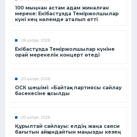
100 мыңнан астам адам жиналған
мереке: Екібастұзда Теміржолшылар
күні кең көлемде аталып өтті
28 шілде, 2026
Екібастұзда Теміржолшылар күніне
орай мерекелік концерт өтеді
20 шілде, 2026
ОСК шешімі: «Байтақ» партиясы сайлау
бәсекесіне қосылды
20 шілде, 2026
Құрылтай сайлауы: елдің жаңа саяси
бағытын айқындайтын маңызды кезең