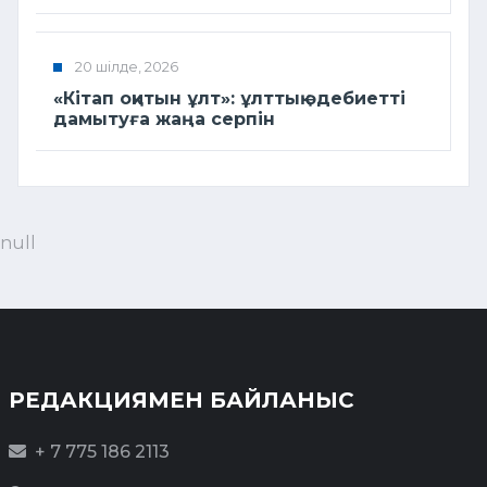
20 шілде, 2026
«Кітап оқитын ұлт»: ұлттық әдебиетті
дамытуға жаңа серпін
null
РЕДАКЦИЯМЕН БАЙЛАНЫС
+ 7 775 186 2113