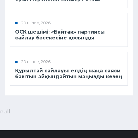
20 шілде, 2026
ОСК шешімі: «Байтақ» партиясы
сайлау бәсекесіне қосылды
20 шілде, 2026
Құрылтай сайлауы: елдің жаңа саяси
бағытын айқындайтын маңызды кезең
null