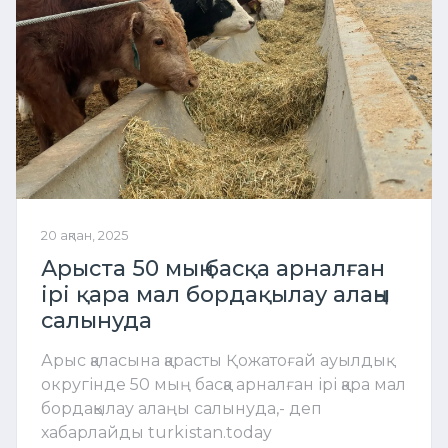
20 ақпан, 2025
Арыста 50 мың басқа арналған
ірі қара мал бордақылау алаңы
салынуда
Арыс қаласына қарасты Қожатоғай ауылдық
округінде 50 мың басқа арналған ірі қара мал
бордақылау алаңы салынуда,- деп
хабарлайды turkistan.today