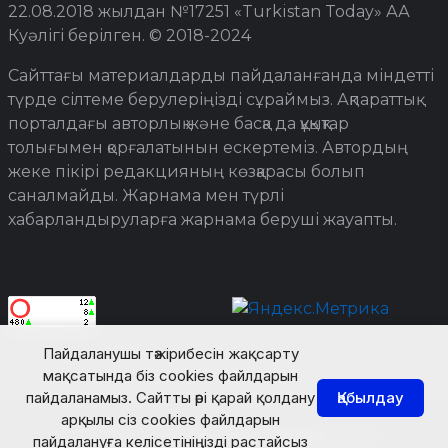
22.08.2018 жылдан №17251 «Turkistan Today» АА
Куәлігі берілген. © 2018-2024
Сайттағы материалдарды пайдаланғанда міндетті
түрде сілтеме берулеріңізді сұраймыз. Ақпараттық
порталдағы авторлық және басқа да құқықтар
толығымен қорғалатынын ескертеміз. Автордың
жеке пікірі редакцияның көзқарасы болып
саналмайды. Жарнама мен түрлі
хабарландыруларға жарнама беруші жауапты.
Пайдаланушы тәжірибесін жақсарту
мақсатында біз cookies файлдарын
пайдаланамыз. Сайтты әрі қарай қолдану
Қабылдау
арқылы сіз cookies файлдарын
© Turkistan Today. Барлық құқық қорғалған.
пайдалануға келісетініңізді растайсыз