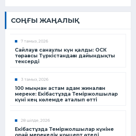
СОҢҒЫ ЖАҢАЛЫҚ
7 тамыз, 2026
Сайлауға санаулы күн қалды: ОСК
төрағасы Түркістандағы дайындықты
тексерді
3 тамыз, 2026
100 мыңнан астам адам жиналған
мереке: Екібастұзда Теміржолшылар
күні кең көлемде аталып өтті
28 шілде, 2026
Екібастұзда Теміржолшылар күніне
орай мерекелік концерт өтеді