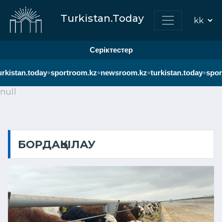
Turkistan.Today
Серіктестер
•
•
•
•
rkistan.today
sportroom.kz
newsroom.kz
turkistan.today
spor
null
БОРДАҚЫЛАУ