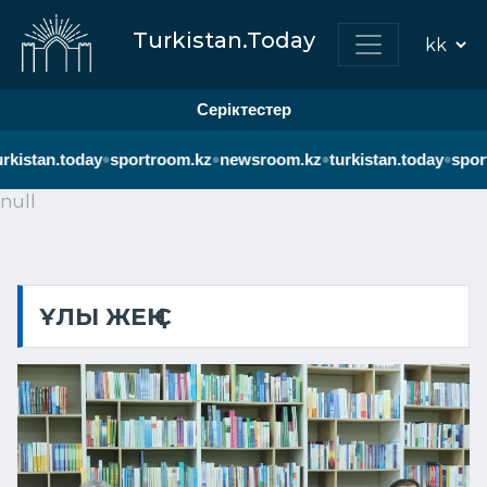
Turkistan.Today
Серіктестер
•
•
•
•
rkistan.today
sportroom.kz
newsroom.kz
turkistan.today
sport
null
ҰЛЫ ЖЕҢІС