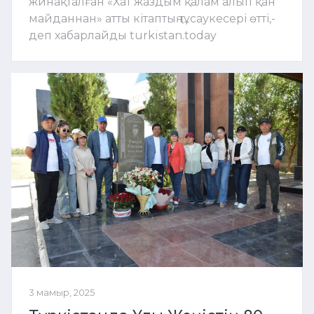
жинақталған «Хат жаздым қалам алып қан
майданнан» атты кітаптың тұсаукесері өтті,-
деп хабарлайды turkistan.today
3 мамыр, 2025