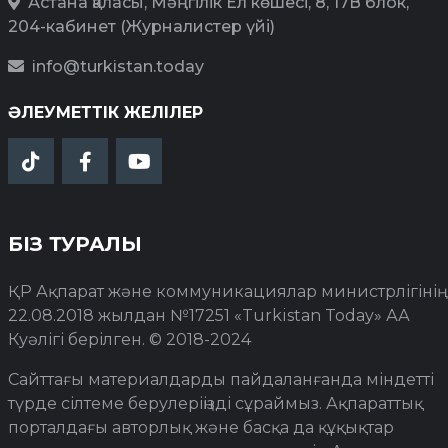
Астана қаласы, Мәңгілік Ел көшесі, 8, 17В блок,
204-кабинет (Журналистер үйі)
info@turkistan.today
ӘЛЕУМЕТТІК ЖЕЛІЛЕР
БІЗ ТУРАЛЫ
ҚР Ақпарат және коммуникациялар министрлігінің
22.08.2018 жылдан №17251 «Turkistan Today» АА
Куәлігі берілген. © 2018-2024
Сайттағы материалдарды пайдаланғанда міндетті
түрде сілтеме берулеріңізді сұраймыз. Ақпараттық
порталдағы авторлық және басқа да құқықтар