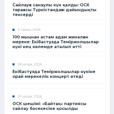
Сайлауға санаулы күн қалды: ОСК
төрағасы Түркістандағы дайындықты
тексерді
3 тамыз, 2026
100 мыңнан астам адам жиналған
мереке: Екібастұзда Теміржолшылар
күні кең көлемде аталып өтті
28 шілде, 2026
Екібастұзда Теміржолшылар күніне
орай мерекелік концерт өтеді
20 шілде, 2026
ОСК шешімі: «Байтақ» партиясы
сайлау бәсекесіне қосылды