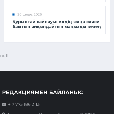
20 шілде, 2026
Құрылтай сайлауы: елдің жаңа саяси
бағытын айқындайтын маңызды кезең
null
РЕДАКЦИЯМЕН БАЙЛАНЫС
+ 7 775 186 2113