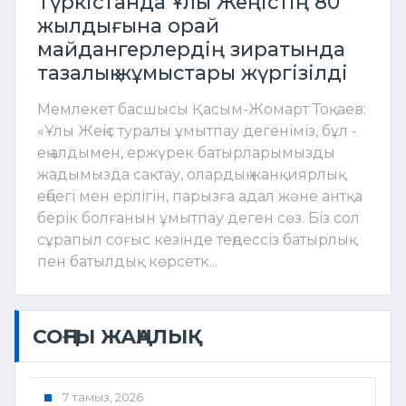
Түркістанда Ұлы Жеңістің 80
жылдығына орай
майдангерлердің зиратында
тазалық жұмыстары жүргізілді
Мемлекет басшысы Қасым-Жомарт Тоқаев:
«Ұлы Жеңіс туралы ұмытпау дегеніміз, бұл -
ең алдымен, ержүрек батырларымызды
жадымызда сақтау, олардың жанқиярлық
еңбегі мен ерлігін, парызға адал және антқа
берік болғанын ұмытпау деген сөз. Біз сол
сұрапыл соғыс кезінде теңдессіз батырлық
пен батылдық көрсетк...
СОҢҒЫ ЖАҢАЛЫҚ
7 тамыз, 2026