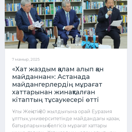
7 мамыр, 2025
«Хат жаздым қалам алып қан
майданнан»: Астанада
майдангерлердің мұрағат
хаттарынан жинақталған
кітаптың тұсаукесері өтті
Ұлы Жеңістің 80 жылдығына орай Еуразия
ұлттық университетінде майдандағы қазақ
батырларының белгісіз мұрағат хаттары