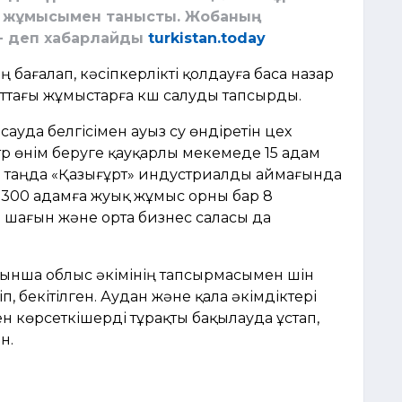
ң жұмысымен танысты. Жобаның
,- деп хабарлайды
turkistan.today
бағалап, кәсіпкерлікті қолдауға баса назар
ыттағы жұмыстарға күш салуды тапсырды.
сауда белгісімен ауыз су өндіретін цех
итр өнім беруге қауқарлы мекемеде 15 адам
гі таңда «Қазығұрт» индустриалды аймағында
н 300 адамға жуық жұмыс орны бар 8
 шағын және орта бизнес саласы да
ойынша облыс әкімінің тапсырмасымен үшін
, бекітілген. Аудан және қала әкімдіктері
н көрсеткішерді тұрақты бақылауда ұстап,
н.