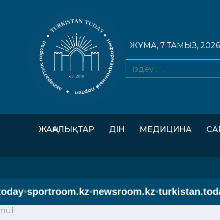
ЖҰМА, 7 ТАМЫЗ, 2026
ЖАҢАЛЫҚТАР
ДІН
МЕДИЦИНА
СА
day
•
sportroom.kz
•
newsroom.kz
•
turkistan.today
•
null