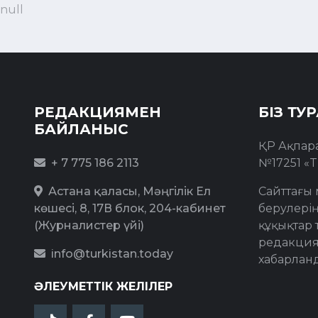
null
РЕДАКЦИЯМЕН
БІЗ ТУ
БАЙЛАНЫС
ҚР Ақпар
+ 7 775 186 2113
№17251 «T
Астана қаласы, Мәңгілік Ел
Сайттағы 
көшесі, 8, 17В блок, 204-кабинет
берулерің
(Журналистер үйі)
құқықтар 
редакция
info@turkistan.today
хабарлан
ӘЛЕУМЕТТІК ЖЕЛІЛЕР