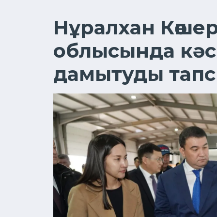
Нұралхан Көшер
облысында кәсі
дамытуды тап