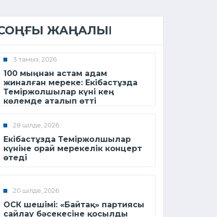
СОҢҒЫ ЖАҢАЛЫҚ
3 тамыз, 2026
100 мыңнан астам адам
жиналған мереке: Екібастұзда
Теміржолшылар күні кең
көлемде аталып өтті
28 шілде, 2026
Екібастұзда Теміржолшылар
күніне орай мерекелік концерт
өтеді
20 шілде, 2026
ОСК шешімі: «Байтақ» партиясы
сайлау бәсекесіне қосылды