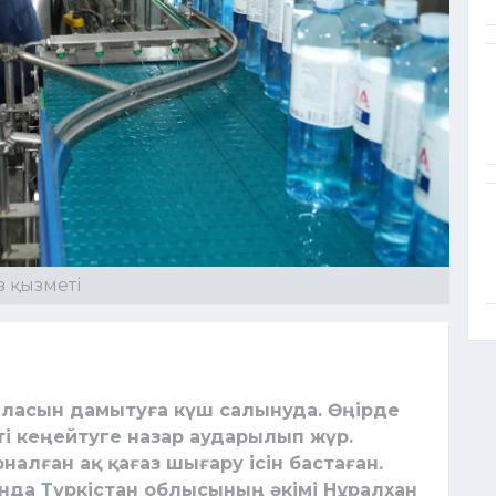
з қызметі
саласын дамытуға күш салынуда. Өңірде
сті кеңейтуге назар аударылып жүр.
налған ақ қағаз шығару ісін бастаған.
нда Түркістан облысының әкімі Нұралхан