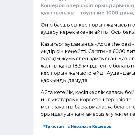
Көшеров өнеркәсіп орындарыны
қуаттылығы - тәулігіне 1000 дана
Өңір басшысы кәсіпорын жұмысын оң 
аудару керек екенін айтты. Осы бағ
Қазығұрт ауданында «Aqua the best» 
өндірісін кеңейтті. Сағатына 6000 л
тұрақты жұмыспен қамтылған. Қазір
жалпы құны 18,9 млрд теңге болаты
кәсіпорын жұмыс істейді. Аудандағы
қарқынды дамуда.
Айта кетейік, кәсіпкерлік саласы б
индикаторлық көрсеткіштер әзірленіп
мен жауапты басқармаларға бекітілге
орындалуын қамтамасыз ету жүктелге
#Түркістан
#Нұралхан Көшеров