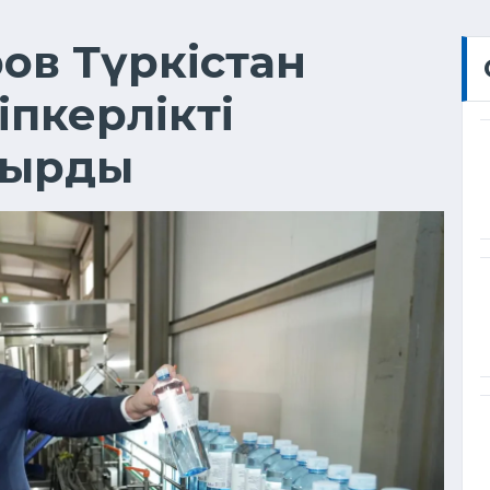
ов Түркістан
пкерлікті
сырды