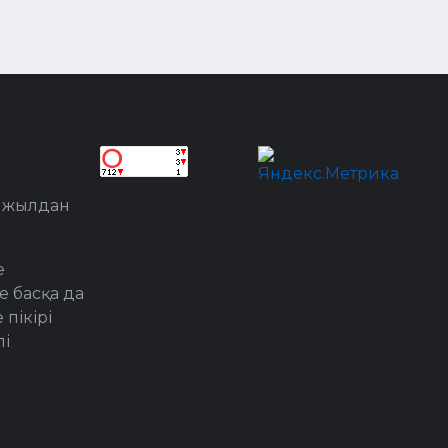
8 жылдан
е
е басқа да
пікірі
лі