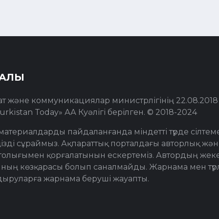
РАЛЫ
ат және коммуникациялар министрлігінің 22.08.201
urkistan Today» АА Куәлігі берілген. © 2018-2024
материалдарды пайдаланғанда міндетті түрде сілтем
ізді сұраймыз. Ақпараттық порталдағы авторлық жән
толығымен қорғалатынын ескертеміз. Автордың жеке 
ның көзқарасы болып саналмайды. Жарнама мен түр
дыруларға жарнама беруші жауапты.