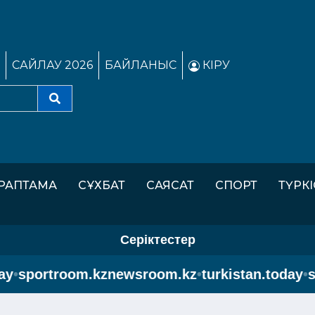
САЙЛАУ 2026
БАЙЛАНЫС
КІРУ
РАПТАМА
СҰХБАТ
САЯСАТ
СПОРТ
ТҮРК
Серіктестер
sportroom.kz
newsroom.kz
•
turkistan.today
•
spo