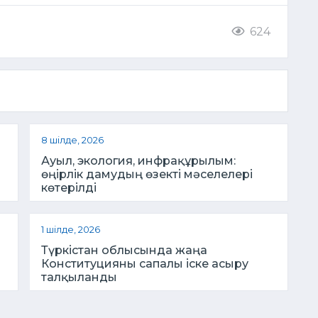
624
8 шілде, 2026
Ауыл, экология, инфрақұрылым:
өңірлік дамудың өзекті мәселелері
көтерілді
1 шілде, 2026
Түркістан облысында жаңа
Конституцияны сапалы іске асыру
талқыланды