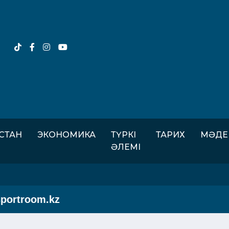
ІСТАН
ЭКОНОМИКА
ТҮРКІ
ТАРИХ
МӘДЕ
ӘЛЕМІ
rtroom.kz