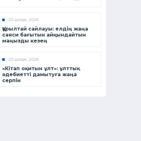
20 шілде, 2026
Құрылтай сайлауы: елдің жаңа
саяси бағытын айқындайтын
маңызды кезең
20 шілде, 2026
«Кітап оқитын ұлт»: ұлттық
әдебиетті дамытуға жаңа
серпін