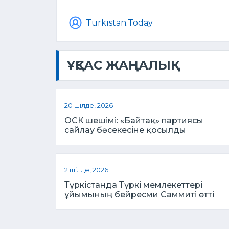
Turkistan.Today
ҰҚСАС ЖАҢАЛЫҚ
20 шілде, 2026
ОСК шешімі: «Байтақ» партиясы
сайлау бәсекесіне қосылды
2 шілде, 2026
Түркістанда Түркі мемлекеттері
ұйымының бейресми Саммиті өтті