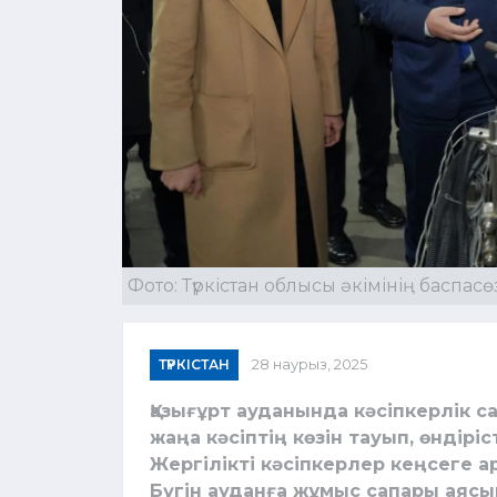
Фото: Түркістан облысы әкімінің баспасө
ТҮРКІСТАН
28 наурыз, 2025
Қазығұрт ауданында кәсіпкерлік 
жаңа кәсіптің көзін тауып, өндірі
Жергілікті кәсіпкерлер кеңсеге ар
Бүгін ауданға жұмыс сапары аясы