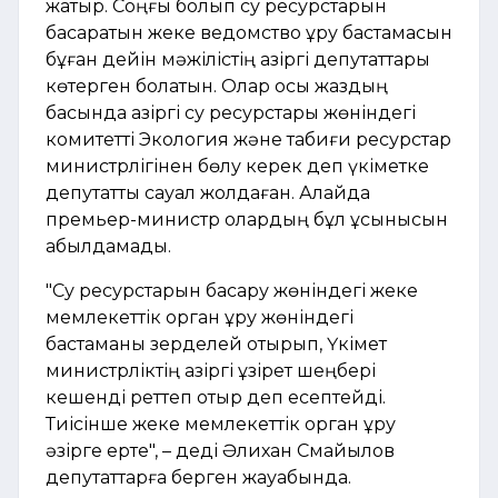
жатыр. Соңғы болып су ресурстарын
басқаратын жеке ведомство құру бастамасын
бұған дейін мәжілістің қазіргі депутаттары
көтерген болатын. Олар осы жаздың
басында қазіргі су ресурстары жөніндегі
комитетті Экология және табиғи ресурстар
министрлігінен бөлу керек деп үкіметке
депутаттық сауал жолдаған. Алайда
премьер-министр олардың бұл ұсынысын
қабылдамады.
"Су ресурстарын басқару жөніндегі жеке
мемлекеттік орган құру жөніндегі
бастаманы зерделей отырып, Үкімет
министрліктің қазіргі құзірет шеңбері
кешенді реттеп отыр деп есептейді.
Тиісінше жеке мемлекеттік орган құру
әзірге ерте", – деді Әлихан Смайылов
депутаттарға берген жауабында.