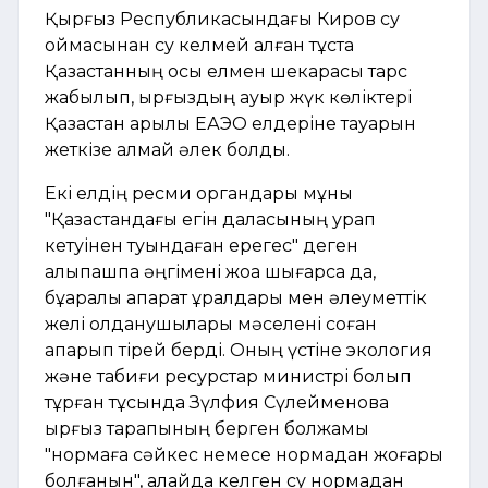
Қырғыз Республикасындағы Киров су
қоймасынан су келмей қалған тұста
Қазақстанның осы елмен шекарасы тарс
жабылып, қырғыздың ауыр жүк көліктері
Қазақстан арқылы ЕАЭО елдеріне тауарын
жеткізе алмай әлек болды.
Екі елдің ресми органдары мұны
"Қазақстандағы егін даласының қурап
кетуінен туындаған ерегес" деген
алыпқашпа әңгімені жоққа шығарса да,
бұқаралық ақпарат құралдары мен әлеуметтік
желі қолданушылары мәселені соған
апарып тірей берді. Оның үстіне экология
және табиғи ресурстар министрі болып
тұрған тұсында Зүлфия Сүлейменова
қырғыз тарапының берген болжамы
"нормаға сәйкес немесе нормадан жоғары
болғанын", алайда келген су нормадан