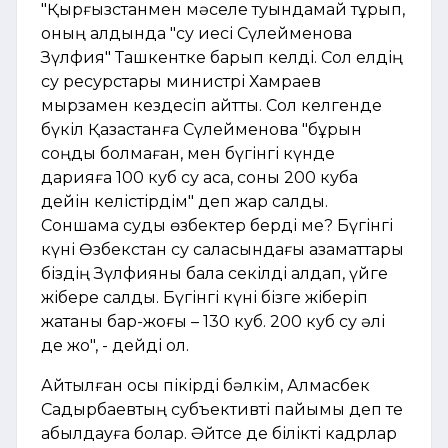
"Қырғызстанмен мәселе туындамай тұрып,
оның алдында "су иесі Сүлейменова
Зүлфия" Ташкентке барып келді. Сол елдің
су ресурстары министрі Хамраев
мырзамен кездесіп қайтты. Сол келгенде
бүкіл Қазақстанға Сүлейменова "бұрын
соңды болмаған, мен бүгінгі күнде
дарияға 100 куб су ақса, соны 200 кубқа
дейін келістірдім" деп жар салды.
Соншама суды өзбектер берді ме? Бүгінгі
күні Өзбекстан су саласындағы азаматтары
біздің Зүлфияны бала секілді алдап, үйге
жібере салды. Бүгінгі күні бізге жіберіп
жатқаны бар-жоғы – 130 куб. 200 куб су әлі
де жоқ", - дейді ол.
Айтылған осы пікірді бәлкім, Алмасбек
Садырбаевтың субъективті пайымы деп те
қабылдауға болар. Әйтсе де білікті кадрлар