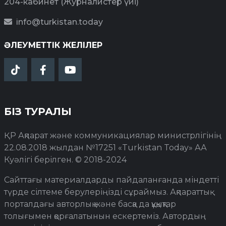
204-кабинет (Журналистер үйі)
info@turkistan.today
ӘЛЕУМЕТТІК ЖЕЛІЛЕР
БІЗ ТУРАЛЫ
ҚР Ақпарат және коммуникациялар министрлігінің
22.08.2018 жылдан №17251 «Turkistan Today» АА
Куәлігі берілген. © 2018-2024
Сайттағы материалдарды пайдаланғанда міндетті
түрде сілтеме берулеріңізді сұраймыз. Ақпараттық
порталдағы авторлық және басқа да құқықтар
толығымен қорғалатынын ескертеміз. Автордың