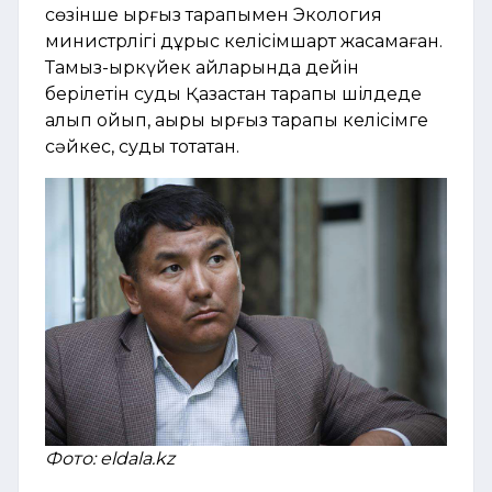
сөзінше қырғыз тарапымен Экология
министрлігі дұрыс келісімшарт жасамаған.
Тамыз-қыркүйек айларында дейін
берілетін суды Қазақстан тарапы шілдеде
алып қойып, ақыры қырғыз тарапы келісімге
сәйкес, суды тоқтатқан.
Фото: eldala.kz