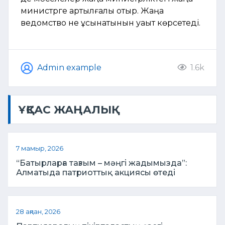
министрге артылғалы отыр. Жаңа
ведомство не ұсынатынын уақыт көрсетеді.
Admin example
1.6k
ҰҚСАС ЖАҢАЛЫҚ
7 мамыр, 2026
“Батырларға тағзым – мәңгі жадымызда”:
Алматыда патриоттық акциясы өтеді
28 ақпан, 2026