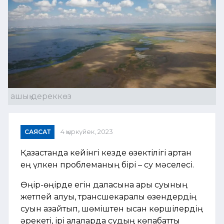
ашық дереккөз
САЯСАТ
4 қыркүйек, 2023
Қазақстанда кейінгі кезде өзектілігі артқан
ең үлкен проблеманың бірі – су мәселесі.
Өңір-өңірде егін даласына арық суының
жетпей қалуы, трансшекаралық өзендердің
суын азайтып, шөміштен қысқан көршілердің
әрекеті, ірі қалаларда судың көпқабатты