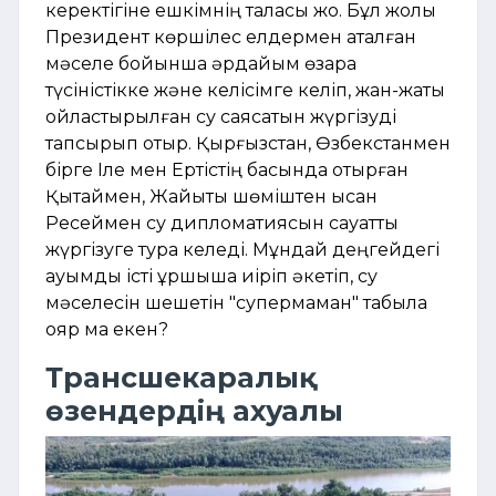
керектігіне ешкімнің таласы жоқ. Бұл жолы
Президент көршілес елдермен аталған
мәселе бойынша әрдайым өзара
түсіністікке және келісімге келіп, жан-жақты
ойластырылған су саясатын жүргізуді
тапсырып отыр. Қырғызстан, Өзбекстанмен
бірге Іле мен Ертістің басында отырған
Қытаймен, Жайықты шөміштен қысқан
Ресеймен су дипломатиясын сауатты
жүргізуге тура келеді. Мұндай деңгейдегі
ауқымды істі ұршықша иіріп әкетіп, су
мәселесін шешетін "супермаман" табыла
қояр ма екен?
Трансшекаралық
өзендердің ахуалы