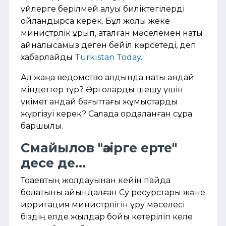
үйлерге берілмей қалуы биліктегілерді
ойландырса керек. Бұл жолы жеке
министрлік құрып, аталған мәселемен нақты
айналысамыз деген бейіл көрсетеді, деп
хабарлайды
Turkistan Today
.
Ал жаңа ведомство алдында нақты қандай
міндеттер тұр? Әрі оларды шешу үшін
үкімет қандай бағыттағы жұмыстарды
жүргізуі керек? Салада қордаланған сұрақ
баршылық.
Смайылов "әзірге ерте"
десе де...
Тоқаевтың жолдауынан кейін пайда
болатыны айқындалған Су ресурстары және
ирригация министрлігін құру мәселесі
біздің елде жылдар бойы көтеріліп келе