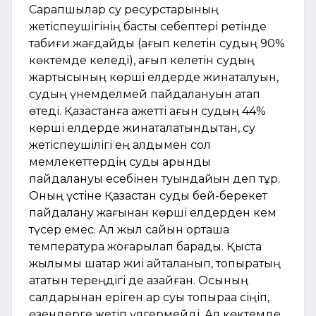
Сарапшылар су ресурстарының
жетіспеушігінің басты себептері ретінде
табиғи жағдайды (ағып келетін судың 90%
көктемде келеді), ағып келетін судың
жартысының көрші елдерде жинақталуын,
судың үнемделмей пайдалануын атап
өтеді. Қазақстанға қажетті ағын судың 44%
көрші елдерде жинақталатындықтан, су
жетіспеушілігі ең алдымен сол
мемлекеттердің суды қарқынды
пайдалануы есебінен туындайын деп тұр.
Оның үстіне Қазақстан суды бей-берекет
пайдалану жағынан көрші елдерден кем
түсер емес. Ал жыл сайын орташа
температура жоғарылап барады. Қыста
жылымық шақтар жиі қайталанып, топырақтың
қататын тереңдігі де азайған. Осының
салдарынан еріген қар суы топыраққа сіңіп,
өзендерге жетіп үлгермейді. Ал көктемде