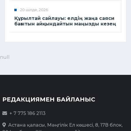
20 шілде, 2026
Құрылтай сайлауы: елдің жаңа саяси
бағытын айқындайтын маңызды кезең
null
РЕДАКЦИЯМЕН БАЙЛАНЫС
+ 7 775 186 2113
Астана қаласы, Мәңгілік Ел көшесі, 8, 17В блок,