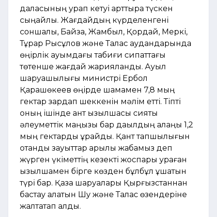
даласының қурап кетуі арттыра түскен
сыңайлы. Жағдайдың күрделенгені
соншалық, Байзақ, Жамбыл, Қордай, Меркі,
Тұрар Рысқұлов және Талас аудандарында
өңірлік ауқымдағы табиғи сипаттағы
төтенше жағдай жарияланды. Ауыл
шаруашылығы министрі Ербол
Қарашөкеев өңірде шамамен 7,8 мың
гектар зардап шеккенін мәлім етті. Тіпті
оның ішінде қант қызылшасы сияқты
әлеуметтік маңызы бар дақылдың алаңы 1,2
мың гектарды құрайды. Қант тапшылығын
отандық зауыттар арқылы жабамыз деп
жүрген үкіметтің кезекті жоспары қураған
қызылшамен бірге көзден бұлбұл ұшатын
түрі бар. Қазақ шаруалары Қырғызстаннан
бастау алатын Шу және Талас өзендеріне
жалтақтап қалды.