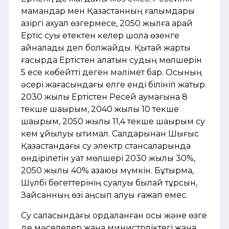
мамандар мен Қазақстанның ғалымдары
қазіргі ахуал өзгермесе, 2050 жылға қарай
Ертіс суы етектен келер шолақ өзенге
айналады деп болжайды. Қытай жарты
ғасырда Ертістен алатын судың мөлшерін
5 есе көбейтті деген мәлімет бар. Осының
әсері жағасындағы елге енді білініп жатыр.
2030 жылы Ертістен Ресей аумағына 8
текше шақырым, 2040 жылы 10 текше
шақырым, 2050 жылы 11,4 текше шақырым су
кем құйылуы ықтимал. Салдарынан Шығыс
Қазақстандағы су электр стансаларында
өндірілетін қуат мөлшері 2030 жылы 30%,
2050 жылы 40% азаюы мүмкін. Бұқтырма,
Шүлбі бөгеттерінің суалуы былай тұрсын,
Зайсанның өзі қаңсып қалуы ғажап емес.
Су саласындағы қордаланған осы және өзге
де мәселелер жаңа министрліктегі жаңа