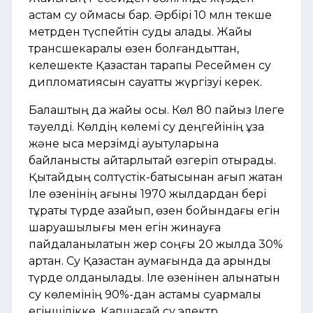
астам су қоймасы бар. Әрбірі 10 млн текше
метрден түспейтін суды алады. Жайық
трансшекаралық өзен болғандықттан,
келешекте Қазақстан тарапы Ресеймен су
дипломатиясын сауатты жүргізуі керек.
Балқаштың да жайы осы. Көл 80 пайыз Ілеге
тәуелді. Көлдің көлемі су деңгейінің ұзақ
және қысқа мерзімді ауытқуларына
байланысты айтарлықтай өзгеріп отырады.
Қытайдың солтүстік-батысынан ағып жатқан
Іле өзенінің ағыны 1970 жылдардан бері
тұрақты түрде азайып, өзен бойындағы егін
шаруашылығы мен егін жинауға
пайдаланылатын жер соңғы 20 жылда 30%
артқан. Су Қазақстан аумағында да қарқынды
түрде қолданылады. Іле өзенінен алынатын
су көлемінің 90%-дан астамы суармалы
егіншілікке, Қапшағай су электр