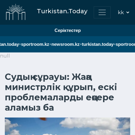
Turkistan.Today
Серіктестер
•
•
•
•
n.today
sportroom.kz
newsroom.kz
turkistan.today
sportroom.
null
Судың сұрауы: Жаңа
министрлік құрып, ескі
проблемаларды еңсере
аламыз ба