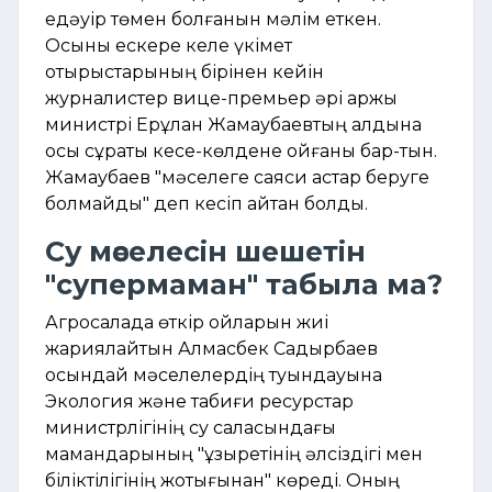
едәуір төмен болғанын мәлім еткен.
Осыны ескере келе үкімет
отырыстарының бірінен кейін
журналистер вице-премьер әрі қаржы
министрі Ерұлан Жамаубаевтың алдына
осы сұрақты кесе-көлдене қойғаны бар-тын.
Жамаубаев "мәселеге саяси астар беруге
болмайды" деп кесіп айтқан болды.
Су мәселесін шешетін
"супермаман" табыла ма?
Агросалада өткір ойларын жиі
жариялайтын Алмасбек Садырбаев
осындай мәселелердің туындауына
Экология және табиғи ресурстар
министрлігінің су саласындағы
мамандарының "құзыретінің әлсіздігі мен
біліктілігінің жоқтығынан" көреді. Оның