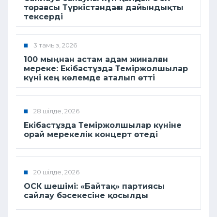
төрағасы Түркістандағы дайындықты
тексерді
3 тамыз, 2026
100 мыңнан астам адам жиналған
мереке: Екібастұзда Теміржолшылар
күні кең көлемде аталып өтті
28 шілде, 2026
Екібастұзда Теміржолшылар күніне
орай мерекелік концерт өтеді
20 шілде, 2026
ОСК шешімі: «Байтақ» партиясы
сайлау бәсекесіне қосылды