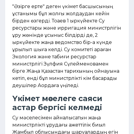
"Әзірге ерте" деген үкімет басшысының
ұстанымы бұл жолғы жолдаудан кейін
бірден өзгерді. Тоқаев 1 қыркүйекте Су
ресурстары және ирригация министрлігін
құру жөнінде ұсыныс білдірді де, 2
қыркүйекте жаңа ведомство бір-ақ күнде
құрылып шыға келді. Су комитеті қараған
Экология және табиғи ресурстар
министрлігі Зүлфия Сүлейменовамен
бірге Жаңа Қазақстан тарихының қойнауына
кетіп, енді бұл министрлікті кім басқарады
деушілер Ақордаға үңіледі.
Үкімет мәселеге саяси
астар бергісі келмеді
Су мәселесімен айналысатын жаңа
министрлікті құрудағы қажеттілік биыл
Жамбыл облысындағы шаруалардың егін