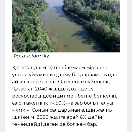
Фото: inform.kz
Қазақстандағы су проблемасы Біріккен
ұлттар ұйымының даму бағдарламасында
айқын көрсетілген. Ол есепке сүйенсек,
Қазақстан 2040 жылдың өзінде су
ресурстары дефицитімен бетпе-бет келіп,
қазіргі қажеттіліктің 50%-на зар болып қалуы
мүмкін. Соның салдарынан елдің жалпы
ішкі өнімі 2050 жылға қарай 6% дейін
төмендейді деген де болжам бар.