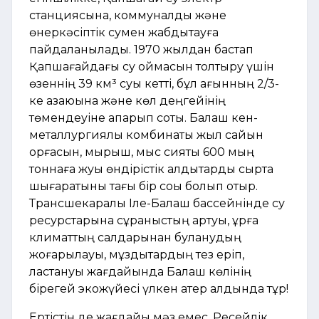
станциясына, коммуналдық және
өнеркәсіптік сумен жабдықтауға
пайдаланылады. 1970 жылдан бастап
Қапшағайдағы су қоймасын толтыру үшін
өзеннің 39 км³ суы кетті, бұл ағынның 2/3-
ке азаюына және көл деңгейінің
төмендеуіне апарып соқты. Балқаш кен-
металлургиялық комбинаты жыл сайын
қорғасын, мырыш, мыс сияқты 600 мың
тоннаға жуық өндірістік қалдықтарды сыртқа
шығаратыны тағы бір соққы болып отыр.
Трансшекаралық Іле-Балқаш бассейнінде су
ресурстарына сұраныстың артуы, құрғақ
климаттың салдарынан буланудың
жоғарылауы, мұздықтардың тез еріп,
ластануы жағдайында Балқаш көлінің
бірегей экожүйесі үлкен қатер алдында тұр!
Ертістің де жағдайы мәз емес. Ресейлік