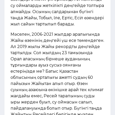
су қоймаларды жеткілікті деңгейде толтыра
алмайды. Осының салдарынан бүгінгі
таңда Жайық, Тобыл, Іле, Ертіс, Есіл өзендері
жыл сайын тартылып барады.
Мәселен, 2006-2021 жылдар аралығында
Жайық өзенінің деңгейі үш есе төмендеген.
Ал 2019 жылы Жайық рекордтық деңгейде
тартылды. Сол жылдың 23 тамызында
Орал қаласының бірнеше ауданының
тұрғындары ауыз сусыз оянғаны
естеріңізде ме? Батыс Қазақстан
облысының орталығы қажетті судың 60
пайызын Жайықтан алып отыр. Өзен
суының азаюына өкінішке қарай тек климат
жағдайы емес, Ресей тарапының суды
қырық жерден буып, су қоймасын салып,
пайдалануында болып отыр. Бүгінгі таңда
Жайықтың Ресейдегі бөлігінде жүзден