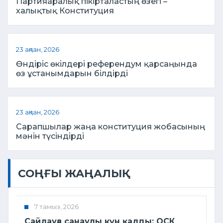
Партияаралық пікірталастың өзегі –
халықтық Конституция
23 ақпан, 2026
Өндіріс өкілдері референдум қарсаңында
өз ұстанымдарын білдірді
23 ақпан, 2026
Сарапшылар жаңа конституция жобасының
мәнін түсіндірді
СОҢҒЫ ЖАҢАЛЫҚ
7 тамыз, 2026
Сайлауға санаулы күн қалды: ОСК