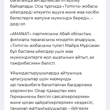
бағытында айтарлықтай ілгерілеу
байқалады. Осы тұрғыда «Tomiris» жобасы
әйелдердің әлеуетін ашуға және жаңа кәсіби
белестерге жетуіне мүмкіндік береді», –
деді ол.
«AMANAT» партиясының Абай облыстық
филиалы төрағасының міндетін атқарушы,
«Tomiris» жобасының түлегі Майра Мұрсахан
бұл бастама әйелдер үшін жаңа
мүмкіндіктерге жол ашатынын айтып, өз
тәжірибесімен бөлісті.
Ұйымдастырушылардың айтуынша,
қатысушылар үшін мазмұнды
әрі тәжірибеге бағытталған бағдарлама
әзірленген. Олар Қазақстан мен
Германияның белгілі саясаткерлерімен
және қоғам қайраткерлерімен кездесіп,
танымал жаттықтырушылар – Әйгерім