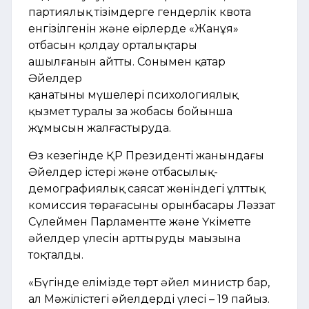
партиялық тізімдерге гендерлік квота
енгізілгенін және өңірлерде «Жанұя»
отбасын қолдау орталықтары
ашылғанын айтты. Сонымен қатар
Әйелдер
қанатының мүшелері психологиялық
қызмет туралы заң жобасы бойынша
жұмысын жалғастыруда.
Өз кезегінде ҚР Президенті жанындағы
Әйелдер істері және отбасылық-
демографиялық саясат жөніндегі ұлттық
комиссия төрағасының орынбасары Ләззат
Сүлеймен Парламентте және Үкіметте
әйелдер үлесін арттырудың маңызына
тоқталды.
«Бүгінде елімізде төрт әйел министр бар,
ал Мәжілістегі әйелдердің үлесі – 19 пайыз.