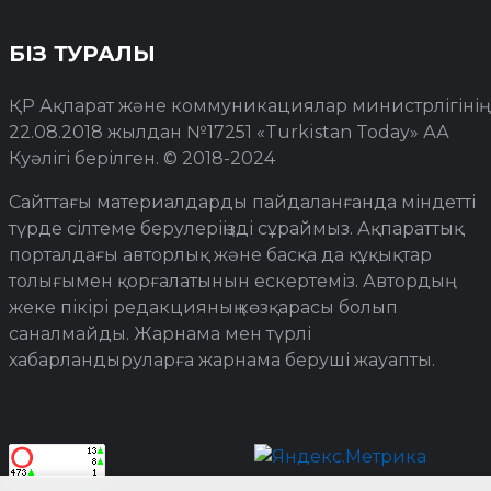
БІЗ ТУРАЛЫ
ҚР Ақпарат және коммуникациялар министрлігінің
22.08.2018 жылдан №17251 «Turkistan Today» АА
Куәлігі берілген. © 2018-2024
Сайттағы материалдарды пайдаланғанда міндетті
түрде сілтеме берулеріңізді сұраймыз. Ақпараттық
порталдағы авторлық және басқа да құқықтар
толығымен қорғалатынын ескертеміз. Автордың
жеке пікірі редакцияның көзқарасы болып
саналмайды. Жарнама мен түрлі
хабарландыруларға жарнама беруші жауапты.