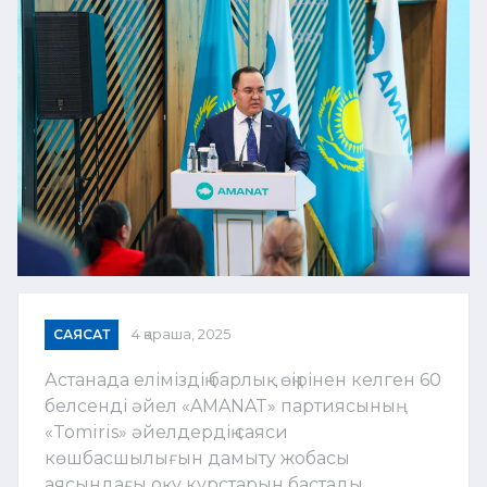
САЯСАТ
4 қараша, 2025
Астанада еліміздің барлық өңірінен келген 60
белсенді әйел «AMANAT» партиясының
«Tomiris» әйелдердің саяси
көшбасшылығын дамыту жобасы
аясындағы оқу курстарын бастады.