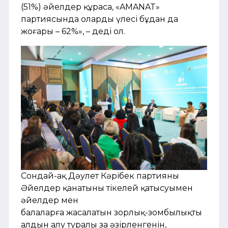
(51%) әйелдер құраса, «AMANAT»
партиясында олардың үлесі бұдан да
жоғары – 62%», – деді ол.
Сондай-ақ Дәулет Кәрібек партияның
Әйелдер қанатының тікелей қатысуымен
әйелдер мен
балаларға жасалатын зорлық-зомбылықтың
алдын алу туралы заң әзірленгенін,