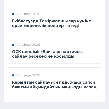
28 шілде, 2026
Екібастұзда Теміржолшылар күніне
орай мерекелік концерт өтеді
20 шілде, 2026
ОСК шешімі: «Байтақ» партиясы
сайлау бәсекесіне қосылды
20 шілде, 2026
Құрылтай сайлауы: елдің жаңа саяси
бағытын айқындайтын маңызды кезең