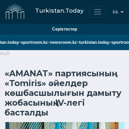
Turkistan.Today
Серіктестер
•
•
•
•
tan.today
sportroom.kz
newsroom.kz
turkistan.today
sportroom
null
«AMANAT» партиясының
«Tomiris» әйелдер
көшбасшылығын дамыту
жобасының IV-легі
басталды