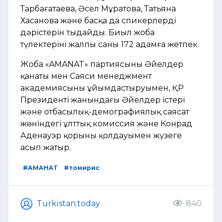
Тарбағатаева, Әсел Мұратова, Татьяна
Хасанова және басқа да спикерлердің
дәрістерін тыңдайды. Биыл жоба
түлектерінің жалпы саны 172 адамға жетпек.
Жоба «AMANAT» партиясының Әйелдер
қанаты мен Саяси менеджмент
академиясының ұйымдастыруымен, ҚР
Президенті жанындағы Әйелдер істері
және отбасылық-демографиялық саясат
жөніндегі ұлттық комиссия және Конрад
Аденауэр қорының қолдауымен жүзеге
асып жатыр.
#АМАНАТ
#томирис
Turkistan.today
840