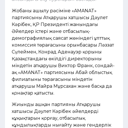
Жобаның ашылу рәсіміне «AMANAT»
партиясының Атқарушы хатшысы Дәулет
Кәрібек, ҚР Президенті жанындағы
Әйелдер істері және отбасылық-
демографиялық саясат жөніндегі ұлттық
комиссия төрағасының орынбасары Ләззат
Сүлеймен, Конрад Аденауэр қорының
Қазақстандағы өкілдігі директорының
міндетін атқарушы Виктор Франк, сондай-
ақ «AMANAT» партиясының Абай облыстық
филиалының төрағасының міндетін
атқарушы Майра Мұрсахан және басқа да
қонақтар қатысты.
Жиынды ашқан партияның Атқарушы
хатшысы Дәулет Кәрібек әйелдердің
құқықтарын қорғау, отбасылық
құндылықтарды нығайту және гендерлік