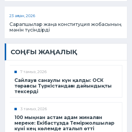
23 ақпан, 2026
Сарапшылар жаңа конституция жобасының
мәнін түсіндірді
СОҢҒЫ ЖАҢАЛЫҚ
7 тамыз, 2026
Сайлауға санаулы күн қалды: ОСК
төрағасы Түркістандағы дайындықты
тексерді
3 тамыз, 2026
100 мыңнан астам адам жиналған
мереке: Екібастұзда Теміржолшылар
күні кең көлемде аталып өтті