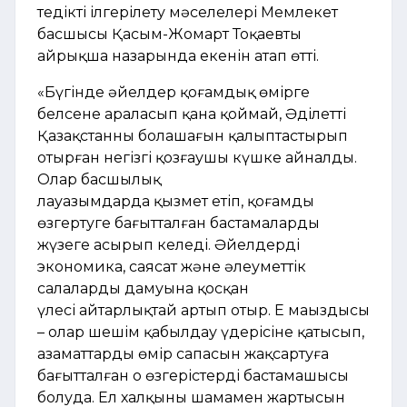
теңдікті ілгерілету мәселелері Мемлекет
басшысы Қасым-Жомарт Тоқаевтың
айрықша назарында екенін атап өтті.
«Бүгінде әйелдер қоғамдық өмірге
белсене араласып қана қоймай, Әділетті
Қазақстанның болашағын қалыптастырып
отырған негізгі қозғаушы күшке айналды.
Олар басшылық
лауазымдарда қызмет етіп, қоғамды
өзгертуге бағытталған бастамаларды
жүзеге асырып келеді. Әйелдердің
экономика, саясат және әлеуметтік
салалардың дамуына қосқан
үлесі айтарлықтай артып отыр. Ең маңыздысы
– олар шешім қабылдау үдерісіне қатысып,
азаматтардың өмір сапасын жақсартуға
бағытталған оң өзгерістердің бастамашысы
болуда. Ел халқының шамамен жартысын