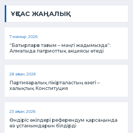
ҰҚСАС ЖАҢАЛЫҚ
7 мамыр, 2026
“Батырларға тағзым – мәңгі жадымызда”:
Алматыда патриоттық акциясы өтеді
28 ақпан, 2026
Партияаралық пікірталастың өзегі –
халықтық Конституция
23 ақпан, 2026
Өндіріс өкілдері референдум қарсаңында
өз ұстанымдарын білдірді