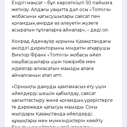
Ендігі мақсат – бұл көрсеткішті 30 пайызға
жеткізу. Алдағы уақытта дәл осы «Tomiris»
жобасының қатысушылары саясат пен
қоғамдық өмірде өз әлеуетін жүзеге
асыратын тұлғаларға айналар», – деді ол.
Конрад Аденауэр қорының Қазақстандағы
өкілдігі директорының міндетін атқарушы
Виктор Франк «Tomiris» жобасы әйел
көшбасшылары үшін тәжірибе мен
идеялар алмасатын маңызды алаңға
айналғанын атап өтті.
«Орнықты дамуды қамтамасыз ету үшін
әйелдердің шешім қабылдау, саясат
қалыптастыру және қоғамдық үдерістерге
тең дәрежеде қатысуы маңызды. Соңғы
жылдары Қазақстанда әйелдердің
құқықтары мен мүмкіндіктерін кеңейту