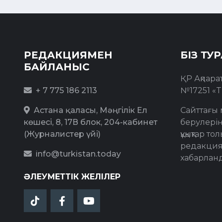
РЕДАКЦИЯМЕН
БІЗ ТУ
БАЙЛАНЫС
ҚР Ақпара
+ 7 775 186 2113
№17251 «T
Астана қаласы, Мәңгілік Ел
Сайттағы 
көшесі, 8, 17В блок, 204-кабинет
берулерің
(Журналистер үйі)
құқықтар 
редакция
info@turkistan.today
хабарлан
ӘЛЕУМЕТТІК ЖЕЛІЛЕР