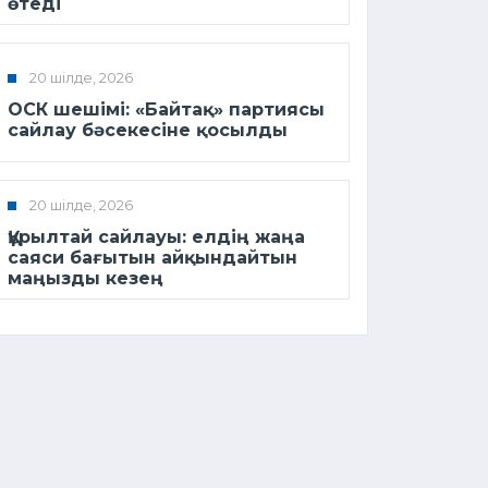
өтеді
20 шілде, 2026
ОСК шешімі: «Байтақ» партиясы
сайлау бәсекесіне қосылды
20 шілде, 2026
Құрылтай сайлауы: елдің жаңа
саяси бағытын айқындайтын
маңызды кезең