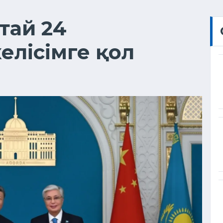
ытай 24
елісімге қол