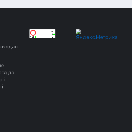
 жылдан
ме
сқа да
рі
лі