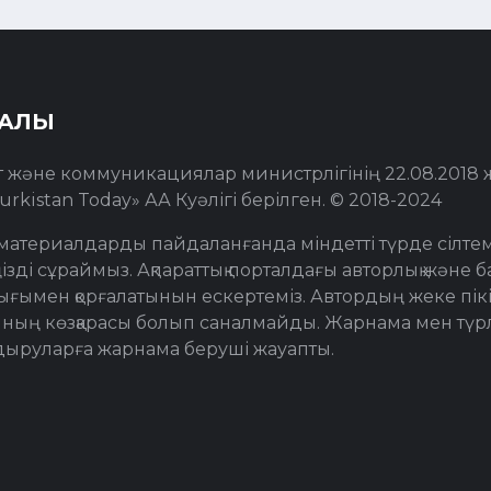
РАЛЫ
т және коммуникациялар министрлігінің 22.08.2018
urkistan Today» АА Куәлігі берілген. © 2018-2024
материалдарды пайдаланғанда міндетті түрде сілте
ізді сұраймыз. Ақпараттық порталдағы авторлық және ба
толығымен қорғалатынын ескертеміз. Автордың жеке пікі
ның көзқарасы болып саналмайды. Жарнама мен түр
дыруларға жарнама беруші жауапты.