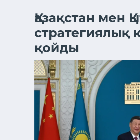
Қазақстан мен Қ
стратегиялық к
қойды