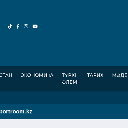
ІСТАН
ЭКОНОМИКА
ТҮРКІ
ТАРИХ
МӘДЕ
ӘЛЕМІ
rtroom.kz