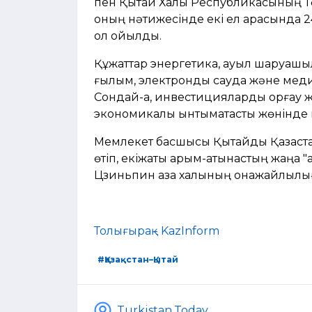
пен Қытай Халық Республикасының Тө
оның нәтижесінде екі ел арасында 24
қол қойылды.
Құжаттар энергетика, ауыл шаруаш
ғылым, электрондық сауда және меди
Сондай-ақ, инвестицияларды қорғау ж
экономикалық ынтымақтастық жөнінде
Мемлекет басшысы Қытайды Қазақстанн
өтіп, екіжақты қарым-қатынастың жаңа 
Цзиньпин қазақ халқының қонақжайлыл
Толығырақ - KazInform
#Қазақстан–Қытай
Turkistan.Today