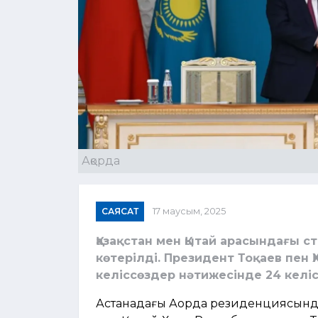
Ақорда
САЯСАТ
17 маусым, 2025
Қазақстан мен Қытай арасындағы с
көтерілді. Президент Тоқаев пен 
келіссөздер нәтижесінде 24 келі
Астанадағы Ақорда резиденциясында