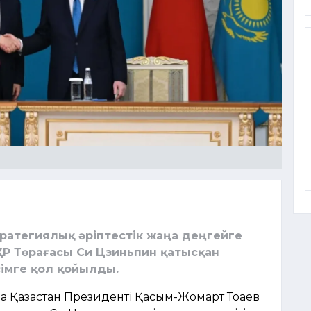
тратегиялық әріптестік жаңа деңгейге
ҚХР Төрағасы Си Цзиньпин қатысқан
сімге қол қойылды.
 Қазақстан Президенті Қасым-Жомарт Тоқаев