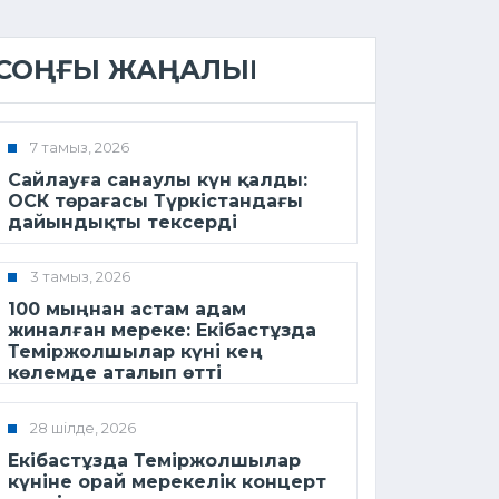
СОҢҒЫ ЖАҢАЛЫҚ
7 тамыз, 2026
Сайлауға санаулы күн қалды:
ОСК төрағасы Түркістандағы
дайындықты тексерді
3 тамыз, 2026
100 мыңнан астам адам
жиналған мереке: Екібастұзда
Теміржолшылар күні кең
көлемде аталып өтті
28 шілде, 2026
Екібастұзда Теміржолшылар
күніне орай мерекелік концерт