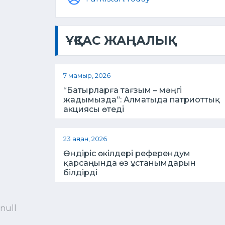
ҰҚСАС ЖАҢАЛЫҚ
7 мамыр, 2026
“Батырларға тағзым – мәңгі
жадымызда”: Алматыда патриоттық
акциясы өтеді
23 ақпан, 2026
Өндіріс өкілдері референдум
қарсаңында өз ұстанымдарын
білдірді
null