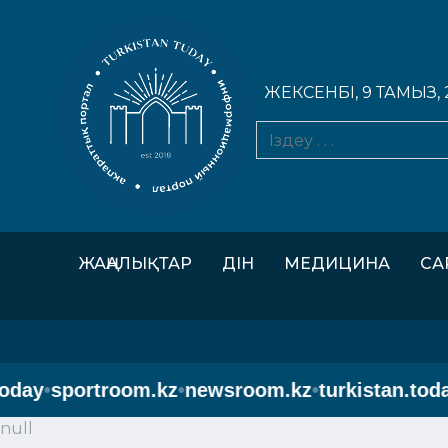
ЖЕКСЕНБІ, 9 ТАМЫЗ, 
ЖАҢАЛЫҚТАР
ДІН
МЕДИЦИНА
СА
day
•
sportroom.kz
•
newsroom.kz
•
turkistan.today
•
null