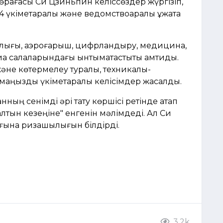
рағасы Си Цзиньпин келіссөздер жүргізіп,
 үкіметаралық және ведомствоаралық құжатқа
ылығы, аэроғарыш, цифрландыру, медицина,
а салаларындағы ынтымақтастықты қамтиды.
әне көтермелеу туралы, техникалық-
 маңызды үкіметаралық келісімдер жасалды.
ың сенімді әрі тату көршісі ретінде атап
"алтын кезеңіне" енгенін мәлімдеді. Ал Си
ығына ризашылығын білдірді.
3.2k