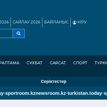
2026
САЙЛАУ 2026
БАЙЛАНЫС
КІРУ
РАПТАМА
СҰХБАТ
САЯСАТ
СПОРТ
ТҮРК
Серіктестер
sportroom.kz
newsroom.kz
•
turkistan.today
•
spo