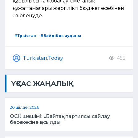
құрылысына жобалау-сметалық
құжаттамалары жергілікті бюджет есебінен
әзірленуде.
#Түркістан
#Бәйдібек ауданы
Turkistan.Today
455
ҰҚСАС ЖАҢАЛЫҚ
20 шілде, 2026
ОСК шешімі: «Байтақ» партиясы сайлау
бәсекесіне қосылды