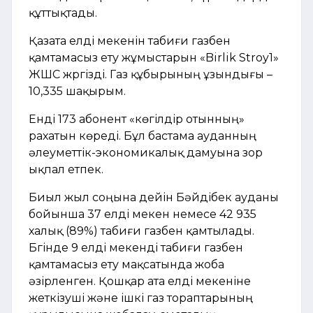
құттықтады.
Қазата елді мекенін табиғи газбен
қамтамасыз ету жұмыстарын «Birlik Stroy1»
ЖШС жүргізді. Газ құбырының ұзындығы –
10,335 шақырым.
Енді 173 абонент «көгілдір отынның»
рахатын көреді. Бұл бастама ауданның
әлеуметтік-экономикалық дамуына зор
ықпал етпек.
Биыл жыл соңына дейін Бәйдібек ауданы
бойынша 37 елді мекен немесе 42 935
халық (89%) табиғи газбен қамтылады.
Бүгінде 9 елді мекенді табиғи газбен
қамтамасыз ету мақсатында жоба
әзірленген. Қошқар ата елді мекеніне
жеткізуші және ішкі газ тораптарының