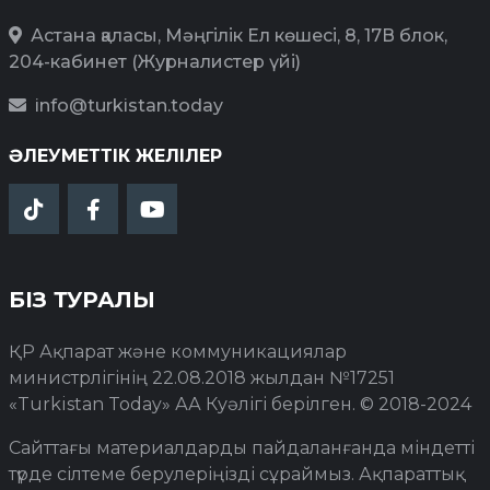
Астана қаласы, Мәңгілік Ел көшесі, 8, 17В блок,
204-кабинет (Журналистер үйі)
info@turkistan.today
ӘЛЕУМЕТТІК ЖЕЛІЛЕР
БІЗ ТУРАЛЫ
ҚР Ақпарат және коммуникациялар
министрлігінің 22.08.2018 жылдан №17251
«Turkistan Today» АА Куәлігі берілген. © 2018-2024
Сайттағы материалдарды пайдаланғанда міндетті
түрде сілтеме берулеріңізді сұраймыз. Ақпараттық