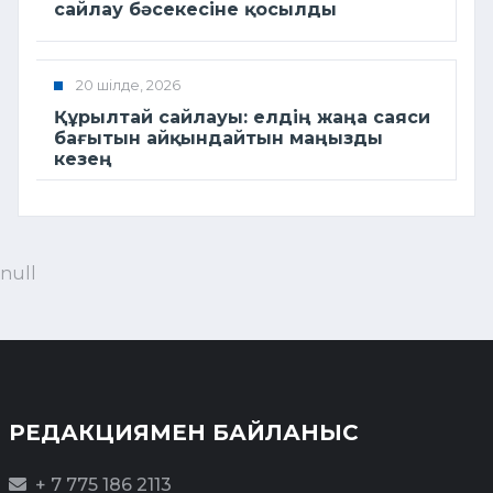
сайлау бәсекесіне қосылды
20 шілде, 2026
Құрылтай сайлауы: елдің жаңа саяси
бағытын айқындайтын маңызды
кезең
null
РЕДАКЦИЯМЕН БАЙЛАНЫС
+ 7 775 186 2113