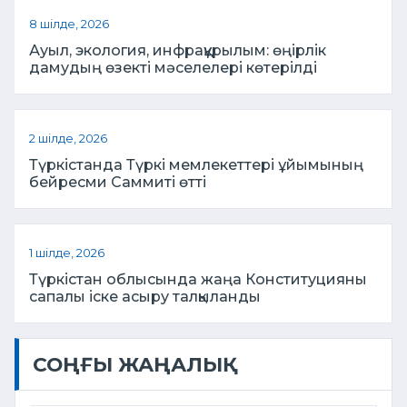
8 шілде, 2026
Ауыл, экология, инфрақұрылым: өңірлік
дамудың өзекті мәселелері көтерілді
2 шілде, 2026
Түркістанда Түркі мемлекеттері ұйымының
бейресми Саммиті өтті
1 шілде, 2026
Түркістан облысында жаңа Конституцияны
сапалы іске асыру талқыланды
СОҢҒЫ ЖАҢАЛЫҚ