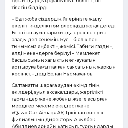
тұрғындардың қуанышын бөлісіп, ізгі
тілегін білдірді.
– Бұл жоба сіздердің үйлеріңізге жылу
әкеліп, күнделікті өмірлеріңізді жеңілдетеді.
Бүгінгі күн ауыл тарихында ерекше орын
алады деп сенемін. Бұл – бірлік пен
тынымсыз еңбектің жемісі. Табиғи газдың
елді мекендерге берілуі – Мемлекет
басшысының халықтың әл-ауқатын
арттыруға бағытталған саясатының жарқын
көрінісі, – деді Ерлан Нұрмаханов.
Салтанатты шараға аудан әкімдігінің
өкілдері, ауыл ақсақалдары, жергілікті
тұрғындар және жобаны жүзеге асырған
мердігер мекеме өкілдері және
«QazaqGaz Aimaq» АҚ Түркістан өңірлік
филиалының директоры Ақылбек
Абилдиев арнайы қатысып, тұрғындарды