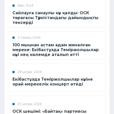
Бүгін, 15:43
Сайлауға санаулы күн қалды: ОСК
төрағасы Түркістандағы дайындықты
тексерді
3 тамыз, 2026
100 мыңнан астам адам жиналған
мереке: Екібастұзда Теміржолшылар
күні кең көлемде аталып өтті
28 шілде, 2026
Екібастұзда Теміржолшылар күніне
орай мерекелік концерт өтеді
20 шілде, 2026
ОСК шешімі: «Байтақ» партиясы