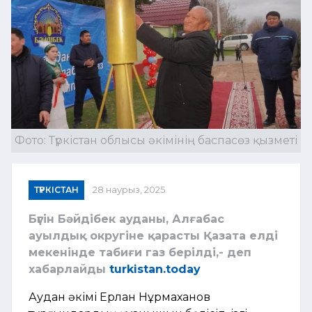
Фото: Түркістан облысы әкімінің баспасөз қызметі
ТҮРКІСТАН
28 наурыз, 2025
Бүгін Бәйдібек ауданы, Алғабас
ауылдық округіне қарасты Қазата елді
мекенінде табиғи газ берілді,- деп
хабарлайды
turkistan.today
Аудан әкімі Ерлан Нұрмаханов