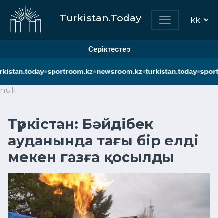
Turkistan.Today
Серіктестер
•
•
•
•
kistan.today
sportroom.kz
newsroom.kz
turkistan.today
sport
null
Түркістан: Бәйдібек
ауданында тағы бір елді
мекен газға қосылды