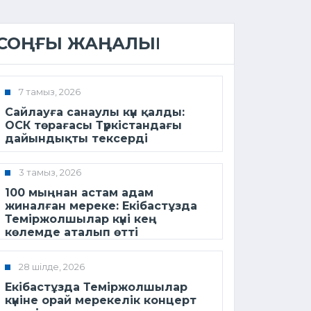
СОҢҒЫ ЖАҢАЛЫҚ
7 тамыз, 2026
Сайлауға санаулы күн қалды:
ОСК төрағасы Түркістандағы
дайындықты тексерді
3 тамыз, 2026
100 мыңнан астам адам
жиналған мереке: Екібастұзда
Теміржолшылар күні кең
көлемде аталып өтті
28 шілде, 2026
Екібастұзда Теміржолшылар
күніне орай мерекелік концерт