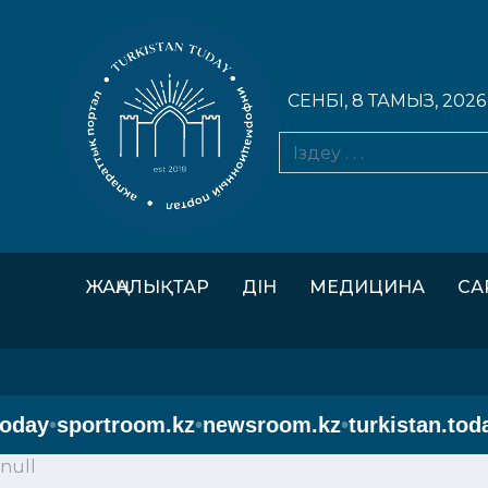
СЕНБІ, 8 ТАМЫЗ, 2026
ЖАҢАЛЫҚТАР
ДІН
МЕДИЦИНА
СА
day
•
sportroom.kz
•
newsroom.kz
•
turkistan.today
•
null