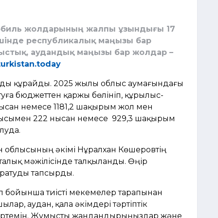
мобиль жолдарының жалпы ұзындығы 17
шінде республикалық маңызы бар
ыстық, аудандық маңызы бар жолдар –
turkistan.today
мды құрайды. 2025 жылы облыс аумағындағы
ға бюджеттен қаржы бөлініп, құрылыс-
сан немесе 1181,2 шақырым жол мен
ысымен 222 нысан немесе 929,3 шақырым
луда.
ан облысының әкімі Нұралхан Көшеровтің
алық мәжілісінде талқыланды. Өңір
ратуды тапсырды.
ұл бойынша тиісті мекемелер тарапынан
лар, аудан, қала әкімдері тәртіптік
кертемін. Жұмысты жандандырыңыздар және