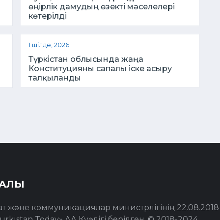
өңірлік дамудың өзекті мәселелері
көтерілді
1 шілде, 2026
Түркістан облысында жаңа
Конституцияны сапалы іске асыру
талқыланды
РАЛЫ
ат және коммуникациялар министрлігінің 22.08.201
urkistan Today» АА Куәлігі берілген. © 2018-2024