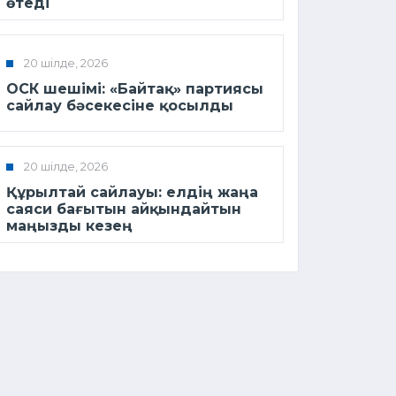
өтеді
20 шілде, 2026
ОСК шешімі: «Байтақ» партиясы
сайлау бәсекесіне қосылды
20 шілде, 2026
Құрылтай сайлауы: елдің жаңа
саяси бағытын айқындайтын
маңызды кезең