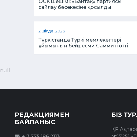
ОСК шешімі: «Байтақ» партиясы
сайлау бәсекесіне қосылды
2 шілде, 2026
Түркістанда Түркі мемлекеттері
ұйымының бейресми Саммиті өтті
null
РЕДАКЦИЯМЕН
БІЗ ТУ
БАЙЛАНЫС
ҚР Ақпар
+ 7 775 186 2113
№17251 «T