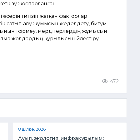
жеткізу жоспарланған.
 әсерін тигізіп жатқан факторлар
тік сатып алу жұмысын жеделдету, битум
ынын түсірмеу, мердігерлердің жұмысын
налма жолдардың құрылысын үйлестіру
472
8 шілде, 2026
Ауыл, экология, инфрақұрылым: