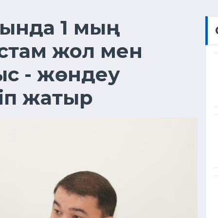
сында 1 мың
стам жол мен
с - жөндеу
іп жатыр