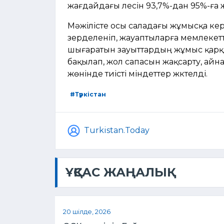
жағдайдағы үлесін 93,7%-дан 95%-ға 
Мәжілісте осы саладағы жұмысқа кері
зерделеніп, жауаптыларға мемлекет
шығаратын зауыттардың жұмыс қарқ
бақылап, жол сапасын жақсарту, ай
жөнінде тиісті міндеттер жүктелді.
#Түркістан
Turkistan.Today
ҰҚСАС ЖАҢАЛЫҚ
20 шілде, 2026