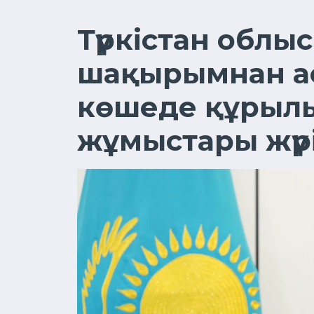
Түркістан облы
шақырымнан а
көшеде құрылы
жұмыстары жүр