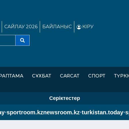
САЙЛАУ 2026
БАЙЛАНЫС
КІРУ
РАПТАМА
СҰХБАТ
САЯСАТ
СПОРТ
ТҮРК
Серіктестер
sportroom.kz
newsroom.kz
•
turkistan.today
•
spo