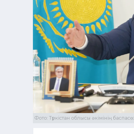
Фото: Түркістан облысы әкімінің баспасө