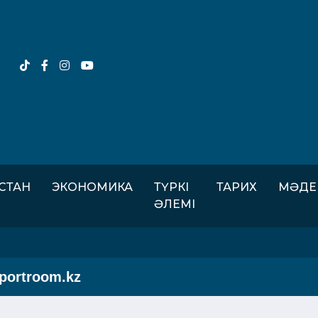
ІСТАН
ЭКОНОМИКА
ТҮРКІ
ТАРИХ
МӘДЕ
ӘЛЕМІ
rtroom.kz