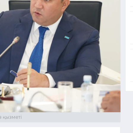
з қызметі