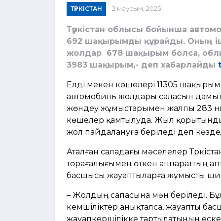
ТҮРКІСТАН
2 маусым, 2025
Түркістан облысы бойынша авто
692 шақырымды құрайды. Оның і
жолдар 678 шақырым болса, обл
3983 шақырым,- деп хабарлайды
Елді мекен көшелері 11305 шақыры
автомобиль жолдары саласын дамыту
жөндеу жұмыстарымен жалпы 283 ны
көшелер қамтылуда. Жыл қорытынд
жол пайдалануға беріледі деп көзде
Аталған саладағы мәселелер Түркіст
төрағалығымен өткен аппараттың апт
басшысы жауаптыларға жұмысты ши
– Жолдың сапасына мән беріледі. Б
кемшіліктер анықталса, жауапты басшы
жауапкершілікке тартылатынын ес