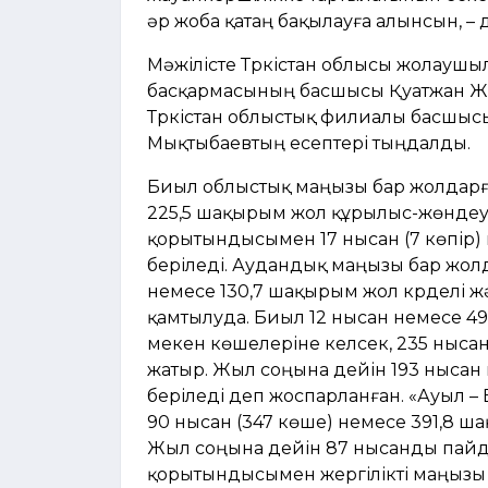
әр жоба қатаң бақылауға алынсын, –
Мәжілісте Түркістан облысы жолаушы
басқармасының басшысы Қуатжан Жұ
Түркістан облыстық филиалы басшыс
Мықтыбаевтың есептері тыңдалды.
Биыл облыстық маңызы бар жолдарға 
225,5 шақырым жол құрылыс-жөнде
қорытындысымен 17 нысан (7 көпір)
беріледі. Аудандық маңызы бар жолда
немесе 130,7 шақырым жол күрделі
қамтылуда. Биыл 12 нысан немесе 49
мекен көшелеріне келсек, 235 ныса
жатыр. Жыл соңына дейін 193 нысан
беріледі деп жоспарланған. «Ауыл –
90 нысан (347 көше) немесе 391,8
Жыл соңына дейін 87 нысанды пайд
қорытындысымен жергілікті маңызы