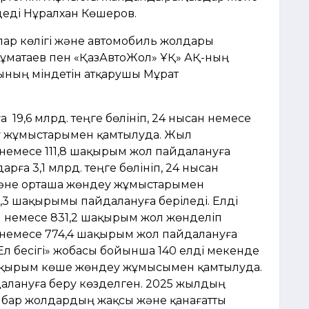
 деді Нұралхан Көшеров.
лар көлігі және автомобиль жолдары
матаев пен «ҚазАвтоЖол» ҰҚ» АҚ-ның
ының міндетін атқарушы Мұрат
19,6 млрд. теңге бөлініп, 24 нысан немесе
у жұмыстарымен қамтылуда. Жыл
 немесе 111,8 шақырым жол пайдалануға
рға 3,1 млрд. теңге бөлініп, 24 нысан
 және орташа жөндеу жұмыстарымен
,3 шақырымы пайдалануға беріледі. Елді
н немесе 831,2 шақырым жол жөнделіп
 немесе 774,4 шақырым жол пайдалануға
 Ел бесігі» жобасы бойынша 140 елді мекенде
 шақырым көше жөндеу жұмысымен қамтылуда.
алануға беру көзделген. 2025 жылдың
 бар жолдардың жақсы және қанағатты