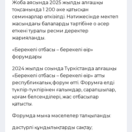
Жоба аясында 2025 жылдың алғашқы
тоқсанында 1 200 әке қатысқан
семинарлар өткізілді. Нәтижесінде мектеп
жасындағы балалардың тәртібіне оң әсер
еткені туралы ресми деректер
жарияланды.
«Берекелі отбасы – берекелі өңір»
форумдары
2024 жылдың соңында Түркістанда алғашқы
«Берекелі отбасы – берекелі өңір» атты
республикалық форум өтті. Форумға елдің
түкпір-түкпірінен ғалымдар, сарапшылар,
қоғам белсенділері, жас отбасылар
қатысты.
Форумда мына мәселелер талқыланды:
дәстүрлі құндылықтарды сақтау;