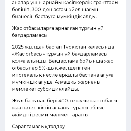
аналар үшін арнайы кәсіпкерлік гранттары
бөлініп, 300-ден астам әйел шағын
бизнесін бастауға мүмкіндік алды.
Жас отбасыларға арналған тұрғын үй
бағдарламасы
2025 жылдан бастап Түркістан қаласында
«Жас отбасы» тұрғын үй бағдарламасы
қолға алынды. Бағдарлама бойынша жас
отбасылар 5%-дық жеңілдетілген
ипотекалық несие арқылы баспана алуға
мүмкіндік алуда. Алғашқы жарнаны
мемлекет субсидиялайды.
Жыл басынан бері 400-ге жуық жас отбасы
жаңа пәтер кілтін алғаны туралы облыс
әкімдігі ресми мәлімет таратты.
Сараптамалық талдау