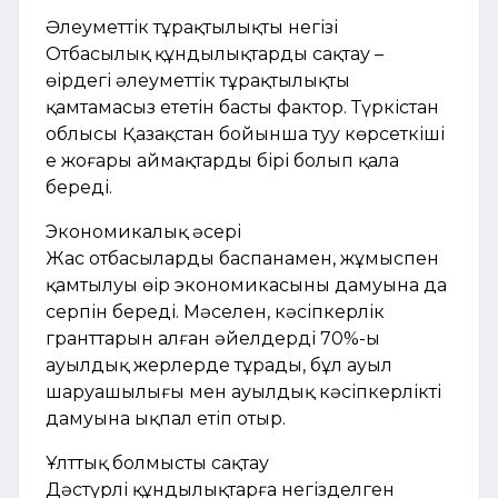
Әлеуметтік тұрақтылықтың негізі
Отбасылық құндылықтарды сақтау –
өңірдегі әлеуметтік тұрақтылықты
қамтамасыз ететін басты фактор. Түркістан
облысы Қазақстан бойынша туу көрсеткіші
ең жоғары аймақтардың бірі болып қала
береді.
Экономикалық әсері
Жас отбасылардың баспанамен, жұмыспен
қамтылуы өңір экономикасының дамуына да
серпін береді. Мәселен, кәсіпкерлік
гранттарын алған әйелдердің 70%-ы
ауылдық жерлерде тұрады, бұл ауыл
шаруашылығы мен ауылдық кәсіпкерліктің
дамуына ықпал етіп отыр.
Ұлттық болмысты сақтау
Дәстүрлі құндылықтарға негізделген