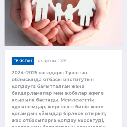
ТҮРКІСТАН
4 маусым, 2025
2024–2025 жылдары Түркістан
облысында отбасы институтын
қолдауға бағытталған жаңа
бағдарламалар мен жобалар жүзеге
асырыла бастады. Мемлекеттік
құрылымдар, жергілікті билік және
қоғамдық ұйымдар бірлесе отырып,
жас отбасыларға қолдау көрсетуді,