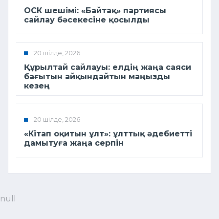
ОСК шешімі: «Байтақ» партиясы
сайлау бәсекесіне қосылды
20 шілде, 2026
Құрылтай сайлауы: елдің жаңа саяси
бағытын айқындайтын маңызды
кезең
20 шілде, 2026
«Кітап оқитын ұлт»: ұлттық әдебиетті
дамытуға жаңа серпін
null