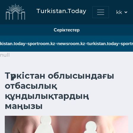
Turkistan.Today
Серіктестер
•
•
•
•
istan.today
sportroom.kz
newsroom.kz
turkistan.today
sportr
null
Түркістан облысындағы
отбасылық
құндылықтардың
маңызы