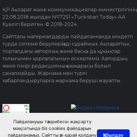
ҚР Ақпарат және коммуникациялар министрлігінің
22.08.2018 жылдан №17251 «Turkistan Today» АА
Куәлігі берілген. © 2018-2024
Сайттағы материалдарды пайдаланғанда міндетті
түрде сілтеме берулеріңізді сұраймыз. Ақпараттық
порталдағы авторлық және басқа да құқықтар
толығымен қорғалатынын ескертеміз. Автордың
жеке пікірі редакцияның көзқарасы болып
саналмайды. Жарнама мен түрлі
хабарландыруларға жарнама беруші жауапты.
Пайдаланушы тәжірибесін жақсарту
мақсатында біз cookies файлдарын
пайдаланамыз. Сайтты әрі қарай қолдану
Қабылдау