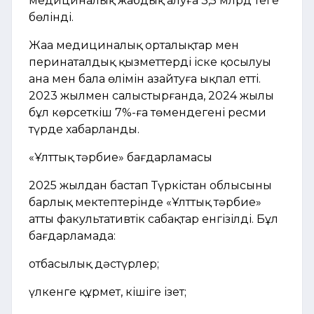
медициналық жабдық алуға 3,5 млрд теңге
бөлінді.
Жаңа медициналық орталықтар мен
перинаталдық қызметтердің іске қосылуы
ана мен бала өлімін азайтуға ықпал етті.
2023 жылмен салыстырғанда, 2024 жылы
бұл көрсеткіш 7%-ға төмендегені ресми
түрде хабарланды.
«Ұлттық тәрбие» бағдарламасы
2025 жылдан бастап Түркістан облысының
барлық мектептерінде «Ұлттық тәрбие»
атты факультативтік сабақтар енгізілді. Бұл
бағдарламада:
отбасылық дәстүрлер;
үлкенге құрмет, кішіге ізет;