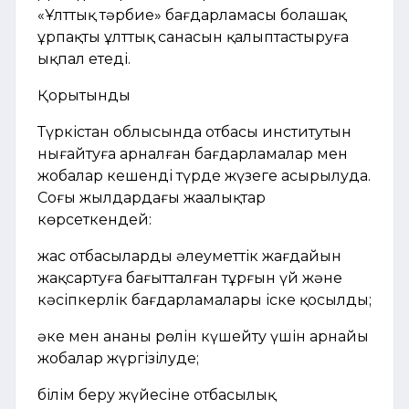
«Ұлттық тәрбие» бағдарламасы болашақ
ұрпақтың ұлттық санасын қалыптастыруға
ықпал етеді.
Қорытынды
Түркістан облысында отбасы институтын
нығайтуға арналған бағдарламалар мен
жобалар кешенді түрде жүзеге асырылуда.
Соңғы жылдардағы жаңалықтар
көрсеткендей:
жас отбасылардың әлеуметтік жағдайын
жақсартуға бағытталған тұрғын үй және
кәсіпкерлік бағдарламалары іске қосылды;
әке мен ананың рөлін күшейту үшін арнайы
жобалар жүргізілуде;
білім беру жүйесіне отбасылық