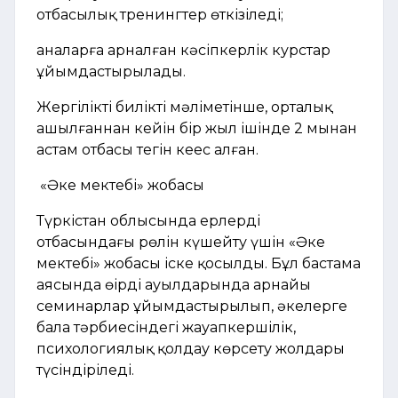
отбасылық тренингтер өткізіледі;
аналарға арналған кәсіпкерлік курстар
ұйымдастырылады.
Жергілікті биліктің мәліметінше, орталық
ашылғаннан кейін бір жыл ішінде 2 мыңнан
астам отбасы тегін кеңес алған.
«Әке мектебі» жобасы
Түркістан облысында ерлердің
отбасындағы рөлін күшейту үшін «Әке
мектебі» жобасы іске қосылды. Бұл бастама
аясында өңірдің ауылдарында арнайы
семинарлар ұйымдастырылып, әкелерге
бала тәрбиесіндегі жауапкершілік,
психологиялық қолдау көрсету жолдары
түсіндіріледі.