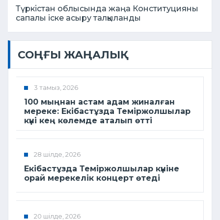
Түркістан облысында жаңа Конституцияны
сапалы іске асыру талқыланды
СОҢҒЫ ЖАҢАЛЫҚ
3 тамыз, 2026
100 мыңнан астам адам жиналған
мереке: Екібастұзда Теміржолшылар
күні кең көлемде аталып өтті
28 шілде, 2026
Екібастұзда Теміржолшылар күніне
орай мерекелік концерт өтеді
20 шілде, 2026