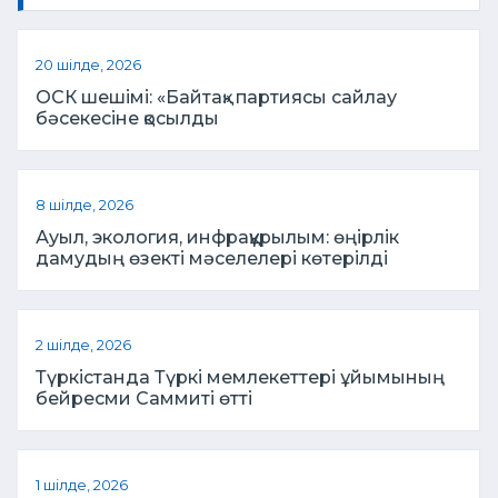
20 шілде, 2026
ОСК шешімі: «Байтақ» партиясы сайлау
бәсекесіне қосылды
8 шілде, 2026
Ауыл, экология, инфрақұрылым: өңірлік
дамудың өзекті мәселелері көтерілді
2 шілде, 2026
Түркістанда Түркі мемлекеттері ұйымының
бейресми Саммиті өтті
1 шілде, 2026