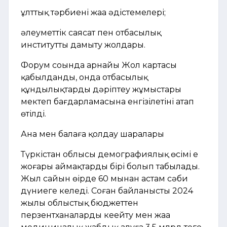
ұлттық тәрбиенің жаңа әдістемелері;
әлеуметтік саясат пен отбасылық
институтты дамыту жолдары.
Форум соңында арнайы Жол картасы
қабылданды, онда отбасылық
құндылықтарды дәріптеу жұмыстары
мектеп бағдарламасына енгізілетіні атап
өтілді.
Ана мен балаға қолдау шаралары
Түркістан облысы демографиялық өсімі ең
жоғары аймақтардың бірі болып табылады.
Жыл сайын өңірде 60 мыңнан астам сәби
дүниеге келеді. Соған байланысты 2024
жылы облыстық бюджеттен
перзентханаларды кеңейту мен жаңа