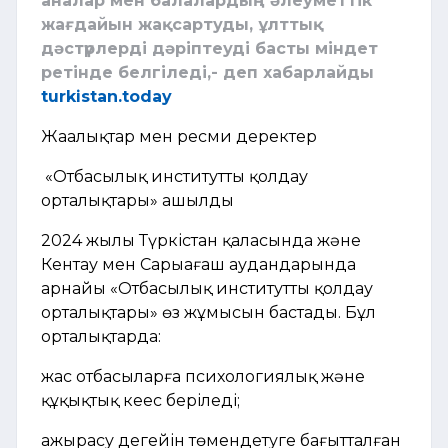
аналар мен балалардың әлеуметтік
жағдайын жақсартуды, ұлттық
дәстүрлерді дәріптеуді басты міндет
ретінде белгіледі,- деп хабарлайды
turkistan.today
Жаңалықтар мен ресми деректер
«Отбасылық институтты қолдау
орталықтары» ашылды
2024 жылы Түркістан қаласында және
Кентау мен Сарыағаш аудандарында
арнайы «Отбасылық институтты қолдау
орталықтары» өз жұмысын бастады. Бұл
орталықтарда:
жас отбасыларға психологиялық және
құқықтық кеңес беріледі;
ажырасу деңгейін төмендетуге бағытталған