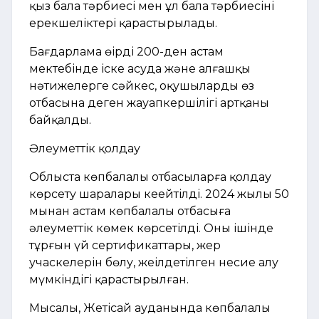
қыз бала тәрбиесі мен ұл бала тәрбиесінің
ерекшеліктері қарастырылады.
Бағдарлама өңірдің 200-ден астам
мектебінде іске асуда және алғашқы
нәтижелерге сәйкес, оқушылардың өз
отбасына деген жауапкершілігі артқаны
байқалды.
Әлеуметтік қолдау
Облыста көпбалалы отбасыларға қолдау
көрсету шаралары кеңейтілді. 2024 жылы 50
мыңнан астам көпбалалы отбасыға
әлеуметтік көмек көрсетілді. Оның ішінде
тұрғын үй сертификаттары, жер
учаскелерін бөлу, жеңілдетілген несие алу
мүмкіндігі қарастырылған.
Мысалы, Жетісай ауданында көпбалалы