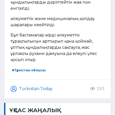
құндылықтарды дәріптейтін жаңа пән
енгізілді;
әлеуметтік және медициналық қолдау
шаралары кеңейтілді.
Бұл бастамалар өңірдің әлеуметтік
тұрақтылығын арттырып қана қоймай,
ұлттық құндылықтарды сақтауға, жас
ұрпақтың рухани дамуына да елеулі үлес
қосып отыр.
#Түркістан облысы
Turkistan.Today
293
ҰҚСАС ЖАҢАЛЫҚ