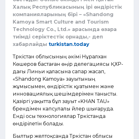
Халық Республикасының ірі өндірістік
компанияларының бірі – «Shandong
Kamoya Smart Culture and Tourism
Technology Co., Ltd.» арасында өзара
тиімді серіктестік орнады,- деп
хабарлайды
turkistan.today
Түркістан облысының әкімі Нұралхан
Көшеров бастаған өңір делегациясы ҚХР-
дағы Линьи қаласына сапар жасап,
«Shandong Kamoya» зауытының
жұмысымен, өндірістік қуатымен және
инновациялық шешімдерімен танысты.
Қазіргі уақытта бұл зауыт «KHAN TAU»
брендімен капсулалы үйлер шығаруда.
Енді осы технологиялар Түркістанда
өндірілетін болады.
Былтыр желтоқсанда Түркістан облысы