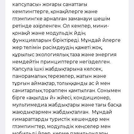
капсуласы» жоғары санаттағы
кемпингтерге, қонақүйлерге және
глэмпингке арналған заманауи шешім
ретінде әзірленген. Ол кемпер, мини-
қонақүй және модульдік үйдің
функцияларын біріктіреді. Мұндай үйлерге
жер телімін рәсімдеудің қажеті жоқ,
құрылыс экологиялық таза және энергия
үнемдейтін принциптерге негізделген.
Капсула ішкі жабдықтарына келсек,
панорамалық терезелер, жатын және
тұрғын аймақтар, толыққанды ас үй мен
санитарлық тораппен қамтылған. Сонымен
бірге «ақылды үй» жүйесі, кондиционер,
мультимедиа жабдықтары және тағы басқа
жаюдықтармен жабдықталған. Мұндай
ғимараттарды туристік кешендер мен
глэмпингтер, модульдік кеңселер мен
мобильді үйлер, көрме павильондары,