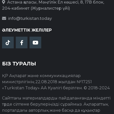
Астана қаласы, Мәңгілік Ел көшесі, 8, 17В блок,
204-кабинет (Журналистер үйі)
info@turkistan.today
ӘЛЕУМЕТТІК ЖЕЛІЛЕР
БІЗ ТУРАЛЫ
ҚР Ақпарат және коммуникациялар
министрлігінің 22.08.2018 жылдан №17251
«Turkistan Today» АА Куәлігі берілген. © 2018-2024
Сайттағы материалдарды пайдаланғанда міндетті
түрде сілтеме берулеріңізді сұраймыз. Ақпараттық
порталдағы авторлық және басқа да құқықтар