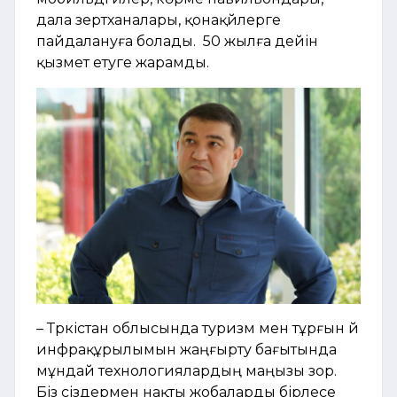
дала зертханалары, қонақүйлерге
пайдалануға болады. 50 жылға дейін
қызмет етуге жарамды.
– Түркістан облысында туризм мен тұрғын үй
инфрақұрылымын жаңғырту бағытында
мұндай технологиялардың маңызы зор.
Біз сіздермен нақты жобаларды бірлесе