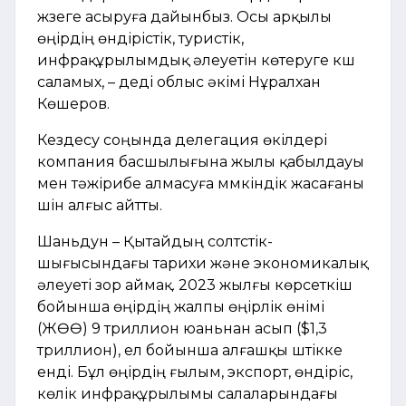
жүзеге асыруға дайынбыз. Осы арқылы
өңірдің өндірістік, туристік,
инфрақұрылымдық әлеуетін көтеруге күш
саламых, – деді облыс әкімі Нұралхан
Көшеров.
Кездесу соңында делегация өкілдері
компания басшылығына жылы қабылдауы
мен тәжірибе алмасуға мүмкіндік жасағаны
үшін алғыс айтты.
Шаньдун – Қытайдың солтүстік-
шығысындағы тарихи және экономикалық
әлеуеті зор аймақ. 2023 жылғы көрсеткіш
бойынша өңірдің жалпы өңірлік өнімі
(ЖӨӨ) 9 триллион юаньнан асып ($1,3
триллион), ел бойынша алғашқы үштікке
енді. Бұл өңірдің ғылым, экспорт, өндіріс,
көлік инфрақұрылымы салаларындағы