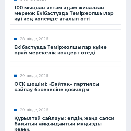
100 мыңнан астам адам жиналған
мереке: Екібастұзда Теміржолшылар
күні кең көлемде аталып өтті
28 шілде, 2026
Екібастұзда Теміржолшылар күніне
орай мерекелік концерт өтеді
20 шілде, 2026
ОСК шешімі: «Байтақ» партиясы
сайлау бәсекесіне қосылды
20 шілде, 2026
Құрылтай сайлауы: елдің жаңа саяси
бағытын айқындайтын маңызды
кезең