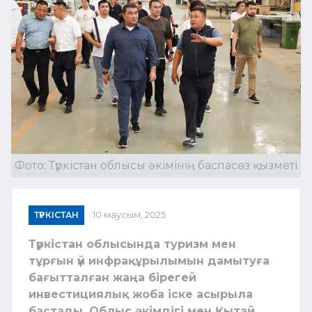
Фото: Түркістан облысы әкімінің баспасөз қызметі
ТҮРКІСТАН
10 маусым, 2025
Түркістан облысында туризм мен
тұрғын үй инфрақұрылымын дамытуға
бағытталған жаңа бірегей
инвестициялық жоба іске асырыла
бастады. Облыс әкімдігі мен Қытай