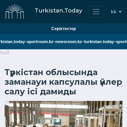
Turkistan.Today
Серіктестер
•
•
•
•
kistan.today
sportroom.kz
newsroom.kz
turkistan.today
sportr
null
Түркістан облысында
заманауи капсулалы үйлер
салу ісі дамиды