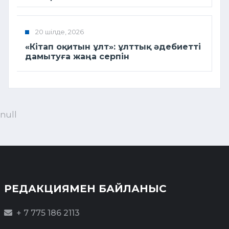
20 шілде, 2026
«Кітап оқитын ұлт»: ұлттық әдебиетті
дамытуға жаңа серпін
null
РЕДАКЦИЯМЕН БАЙЛАНЫС
+ 7 775 186 2113