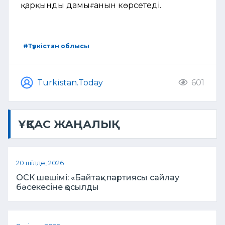
қарқынды дамығанын көрсетеді.
#Түркістан облысы
Turkistan.Today
601
ҰҚСАС ЖАҢАЛЫҚ
20 шілде, 2026
ОСК шешімі: «Байтақ» партиясы сайлау
бәсекесіне қосылды