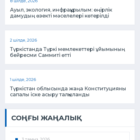
8 шілде, 2026
Ауыл, экология, инфрақұрылым: өңірлік
дамудың өзекті мәселелері көтерілді
2 шілде, 2026
Түркістанда Түркі мемлекеттері ұйымының
бейресми Саммиті өтті
1 шілде, 2026
Түркістан облысында жаңа Конституцияны
сапалы іске асыру талқыланды
СОҢҒЫ ЖАҢАЛЫҚ
3 тамыз, 2026