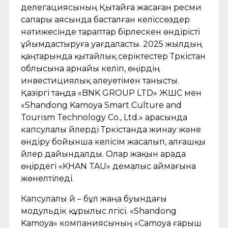
делегациясының Қытайға жасаған ресми
сапары аясында басталған келіссөздер
нәтижесінде тараптар бірлескен өндірісті
ұйымдастыруға уағдаласты. 2025 жылдың
қаңтарында қытайлық серіктестер Түркістан
облысына арнайы келіп, өңірдің
инвестициялық әлеуетімен танысты.
Қазіргі таңда «BNK GROUP LTD» ЖШС мен
«Shandong Kamoya Smart Culture and
Tourism Technology Co., Ltd.» арасында
капсулалы үйлерді Түркістанда жинау және
өндіру бойынша келісім жасалып, алғашқы
үйлер дайындалды. Олар жақын арада
өңірдегі «KHAN TAU» демалыс аймағына
жөнелтіледі.
Капсулалы үй – бұл жаңа буындағы
модульдік құрылыс үлгісі. «Shandong
Kamoya» компаниясының «Camoya ғарыш