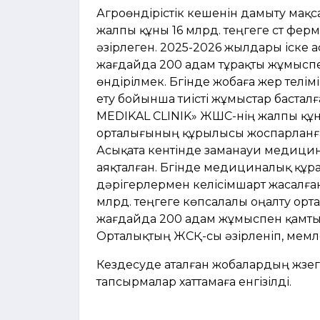
Агроөндірістік кешенін дамыту ма
жалпы құны 16 млрд. теңгеге сүт фер
әзірлеген. 2025-2026 жылдары іске 
жағдайда 200 адам тұрақты жұмыспен
өндірілмек. Бүгінде жобаға жер тел
ету бойынша тиісті жұмыстар бастал
MEDIKAL CLINIK» ЖШС-нің жалпы құ
орталығының құрылысы жоспарланған
Асықата кентінде заманауи медици
аяқталған. Бүгінде медициналық құр
дәрігерлермен келісімшарт жасалған
млрд. теңгеге көпсалалы оңалту орт
жағдайда 200 адам жұмыспен қамтылы
Орталықтың ЖСҚ-сы әзірленіп, мемле
Кездесуде аталған жобалардың жүзег
тапсырмалар хаттамаға енгізілді.