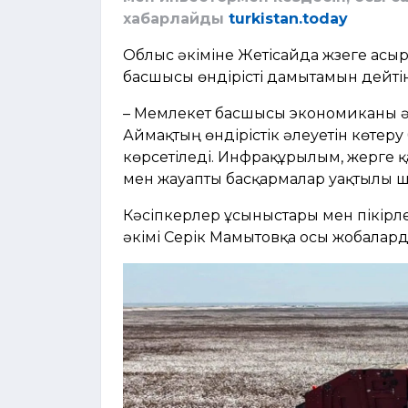
хабарлайды
turkistan.today
Облыс әкіміне Жетісайда жүзеге ас
басшысы өндірісті дамытамын дейтін 
– Мемлекет басшысы экономиканы ә
Аймақтың өндірістік әлеуетін көтер
көрсетіледі. Инфрақұрылым, жерге қа
мен жауапты басқармалар уақтылы ше
Кәсіпкерлер ұсыныстары мен пікірл
әкімі Серік Мамытовқа осы жобалард