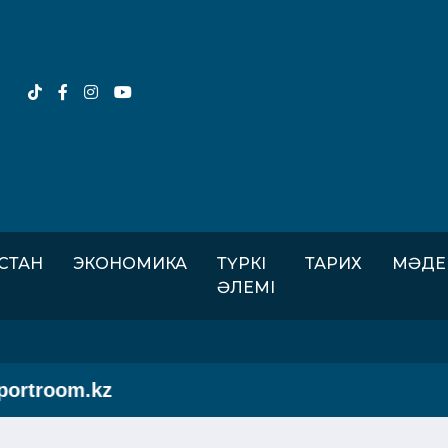
ІСТАН
ЭКОНОМИКА
ТҮРКІ
ТАРИХ
МӘДЕ
ӘЛЕМІ
room.kz