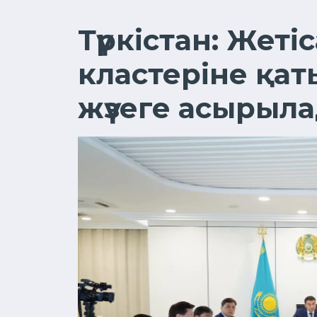
Түркістан: Жеті
кластеріне қа
жүзеге асырыл