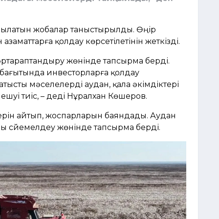
ырылатын жобалар таныстырылды. Өңір
азаматтарға қолдау көрсетілетінін жеткізді.
ртараптандыру жөнінде тапсырма берді.
у бағытында инвесторларға қолдау
тысты мәселелерді аудан, қала әкімдіктері
шуі тиіс, – деді Нұралхан Көшеров.
ерін айтып, жоспарларын баяндады. Аудан
ы сүйемелдеу жөнінде тапсырма берді.