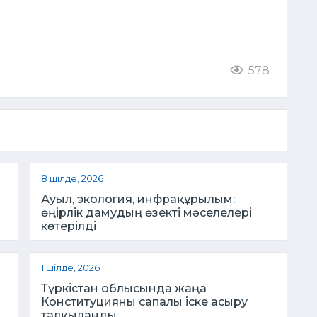
578
8 шілде, 2026
Ауыл, экология, инфрақұрылым:
өңірлік дамудың өзекті мәселелері
көтерілді
1 шілде, 2026
Түркістан облысында жаңа
Конституцияны сапалы іске асыру
талқыланды