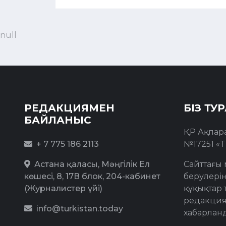
null
РЕДАКЦИЯМЕН
БІЗ ТУ
БАЙЛАНЫС
ҚР Ақпар
+ 7 775 186 2113
№17251 «T
Астана қаласы, Мәңгілік Ел
Сайттағы 
көшесі, 8, 17В блок, 204-кабинет
берулерің
(Журналистер үйі)
құқықтар 
редакция
info@turkistan.today
хабарлан