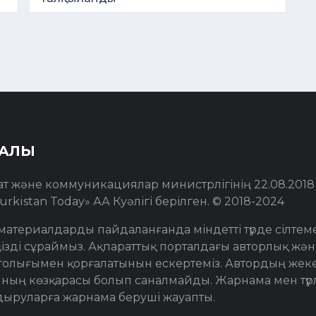
РАЛЫ
ат және коммуникациялар министрлігінің 22.08.201
urkistan Today» АА Куәлігі берілген. © 2018-2024
материалдарды пайдаланғанда міндетті түрде сілтем
ізді сұраймыз. Ақпараттық порталдағы авторлық жән
толығымен қорғалатынын ескертеміз. Автордың жеке 
ның көзқарасы болып саналмайды. Жарнама мен түр
дыруларға жарнама беруші жауапты.