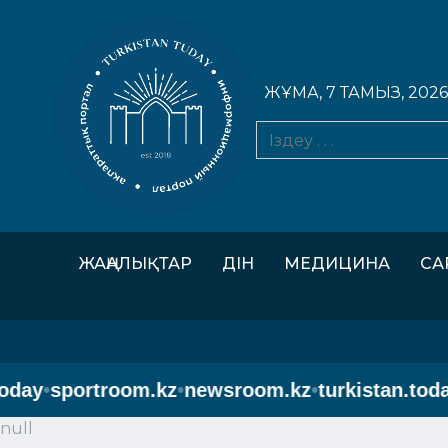
ЖҰМА, 7 ТАМЫЗ, 2026
ЖАҢАЛЫҚТАР
ДІН
МЕДИЦИНА
СА
y
•
sportroom.kz
•
newsroom.kz
•
turkistan.today
•
s
null