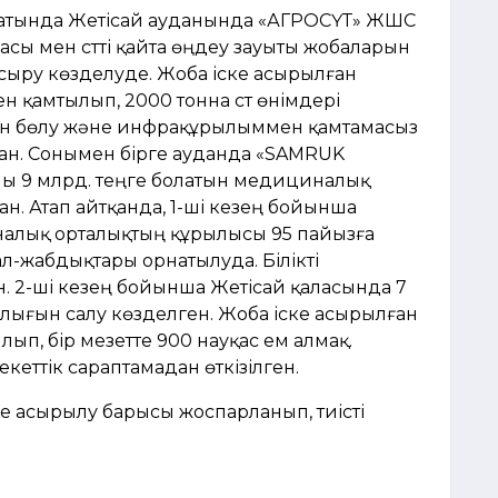
қсатында Жетісай ауданында «АГРОСҮТ» ЖШС
масы мен сүтті қайта өңдеу зауыты жобаларын
асыру көзделуде. Жоба іске асырылған
 қамтылып, 2000 тонна сүт өнімдері
імін бөлу және инфрақұрылыммен қамтамасыз
ған. Сонымен бірге ауданда «SAMRUK
ны 9 млрд. теңге болатын медициналық
. Атап айтқанда, 1-ші кезең бойынша
налық орталықтың құрылысы 95 пайызға
ал-жабдықтары орнатылуда. Білікті
. 2-ші кезең бойынша Жетісай қаласында 7
алығын салу көзделген. Жоба іске асырылған
п, бір мезетте 900 науқас ем алмақ.
кеттік сараптамадан өткізілген.
е асырылу барысы жоспарланып, тиісті