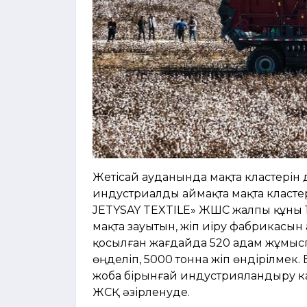
Жетісай ауданында мақта кластерін 
индустриалды аймақта мақта класте
JETYSAY TEXTILE» ЖШС жалпы құны 1
мақта зауытын, жіп иіру фабрикасын
қосылған жағдайда 520 адам жұмысп
өңделіп, 5000 тонна жіп өндірілмек. 
жоба бірынғай индустрияландыру кар
ЖСҚ әзірленуде.