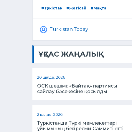
#Түркістан
#Жетісай
#Мақта
Turkistan.Today
ҰҚСАС ЖАҢАЛЫҚ
20 шілде, 2026
ОСК шешімі: «Байтақ» партиясы
сайлау бәсекесіне қосылды
2 шілде, 2026
Түркістанда Түркі мемлекеттері
ұйымының бейресми Саммиті өтті