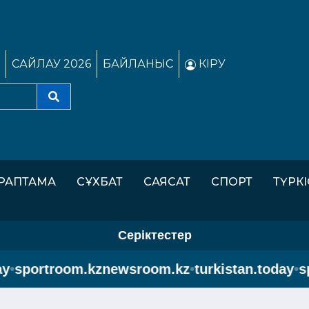
САЙЛАУ 2026
БАЙЛАНЫС
КІРУ
РАПТАМА
СҰХБАТ
САЯСАТ
СПОРТ
ТҮРК
Серіктестер
portroom.kz
newsroom.kz
•
turkistan.today
•
sport