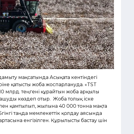
дамыту мақсатында Асықата кентіндегі
ріне қатысты жоба жоспарлануда. «TST
0 млрд. теңгені құрайтын жоба арқылы
 ашуды көздеп отыр. Жоба толық іске
ен қамтылып, жылына 40 000 тонна мақта
Бүгінгі таңда мемлекеттік қолдау аясында
тасына енгізілген. Құрылысты бастау үшін