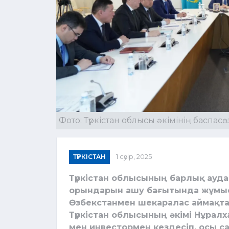
Фото: Түркістан облысы әкімінің баспасө
ТҮРКІСТАН
1 сәуір, 2025
Түркістан облысының барлық ауда
орындарын ашу бағытында жұмыст
Өзбекстанмен шекаралас аймақтарғ
Түркістан облысының әкімі Нұралх
мен инвестормен кездесіп, осы 