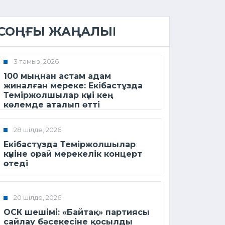
СОҢҒЫ ЖАҢАЛЫҚ
3 тамыз, 2026
100 мыңнан астам адам
жиналған мереке: Екібастұзда
Теміржолшылар күні кең
көлемде аталып өтті
28 шілде, 2026
Екібастұзда Теміржолшылар
күніне орай мерекелік концерт
өтеді
20 шілде, 2026
ОСК шешімі: «Байтақ» партиясы
сайлау бәсекесіне қосылды