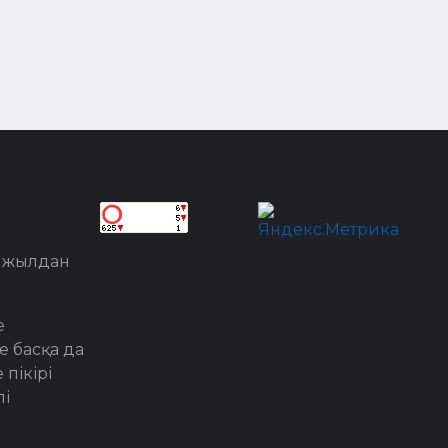
8 жылдан
е
е басқа да
пікірі
лі