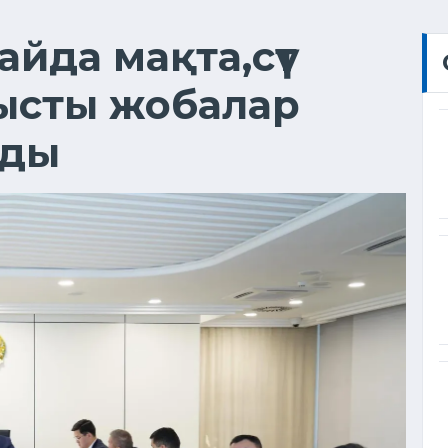
сайда мақта,сүт
тысты жобалар
ады