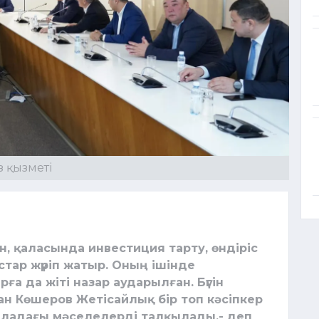
з қызметі
н, қаласында инвестиция тарту, өндіріс
ар жүріп жатыр. Оның ішінде
а да жіті назар аударылған. Бүгін
ан Көшеров Жетісайлық бір топ кәсіпкер
саладағы мәселелерді талқылады,- деп