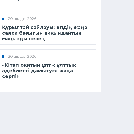
20 шілде, 2026
Құрылтай сайлауы: елдің жаңа
саяси бағытын айқындайтын
маңызды кезең
20 шілде, 2026
«Кітап оқитын ұлт»: ұлттық
әдебиетті дамытуға жаңа
серпін