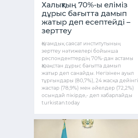
Халықтың 70%-ы еліміз
дұрыс бағытта дамып
жатыр деп есептейді –
зерттеу
Қоғамдық саясат институтының
зерттеу нәтижелері бойынша
респонденттердің 70%-дан астамы
Қазақстан дұрыс бағытта дамып
жатыр деп санайды. Негізінен ауыл
тұрғындары (80,7%), 24 жасқа дейінгі
жастар (78,9%) мен әйелдер (72,2%)
осындай пікірде,- деп хабарлайды
turkistan.today