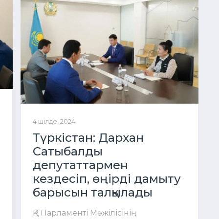
4 шілде, 2024
Түркістан: Дархан
Сатыбалды
депутаттармен
кездесіп, өңірді дамыту
н
барысын талқылады
ҚР Парламенті Мәжілісінің