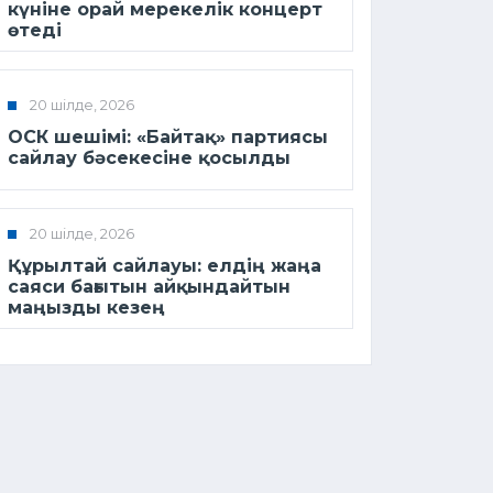
күніне орай мерекелік концерт
өтеді
20 шілде, 2026
ОСК шешімі: «Байтақ» партиясы
сайлау бәсекесіне қосылды
20 шілде, 2026
Құрылтай сайлауы: елдің жаңа
саяси бағытын айқындайтын
маңызды кезең