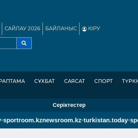
САЙЛАУ 2026
БАЙЛАНЫС
КІРУ
РАПТАМА
СҰХБАТ
САЯСАТ
СПОРТ
ТҮРК
Серіктестер
portroom.kz
newsroom.kz
•
turkistan.today
•
spor