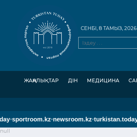
СЕНБІ, 8 ТАМЫЗ, 2026
ЖАҢАЛЫҚТАР
ДІН
МЕДИЦИНА
СА
y
•
sportroom.kz
•
newsroom.kz
•
turkistan.today
•
s
null