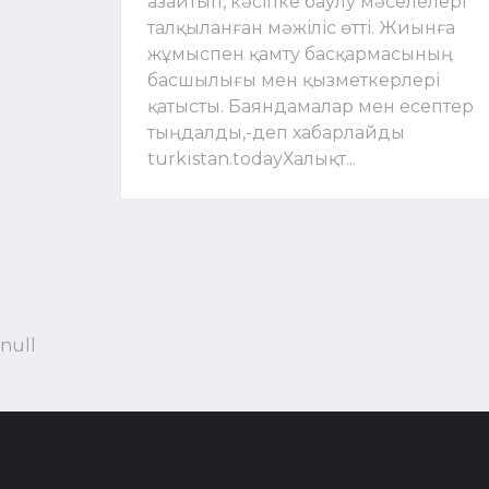
азайтып, кәсіпке баулу мәселелері
талқыланған мәжіліс өтті. Жиынға
жұмыспен қамту басқармасының
басшылығы мен қызметкерлері
қатысты. Баяндамалар мен есептер
тыңдалды,-деп хабарлайды
turkistan.todayХалықт...
null