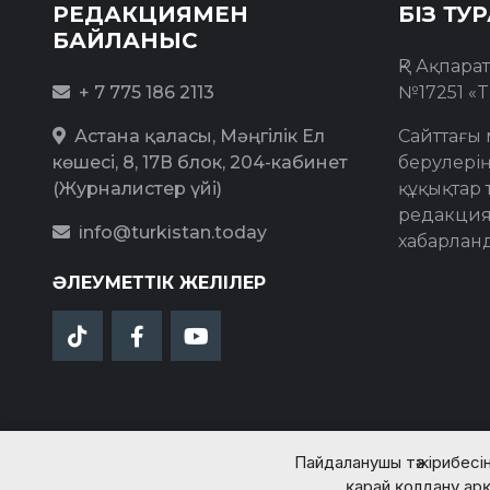
РЕДАКЦИЯМЕН
БІЗ ТУ
БАЙЛАНЫС
ҚР Ақпара
+ 7 775 186 2113
№17251 «T
Астана қаласы, Мәңгілік Ел
Сайттағы 
көшесі, 8, 17В блок, 204-кабинет
берулерің
(Журналистер үйі)
құқықтар 
редакция
info@turkistan.today
хабарлан
ӘЛЕУМЕТТІК ЖЕЛІЛЕР
Пайдаланушы тәжірибесін
қарай қолдану арқ