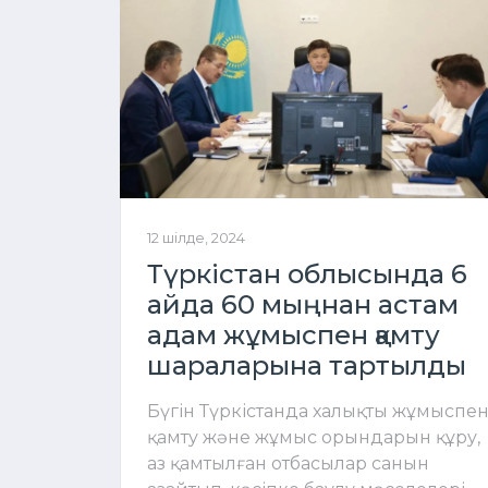
12 шілде, 2024
Түркістан облысында 6
айда 60 мыңнан астам
адам жұмыспен қамту
шараларына тартылды
Бүгін Түркістанда халықты жұмыспе
қамту және жұмыс орындарын құру,
аз қамтылған отбасылар санын