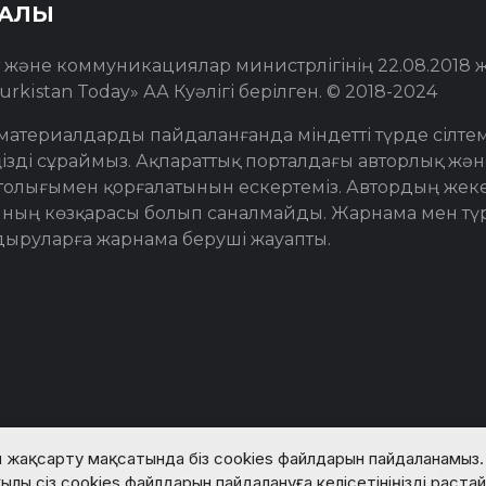
РАЛЫ
т және коммуникациялар министрлігінің 22.08.2018
urkistan Today» АА Куәлігі берілген. © 2018-2024
материалдарды пайдаланғанда міндетті түрде сілте
ізді сұраймыз. Ақпараттық порталдағы авторлық жән
толығымен қорғалатынын ескертеміз. Автордың жеке 
ның көзқарасы болып саналмайды. Жарнама мен түр
дыруларға жарнама беруші жауапты.
 жақсарту мақсатында біз cookies файлдарын пайдаланамыз. 
© Turkistan Today. Барлық құқық қорғалған.
ылы сіз cookies файлдарын пайдалануға келісетініңізді раста