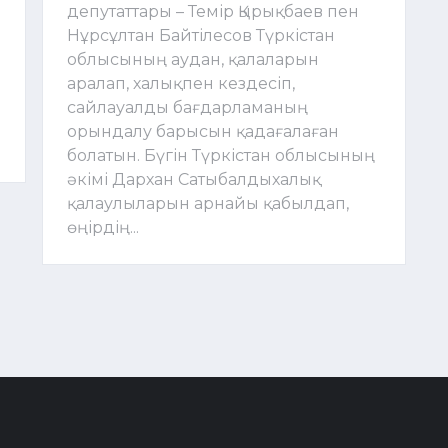
депутаттары – Темір Қырықбаев пен
Нұрсұлтан Байтілесов Түркістан
облысының аудан, қалаларын
аралап, халықпен кездесіп,
сайлауалды бағдарламаның
орындалу барысын қадағалаған
болатын. Бүгін Түркістан облысының
әкімі Дархан Сатыбалдыхалық
қалаулыларын арнайы қабылдап,
өңірдің...