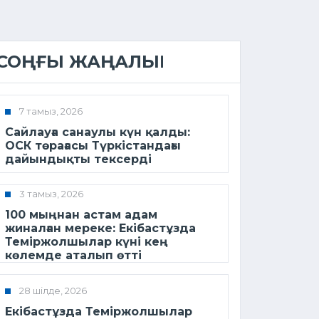
СОҢҒЫ ЖАҢАЛЫҚ
7 тамыз, 2026
Сайлауға санаулы күн қалды:
ОСК төрағасы Түркістандағы
дайындықты тексерді
3 тамыз, 2026
100 мыңнан астам адам
жиналған мереке: Екібастұзда
Теміржолшылар күні кең
көлемде аталып өтті
28 шілде, 2026
Екібастұзда Теміржолшылар