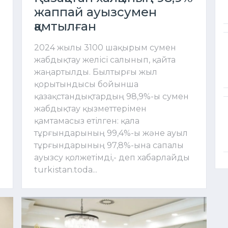
жаппай ауызсумен
қамтылған
2024 жылы 3100 шақырым сумен
жабдықтау желісі салынып, қайта
жаңартылды. Былтырғы жыл
қорытындысы бойынша
қазақстандықтардың 98,9%-ы сумен
жабдықтау қызметтерімен
қамтамасыз етілген: қала
тұрғындарының 99,4%-ы және ауыл
тұрғындарының 97,8%-ына сапалы
ауызсу қолжетімді,- деп хабарлайды
turkistan.toda...