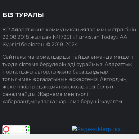
БІЗ ТУРАЛЫ
ҚР Ақпарат және коммуникациялар министрлігінің
22.08.2018 жылдан №17251 «Turkistan Today» АА
Куәлігі берілген. © 2018-2024
Сайттағы материалдарды пайдаланғанда міндетті
түрде сілтеме берулеріңізді сұраймыз. Ақпараттық
порталдағы авторлық және басқа да құқықтар
толығымен қорғалатынын ескертеміз. Автордың
жеке пікірі редакцияның көзқарасы болып
саналмайды. Жарнама мен түрлі
хабарландыруларға жарнама беруші жауапты.