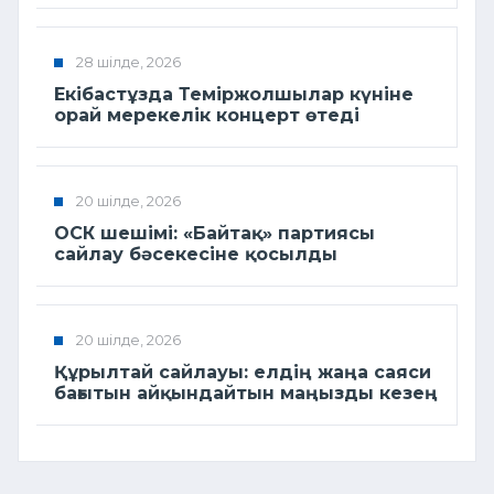
28 шілде, 2026
Екібастұзда Теміржолшылар күніне
орай мерекелік концерт өтеді
20 шілде, 2026
ОСК шешімі: «Байтақ» партиясы
сайлау бәсекесіне қосылды
20 шілде, 2026
Құрылтай сайлауы: елдің жаңа саяси
бағытын айқындайтын маңызды кезең