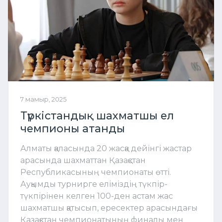
7 мамыр, 2025
Түркістандық шахматшы ел
чемпионы атанды
Алматы қаласында 20 жасқа дейінгі жастар
арасында шахматтан Қазақстан
Республикасының чемпионаты өтті.
Ауқымды турнирге еліміздің түкпір-
түкпірінен келген 100-ден астам жас
шахматшы қатысып, ересектер арасындағы
Қазақстан чемпионатының финалы мен