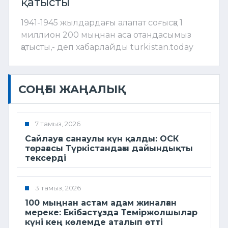
қатысты
1941-1945 жылдардағы алапат соғысқа 1
миллион 200 мыңнан аса отандасымыз
қатысты,- деп хабарлайды turkistan.today
СОҢҒЫ ЖАҢАЛЫҚ
7 тамыз, 2026
Сайлауға санаулы күн қалды: ОСК
төрағасы Түркістандағы дайындықты
тексерді
3 тамыз, 2026
100 мыңнан астам адам жиналған
мереке: Екібастұзда Теміржолшылар
күні кең көлемде аталып өтті