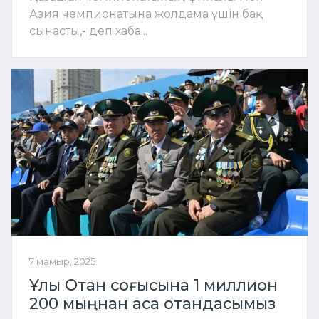
Азия чемпионатына жолдама үшін бақ
сынасты,- деп хаба...
7 мамыр, 2025
Ұлы Отан соғысына 1 миллион
200 мыңнан аса отандасымыз