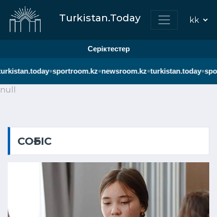
Turkistan.Today
Серіктестер
•
•
•
•
urkistan.today
sportroom.kz
newsroom.kz
turkistan.today
spo
null
СОҒЫС