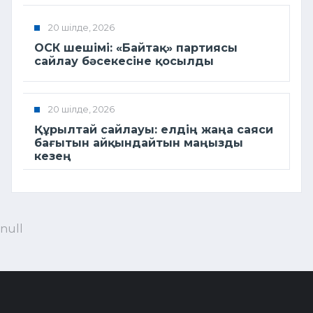
20 шілде, 2026
ОСК шешімі: «Байтақ» партиясы
сайлау бәсекесіне қосылды
20 шілде, 2026
Құрылтай сайлауы: елдің жаңа саяси
бағытын айқындайтын маңызды
кезең
null