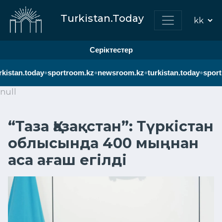
Turkistan.Today
Серіктестер
•
•
•
•
kistan.today
sportroom.kz
newsroom.kz
turkistan.today
sport
null
“Таза Қазақстан”: Түркістан
облысында 400 мыңнан
аса ағаш егілді