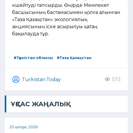
күшейтуді тапсырды. Өңірде Мемлекет
басшысының бастамасымен қолға алынған
«Таза Қазақстан» экологиялық
акциясының іске асырылуы қатаң
бақылауда тұр.
#Түркістан облысы
#Таза Қазақстан
Turkistan.Today
572
ҰҚСАС ЖАҢАЛЫҚ
20 шілде, 2026