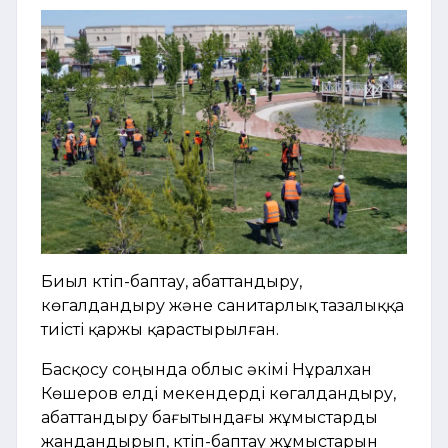
Биыл күтіп-баптау, абаттандыру,
көгалдандыру және санитарлық тазалыққа
тиісті қаржы қарастырылған.
Басқосу соңында облыс әкімі Нұралхан
Көшеров елді мекендерді көгалдандыру,
абаттандыру бағытындағы жұмыстарды
жандандырып, күтіп-баптау жұмыстарын