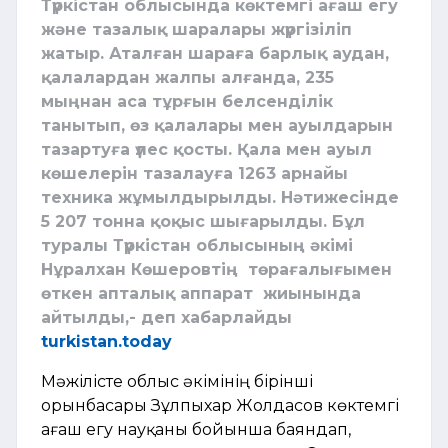
Түркістан облысында көктемгі ағаш егу
және тазалық шаралары жүргізіліп
жатыр. Аталған шараға барлық аудан,
қалалардан жалпы алғанда, 235
мыңнан аса тұрғын белсенділік
танытып, өз қалалары мен ауылдарын
тазартуға үлес қосты. Қала мен ауыл
көшелерін тазалауға 1263 арнайы
техника жұмылдырылды. Нәтижесінде
5 207 тонна қоқыс шығарылды. Бұл
туралы Түркістан облысының әкімі
Нұралхан Көшеровтің төрағалығымен
өткен апталық аппарат жиынында
айтылды,- деп хабарлайды
turkistan.today
Мәжілісте облыс әкімінің бірінші
орынбасары Зұлпыхар Жолдасов көктемгі
ағаш егу науқаны бойынша баяндап,