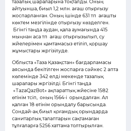
тазалық шараларына тоқталды. Оның
айтуынша, биыл 1,2 млн. ағаш отырғызу
жоспарланған. Оның ішінде 631 түп ағашты
көктем мезгілінде отырғызу көзделген.
Бүгінгі таңда аудан, қала аумағында 415
мыңнан аса түп ағаш отырғызылып, су
жүйелерімен қамтамасыз етіліп, қоршау
жұмыстары жүргізілуде.
Облыста «Таза Қазақстан» бағдарламасы
аясында бекітілген жоспарға сәйкес 2 апта
көлемінде 342 елді мекенде тазалық
шаралары жүргізілді. Бүгінгі таңда
«TazaQazBot» ақпараттық жүйесіне 1582
өтінім түсіп, оның 1564-і орындалған. Ал
қалған 18 өтінім орындалу барысында.
Сондай-ақ биыл қоғамдық орындарда
санитарлық талаптарын сақтамаған
тұлғаларға 5256 хаттама толтырылған.