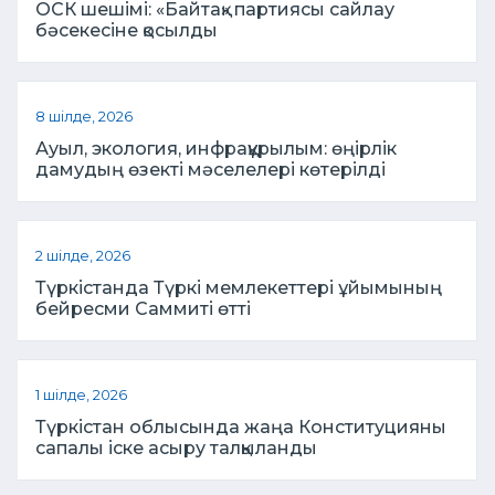
ОСК шешімі: «Байтақ» партиясы сайлау
бәсекесіне қосылды
8 шілде, 2026
Ауыл, экология, инфрақұрылым: өңірлік
дамудың өзекті мәселелері көтерілді
2 шілде, 2026
Түркістанда Түркі мемлекеттері ұйымының
бейресми Саммиті өтті
1 шілде, 2026
Түркістан облысында жаңа Конституцияны
сапалы іске асыру талқыланды