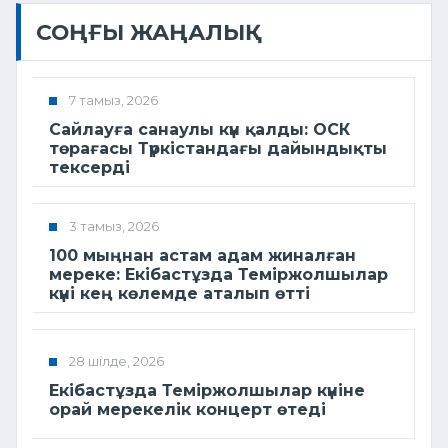
СОҢҒЫ ЖАҢАЛЫҚ
7 тамыз, 2026
Сайлауға санаулы күн қалды: ОСК
төрағасы Түркістандағы дайындықты
тексерді
3 тамыз, 2026
100 мыңнан астам адам жиналған
мереке: Екібастұзда Теміржолшылар
күні кең көлемде аталып өтті
28 шілде, 2026
Екібастұзда Теміржолшылар күніне
орай мерекелік концерт өтеді