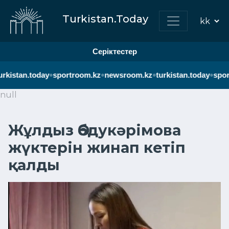
Turkistan.Today
Серіктестер
•
•
•
•
urkistan.today
sportroom.kz
newsroom.kz
turkistan.today
spor
null
Жұлдыз Әбдукәрімова
жүктерін жинап кетіп
қалды