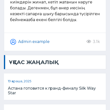
киімдерін жинап, кетіп жатқанын көруге
болады. Дегенмен, бұл өнер иесінің
кезекті сапарға шығу барысында түсірілген
бейнежазба екені белгілі болды.
Admin example
3.1k
ҰҚСАС ЖАҢАЛЫҚ
19 қараша, 2025
Астана готовится к гранд-финалу Silk Way
Star