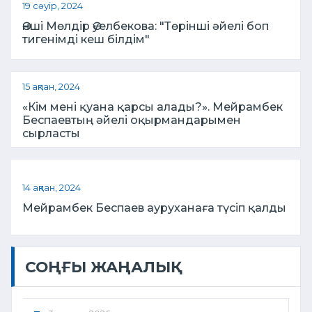
19 сәуір, 2024
Әнші Мөлдір Әуелбекова: "Төрінші әйелі боп
тигенімді кеш білдім"
15 ақпан, 2024
«Кім мені қуана қарсы алады?». Мейрамбек
Беспаевтың әйелі оқырмандарымен
сырласты
14 ақпан, 2024
Мейрамбек Беспаев ауруханаға түсіп қалды
СОҢҒЫ ЖАҢАЛЫҚ