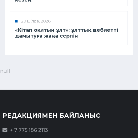
20 шілде, 2026
«Кітап оқитын ұлт»: ұлттық әдебиетті
дамытуға жаңа серпін
null
РЕДАКЦИЯМЕН БАЙЛАНЫС
+ 7 775 186 2113