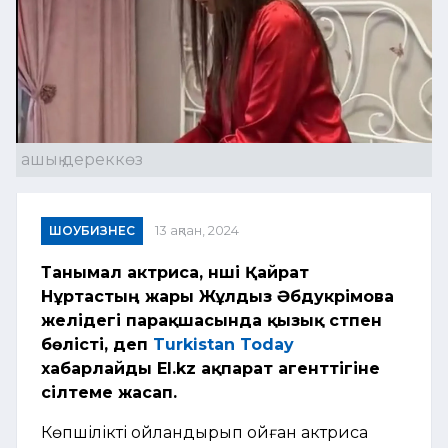
ашық дереккөз
ШОУБИЗНЕС
13 ақпан, 2024
Танымал актриса, әнші Қайрат
Нұртастың жары Жұлдыз Әбдукәрімова
желідегі парақшасында қызық сәтпен
бөлісті
, деп
Turkistan Today
хабарлайды
Еl.kz
ақпарат агенттігіне
сілтеме жасап.
Көпшілікті ойландырып қойған актриса