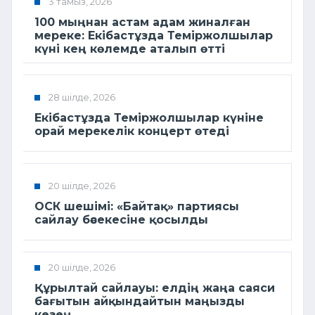
3 тамыз, 2026
100 мыңнан астам адам жиналған
мереке: Екібастұзда Теміржолшылар
күні кең көлемде аталып өтті
28 шілде, 2026
Екібастұзда Теміржолшылар күніне
орай мерекелік концерт өтеді
20 шілде, 2026
ОСК шешімі: «Байтақ» партиясы
сайлау бәсекесіне қосылды
20 шілде, 2026
Құрылтай сайлауы: елдің жаңа саяси
бағытын айқындайтын маңызды
кезең