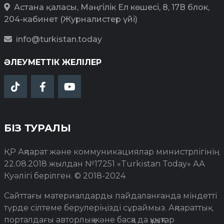
Астана қаласы, Мәңгілік Ел көшесі, 8, 17В блок,
204-кабинет (Журналистер үйі)
info@turkistan.today
ӘЛЕУМЕТТІК ЖЕЛІЛЕР
БІЗ ТУРАЛЫ
ҚР Ақпарат және коммуникациялар министрлігінің
22.08.2018 жылдан №17251 «Turkistan Today» АА
Куәлігі берілген. © 2018-2024
Сайттағы материалдарды пайдаланғанда міндетті
түрде сілтеме берулеріңізді сұраймыз. Ақпараттық
порталдағы авторлық және басқа да құқықтар