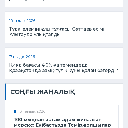
18 шілде, 2026
Түркі әлемінің ұлы тұлғасы Сәтпаев есімі
Ұлытауда ұлықталды
17 шілде, 2026
Қияр бағасы 4,6%-ға төмендеді:
Қазақстанда азық-түлік құны қалай өзгерді?
СОҢҒЫ ЖАҢАЛЫҚ
3 тамыз, 2026
100 мыңнан астам адам жиналған
мереке: Екібастұзда Теміржолшылар