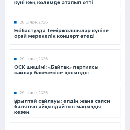
күні кең көлемде аталып өтті
28 шілде, 2026
Екібастұзда Теміржолшылар күніне
орай мерекелік концерт өтеді
20 шілде, 2026
ОСК шешімі: «Байтақ» партиясы
сайлау бәсекесіне қосылды
20 шілде, 2026
Құрылтай сайлауы: елдің жаңа саяси
бағытын айқындайтын маңызды
кезең