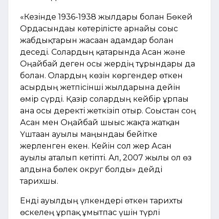
«Кезінде 1936-1938 жылдары болған Бөкей
Ордасындағы көтерілісте арнайы соғыс
жабдықтарын жасаған адамдар болған
деседі. Солардың қатарында Асан және
Оңайбай деген осы жердің тұрғындары да
болған. Олардың көзін көргендер өткен
ғасырдың жетпісінші жылдарына дейін
өмір сүрді. Қазір солардың кейбір ұрпағы
ғана осы деректі жеткізіп отыр. Соғыстан соң
Асан мен Оңайбай шығыс жақта жатқан
Үштаған ауылы маңындағы бейітке
жерленген екен. Кейін сол жер Асан
ауылы аталып кетіпті. Ал, 2007 жылы ол өз
алдына бөлек округ болды» дейді
тарихшы.
Енді ауылдың үлкендері өткен тарихты
өскелең ұрпақ ұмытпас үшін түрлі