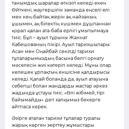
танымдық шаралар өткізіп келеді екен.
Өйткені, жаугершілік заманда еңселі елі
мен кең-байтақ жерін ақ найзаның
ұшымен, ақ білектің күшімен дұшпаннан
қорғап қалған ата-баба ерлігі ұмытылмауға
тиіс. Бұл – ауыл тұрғыны Жаннат
Кабешованың пікірі. Ауыл тарихшылары
Асан мен Оңайбай секілді тарихи
тұлғаларымыздың басына белгі орнату
мәселесін жиі көтеріп келеді. Мұны олар
келешек ұрпақтың еншісіне қалдырғысы
келеді. Қалай болғанда да, ауыл атауына
себепші болған жандарды жастар әркез
жадында ұстауы тиіс. «Өлі жібімей, тірі
байымайды» деп халқымыз бекерге
айтпаса керек.
Әзірге аталған тарихи тұлғалар туралы
жарық көрген зерттеу жұмыстары