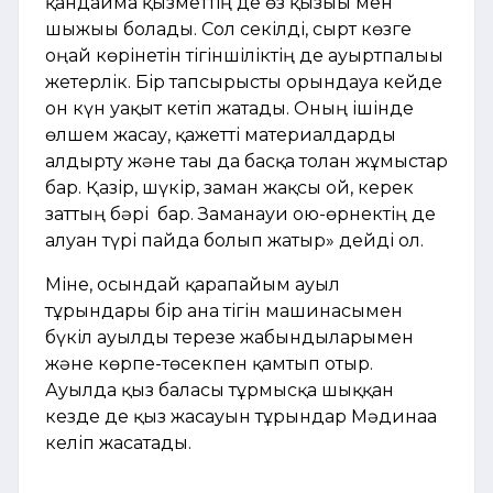
қандайма қызметтің де өз қызығы мен
шыжығы болады. Сол секілді, сырт көзге
оңай көрінетін тігіншіліктің де ауыртпалығы
жетерлік. Бір тапсырысты орындауға кейде
он күн уақыт кетіп жатады. Оның ішінде
өлшем жасау, қажетті материалдарды
алдырту және тағы да басқа толған жұмыстар
бар. Қазір, шүкір, заман жақсы ғой, керек
заттың бәрі бар. Заманауи ою-өрнектің де
алуан түрі пайда болып жатыр» дейді ол.
Міне, осындай қарапайым ауыл
тұрғындары бір ғана тігін машинасымен
бүкіл ауылды терезе жабындыларымен
және көрпе-төсекпен қамтып отыр.
Ауылда қыз баласы тұрмысқа шыққан
кезде де қыз жасауын тұрғындар Мәдинаға
келіп жасатады.