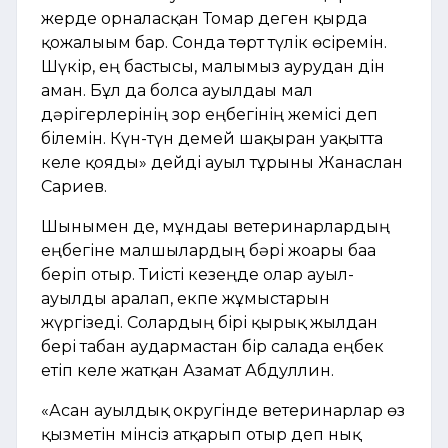
жерде орналасқан Томар деген қырда
қожалығым бар. Сонда төрт түлік өсіремін.
Шүкір, ең бастысы, малымыз аурудан дін
аман. Бұл да болса ауылдағы мал
дәрігерлерінің зор еңбегінің жемісі деп
білемін. Күн-түн демей шақырған уақытта
келе қояды» дейді ауыл тұрғыны Жанаслан
Сариев.
Шынымен де, мұндағы ветеринарлардың
еңбегіне малшылардың бәрі жоғары баға
беріп отыр. Тиісті кезеңде олар ауыл-
ауылды аралап, екпе жұмыстарын
жүргізеді. Солардың бірі қырық жылдан
бері табан аудармастан бір салада еңбек
етіп келе жатқан Азамат Абдуллин.
«Асан ауылдық округінде ветеринарлар өз
қызметін мінсіз атқарып отыр деп нық