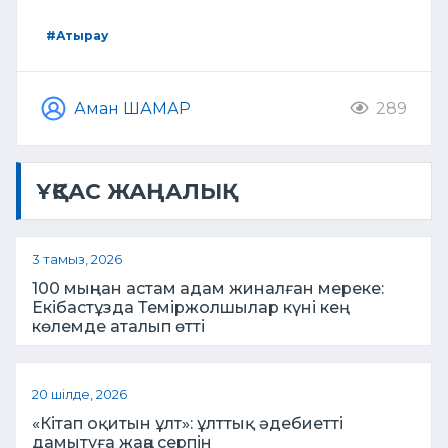
#Атырау
Аман ШАМАР
289
ҰҚСАС ЖАҢАЛЫҚ
3 тамыз, 2026
100 мыңнан астам адам жиналған мереке:
Екібастұзда Теміржолшылар күні кең
көлемде аталып өтті
20 шілде, 2026
«Кітап оқитын ұлт»: ұлттық әдебиетті
дамытуға жаңа серпін