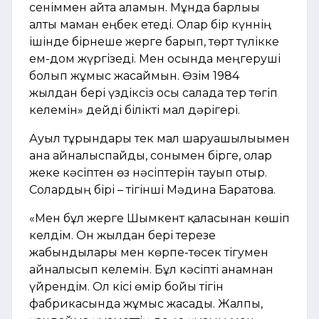
сеніммен айта аламын. Мұнда барлығы
алты маман еңбек етеді. Олар бір күннің
ішінде бірнеше жерге барып, төрт түлікке
ем-дом жүргізеді. Мен осында меңгеруші
болып жұмыс жасаймын. Өзім 1984
жылдан бері үздіксіз осы салада тер төгіп
келемін» дейді білікті мал дәрігері.
Ауыл тұрғындары тек мал шаруашылығымен
ғана айналыспайды, сонымен бірге, олар
жеке кәсіптен өз нәсіптерін тауып отыр.
Солардың бірі – тігінші Мәдина Баратова.
«Мен бұл жерге Шымкент қаласынан көшіп
келдім. Он жылдан бері терезе
жабындылары мен көрпе-төсек тігумен
айналысып келемін. Бұл кәсіпті анамнан
үйрендім. Ол кісі өмір бойы тігін
фабрикасында жұмыс жасады. Жалпы,