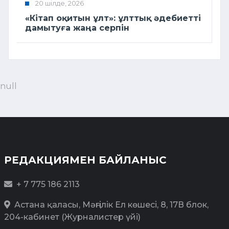
20 шілде, 2026
«Кітап оқитын ұлт»: ұлттық әдебиетті
дамытуға жаңа серпін
null
РЕДАКЦИЯМЕН БАЙЛАНЫС
+ 7 775 186 2113
Астана қаласы, Мәңгілік Ел көшесі, 8, 17В блок,
204-кабинет (Журналистер үйі)