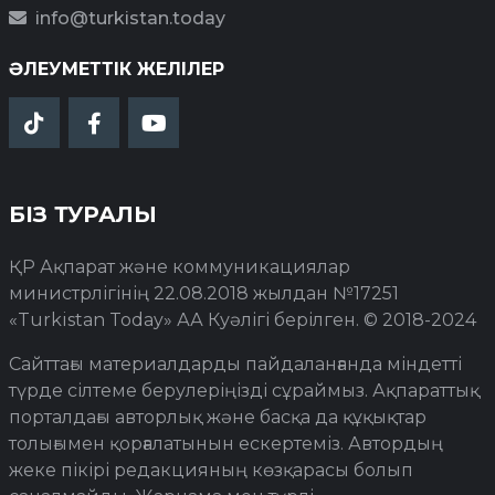
info@turkistan.today
ӘЛЕУМЕТТІК ЖЕЛІЛЕР
БІЗ ТУРАЛЫ
ҚР Ақпарат және коммуникациялар
министрлігінің 22.08.2018 жылдан №17251
«Turkistan Today» АА Куәлігі берілген. © 2018-2024
Сайттағы материалдарды пайдаланғанда міндетті
түрде сілтеме берулеріңізді сұраймыз. Ақпараттық
порталдағы авторлық және басқа да құқықтар
толығымен қорғалатынын ескертеміз. Автордың
жеке пікірі редакцияның көзқарасы болып