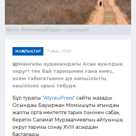
Фото: бейнежазбадан скриншот
ЖАҢАЛЫҚТАР
7 ақпан, 2026
Құрманғазы ауданындағы Асан ауылдық
округі тек бай тарихымен ғана емес,
әсем табиғатымен де көпшіліктің
көңілінен орын тебуде.
Бұл туралы
"AtyrauPress"
сайты жазады.
Осындағы Бауыржан Момышұлы атындағы
жалпы орта мектепте тарих пәнінен сабақ
беретін Саламат Мурзағалиевтың айтуынша,
округ тарихы сонау ХVIII ғасырдан
басталады.