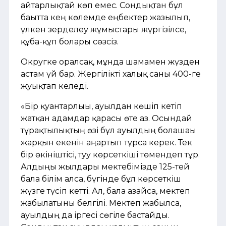
айтарлықтай көп емес. Сондықтан бұл
бағытта кең көлемде еңбектер жазылып,
үлкен зерделеу жұмыстары жүргізілсе,
құба-құп болары сөзсіз.
Округке оралсақ, мұнда шамамен жүзден
астам үй бар. Жергілікті халық саны 400-ге
жуықтап келеді.
«Бір қуантарлығы, ауылдан көшіп кетіп
жатқан адамдар қарасы өте аз. Осындай
тұрақтылықтың өзі бұл ауылдың болашағы
жарқын екенін аңғартып тұрса керек. Тек
бір өкініштісі, туу көрсеткіші төмендеп тұр.
Алдыңғы жылдары мектебімізде 125-тей
бала білім алса, бүгінде бұл көрсеткіш
жүзге түсіп кетті. Ал, бала азайса, мектеп
жабылатыны белгілі. Мектеп жабылса,
ауылдың да іргесі сөгіле бастайды.