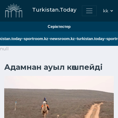
Turkistan.Today
Серіктестер
•
•
•
•
istan.today
sportroom.kz
newsroom.kz
turkistan.today
sportr
null
Адамнан ауыл көшпейді