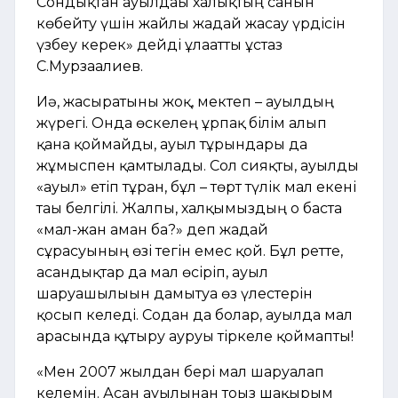
Сондықтан ауылдағы халықтың санын
көбейту үшін жайлы жағдай жасау үрдісін
үзбеу керек» дейді ұлағатты ұстаз
С.Мурзағалиев.
Иә, жасыратыны жоқ, мектеп – ауылдың
жүрегі. Онда өскелең ұрпақ білім алып
қана қоймайды, ауыл тұрғындары да
жұмыспен қамтылады. Сол сияқты, ауылды
«ауыл» етіп тұрған, бұл – төрт түлік мал екені
тағы белгілі. Жалпы, халқымыздың о баста
«мал-жан аман ба?» деп жағдай
сұрасуының өзі тегін емес қой. Бұл ретте,
асандықтар да мал өсіріп, ауыл
шаруашылығын дамытуға өз үлестерін
қосып келеді. Содан да болар, ауылда мал
арасында құтыру ауруы тіркеле қоймапты!
«Мен 2007 жылдан бері мал шаруалап
келемін. Асан ауылынан тоғыз шақырым