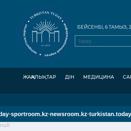
БЕЙСЕНБІ, 6 ТАМЫЗ, 
ЖАҢАЛЫҚТАР
ДІН
МЕДИЦИНА
СА
y
•
sportroom.kz
•
newsroom.kz
•
turkistan.today
•
s
null