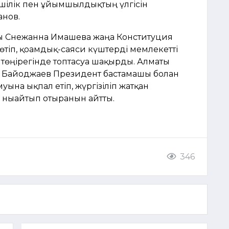
кершілік пен ұйымшылдықтың үлгісін
анов.
ы Снежанна Имашева жаңа Конституция
өтіп, қоғамдық-саяси күштерді мемлекетті
төңірегінде топтасуға шақырды. Алматы
 Байғоджаев Президент бастамашы болған
ына ықпал етіп, жүргізіліп жатқан
 нығайтып отырғанын айтты.
346