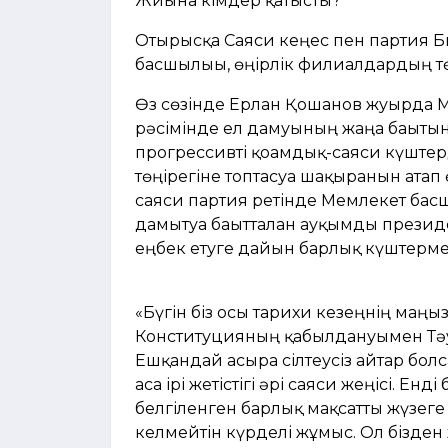
Жиынға кімдер қатысты?
Отырысқа Саяси кеңес пен партия 
басшылығы, өңірлік филиалдардың т
Өз сөзінде Ерлан Қошанов жуырда М
рәсімінде ел дамуының жаңа бағытын
прогрессивті қоғамдық-саяси күште
төңірегіне топтасуға шақырғанын атап
саяси партия ретінде Мемлекет бас
дамытуға бағытталған ауқымды презид
еңбек етуге дайын барлық күштерме
«Бүгін біз осы тарихи кезеңнің маңыз
Конституцияның қабылдануымен Тәуе
Ешқандай асыра сілтеусіз айтар болс
аса ірі жетістігі әрі саяси жеңісі. Е
белгіленген барлық мақсатты жүзеге а
келмейтін күрделі жұмыс. Ол бізден