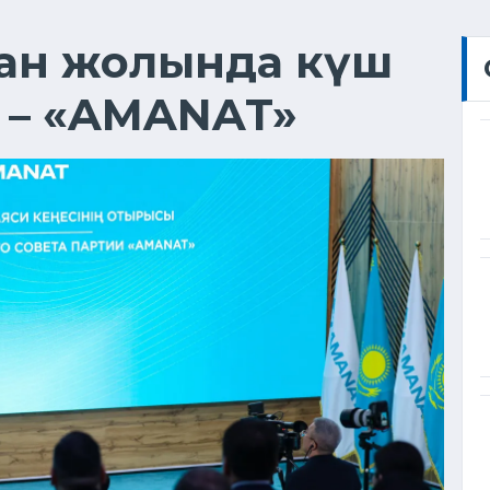
стан жолында күш
т – «AMANAT»