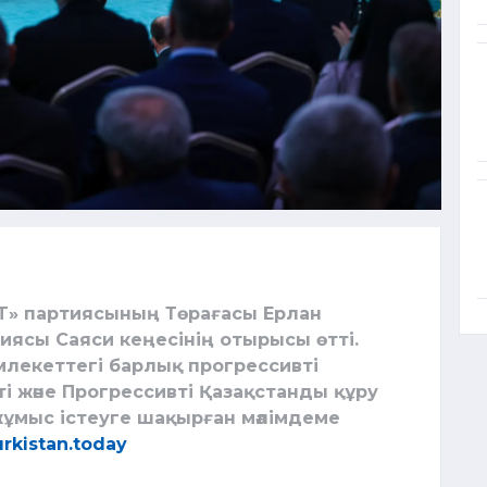
AT» партиясының Төрағасы Ерлан
ясы Саяси кеңесінің отырысы өтті.
екеттегі барлық прогрессивті
і және Прогрессивті Қазақстанды құру
жұмыс істеуге шақырған мәлімдеме
urkistan.today