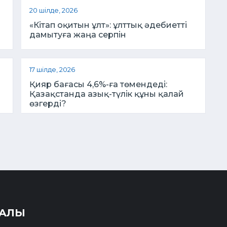
20 шілде, 2026
«Кітап оқитын ұлт»: ұлттық әдебиетті
дамытуға жаңа серпін
17 шілде, 2026
Қияр бағасы 4,6%-ға төмендеді:
Қазақстанда азық-түлік құны қалай
өзгерді?
РАЛЫ