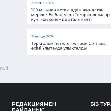
3 тамыз, 2026
100 мыңнан астам адам жиналған
мереке: Екібастұзда Теміржолшылар
күні кең көлемде аталып өтті
18 шілде, 2026
Түркі әлемінің ұлы тұлғасы Сәтпаев
есімі Ұлытауда ұлықталды
null
РЕДАКЦИЯМЕН
БІЗ ТУ
БАЙЛАНЫС