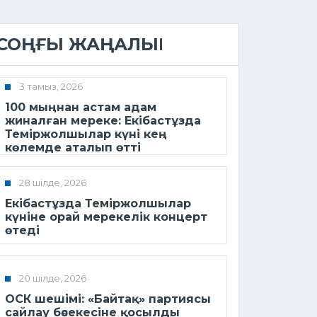
СОҢҒЫ ЖАҢАЛЫҚ
3 тамыз, 2026
100 мыңнан астам адам
жиналған мереке: Екібастұзда
Теміржолшылар күні кең
көлемде аталып өтті
28 шілде, 2026
Екібастұзда Теміржолшылар
күніне орай мерекелік концерт
өтеді
20 шілде, 2026
ОСК шешімі: «Байтақ» партиясы
сайлау бәсекесіне қосылды