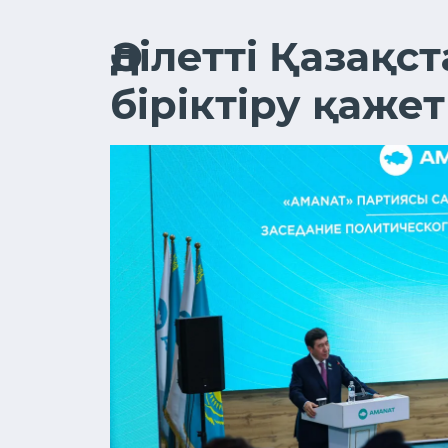
Әділетті Қазақ
біріктіру қаже