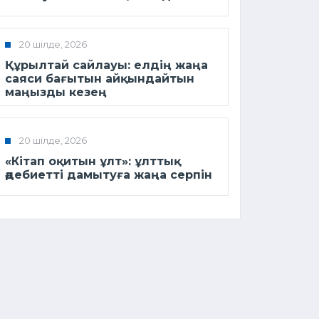
20 шілде, 2026
Құрылтай сайлауы: елдің жаңа
саяси бағытын айқындайтын
маңызды кезең
20 шілде, 2026
«Кітап оқитын ұлт»: ұлттық
әдебиетті дамытуға жаңа серпін