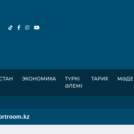
ІСТАН
ЭКОНОМИКА
ТҮРКІ
ТАРИХ
МӘДЕ
ӘЛЕМІ
room.kz