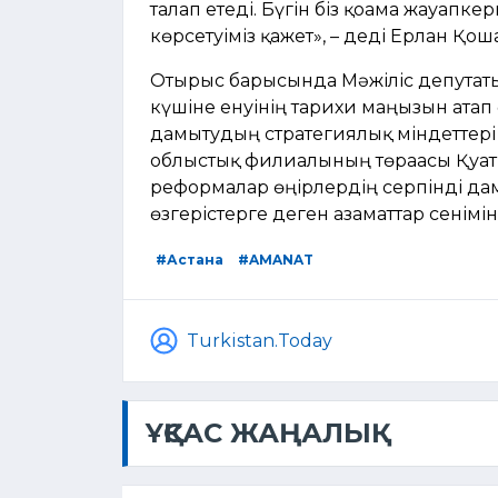
талап етеді. Бүгін біз қоғамға жауап
көрсетуіміз қажет», – деді Ерлан Қош
Отырыс барысында Мәжіліс депутат
күшіне енуінің тарихи маңызын атап 
дамытудың стратегиялық міндеттері 
облыстық филиалының төрағасы Қуат
реформалар өңірлердің серпінді даму
өзгерістерге деген азаматтар сенімін
#Астана
#AMANAT
Turkistan.Today
ҰҚСАС ЖАҢАЛЫҚ