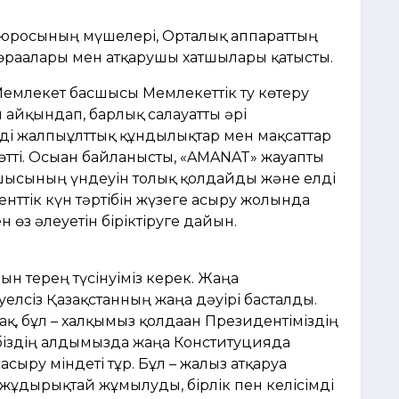
Бюросының мүшелері, Орталық аппараттың
өрағалары мен атқарушы хатшылары қатысты.
емлекет басшысы Мемлекеттік ту көтеру
 айқындап, барлық салауатты әрі
рді жалпыұлттық құндылықтар мен мақсаттар
 өтті. Осыған байланысты, «AMANAT» жауапты
шысының үндеуін толық қолдайды және елді
енттік күн тәртібін жүзеге асыру жолында
н өз әлеуетін біріктіруге дайын.
ын терең түсінуіміз керек. Жаңа
лсіз Қазақстанның жаңа дәуірі басталды.
ақ, бұл – халқымыз қолдаған Президентіміздің
нді біздің алдымызда жаңа Конституцияда
сыру міндеті тұр. Бұл – жалғыз атқаруға
 жұдырықтай жұмылуды, бірлік пен келісімді