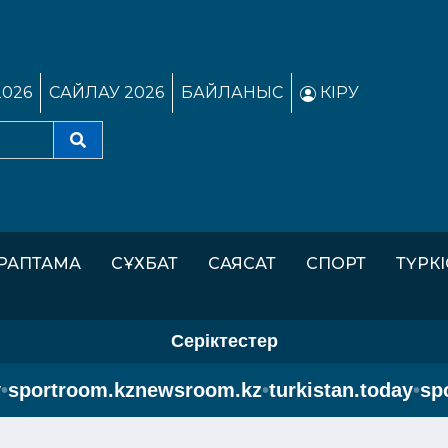
2026
САЙЛАУ 2026
БАЙЛАНЫС
КІРУ
РАПТАМА
СҰХБАТ
САЯСАТ
СПОРТ
ТҮРК
Серіктестер
portroom.kz
newsroom.kz
•
turkistan.today
•
sport