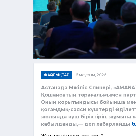
ЖАҢАЛЫҚТАР
6 маусым, 2026
Астанада Мәжіліс Спикері, «AMAN
Қошановтың төрағалығымен парти
Оның қорытындысы бойынша мемл
қоғамдық-саяси күштерді Әділетт
жолында күш біріктіріп, жұмыла 
қабылданды,— деп хабарлайды
t