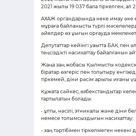
2021 жылы 19 037 бала тіркелген, ал 
АХАЖ органдарында неке қимау әке е
мұраға байланысты түрлі мәселелерді
әйелдер өз құқығын қорғауда мемлеке
Депутаттар кейінгі уақытта БАҚ пен ә
теңсіздікті насихаттау байқалғанын ай
Жаңа заң жобасы Қылмыстық кодекск
бірқатар өзгеріс пен толықтыру енгізе
тіркемей, діни рәсім арқылы қиғаны ү
Құжатқа сәйкес, өзбекстандықтар келе
тартылатын болады:
- ұлты, нәсілі, этникалық және діни 
немесе толымсыздығын насихаттау;
- заң тәртібімен тіркелмеген некені 