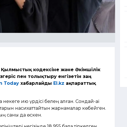
ң Қылмыстық кодексіне және Әкімшілік
згеріс пен толықтыру енгізетін заң
an Today
хабарлайды
El.kz
ақпараттық
екеге қию үрдісі белең алған. Сондай-ақі
тарын насихаттайтын жарнамалар көбейген.
ың саны да өскен.
ніштері негізінде 18 955 бала тіркелген.