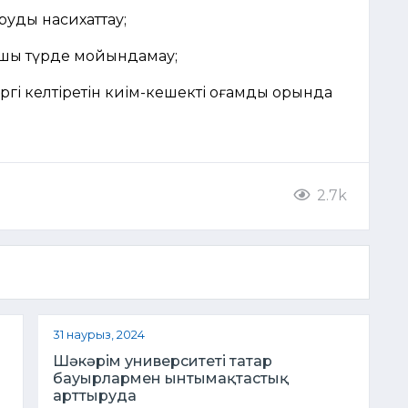
руды насихаттау;
ашық түрде мойындамау;
ргі келтіретін киім-кешекті қоғамдық орында
2.7k
31 наурыз, 2024
Шәкәрім университеті татар
бауырлармен ынтымақтастық
арттыруда