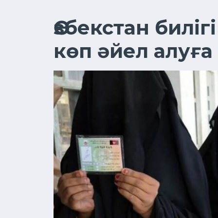
Өзбекстан биліг
көп әйел алуғ