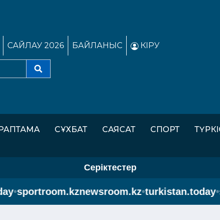
САЙЛАУ 2026
БАЙЛАНЫС
КІРУ
РАПТАМА
СҰХБАТ
САЯСАТ
СПОРТ
ТҮРК
Серіктестер
y
•
sportroom.kz
newsroom.kz
•
turkistan.today
•
s