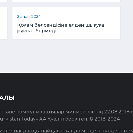
2 ақпан, 2024
Қоғам белсендісіне елден шығуға
рұқсат бермеді
РАЛЫ
т және коммуникациялар министрлігінің 22.08.2018
urkistan Today» АА Куәлігі берілген. © 2018-2024
материалдарды пайдаланғанда міндетті түрде сілте