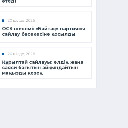
өтеді
20 шілде, 2026
ОСК шешімі: «Байтақ» партиясы
сайлау бәсекесіне қосылды
20 шілде, 2026
Құрылтай сайлауы: елдің жаңа
саяси бағытын айқындайтын
маңызды кезең