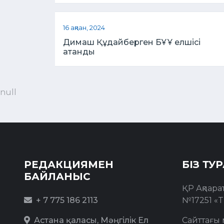
16 ақпан, 2024
Димаш Құдайберген БҰҰ елшісі
атанды
null
РЕДАКЦИЯМЕН
БІЗ ТУ
БАЙЛАНЫС
ҚР Ақпара
+ 7 775 186 2113
№17251 «T
Астана қаласы, Мәңгілік Ел
Сайттағы 