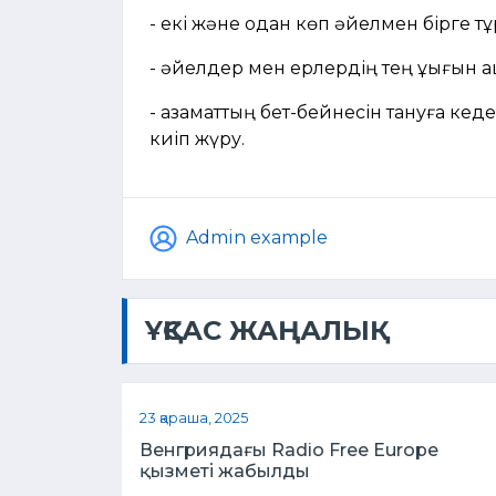
- екі және одан көп әйелмен бірге тұ
- әйелдер мен ерлердің тең құқығын 
- азаматтың бет-бейнесін тануға кеде
киіп жүру.
Admin example
ҰҚСАС ЖАҢАЛЫҚ
23 қараша, 2025
Венгриядағы Radio Free Europe
қызметі жабылды