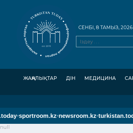
СЕНБІ, 8 ТАМЫЗ, 2026
ЖАҢАЛЫҚТАР
ДІН
МЕДИЦИНА
СА
oday
•
sportroom.kz
•
newsroom.kz
•
turkistan.toda
null