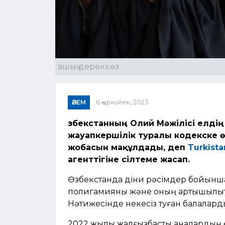
ашық дереккөз
ӘЛЕМ
6 қыркүйек, 2023
Өзбекстанның Олий Мәжілісі елді
жауапкершілік туралы кодекске ө
жобасын мақұлдады, деп
Turkist
агенттігіне сілтеме жасап.
Өзбекстанда діни рәсімдер бойынша н
полигамияны және оның артықшылық
Нәтижесінде некесіз туған балалард
2022 жылы жалғызбасты аналардың өті