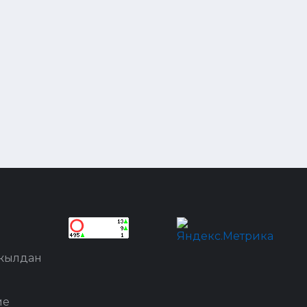
 жылдан
ме