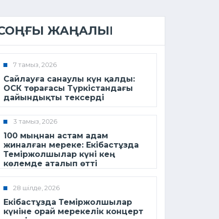
СОҢҒЫ ЖАҢАЛЫҚ
7 тамыз, 2026
Сайлауға санаулы күн қалды:
ОСК төрағасы Түркістандағы
дайындықты тексерді
3 тамыз, 2026
100 мыңнан астам адам
жиналған мереке: Екібастұзда
Теміржолшылар күні кең
көлемде аталып өтті
28 шілде, 2026
Екібастұзда Теміржолшылар
күніне орай мерекелік концерт