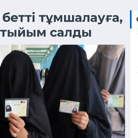
і бетті тұмшалауға,
а тыйым салды