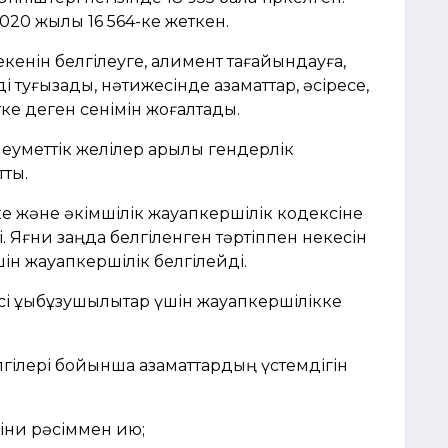
2020 жылы 16 564-ке жеткен.
кенін белгілеуге, алимент тағайындауға,
 туғызады, нәтижесінде азаматтар, әсіресе,
тке деген сенімін жоғалтады.
леуметтік желілер арқылы гендерлік
тты.
е және әкімшілік жауапкершілік кодексіне
ді. Яғни заңда белгіленген тәртіппен некесін
шін жауапкершілік белгілейді.
сі құқықбұзушылықтар үшін жауапкершілікке
белгілері бойынша азаматтардың үстемдігін
діни рәсіммен қию;