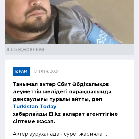
ашық дереккөз
ҚОҒАМ
19 ақпан, 2024
Танымал актер Сәбит Әбдіхалықов
әлеуметтік желідегі парақшасында
денсаулығы туралы айтты, деп
Turkistan Today
хабарлайды
El.kz
ақпарат агенттігіне
сілтеме жасап.
Актер ауруханадан сурет жариялап,