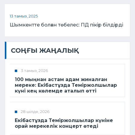
13 тамыз, 2025
Шымкентте болған төбелес: ПД пікір білдірді
СОҢҒЫ ЖАҢАЛЫҚ
3 тамыз, 2026
100 мыңнан астам адам жиналған
мереке: Екібастұзда Теміржолшылар
күні кең көлемде аталып өтті
28 шілде, 2026
Екібастұзда Теміржолшылар күніне
орай мерекелік концерт өтеді