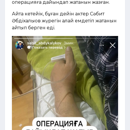
операцияға дайындап жатқанын жазған.
Айта кетейік, бұған дейін
актер Сәбит
Әбдіхалықов жүрегін қалай емдетіп
жатқанын
айтып берген еді.