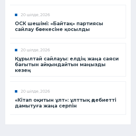
20 шілде, 2026
ОСК шешімі: «Байтақ» партиясы
сайлау бәсекесіне қосылды
20 шілде, 2026
Құрылтай сайлауы: елдің жаңа саяси
бағытын айқындайтын маңызды
кезең
20 шілде, 2026
«Кітап оқитын ұлт»: ұлттық әдебиетті
дамытуға жаңа серпін