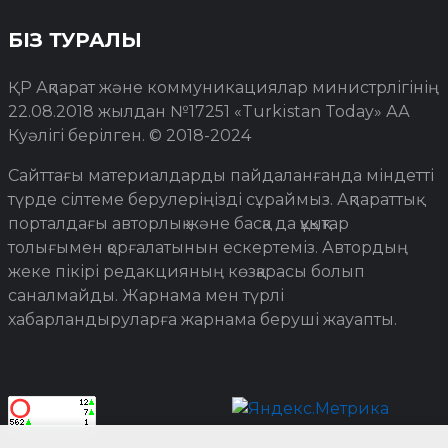
БІЗ ТУРАЛЫ
ҚР Ақпарат және коммуникациялар министрлігінің
22.08.2018 жылдан №17251 «Turkistan Today» АА
Куәлігі берілген. © 2018-2024
Сайттағы материалдарды пайдаланғанда міндетті
түрде сілтеме берулеріңізді сұраймыз. Ақпараттық
порталдағы авторлық және басқа да құқықтар
толығымен қорғалатынын ескертеміз. Автордың
жеке пікірі редакцияның көзқарасы болып
саналмайды. Жарнама мен түрлі
хабарландыруларға жарнама беруші жауапты.