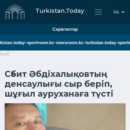
Turkistan.Today
Серіктестер
•
•
•
•
kistan.today
sportroom.kz
newsroom.kz
turkistan.today
sportr
null
Сәбит Әбдіхалықовтың
денсаулығы сыр беріп,
шұғыл ауруханаға түсті