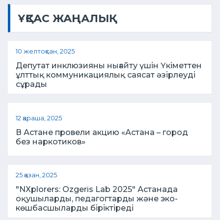
ҰҚСАС ЖАҢАЛЫҚ
10 желтоқсан, 2025
Депутат инклюзияны нығайту үшін Үкіметтен
ұлттық коммуникациялық саясат әзірлеуді
сұрады
12 қараша, 2025
В Астане провели акцию «Астана – город
без наркотиков»
25 қазан, 2025
"NXplorers: Ozgeris Lab 2025" Астанада
оқушыларды, педагогтарды және эко-
көшбасшыларды біріктіреді