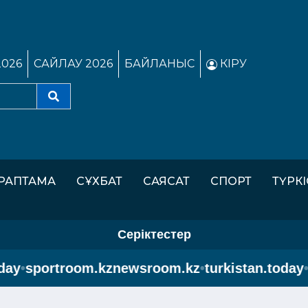
2026
САЙЛАУ 2026
БАЙЛАНЫС
КІРУ
РАПТАМА
СҰХБАТ
САЯСАТ
СПОРТ
ТҮРК
Серіктестер
y
•
sportroom.kz
newsroom.kz
•
turkistan.today
•
sp