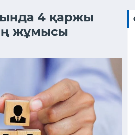
сында 4 қаржы
ың жұмысы