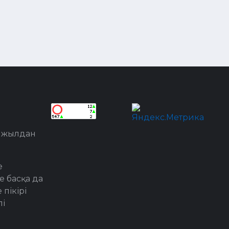
8 жылдан
е
е басқа да
пікірі
лі