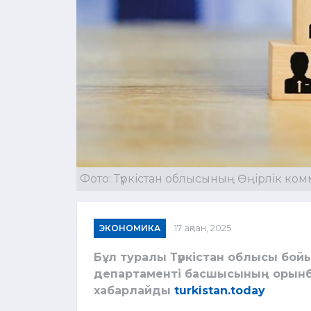
Фото: Түркістан облысының Өңірлік ко
ЭКОНОМИКА
17 ақпан, 2025
Бұл туралы Түркістан облысы бо
департаменті басшысының орынба
хабарлайды
turkistan.today