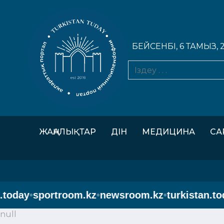
БЕЙСЕНБІ, 6 ТАМЫЗ, 
ЖАҢАЛЫҚТАР
ДІН
МЕДИЦИНА
СА
oday
•
sportroom.kz
•
newsroom.kz
•
turkistan.toda
null