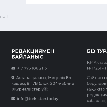
null
РЕДАКЦИЯМЕН
БІЗ ТУ
БАЙЛАНЫС
ҚР Ақпар
+ 7 775 186 2113
№17251 «T
Астана қаласы, Мәңгілік Ел
Сайттағы 
көшесі, 8, 17В блок, 204-кабинет
берулерің
(Журналистер үйі)
құқықтар 
редакция
info@turkistan.today
хабарлан