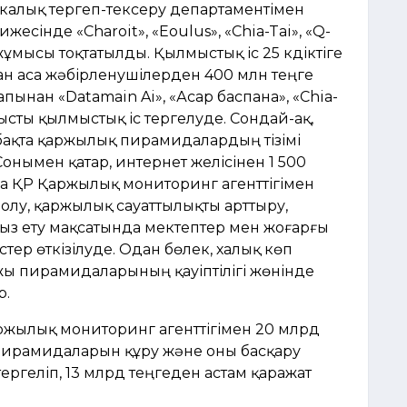
калық тергеп-тексеру департаментімен
жесінде «Charoit», «Eoulus», «Chia-Tai», «Q-
ысы тоқтатылды. Қылмыстық іс 25 күдіктіге
ан аса жәбірленушілерден 400 млн теңге
пынан «Datamain Ai», «Асар баспана», «Chia-
сты қылмыстық іс тергелуде. Сондай-ақ,
аябақта қаржылық пирамидалардың тізімі
онымен қатар, интернет желісінен 1 500
аңда ҚР Қаржылық мониторинг агенттігімен
олу, қаржылық сауаттылықты арттыру,
сыз ету мақсатында мектептер мен жоғарғы
тер өткізілуде. Одан бөлек, халық көп
ы пирамидаларының қауіптілігі жөнінде
р.
аржылық мониторинг агенттігімен 20 млрд
ирамидаларын құру және оны басқару
ергеліп, 13 млрд теңгеден астам қаражат