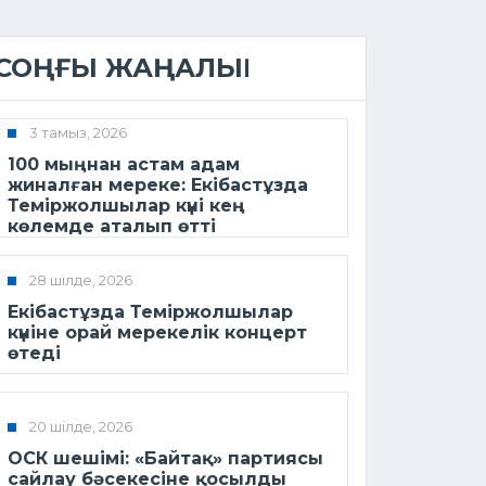
СОҢҒЫ ЖАҢАЛЫҚ
3 тамыз, 2026
100 мыңнан астам адам
жиналған мереке: Екібастұзда
Теміржолшылар күні кең
көлемде аталып өтті
28 шілде, 2026
Екібастұзда Теміржолшылар
күніне орай мерекелік концерт
өтеді
20 шілде, 2026
ОСК шешімі: «Байтақ» партиясы
сайлау бәсекесіне қосылды