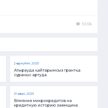
10.0k
2 қыркүйек, 2025
Атырауда қайтарымсыз грантқа
сұраныс артуда
21 ақпан, 2025
Влияние микрокредитов на
кредитную историю заемщика