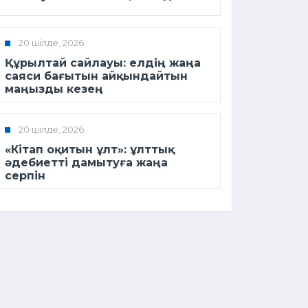
20 шілде, 2026
Құрылтай сайлауы: елдің жаңа
саяси бағытын айқындайтын
маңызды кезең
20 шілде, 2026
«Кітап оқитын ұлт»: ұлттық
әдебиетті дамытуға жаңа
серпін