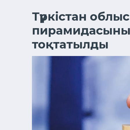
Түркістан облы
пирамидасын
тоқтатылды