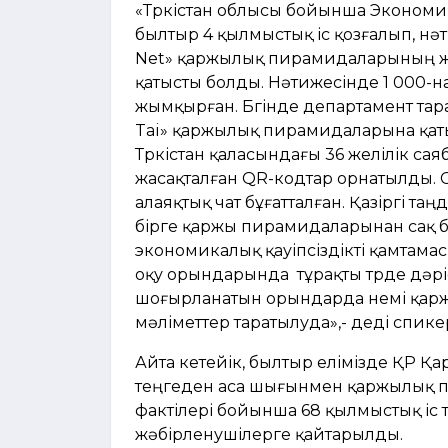
«Түркістан облысы бойынша Экономи
былтыр 4 қылмыстық іс қозғалып, нәти
Net» қаржылық пирамидаларының жұм
қатысты болды. Нәтижесінде 1 000-н
жымқырған. Бүгінде департамент тара
Tai» қаржылық пирамидаларына қаты
Түркістан қаласындағы 36 желілік с
жасақталған QR-кодтар орнатылды. С
алаяқтық чат бұғатталған. Қазіргі т
бірге қаржы пирамидаларынан сақ б
экономикалық қауіпсіздікті қамтама
оқу орындарында тұрақты түрде дәріс
шоғырланатын орындарда үнемі қарж
мәліметтер таратылуда»,- деді спике
Айта кетейік, былтыр елімізде ҚР Қ
теңгеден аса шығынмен қаржылық п
фактілері бойынша 68 қылмыстық іс т
жәбірленушілерге қайтарылды.