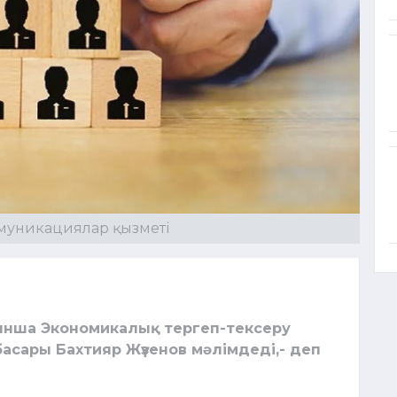
ммуникациялар қызметі
йынша Экономикалық тергеп-тексеру
сары Бахтияр Жүзенов мәлімдеді,- деп