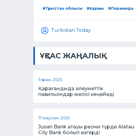
#Түркістан облысы
#Қаржы
#Пирамида
Turkistan.Today
ҰҚСАС ЖАҢАЛЫҚ
11 қазан, 2025
Қарағандыда әлеуметтік
павильондар желісі кеңейеді
17 маусым, 2025
Jusan Bank атауы ресми түрде Alatau
City Bank болып өзгерді