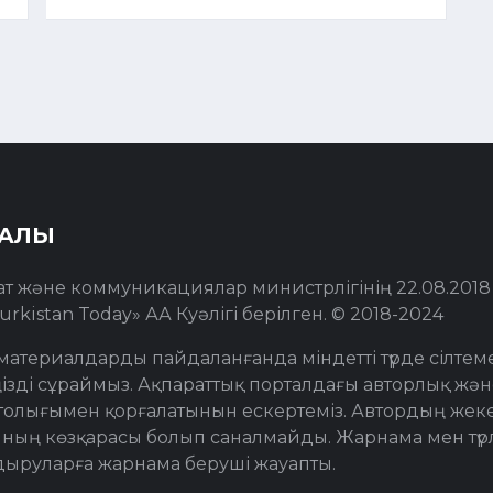
РАЛЫ
ат және коммуникациялар министрлігінің 22.08.201
urkistan Today» АА Куәлігі берілген. © 2018-2024
материалдарды пайдаланғанда міндетті түрде сілтем
ізді сұраймыз. Ақпараттық порталдағы авторлық жән
толығымен қорғалатынын ескертеміз. Автордың жеке 
ның көзқарасы болып саналмайды. Жарнама мен түр
дыруларға жарнама беруші жауапты.