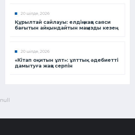
20 шілде, 2026
Құрылтай сайлауы: елдің жаңа саяси
бағытын айқындайтын маңызды кезең
20 шілде, 2026
«Кітап оқитын ұлт»: ұлттық әдебиетті
дамытуға жаңа серпін
null