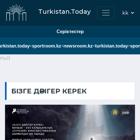
Turkistan.Today
Серіктестер
•
•
•
•
urkistan.today
sportroom.kz
newsroom.kz
turkistan.today
spor
null
БІЗГЕ ДӘРІГЕР КЕРЕК