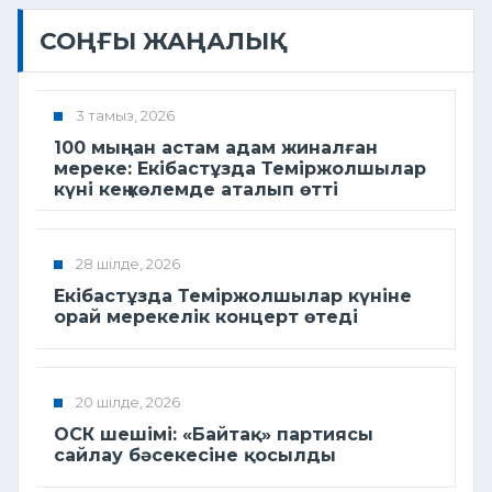
СОҢҒЫ ЖАҢАЛЫҚ
3 тамыз, 2026
100 мыңнан астам адам жиналған
мереке: Екібастұзда Теміржолшылар
күні кең көлемде аталып өтті
28 шілде, 2026
Екібастұзда Теміржолшылар күніне
орай мерекелік концерт өтеді
20 шілде, 2026
ОСК шешімі: «Байтақ» партиясы
сайлау бәсекесіне қосылды