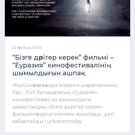
22 қараша, 2024
“Бізге дәрігер керек” фильмі –
“Еуразия” кинофестивалінің
шымылдығын ашпақ
Жылдың ең маңызды мәдени шараларының
бірі – XVII Халықаралық «Еуразия»
кинофестивалі өз шымылдығы
қазақстандық «Бізге дәрігер керек»
фильмінің көрсетілімімен ашылады,- деп
хабарлайды turkistan.today