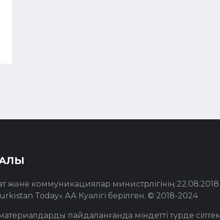
РАЛЫ
ат және коммуникациялар министрлігінің 22.08.201
urkistan Today» АА Куәлігі берілген. © 2018-2024
материалдарды пайдаланғанда міндетті түрде сілте