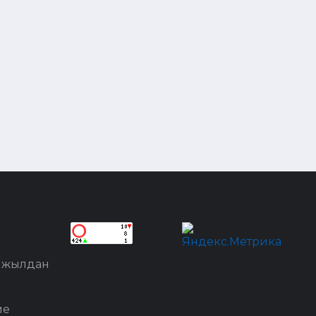
8 жылдан
ме