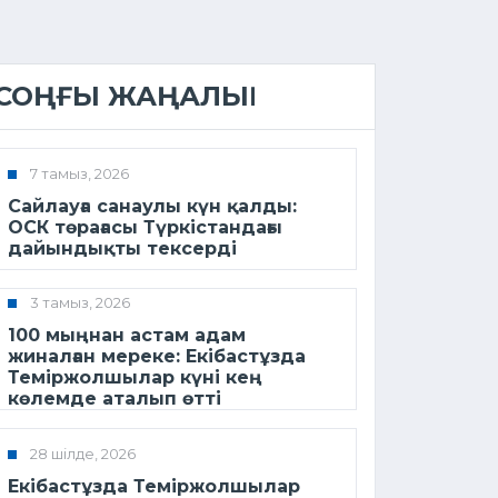
СОҢҒЫ ЖАҢАЛЫҚ
7 тамыз, 2026
Сайлауға санаулы күн қалды:
ОСК төрағасы Түркістандағы
дайындықты тексерді
3 тамыз, 2026
100 мыңнан астам адам
жиналған мереке: Екібастұзда
Теміржолшылар күні кең
көлемде аталып өтті
28 шілде, 2026
Екібастұзда Теміржолшылар