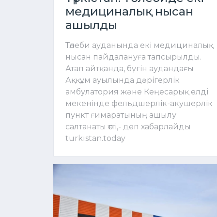
медициналық нысан
ашылды
Төлеби ауданында екі медициналық
нысан пайдалануға тапсырылды.
Атап айтқанда, бүгін аудандағы
Аққұм ауылында дәрігерлік
амбулатория және Кеңесарық елді
мекенінде фельдшерлік-акушерлік
пункт ғимаратының ашылу
салтанаты өтті,- деп хабарлайды
turkistan.today