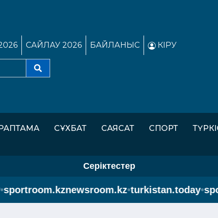
2026
САЙЛАУ 2026
БАЙЛАНЫС
КІРУ
РАПТАМА
СҰХБАТ
САЯСАТ
СПОРТ
ТҮРК
Серіктестер
portroom.kz
newsroom.kz
•
turkistan.today
•
spor