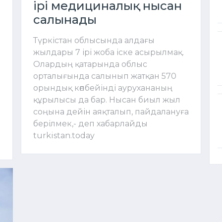
ірі медициналық нысан
салынады
Түркістан облысында алдағы
жылдары 7 ірі жоба іске асырылмақ.
Олардың қатарында облыс
орталығында салынып жатқан 570
орындық көпбейінді аурухананың
құрылысы да бар. Нысан биыл жыл
соңына дейін аяқталып, пайдалануға
берілмек,- деп хабарлайды
turkistan.today