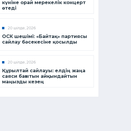
күніне орай мерекелік концерт
өтеді
20 шілде, 2026
ОСК шешімі: «Байтақ» партиясы
сайлау бәсекесіне қосылды
20 шілде, 2026
Құрылтай сайлауы: елдің жаңа
саяси бағытын айқындайтын
маңызды кезең