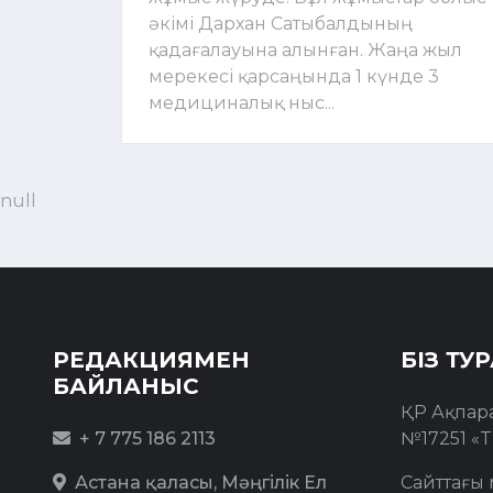
әкімі Дархан Сатыбалдының
қадағалауына алынған. Жаңа жыл
мерекесі қарсаңында 1 күнде 3
медициналық ныс...
null
РЕДАКЦИЯМЕН
БІЗ ТУ
БАЙЛАНЫС
ҚР Ақпар
+ 7 775 186 2113
№17251 «T
Астана қаласы, Мәңгілік Ел
Сайттағы 