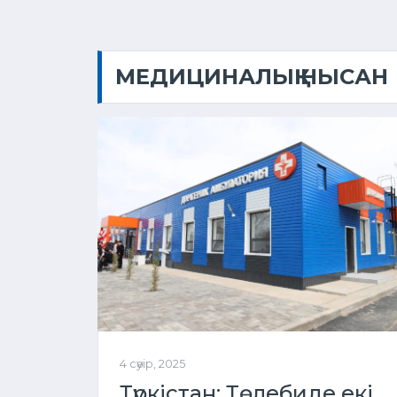
МЕДИЦИНАЛЫҚ НЫСАН
4 сәуір, 2025
Түркістан: Төлебиде екі