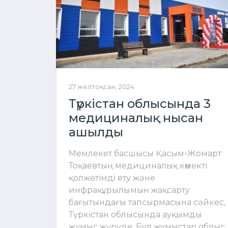
27 желтоқсан, 2024
Түркістан облысында 3
медициналық нысан
ашылды
Мемлекет басшысы Қасым-Жомарт
Тоқаевтың медициналық көмекті
қолжетімді ету және
инфрақұрылымын жақсарту
бағытындағы тапсырмасына сәйкес,
Түркістан облысында ауқымды
жұмыс жүруде. Бұл жұмыстар облыс