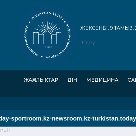
ЖЕКСЕНБІ, 9 ТАМЫЗ, 
ЖАҢАЛЫҚТАР
ДІН
МЕДИЦИНА
СА
y
•
sportroom.kz
•
newsroom.kz
•
turkistan.today
•
s
null