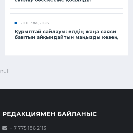
20 шілде, 2026
Құрылтай сайлауы: елдің жаңа саяси
бағытын айқындайтын маңызды кезең
null
РЕДАКЦИЯМЕН БАЙЛАНЫС
+ 7 775 186 2113