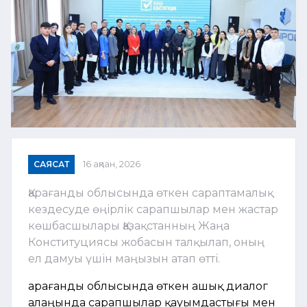
САЯСАТ
16 ақпан, 2026
Қарағанды облысында өткен сараптамалық
кездесуде өңірлік сарапшылар мен жастар
көшбасшылары Қазақстанның Жаңа
Конституциясы жобасын талқылап, оның
ел дамуы үшін маңызын атап өтті.
Қарағанды облысында өткен ашық диалог
алаңында сарапшылар қауымдастығы мен