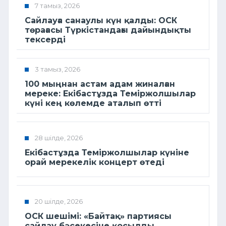
7 тамыз, 2026
Сайлауға санаулы күн қалды: ОСК
төрағасы Түркістандағы дайындықты
тексерді
3 тамыз, 2026
100 мыңнан астам адам жиналған
мереке: Екібастұзда Теміржолшылар
күні кең көлемде аталып өтті
28 шілде, 2026
Екібастұзда Теміржолшылар күніне
орай мерекелік концерт өтеді
20 шілде, 2026
ОСК шешімі: «Байтақ» партиясы
сайлау бәсекесіне қосылды