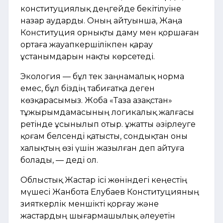
конституциялық деңгейде бекітілуіне
назар аударды. Оның айтуынша, Жаңа
Конституция орнықты даму мен қоршаған
ортаға жауапкершілікпен қарау
ұстанымдарын нақты көрсетеді.
Экология — бұл тек заңнамалық норма
емес, бұл біздің табиғатқа деген
көзқарасымыз. Жоба «Таза Қазақстан»
тұжырымдамасының логикалық жалғасы
ретінде ұсынылып отыр. Құжатты әзірлеуге
қоғам белсенді қатысты, сондықтан оны
халықтың өзі үшін жазылған деп айтуға
болады, — деді ол.
Облыстық Жастар ісі жөніндегі кеңестің
мүшесі Жанбота Елубаев Конституцияның
зияткерлік меншікті қорғау және
жастардың шығармашылық әлеуетін