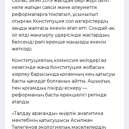
Облыс әкімі 2019 жылдан бері жүргізіліп
келе жатқан саяси және әлеуметтік
реформаларға тоқталып, ұсынылып
отырған Конституция сол өзгерістердің
заңды жалғасы екенін атап өтті. Сондай-ақ
ол елді жаңғырту үдерісінде жастардың
белсенді рөлі ерекше маңызды екенін
жеткізді.
Конституциялық комиссия өкілдері өз
кезегінде жаңа Конституция жобасын
әзірлеу барысында қоғамның кең қатысуы
басты қағидат болғанын айтты. Ашықтық
пен қоғамдық пікірді ескеру —
реформаның басты ерекшелігі ретінде
аталды.
«Талдау Қарағанды» өңірлік аналитика
мектебінің қатысушысы Асылжан
Төлегенов экологиялық мәселелердің