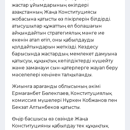
жастар ұйымдарының өкілдері
Қазақстанның Жаңа Конституциясы
жобасына қатысты өз пікірлерін білдірді.
Қатысушылар құжаттың ел болашағын
айқындайтын стратегиялық мәнге ие
екенін атап өтіп, оны қабылдауды
қолдайтындарын жеткізді. Кездесу
барысында жастардың мемлекет дамуына
қатысуы, құқықтық кепілдіктерді күшейту
және заманауи сын-қатерлерге жауап беру
мәселелері кеңінен талқыланды.
Жиынға Қарағанды облысының әкімі
Ермағанбет Бөлекпаев, Конституциялық
комиссия мүшелері Нұркен Кобжанов пен
Бекзат Алтынбеков қатысты.
Өңір басшысы өз сөзінде Жаңа
Конституцияны қабылдау тек құқықтық