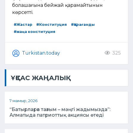
болашағына бейжай қарамайтынын
көрсетті.
#Жастар
#Конституция
#Қарағанды
#жаңа конституция
Turkistan.today
325
ҰҚСАС ЖАҢАЛЫҚ
7 мамыр, 2026
“Батырларға тағзым – мәңгі жадымызда”:
Алматыда патриоттық акциясы өтеді