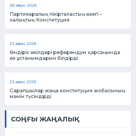
28 ақпан, 2026
Партияаралық пікірталастың өзегі –
халықтық Конституция
23 ақпан, 2026
Өндіріс өкілдері референдум қарсаңында
өз ұстанымдарын білдірді
23 ақпан, 2026
Сарапшылар жаңа конституция жобасының
мәнін түсіндірді
СОҢҒЫ ЖАҢАЛЫҚ