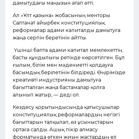
дамытудағы маңызын атап өтті.
Ал «Ұлт қазына» жобасының менторы
Салтанат Қайырбек конституциялық
реформалар адами капиталды дамытуға
жаңа серпін беретінін айтты.
Үшінші бапта адами капитал мемлекеттің
басты құндылығы ретінде көрсетілген. Бұл
ғылым, білім мен мәдениетті қолдауға
басымдық берілетінін білдіреді. Өңірімізде
креативті индустрияны дамытуға
бағытталған жаңа бастамалар қолға
алынып жатыр, — деді ол.
Кездесу қорытындысында қатысушылар
конституциялық реформалардың негізгі
бағыттарын талқылап, өз ұсыныстарын
ортаға салды. Ашық пікір алмасу
форматында өткен жиын жастардың ел