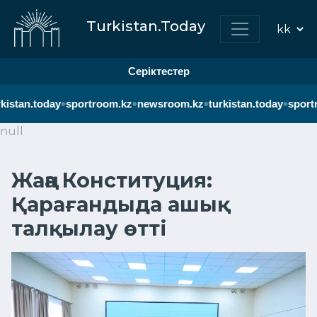
Turkistan.Today
Серіктестер
•
•
•
•
kistan.today
sportroom.kz
newsroom.kz
turkistan.today
sportr
null
Жаңа Конституция:
Қарағандыда ашық
талқылау өтті