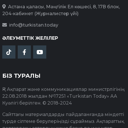
Астана қаласы, Мәңгілік Ел көшесі, 8, 17В блок,
204-кабинет (Журналистер үйі)
info@turkistan.today
ӘЛЕУМЕТТІК ЖЕЛІЛЕР
БІЗ ТУРАЛЫ
ҚР Ақпарат және коммуникациялар министрлігінің
22.08.2018 жылдан №17251 «Turkistan Today» АА
Куәлігі берілген. © 2018-2024
Сайттағы материалдарды пайдаланғанда міндетті
түрде сілтеме берулеріңізді сұраймыз. Ақпараттық