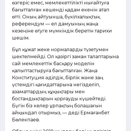
өзгеріс емес, мемлекеттілікті нығайтуға
бағытталған кешенді қадам екенін атап
өтті. Оның айтуынша, бүкілхалықтық
референдум — ел дамуының жаңа
кезеңіне өтуге мүмкіндік беретін тарихи
шешім.
Бұл құжат жеке нормаларды түзетумен
шектелмейді. Ол қазіргі заман талаптарына
сай мемлекеттік басқару моделін
қалыптастыруға бағытталған. Жаңа
Конституция әділдік, бірлік және заң
үстемдігі қағидаттарына негізделіп,
азаматтардың құқықтары мен
бостандықтарын қорғауды күшейтеді.
Бүгін біз келер ұрпақтың болашағын
айқындап отырмыз, — деді Ермағанбет
Бөлекпаев.