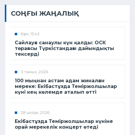
СОҢҒЫ ЖАҢАЛЫҚ
Бүгін, 15:43
Сайлауға санаулы күн қалды: ОСК
төрағасы Түркістандағы дайындықты
тексерді
3 тамыз, 2026
100 мыңнан астам адам жиналған
мереке: Екібастұзда Теміржолшылар
күні кең көлемде аталып өтті
28 шілде, 2026
Екібастұзда Теміржолшылар күніне
орай мерекелік концерт өтеді