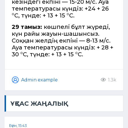
кезіндегі екпіні — 15-20 м/с. Ауа
температурасы күндіз: +24 + 26
°C, түнде: + 13 + 15 °C.
29 тамыз:
көшпелі бұлт жүреді,
күн райы жауын-шашынсыз.
Соққан желдің екпіні — 8-13 м/с.
Ауа температурасы күндіз: + 28 +
30 °C, түнде: + 13 + 15 °C.
Admin example
1.3k
ҰҚСАС ЖАҢАЛЫҚ
Бүгін, 15:43