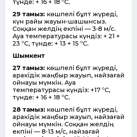
түнде: + 16 + 18 °C.
29 тамыз:
көшпелі бұлт жүреді,
күн райы жауын-шашынсыз.
Соққан желдің екпіні — 3-8 м/с.
Ауа температурасы күндіз: + 21 +
23 °C, түнде: + 13 + 15 °C.
Шымкент
27 тамыз:
көшпелі бұлт жүреді,
аракідік жаңбыр жауып, найзағай
ойнауы мүмкін. Ауа
температурасы күндіз: +17 °C,
түнде: + 16 + 18 °C.
28 тамыз:
көшпелі бұлт жүреді,
аракідік жаңбыр жауып, найзағай
ойнауы мүмкін. Соққан желдің
екпіні — 8-13 м/с, найзағай