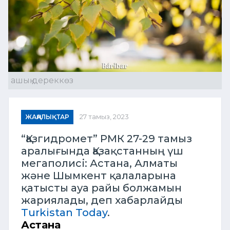
ашық дереккөз
ЖАҢАЛЫҚТАР
27 тамыз, 2023
“Қазгидромет” РМК 27-29 тамыз
аралығында Қазақстанның үш
мегаполисі: Астана, Алматы
және Шымкент қалаларына
қатысты ауа райы болжамын
жариялады, деп хабарлайды
Turkistan Today
.
Астана