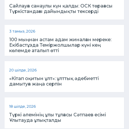
Сайлауға санаулы күн қалды: ОСК төрағасы
Түркістандағы дайындықты тексерді
3 тамыз, 2026
100 мыңнан астам адам жиналған мереке:
Екібастұзда Теміржолшылар күні кең
көлемде аталып өтті
20 шілде, 2026
«Кітап оқитын ұлт»: ұлттық әдебиетті
дамытуға жаңа серпін
18 шілде, 2026
Түркі әлемінің ұлы тұлғасы Сәтпаев есімі
Ұлытауда ұлықталды