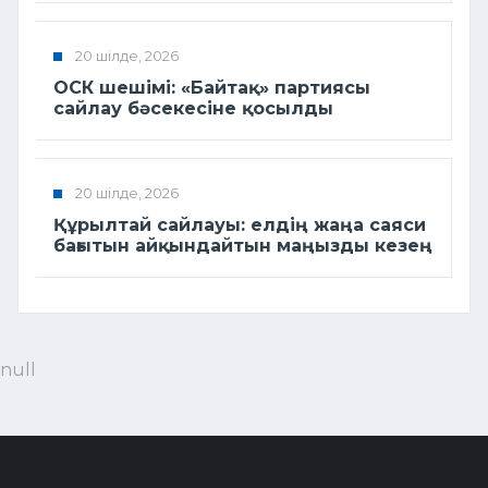
20 шілде, 2026
ОСК шешімі: «Байтақ» партиясы
сайлау бәсекесіне қосылды
20 шілде, 2026
Құрылтай сайлауы: елдің жаңа саяси
бағытын айқындайтын маңызды кезең
null