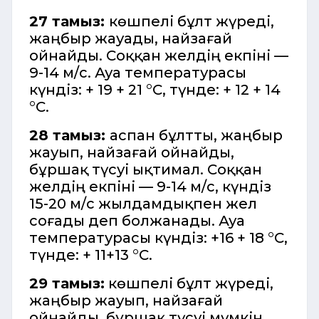
27 тамыз:
көшпелі бұлт жүреді,
жаңбыр жауады, найзағай
ойнайды. Соққан желдің екпіні —
9-14 м/с. Ауа температурасы
күндіз: + 19 + 21 °C, түнде: + 12 + 14
°C.
28 тамыз:
аспан бұлтты, жаңбыр
жауып, найзағай ойнайды,
бұршақ түсуі ықтимал. Соққан
желдің екпіні — 9-14 м/с, күндіз
15-20 м/с жылдамдықпен жел
соғады деп болжанады. Ауа
температурасы күндіз: +16 + 18 °C,
түнде: + 11+13 °C.
29 тамыз:
көшпелі бұлт жүреді,
жаңбыр жауып, найзағай
ойнайды, бұршақ түсуі мүмкін.