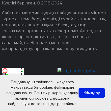
Куәлігі берілген. © 2018-2024
Сайттағы материалдарды пайдаланғанда міндетті
түрде сілтеме берулеріңізді сұраймыз. Ақпараттық
порталдағы авторлық және басқа да құқықтар
толығымен қорғалатынын ескертеміз. Автордың
жеке пікірі редакцияның көзқарасы болып
саналмайды. Жарнама мен түрлі
хабарландыруларға жарнама беруші жауапты.
Пайдаланушы тәжірибесін жақсарту
мақсатында біз cookies файлдарын
пайдаланамыз. Сайтты әрі қарай қолдану
Қабылдау
арқылы сіз cookies файлдарын
© Turkistan Today. Барлық құқық қорғалған.
пайдалануға келісетініңізді растайсыз