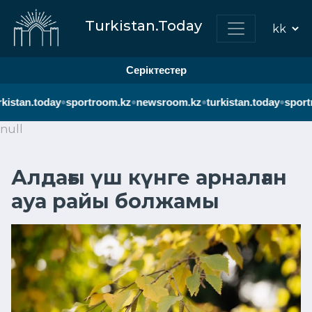
Turkistan.Today
Серіктестер
•
•
•
•
kistan.today
sportroom.kz
newsroom.kz
turkistan.today
sport
null
Алдағы үш күнге арналған
ауа райы болжамы