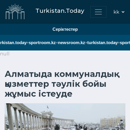
Turkistan.Today
Серіктестер
•
•
•
•
rkistan.today
sportroom.kz
newsroom.kz
turkistan.today
sport
null
Алматыда коммуналдық
қызметтер тәулік бойы
жұмыс істеуде