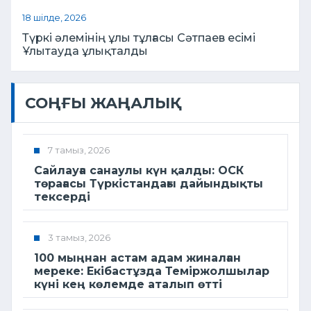
18 шілде, 2026
Түркі әлемінің ұлы тұлғасы Сәтпаев есімі
Ұлытауда ұлықталды
СОҢҒЫ ЖАҢАЛЫҚ
7 тамыз, 2026
Сайлауға санаулы күн қалды: ОСК
төрағасы Түркістандағы дайындықты
тексерді
3 тамыз, 2026
100 мыңнан астам адам жиналған
мереке: Екібастұзда Теміржолшылар
күні кең көлемде аталып өтті