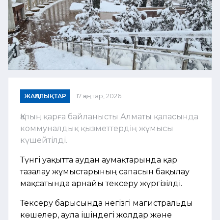
ЖАҢАЛЫҚТАР
17 қаңтар, 2026
Қалың қарға байланысты Алматы қаласында
коммуналдық қызметтердің жұмысы
күшейтілді.
Түнгі уақытта аудан аумақтарында қар
тазалау жұмыстарының сапасын бақылау
мақсатында арнайы тексеру жүргізілді.
Тексеру барысында негізгі магистральды
көшелер, аула ішіндегі жолдар және