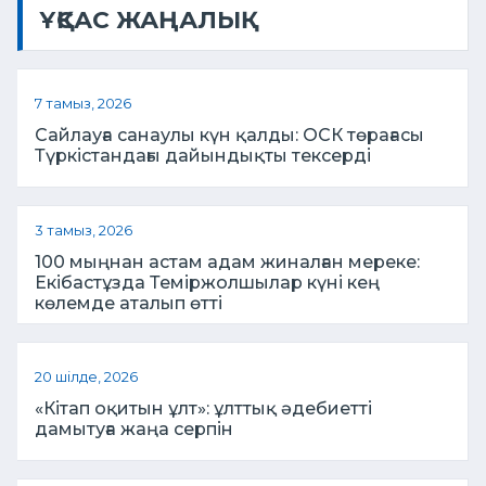
ҰҚСАС ЖАҢАЛЫҚ
7 тамыз, 2026
Сайлауға санаулы күн қалды: ОСК төрағасы
Түркістандағы дайындықты тексерді
3 тамыз, 2026
100 мыңнан астам адам жиналған мереке:
Екібастұзда Теміржолшылар күні кең
көлемде аталып өтті
20 шілде, 2026
«Кітап оқитын ұлт»: ұлттық әдебиетті
дамытуға жаңа серпін