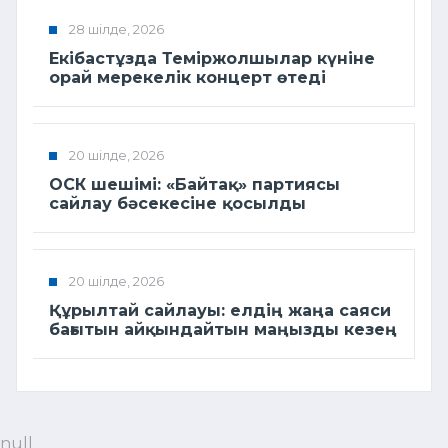
28 шілде, 2026
Екібастұзда Теміржолшылар күніне
орай мерекелік концерт өтеді
20 шілде, 2026
ОСК шешімі: «Байтақ» партиясы
сайлау бәсекесіне қосылды
20 шілде, 2026
Құрылтай сайлауы: елдің жаңа саяси
бағытын айқындайтын маңызды кезең
null