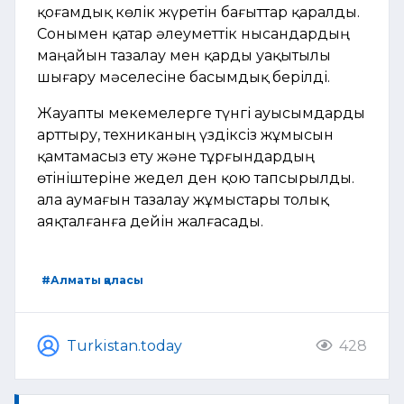
қоғамдық көлік жүретін бағыттар қаралды.
Сонымен қатар әлеуметтік нысандардың
маңайын тазалау мен қарды уақытылы
шығару мәселесіне басымдық берілді.
Жауапты мекемелерге түнгі ауысымдарды
арттыру, техниканың үздіксіз жұмысын
қамтамасыз ету және тұрғындардың
өтініштеріне жедел ден қою тапсырылды.
Қала аумағын тазалау жұмыстары толық
аяқталғанға дейін жалғасады.
#Алматы қаласы
Turkistan.today
428