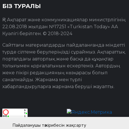
БІЗ ТУРАЛЫ
ҚР Ақпарат және коммуникациялар министрлігінің
22.08.2018 жылдан №17251 «Turkistan Today» АА
Куәлігі берілген. © 2018-2024
Сайттағы материалдарды пайдаланғанда міндетті
түрде сілтеме берулеріңізді сұраймыз. Ақпараттық
порталдағы авторлық және басқа да құқықтар
толығымен қорғалатынын ескертеміз. Автордың
жеке пікірі редакцияның көзқарасы болып
саналмайды. Жарнама мен түрлі
хабарландыруларға жарнама беруші жауапты.
Пайдаланушы тәжірибесін жақсарту