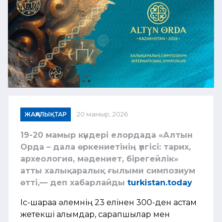
ЖАҢАЛЫҚТАР
20 мамыр, 2026
19-20 мамыр күндері елордада «Алтын
Орда – дала өркениетінің үлгісі: тарих,
археология, мәдениет, бірегейлік»
атты халықаралық ғылыми симпозиум
өтті,— деп хабарлайды
turkistan.today
Іс-шараға әлемнің 23 елінен 300-ден астам
жетекші ғалымдар, сарапшылар мен