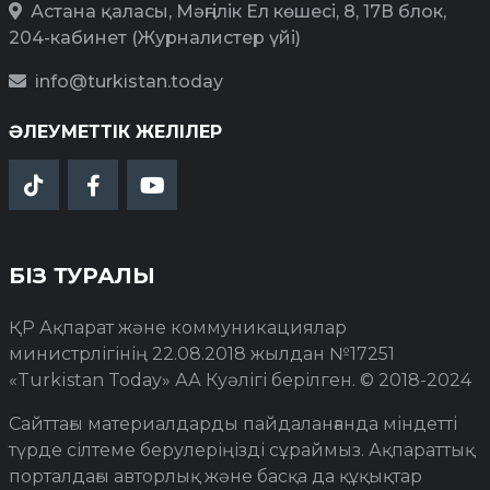
Астана қаласы, Мәңгілік Ел көшесі, 8, 17В блок,
204-кабинет (Журналистер үйі)
info@turkistan.today
ӘЛЕУМЕТТІК ЖЕЛІЛЕР
БІЗ ТУРАЛЫ
ҚР Ақпарат және коммуникациялар
министрлігінің 22.08.2018 жылдан №17251
«Turkistan Today» АА Куәлігі берілген. © 2018-2024
Сайттағы материалдарды пайдаланғанда міндетті
түрде сілтеме берулеріңізді сұраймыз. Ақпараттық
порталдағы авторлық және басқа да құқықтар