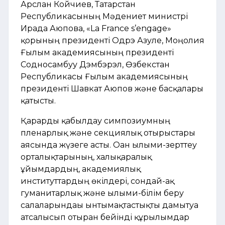
Арслан Койчиев, Татарстан
Республикасының Мәдениет министрі
Ирада Аюпова, «La France s’engage»
қорының президенті Одрэ Азуле, Моңғолия
Ғылым академиясының президенті
Содносамбуу Дэмбэрэл, Өзбекстан
Республикасы Ғылым академиясының
президенті Шавкат Аюпов және басқалары
қатысты.
Қарарды қабылдау симпозиумның
пленарлық және секциялық отырыстары
аясында жүзеге асты. Оған ғылыми-зерттеу
орталықтарының, халықаралық
ұйымдардың, академиялық
институттардың өкілдері, сондай-ақ
гуманитарлық және ғылыми-білім беру
салаларындағы ынтымақтастықты дамытуға
атсалысып отырған бейінді құрылымдар