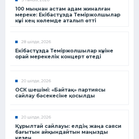
100 мыңнан астам адам жиналған
мереке: Екібастұзда Теміржолшылар
күні кең көлемде аталып өтті
28 шілде, 2026
Екібастұзда Теміржолшылар күніне
орай мерекелік концерт өтеді
20 шілде, 2026
ОСК шешімі: «Байтақ» партиясы
сайлау бәсекесіне қосылды
20 шілде, 2026
Құрылтай сайлауы: елдің жаңа саяси
бағытын айқындайтын маңызды
кезең