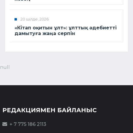
20 шілде, 2026
«Кітап оқитын ұлт»: ұлттық әдебиетті
дамытуға жаңа серпін
null
РЕДАКЦИЯМЕН БАЙЛАНЫС
+ 7 775 186 2113