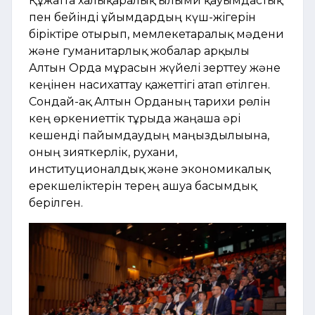
Құжатта халықаралық ғылыми қауымдастық
пен бейінді ұйымдардың күш-жігерін
біріктіре отырып, мемлекетаралық мәдени
және гуманитарлық жобалар арқылы
Алтын Орда мұрасын жүйелі зерттеу және
кеңінен насихаттау қажеттігі атап өтілген.
Сондай-ақ Алтын Орданың тарихи рөлін
кең өркениеттік тұрғыда жаңаша әрі
кешенді пайымдаудың маңыздылығына,
оның зияткерлік, рухани,
институционалдық және экономикалық
ерекшеліктерін терең ашуға басымдық
берілген.