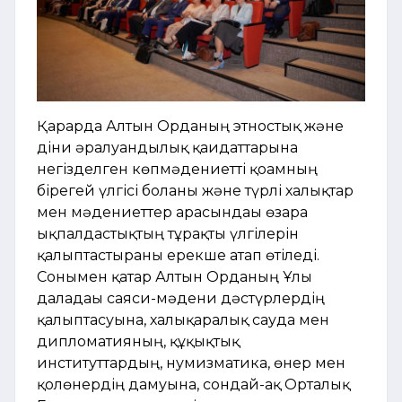
Қарарда Алтын Орданың этностық және
діни әралуандылық қағидаттарына
негізделген көпмәдениетті қоғамның
бірегей үлгісі болғаны және түрлі халықтар
мен мәдениеттер арасындағы өзара
ықпалдастықтың тұрақты үлгілерін
қалыптастырғаны ерекше атап өтіледі.
Сонымен қатар Алтын Орданың Ұлы
даладағы саяси-мәдени дәстүрлердің
қалыптасуына, халықаралық сауда мен
дипломатияның, құқықтық
институттардың, нумизматика, өнер мен
қолөнердің дамуына, сондай-ақ Орталық