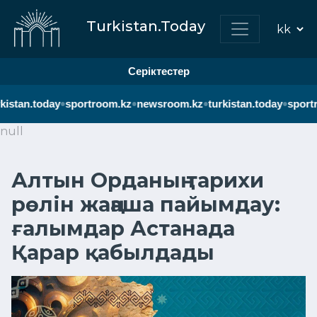
Turkistan.Today
Серіктестер
•
•
•
•
istan.today
sportroom.kz
newsroom.kz
turkistan.today
sportr
null
Алтын Орданың тарихи
рөлін жаңаша пайымдау:
ғалымдар Астанада
Қарар қабылдады