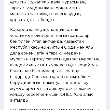
қатысты. Құжат Ұлы дала мұрасының
тарихи, мәдени және өркениеттік
маңызын жан-жақты талқылаудың
қорытындысы болды.
Қарарда қатысушылардың ортақ
ұстанымын білдіретін негізгі қағидалар
бекітілген. Атап айтқанда, Қазақстан
Республикасының Алтын Орда мен Ұлы
дала өркениетінің тарихи-мәдени
мұрасын зерттеу саласындағы халықаралық
академиялық ынтымақтастықты кеңейтуге
бағытталған бастамаларына қолдау
білдірілді. Сонымен қатар ғылыми-білім
беру диалогын дамытуға және зерттеу
жұмыстарының ілгерілеуіне жан-жақты
қолдау көрсеткені үшін ЮНЕСКО-ға алғыс
айтылды.