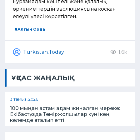
Еуразиядағы көшпелі және қалалық
өркениеттердің эволюциясына қосқан
елеулі үлесі көрсетілген.
#Алтын Орда
Turkistan.Today
1.6k
ҰҚСАС ЖАҢАЛЫҚ
3 тамыз, 2026
100 мыңнан астам адам жиналған мереке:
Екібастұзда Теміржолшылар күні кең
көлемде аталып өтті