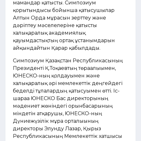
мамандар қатысты. Симпозиум
қорытындысы бойынша қатысушылар
Алтын Орда мұрасын зерттеу және
дәріптеу мәселелеріне қатысты
халықаралық академиялық
қауымдастықтың ортақ ұстанымдарын
айқындайтын Қарар қабылдады.
Симпозиум Қазақстан Республикасының
Президенті Қ.Тоқаевтың төрағалығымен,
ЮНЕСКО-ның қолдауымен және
халықаралық әрі мемлекеттік деңгейдегі
беделді тұлғалардың қатысуымен өтті. Іс-
шараға ЮНЕСКО Бас директорының
мәдениет жөніндегі орынбасарының
міндетін атқарушы, ЮНЕСКО-ның
Дүниежүзілік мұра орталығының
директоры Элунду Лазар, Қырғыз
Республикасының Мемлекеттік хатшысы