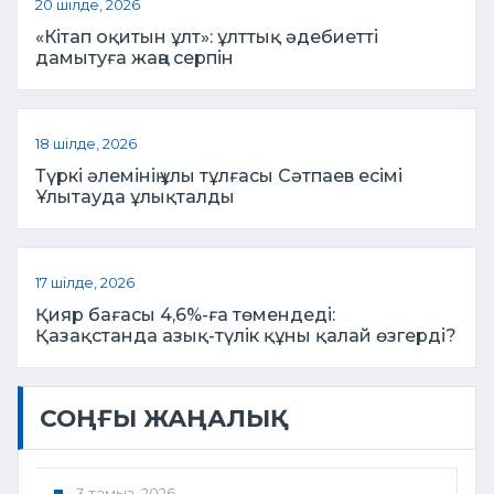
20 шілде, 2026
«Кітап оқитын ұлт»: ұлттық әдебиетті
дамытуға жаңа серпін
18 шілде, 2026
Түркі әлемінің ұлы тұлғасы Сәтпаев есімі
Ұлытауда ұлықталды
17 шілде, 2026
Қияр бағасы 4,6%-ға төмендеді:
Қазақстанда азық-түлік құны қалай өзгерді?
СОҢҒЫ ЖАҢАЛЫҚ
3 тамыз, 2026