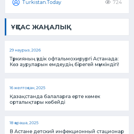
Turkistan.Today
724
ҰҚСАС ЖАҢАЛЫҚ
29 наурыз, 2026
Түркияның үздік офтальмохирургі Астанада:
Көз ауруларын емдеудің бірегей мүмкіндігі!
16 желтоқсан, 2025
Қазақстанда балаларға ерте көмек
орталықтары көбейді
18 қараша, 2025
В Астане детский инфекционный стационар