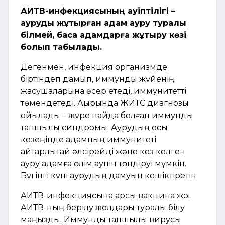
АИТВ-инфекциясының қауіптілігі –
ауруды жұқтырған адам ауру туралы
білмей, басқа адамдарға жұқтыру көзі
болып табылады.
Дегенмен, инфекция организмде
біртіндеп дамып, иммундық жүйенің
жасушаларына әсер етеді, иммунитетті
төмендетеді. Ақырында ЖИТС диагнозы
қойылады – жүре пайда болған иммундық
тапшылық синдромы. Аурудың осы
кезеңінде адамның иммунитеті
айтарлықтай әлсірейді және кез келген
ауру адамға өлім қаупін төндіруі мүмкін.
Бүгінгі күні аурудың дамуын кешіктіретін
АИТВ-инфекциясына қарсы вакцина жоқ.
АИТВ-ның берілу жолдары туралы білу
маңызды. Иммундық тапшылық вирусы