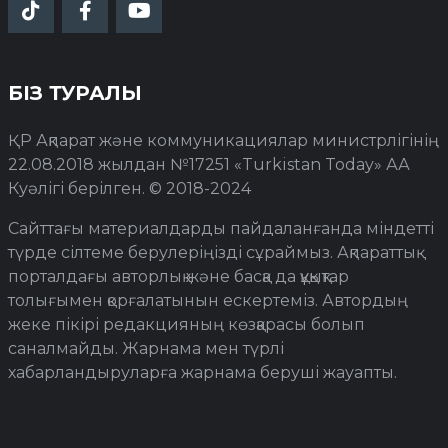
БІЗ ТУРАЛЫ
ҚР Ақпарат және коммуникациялар министрлігінің
22.08.2018 жылдан №17251 «Turkistan Today» АА
Куәлігі берілген. © 2018-2024
Сайттағы материалдарды пайдаланғанда міндетті
түрде сілтеме берулеріңізді сұраймыз. Ақпараттық
порталдағы авторлық және басқа да құқықтар
толығымен қорғалатынын ескертеміз. Автордың
жеке пікірі редакцияның көзқарасы болып
саналмайды. Жарнама мен түрлі
хабарландыруларға жарнама беруші жауапты.