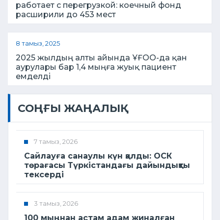
работает с перегрузкой: коечный фонд
расширили до 453 мест
8 тамыз, 2025
2025 жылдың алты айында ҰҒОО-да қан
аурулары бар 1,4 мыңға жуық пациент
емделді
СОҢҒЫ ЖАҢАЛЫҚ
7 тамыз, 2026
Сайлауға санаулы күн қалды: ОСК
төрағасы Түркістандағы дайындықты
тексерді
3 тамыз, 2026
100 мыңнан астам адам жиналған