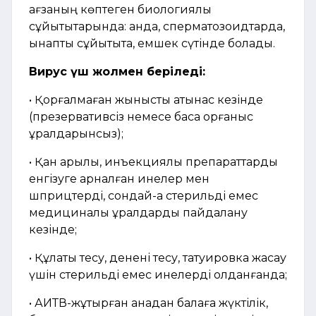
ағзаның көптеген биологиялық
сұйықтықтарында: қанда, сперматозоидтарда,
қынаптық сұйықтықта, емшек сүтінде болады.
Вирус үш жолмен беріледі:
• Қорғалмаған жыныстық қатынас кезінде
(презервативсіз немесе басқа қорғаныс
құралдарынсыз);
• Қан арқылы, инъекциялық препараттарды
енгізуге арналған инелер мен
шприцтерді, сондай-ақ стерильді емес
медициналық құралдарды пайдалану
кезінде;
• Құлақты тесу, денені тесу, татуировка жасау
үшін стерильді емес инелерді қолданғанда;
• АИТВ-жұқтырған анадан балаға жүктілік,