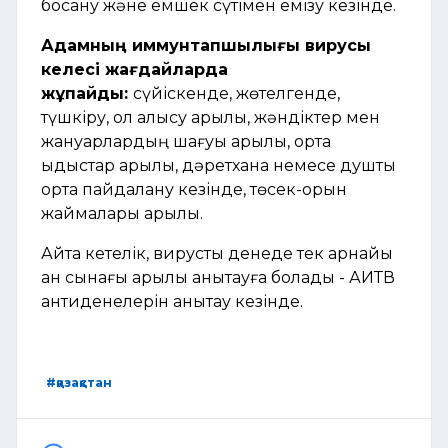
босану және емшек сүтімен емізу кезінде.
Адамның иммунтапшылығы вирусы
келесі жағдайларда
жұқпайды:
сүйіскенде, жөтелгенде,
түшкіру, қол алысу арқылы, жәндіктер мен
жануарлардың шағуы арқылы, ортақ
ыдыстар арқылы, дәретхана немесе душты
ортақ пайдалану кезінде, төсек-орын
жаймалары арқылы.
Айта кетелік, вирусты денеде тек арнайы
қан сынағы арқылы анықтауға болады - АИТВ
антиденелерін анықтау кезінде.
#қазақстан