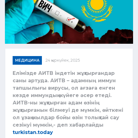
МЕДИЦИНА
24 қыркүйек, 2025
Елімізде АИТВ індетін жұқтырғандар
саны артуда. АИТВ – адамның иммун
тапшылығы вирусы, ол ағзаға енген
кезде иммундық жүйеге әсер етеді.
АИТВ-ны жұқтырған адам өзінің
жұқтырғанын білмеуі де мүмкін, өйткені
ол ұзақ жылдар бойы өзін толықтай сау
сезінуі мүмкін,- деп хабарлайды
turkistan.today