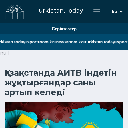
Turkistan.Today
Серіктестер
•
•
•
•
kistan.today
sportroom.kz
newsroom.kz
turkistan.today
sport
null
Қазақстанда АИТВ індетін
жұқтырғандар саны
артып келеді