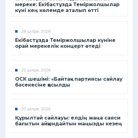
мереке: Екібастұзда Теміржолшылар
күні кең көлемде аталып өтті
28 шілде, 2026
Екібастұзда Теміржолшылар күніне
орай мерекелік концерт өтеді
20 шілде, 2026
ОСК шешімі: «Байтақ» партиясы сайлау
бәсекесіне қосылды
20 шілде, 2026
Құрылтай сайлауы: елдің жаңа саяси
бағытын айқындайтын маңызды кезең