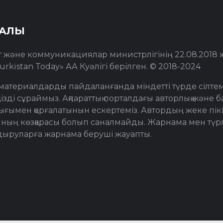
РАЛЫ
т және коммуникациялар министрлігінің 22.08.2018
urkistan Today» АА Куәлігі берілген. © 2018-2024
материалдарды пайдаланғанда міндетті түрде сілте
ізді сұраймыз. Ақпараттық порталдағы авторлық және ба
толығымен қорғалатынын ескертеміз. Автордың жеке пікі
ның көзқарасы болып саналмайды. Жарнама мен түр
дыруларға жарнама беруші жауапты.