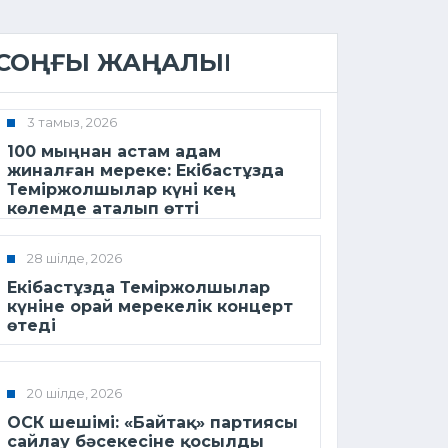
СОҢҒЫ ЖАҢАЛЫҚ
3 тамыз, 2026
100 мыңнан астам адам
жиналған мереке: Екібастұзда
Теміржолшылар күні кең
көлемде аталып өтті
28 шілде, 2026
Екібастұзда Теміржолшылар
күніне орай мерекелік концерт
өтеді
20 шілде, 2026
ОСК шешімі: «Байтақ» партиясы
сайлау бәсекесіне қосылды