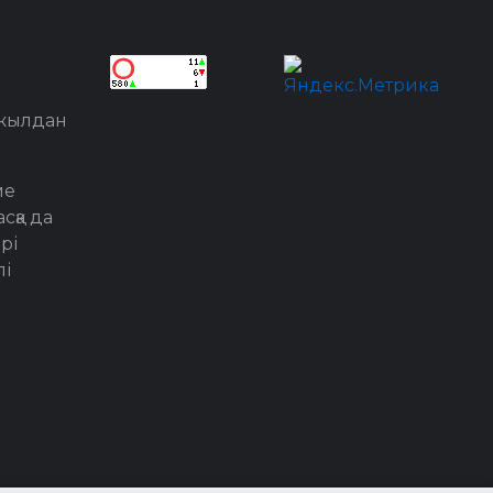
 жылдан
ме
сқа да
рі
лі