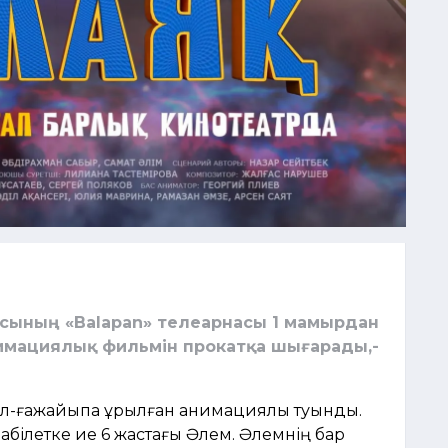
ясының «Balapan» телеарнасы 1 мамырдан
имациялық фильмін прокатқа шығарады,-
иял-ғажайыпқа құрылған анимациялық туынды.
абілетке ие 6 жастағы Әлем. Әлемнің бар