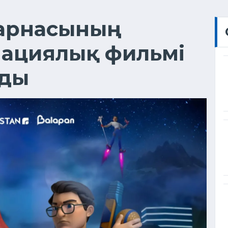
арнасының
ациялық фильмі
ады