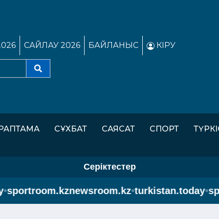
2026
САЙЛАУ 2026
БАЙЛАНЫС
КІРУ
РАПТАМА
СҰХБАТ
САЯСАТ
СПОРТ
ТҮРК
Серіктестер
portroom.kz
newsroom.kz
•
turkistan.today
•
sport