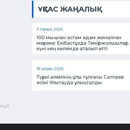
ҰҚСАС ЖАҢАЛЫҚ
3 тамыз, 2026
100 мыңнан астам адам жиналған
мереке: Екібастұзда Теміржолшылар
күні кең көлемде аталып өтті
18 шілде, 2026
Түркі әлемінің ұлы тұлғасы Сәтпаев
есімі Ұлытауда ұлықталды
null