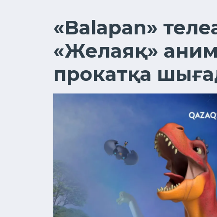
«Balapan» теле
«Желаяқ» аним
прокатқа шығ