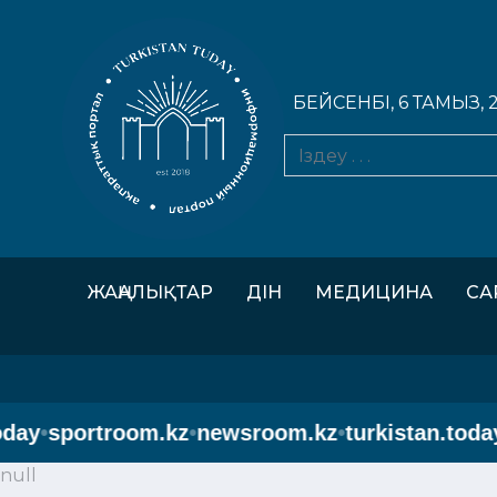
БЕЙСЕНБІ, 6 ТАМЫЗ, 
ЖАҢАЛЫҚТАР
ДІН
МЕДИЦИНА
СА
y
•
sportroom.kz
•
newsroom.kz
•
turkistan.today
•
s
null