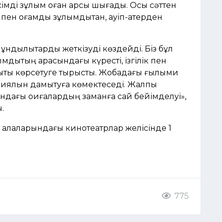
сімді зұлым оған қарсы шығады. Осы сәттен
н қоғамды зұлымдықтан, қауіп-қатерден
ұндылықтарды жеткізуді көздейді. Біз бұл
мдықтың арасындағы күресті, ізгілік пен
ықты көрсетуге тырыстық. Жобадағы ғылыми
 қиялын дамытуға көмектеседі. Жалпы
сындағы оқиғалардың заманға сай бейімделуі»,
.
 қалаларындағы кинотеатрлар желісінде 1
775