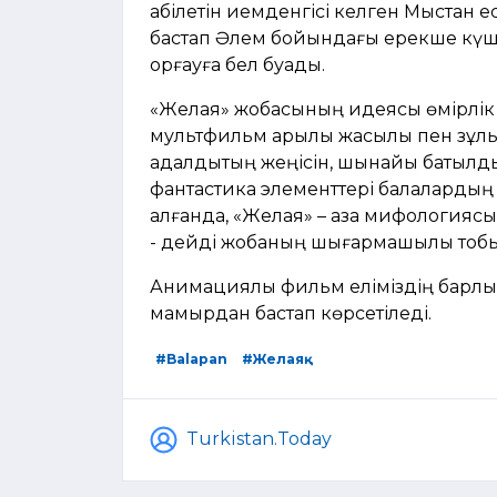
қабілетін иемденгісі келген Мыстан е
бастап Әлем бойындағы ерекше күшпе
қорғауға бел буады.
«Желаяқ» жобасының идеясы өмірлік қ
мультфильм арқылы жақсылық пен зұлы
адалдықтың жеңісін, шынайы батылд
фантастика элементтері балалардың
алғанда, «Желаяқ» – қазақ мифология
- дейді жобаның шығармашылық тобы
Анимациялық фильм еліміздің барлық
мамырдан бастап көрсетіледі.
#Balapan
#Желаяқ
Turkistan.Today