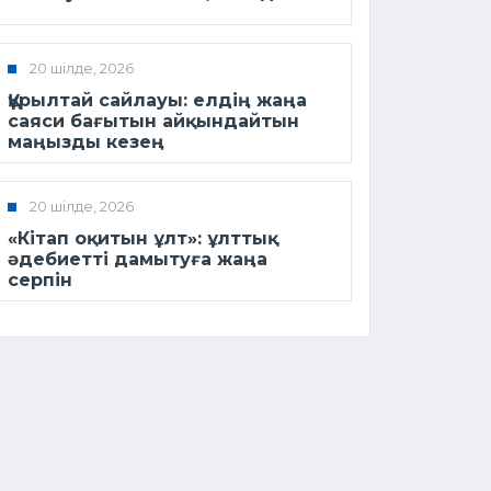
20 шілде, 2026
Құрылтай сайлауы: елдің жаңа
саяси бағытын айқындайтын
маңызды кезең
20 шілде, 2026
«Кітап оқитын ұлт»: ұлттық
әдебиетті дамытуға жаңа
серпін