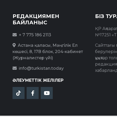
РЕДАКЦИЯМЕН
БІЗ ТУ
БАЙЛАНЫС
ҚР Ақпара
+ 7 775 186 2113
№17251 «T
Астана қаласы, Мәңгілік Ел
Сайттағы 
көшесі, 8, 17В блок, 204-кабинет
берулерің
(Журналистер үйі)
құқықтар 
редакция
info@turkistan.today
хабарлан
ӘЛЕУМЕТТІК ЖЕЛІЛЕР