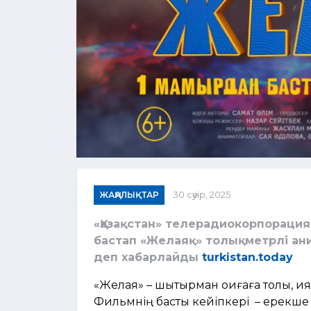
ЖАҢАЛЫҚТАР
30 сәуір, 2025
«Қазақстан» телерадиокорпораци
бастап «Желаяқ» толықметрлі ан
деп хабарлайды
turkistan.today
«Желаяқ» – шытырман оқиғаға толы, қ
Фильмнің басты кейіпкері – ерекше қ