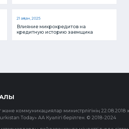
21 ақпан, 2025
Влияние микрокредитов на
кредитную историю заемщика
РАЛЫ
т және коммуникациялар министрлігінің 22.08.2018
urkistan Today» АА Куәлігі берілген. © 2018-2024