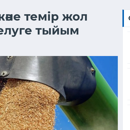
әне темір жол
келуге тыйым