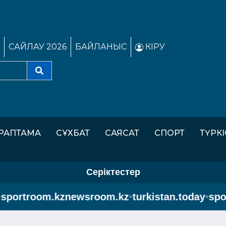
САЙЛАУ 2026
БАЙЛАНЫС
КІРУ
РАПТАМА
СҰХБАТ
САЯСАТ
СПОРТ
ТҮРК
Серіктестер
ortroom.kz
newsroom.kz
•
turkistan.today
•
sport