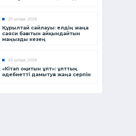
20 шілде, 2026
Құрылтай сайлауы: елдің жаңа
саяси бағытын айқындайтын
маңызды кезең
20 шілде, 2026
«Кітап оқитын ұлт»: ұлттық
әдебиетті дамытуға жаңа серпін