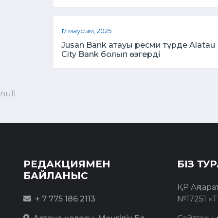
17 маусым, 2025
Jusan Bank атауы ресми түрде Alatau
City Bank болып өзгерді
null
РЕДАКЦИЯМЕН
БІЗ ТУ
БАЙЛАНЫС
ҚР Ақпара
+ 7 775 186 2113
№17251 «T