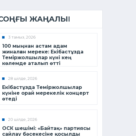
СОҢҒЫ ЖАҢАЛЫҚ
3 тамыз, 2026
100 мыңнан астам адам
жиналған мереке: Екібастұзда
Теміржолшылар күні кең
көлемде аталып өтті
28 шілде, 2026
Екібастұзда Теміржолшылар
күніне орай мерекелік концерт
өтеді
20 шілде, 2026
ОСК шешімі: «Байтақ» партиясы
сайлау бәсекесіне қосылды