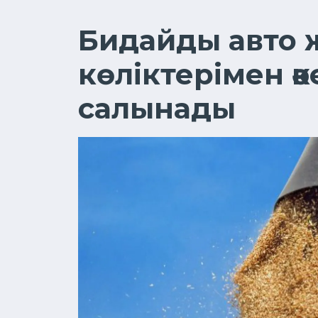
Бидайды авто ж
көліктерімен ә
салынады