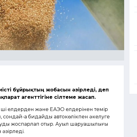
істі бұйрықтың жобасын әзірледі, деп
ақпарат агенттігіне сілтеме жасап.
нші елдерден және ЕАЭО елдерінен темір
, сондай-ақ бидайды автокөлікпен әкелуге
ртуды жоспарлап отыр. Ауыл шаруашылығы
 әзірледі.