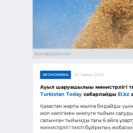
ашық дереккөз
ЭКОНОМИКА
20 тамыз, 2023
Ауыл шаруашылығы министрлігі ти
Turkistan Today
хабарлайды
El.kz
Қазақстан жарты жылға бидайды үші
жол көлігімен әкелуге тыйым салуды
салынған тыйымды тағы 6 айға ұза
министрлігі тиісті бұйрықтың жобасын