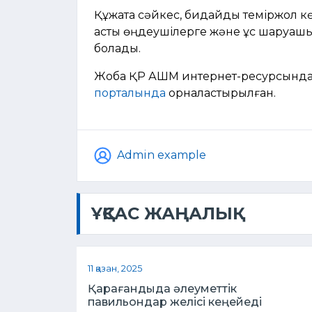
Құжатқа сәйкес, бидайды теміржол к
астық өңдеушілерге және құс шаруа
болады.
Жоба ҚР АШМ интернет-ресурсында
порталында
орналастырылған.
Admin example
ҰҚСАС ЖАҢАЛЫҚ
11 қазан, 2025
Қарағандыда әлеуметтік
павильондар желісі кеңейеді