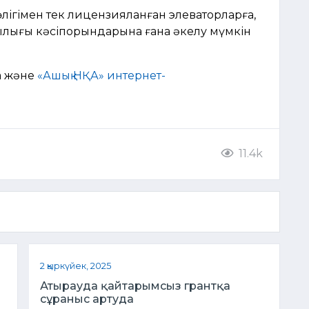
өлігімен тек лицензияланған элеваторларға,
шылығы кәсіпорындарына ғана әкелу мүмкін
 және
«Ашық НҚА» интернет-
11.4k
2 қыркүйек, 2025
Атырауда қайтарымсыз грантқа
сұраныс артуда