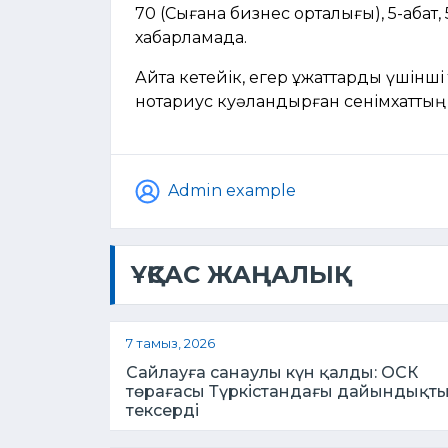
70 (Сығанақ бизнес орталығы), 5-қабат
хабарламада.
Айта кетейік, егер құжаттарды үшінші
нотариус куәландырған сенімхаттың т
Admin example
ҰҚСАС ЖАҢАЛЫҚ
7 тамыз, 2026
Сайлауға санаулы күн қалды: ОСК
төрағасы Түркістандағы дайындықт
тексерді