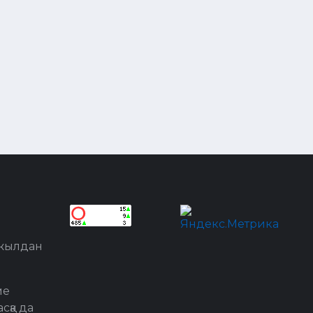
 жылдан
ме
сқа да