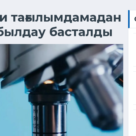
и тағылымдамадан
абылдау басталды