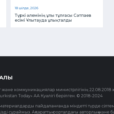
18 шілде, 2026
Түркі әлемінің ұлы тұлғасы Сәтпаев
есімі Ұлытауда ұлықталды
РАЛЫ
т және коммуникациялар министрлігінің 22.08.2018
urkistan Today» АА Куәлігі берілген. © 2018-2024
материалдарды пайдаланғанда міндетті түрде сілте
ізді сұраймыз. Ақпараттық порталдағы авторлық және ба