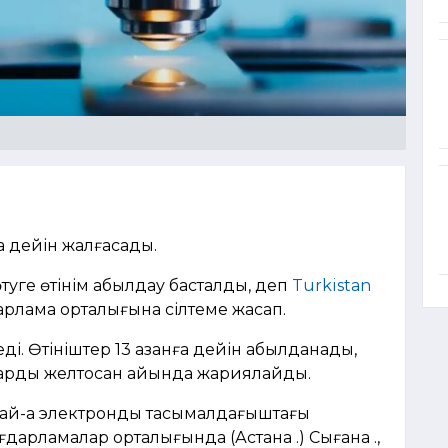
ға дейін жалғасады.
ге өтінім қабылдау басталды, деп
Turkistan
рлама орталығына сілтеме жасап.
ді. Өтініштер 13 қазанға дейін қабылданады,
арды желтоқсан айында жариялайды.
ндай-ақ электронды тасымалдағыштағы
дарламалар орталығында (Астана қ.) Сығанақ қ.,