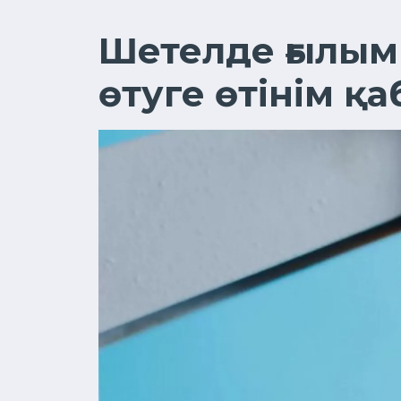
Шетелде ғылым
өтуге өтінім қ