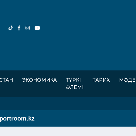
ІСТАН
ЭКОНОМИКА
ТҮРКІ
ТАРИХ
МӘДЕ
ӘЛЕМІ
rtroom.kz