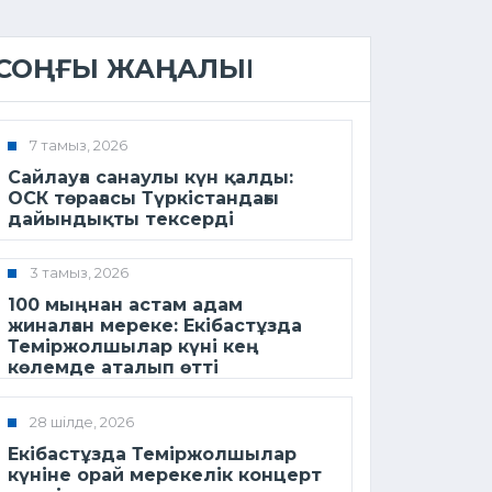
СОҢҒЫ ЖАҢАЛЫҚ
7 тамыз, 2026
Сайлауға санаулы күн қалды:
ОСК төрағасы Түркістандағы
дайындықты тексерді
3 тамыз, 2026
100 мыңнан астам адам
жиналған мереке: Екібастұзда
Теміржолшылар күні кең
көлемде аталып өтті
28 шілде, 2026
Екібастұзда Теміржолшылар
күніне орай мерекелік концерт