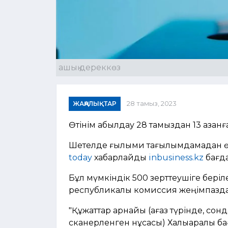
ашық дереккөз
ЖАҢАЛЫҚТАР
28 тамыз, 2023
Өтінім қабылдау 28 тамыздан 13 қазан
Шетелде ғылыми тағылымдамадан өту
today
хабарлайды
inbusiness.kz
бағда
Бұл мүмкіндік 500 зерттеушіге беріле
республикалық комиссия жеңімпазд
"Құжаттар арнайы (қағаз түрінде, со
сканерленген нұсқасы) Халықаралық бағ