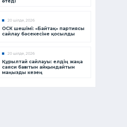
өтеді
20 шілде, 2026
ОСК шешімі: «Байтақ» партиясы
сайлау бәсекесіне қосылды
20 шілде, 2026
Құрылтай сайлауы: елдің жаңа
саяси бағытын айқындайтын
маңызды кезең