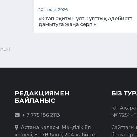
20 шілде, 2026
«Кітап оқитын ұлт»: ұлттық әдебиетті
дамытуға жаңа серпін
null
РЕДАКЦИЯМЕН
БІЗ ТУ
БАЙЛАНЫС
ҚР Ақпара
+ 7 775 186 2113
№17251 «T
Астана қаласы, Мәңгілік Ел
Сайттағы 
көшесі, 8, 17В блок, 204-кабинет
берулерің