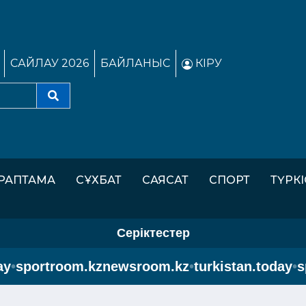
САЙЛАУ 2026
БАЙЛАНЫС
КІРУ
РАПТАМА
СҰХБАТ
САЯСАТ
СПОРТ
ТҮРК
Серіктестер
•
sportroom.kz
newsroom.kz
•
turkistan.today
•
spo