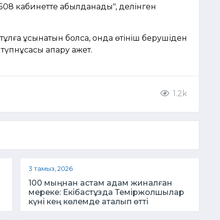
, 508 кабинетте қабылданады", делінген
 тұлға ұсынатын болса, онда өтініш берушіден
үпнұсқасы апару қажет.
1.2k
3 тамыз, 2026
100 мыңнан астам адам жиналған
ы
мереке: Екібастұзда Теміржолшылар
күні кең көлемде аталып өтті