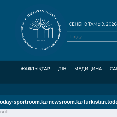
СЕНБІ, 8 ТАМЫЗ, 2026
ЖАҢАЛЫҚТАР
ДІН
МЕДИЦИНА
СА
day
•
sportroom.kz
•
newsroom.kz
•
turkistan.today
null