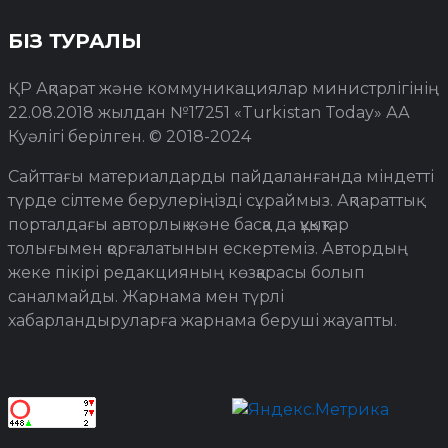
БІЗ ТУРАЛЫ
ҚР Ақпарат және коммуникациялар министрлігінің
22.08.2018 жылдан №17251 «Turkistan Today» АА
Куәлігі берілген. © 2018-2024
Сайттағы материалдарды пайдаланғанда міндетті
түрде сілтеме берулеріңізді сұраймыз. Ақпараттық
порталдағы авторлық және басқа да құқықтар
толығымен қорғалатынын ескертеміз. Автордың
жеке пікірі редакцияның көзқарасы болып
саналмайды. Жарнама мен түрлі
хабарландыруларға жарнама беруші жауапты.