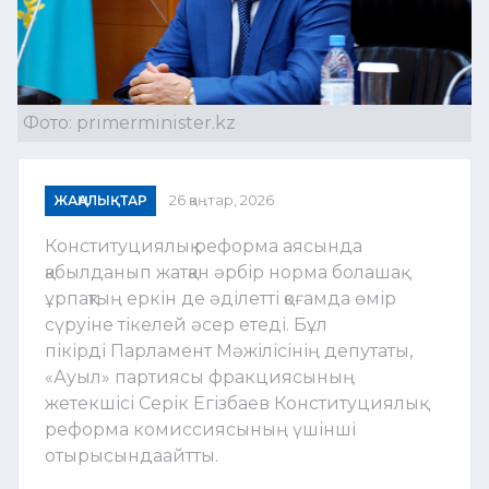
Фото: primerminister.kz
ЖАҢАЛЫҚТАР
26 қаңтар, 2026
Конституциялық реформа аясында
қабылданып жатқан әрбір норма болашақ
ұрпақтың еркін де әділетті қоғамда өмір
сүруіне тікелей әсер етеді. Бұл
пікірді Парламент Мәжілісінің депутаты,
«Ауыл» партиясы фракциясының
жетекшісі Серік Егізбаев Конституциялық
реформа комиссиясының үшінші
отырысындаайтты.