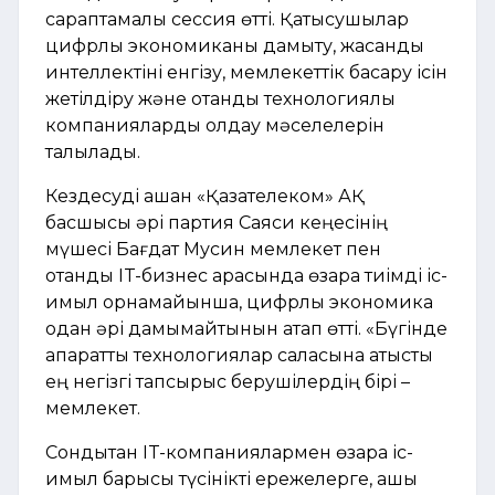
сараптамалық сессия өтті. Қатысушылар
цифрлық экономиканы дамыту, жасанды
интеллектіні енгізу, мемлекеттік басқару ісін
жетілдіру және отандық технологиялық
компанияларды қолдау мәселелерін
талқылады.
Кездесуді ашқан «Қазақтелеком» АҚ
басшысы әрі партия Саяси кеңесінің
мүшесі Бағдат Мусин мемлекет пен
отандық IT-бизнес арасында өзара тиімді іс-
қимыл орнамайынша, цифрлық экономика
одан әрі дамымайтынын атап өтті. «Бүгінде
ақпараттық технологиялар саласына қатысты
ең негізгі тапсырыс берушілердің бірі –
мемлекет.
Сондықтан IT-компаниялармен өзара іс-
қимыл барысы түсінікті ережелерге, ашық