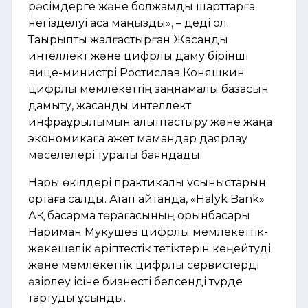
рәсімдерге және болжамды шарттарға
негізделуі аса маңызды», – деді ол.
Тақырыпты жалғастырған Жасанды
интеллект және цифрлық даму бірінші
вице-министрі Ростислав Коняшкин
цифрлық мемлекеттің заңнамалық базасын
дамыту, жасанды интеллект
инфрақұрылымын қалыптастыру және жаңа
экономикаға қажет мамандар даярлау
мәселелері туралы баяндады.
Нарық өкілдері практикалық ұсыныстарын
ортаға салды. Атап айтқанда, «Halyk Bank»
АҚ басқарма төрағасының орынбасары
Нариман Мукушев цифрлық мемлекеттік-
жекешелік әріптестік тетіктерін кеңейтуді
және мемлекеттік цифрлық сервистерді
әзірлеу ісіне бизнесті белсенді түрде
тартуды ұсынды.