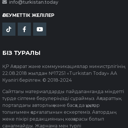
info@turkistan.today
ӘЛЕУМЕТТІК ЖЕЛІЛЕР
БІЗ ТУРАЛЫ
ҚР Ақпарат және коммуникациялар министрлігінің
22.08.2018 жылдан №17251 «Turkistan Today» АА
Куәлігі берілген. © 2018-2024
Сайттағы материалдарды пайдаланғанда міндетті
түрде сілтеме берулеріңізді сұраймыз. Ақпараттық
порталдағы авторлық және басқа да құқықтар
толығымен қорғалатынын ескертеміз. Автордың
жеке пікірі редакцияның көзқарасы болып
саналмайды. Жарнама мен түрлі