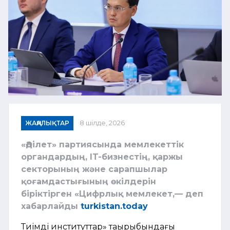
ЖАҢАЛЫҚТАР
8 шілде, 2026
«Әділет» партиясында мемлекеттік
органдардың, IT-бизнестің, қаржы
секторының және сарапшылар
қоғамдастығының өкілдерін
біріктірген «Цифрлық мемлекет,— деп
хабарлайды
turkistan.today
Тиімді институттар» тақырыбындағы