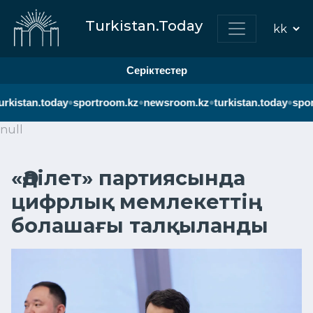
Turkistan.Today
Серіктестер
•
•
•
•
urkistan.today
sportroom.kz
newsroom.kz
turkistan.today
spor
null
«Әділет» партиясында
цифрлық мемлекеттің
болашағы талқыланды