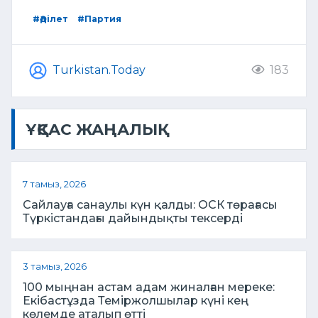
#Әділет
#Партия
Turkistan.Today
183
ҰҚСАС ЖАҢАЛЫҚ
7 тамыз, 2026
Сайлауға санаулы күн қалды: ОСК төрағасы
Түркістандағы дайындықты тексерді
3 тамыз, 2026
100 мыңнан астам адам жиналған мереке:
Екібастұзда Теміржолшылар күні кең
көлемде аталып өтті