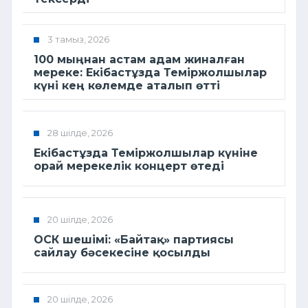
3 тамыз, 2026
100 мыңнан астам адам жиналған
мереке: Екібастұзда Теміржолшылар
күні кең көлемде аталып өтті
28 шілде, 2026
Екібастұзда Теміржолшылар күніне
орай мерекелік концерт өтеді
20 шілде, 2026
ОСК шешімі: «Байтақ» партиясы
сайлау бәсекесіне қосылды
20 шілде, 2026