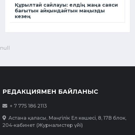
Құрылтай сайлауы: елдің жаңа саяси
бағытын айқындайтын маңызды
кезең
null
РЕДАКЦИЯМЕН БАЙЛАНЫС
+ 7 775 186 2113
Астана қаласы, Мәңгілік Ел көшесі, 8, 17В блок,
204-кабинет (Журналистер үйі)