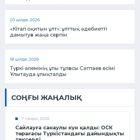
20 шілде, 2026
«Кітап оқитын ұлт»: ұлттық әдебиетті
дамытуға жаңа серпін
18 шілде, 2026
Түркі әлемінің ұлы тұлғасы Сәтпаев есімі
Ұлытауда ұлықталды
СОҢҒЫ ЖАҢАЛЫҚ
7 тамыз, 2026
Сайлауға санаулы күн қалды: ОСК
төрағасы Түркістандағы дайындықты
тексерді