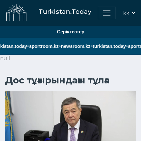
Turkistan.Today
Серіктестер
•
•
•
•
kistan.today
sportroom.kz
newsroom.kz
turkistan.today
sportr
null
Дос тұғырындағы тұлға