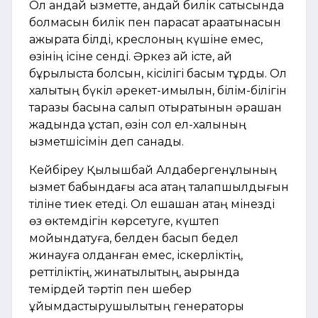
Ол қандай қызметте, қандай билік сатысында
болмасын билік пен парасат арақатынасын
ажырата білді, креслоның күшіне емес,
өзінің ісіне сенді. Әркез қай істе, қай
бұрылыста болсын, кісілігі басым тұрды. Ол
халықтың бүкіл әрекет-қимылын, білім-білігін
таразы басына салып отыратынын әрқашан
жадында ұстап, өзін сол ел-халқының
қызметшісімін деп санады.
Кейбіреу Қылышбай Алдабергенұлының
қызмет бабындағы аса қатаң талапшылдығын
тіліне тиек етеді. Ол ешқашан қатаң мінезді
өз өктемдігін көрсетуге, күштеп
мойындатуға, белден басып бедел
жинауға қолданған емес, іскерліктің,
реттіліктің, жинақтылықтың, ақырында
темірдей тәртіп пен шебер
ұйымдастырушылықтың генераторы