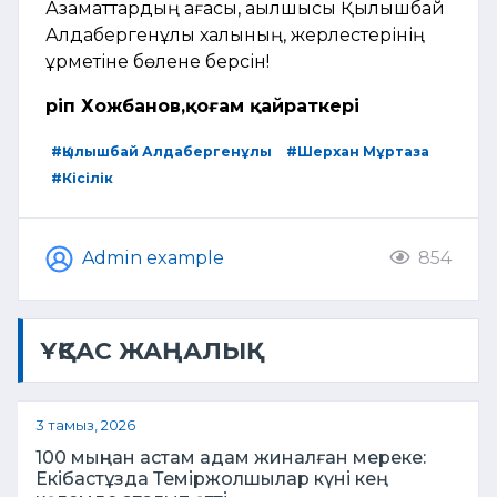
Азаматтардың ағасы, ақылшысы Қылышбай
Алдабергенұлы халқының, жерлестерінің
құрметіне бөлене берсін!
Әріп Хожбанов,қоғам қайраткері
#Қылышбай Алдабергенұлы
#Шерхан Мұртаза
#Кісілік
Admin example
854
ҰҚСАС ЖАҢАЛЫҚ
3 тамыз, 2026
100 мыңнан астам адам жиналған мереке:
Екібастұзда Теміржолшылар күні кең