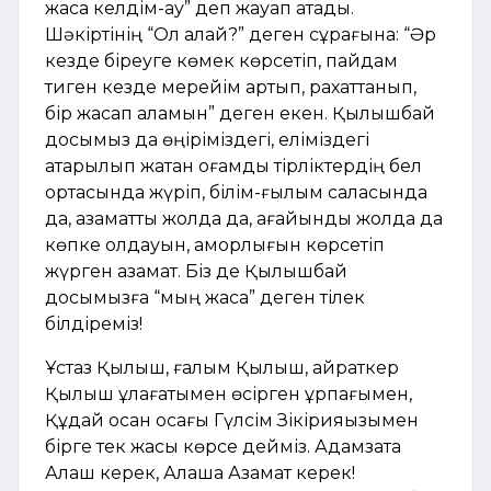
жасқа келдім-ау” деп жауап қатады.
Шәкіртінің “Ол қалай?” деген сұрағына: “Әр
кезде біреуге көмек көрсетіп, пайдам
тиген кезде мерейім артып, рахаттанып,
бір жасап қаламын” деген екен. Қылышбай
досымыз да өңіріміздегі, еліміздегі
атқарылып жатқан қоғамдық тірліктердің бел
ортасында жүріп, білім-ғылым саласында
да, азаматтық жолда да, ағайындық жолда да
көпке қолдауын, қамқорлығын көрсетіп
жүрген азамат. Біз де Қылышбай
досымызға “мың жаса” деген тілек
білдіреміз!
Ұстаз Қылыш, ғалым Қылыш, қайраткер
Қылыш ұлағатымен өсірген ұрпағымен,
Құдай қосқан қосағы Гүлсім Зікірияқызымен
бірге тек жақсы көрсе дейміз. Адамзатқа
Алаш керек, Алашқа Азамат керек!