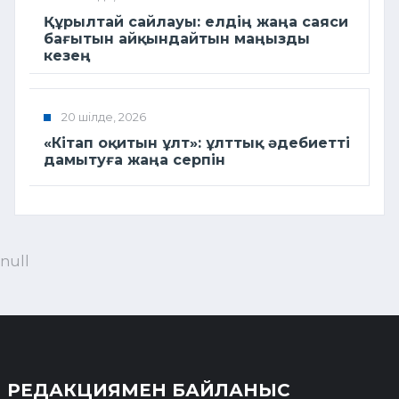
Құрылтай сайлауы: елдің жаңа саяси
бағытын айқындайтын маңызды
кезең
20 шілде, 2026
«Кітап оқитын ұлт»: ұлттық әдебиетті
дамытуға жаңа серпін
null
РЕДАКЦИЯМЕН БАЙЛАНЫС