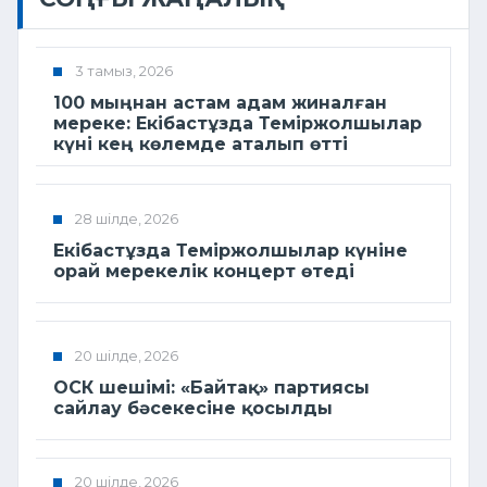
3 тамыз, 2026
100 мыңнан астам адам жиналған
мереке: Екібастұзда Теміржолшылар
күні кең көлемде аталып өтті
28 шілде, 2026
Екібастұзда Теміржолшылар күніне
орай мерекелік концерт өтеді
20 шілде, 2026
ОСК шешімі: «Байтақ» партиясы
сайлау бәсекесіне қосылды
20 шілде, 2026