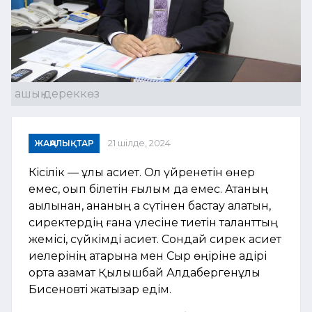
ашық дереккөз
ЖАҢАЛЫҚТАР
21 шілде, 2024
Кісілік — ұлы қасиет. Ол үйренетін өнер
емес, оқып білетін ғылым да емес. Атаның
ақылынан, ананың ақ сүтінен бастау алатын,
сиректердің ғана үлесіне тиетін таланттың
жемісі, сүйкімді қасиет. Сондай сирек қасиет
иелерінің қатарына мен Сыр өңіріне қадірі
ортақ азамат Қылышбай Алдабергенұлы
Бисеновті жатқызар едім.