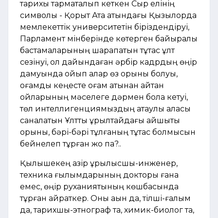
тарихы тармақталып кеткен Сыр елінің
символы - Қорқыт Ата атындағы Қызылорда
мемлекеттік университетін біріздендіруі,
Парламент мінберінде көтерген байырқалы
бастамаларының шарапатын тұтас ұлт
сезінуі, ол дайындаған әрбір кадрдың өңір
дамуында ойып алар өз орыны болуы,
қоғамдық кеңесте қоғам атынан айтқан
ойларының мәселеге дәрмен бола кетуі,
төл интеллигенциямыздың атаулы алқасы
саналатын Ұлттық құрылтайдағы айшықты
орыны, бәрі-бәрі тұлғаның тұтас болмысын
бейнелеп тұрған жоқ па?..
Қылышекең қазір құрылысшы-инженер,
техника ғылымдарының докторы ғана
емес, өңір руханиятының көшбасында
тұрған қайраткер. Оны ақын да, тілші-ғалым
да, тарихшы-этнограф та, химик-биолог та,