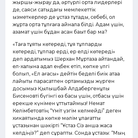
жыршы-жырау да, әртүрлі орта лидерлері
де, саяси сатыдағы мемлекеттік
қызметкерлер де ұстаз тұтады, себебі, ол
жұртқа ортақ тұлғаға айнала білді. Адам үшін,
азамат үшін бұдан асқан бақыт бар ма?
«Таға тұяқты көтереді, тұяқ тұлпарды
көтереді, тұлпар ерді, ер елді көтереді»
деп ардақтымыз Шерхан Мұртаза айтқандай,
ел-халқына адал еңбек етіп, көпке үлгі
болып, «Ел ағасы» дейтін беделі биік атаққа
лайықты парасатпен ортамызды жүрген
досымыз Қылышбай Алдабергенұлы
Бисеновті бүгінгі өз басы үшін, отбасы үшін
ерекше күнімен құттықтаймыз! Немат
Келімбетовтің “Үміт үзгім келмейді” деген
хикаятында көпке мәлім ұлағатты
ұстазынан шәкірті “Ұстаз Сіз қанша жасқа
келдіңіз?” деп сұрапты. Сонда ұстазы: “Мың