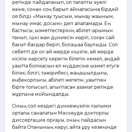
ретінде пайдаланып, ол талапты әуелі
өзіне, сонан соң барып айналасына бірдей
қоя білді. «Мынау туысым, мынау жақыным,
мынау қимас досым» деп алаламады. Ең
бастысы, қызметтестерінің қабілет-қарымын
танып, ішкі жан дүниесін көріп, соған сай
бағыт-бағдар беріп, болашаққа баулыды. Сол
себепті де ол қай жерде кішілік, қай жерде
кісілік көрсету керегін білетін кемел, қандай
уақытта болмасын ел мүддесіне қызмет етуге
білімі, білігі, тәжірибесі, жаңашылдығы,
еңбекқорлығы, қабілеті жететін, уақытпен
бірге толысып, қалыптасқан азамат ретінде
жұртына мойындалды.
Оның сол кездегі дүниежүзілік ғылыми
орталық саналатын Мәскеуде докторлық
диссертация қорғауы, оның пайдасын
байтақ Отанының көруі, қайта құру кезеңінде