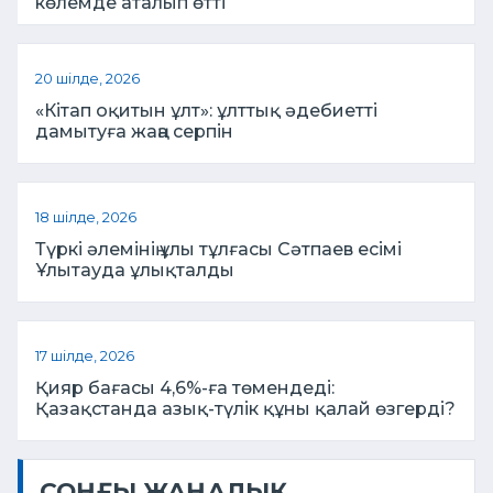
көлемде аталып өтті
20 шілде, 2026
«Кітап оқитын ұлт»: ұлттық әдебиетті
дамытуға жаңа серпін
18 шілде, 2026
Түркі әлемінің ұлы тұлғасы Сәтпаев есімі
Ұлытауда ұлықталды
17 шілде, 2026
Қияр бағасы 4,6%-ға төмендеді:
Қазақстанда азық-түлік құны қалай өзгерді?
СОҢҒЫ ЖАҢАЛЫҚ