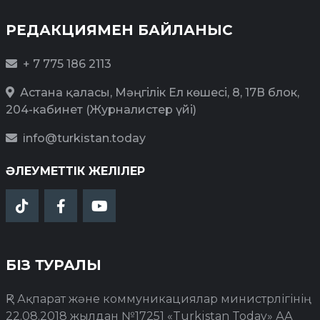
РЕДАКЦИЯМЕН БАЙЛАНЫС
+ 7 775 186 2113
Астана қаласы, Мәңгілік Ел көшесі, 8, 17В блок,
204-кабинет (Журналистер үйі)
info@turkistan.today
ӘЛЕУМЕТТІК ЖЕЛІЛЕР
БІЗ ТУРАЛЫ
ҚР Ақпарат және коммуникациялар министрлігінің
22.08.2018 жылдан №17251 «Turkistan Today» АА