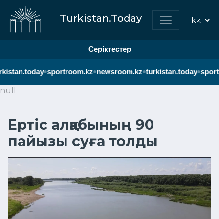
Turkistan.Today
Серіктестер
•
•
•
•
rkistan.today
sportroom.kz
newsroom.kz
turkistan.today
sport
null
Ертіс алқабының 90
пайызы суға толды