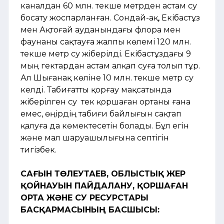
каналдан 60 млн. текше метрден астам су
босату жоспарланған. Сондай-ақ, Екібастұз
мен Ақтоғай ауданындағы флора мен
фаунаны сақтауға жалпы көлемі 120 млн.
текше метр су жіберілді. Екібастұздағы 9
мың гектардан астам алқап суға толып тұр.
Ал Шығанақ көліне 10 млн. текше метр су
келді. Табиғатты қорғау мақсатында
жіберілген су тек қоршаған ортаны ғана
емес, өңірдің табиғи байлығын сақтап
қалуға да көмектесетін болады. Бұл егін
және мал шаруашылығына септігін
тигізбек.
САҒЫН ТӨЛЕУТАЕВ, ОБЛЫСТЫҚ ЖЕР
ҚОЙНАУЫН ПАЙДАЛАНУ, ҚОРШАҒАН
ОРТА ЖӘНЕ СУ РЕСУРСТАРЫ
БАСҚАРМАСЫНЫҢ БАСШЫСЫ: