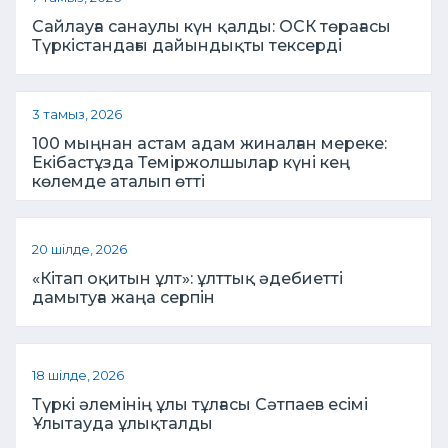
Сайлауға санаулы күн қалды: ОСК төрағасы
Түркістандағы дайындықты тексерді
3 тамыз, 2026
100 мыңнан астам адам жиналған мереке:
Екібастұзда Теміржолшылар күні кең
көлемде аталып өтті
20 шілде, 2026
«Кітап оқитын ұлт»: ұлттық әдебиетті
дамытуға жаңа серпін
18 шілде, 2026
Түркі әлемінің ұлы тұлғасы Сәтпаев есімі
Ұлытауда ұлықталды