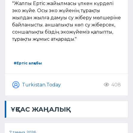
"Жалпы Ертіс жайылмасы үлкен күрделі
эко жүйе. Осы эко жүйенің тұрақты
жылдан жылға дамуы су жіберу мөлшеріне
байланысты. Қаншалықты көп су жіберсек,
соншалықты біздің экожүйеміз қалыпты,
тұрақты жұмыс атқарады."
#Ертіс алқабы
Turkistan.Today
408
ҰҚСАС ЖАҢАЛЫҚ
7 тамыз, 2026