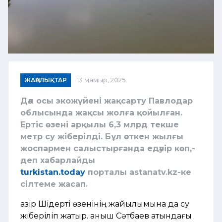
ЖАҢАЛЫҚТАР
13 мамыр, 2025
Дәл осы экожүйені жақсарту Павлодар
облысында жақсы жолға қойылған.
Ертіс өзені арқылы 6,3 млрд текше
метр су жіберілді. Бұл өткен жылғы
жоспармен салыстырғанда едәуір көп,-
деп хабарлайды
turkistan.today
порталы astanatv.kz-ке
сілтеме жасап.
Қазір Шідерті өзенінің жайылымына да су
жіберіліп жатыр. Қаныш Сәтбаев атындағы