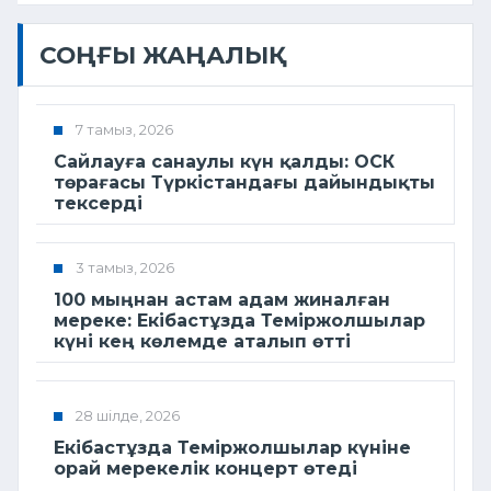
СОҢҒЫ ЖАҢАЛЫҚ
7 тамыз, 2026
Сайлауға санаулы күн қалды: ОСК
төрағасы Түркістандағы дайындықты
тексерді
3 тамыз, 2026
100 мыңнан астам адам жиналған
мереке: Екібастұзда Теміржолшылар
күні кең көлемде аталып өтті
28 шілде, 2026
Екібастұзда Теміржолшылар күніне
орай мерекелік концерт өтеді