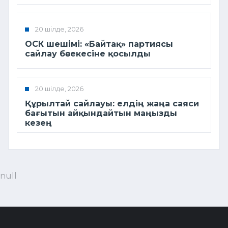
20 шілде, 2026
ОСК шешімі: «Байтақ» партиясы
сайлау бәсекесіне қосылды
20 шілде, 2026
Құрылтай сайлауы: елдің жаңа саяси
бағытын айқындайтын маңызды
кезең
null