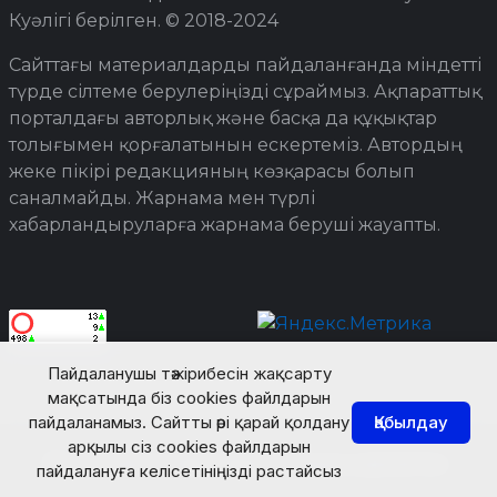
Куәлігі берілген. © 2018-2024
Сайттағы материалдарды пайдаланғанда міндетті
түрде сілтеме берулеріңізді сұраймыз. Ақпараттық
порталдағы авторлық және басқа да құқықтар
толығымен қорғалатынын ескертеміз. Автордың
жеке пікірі редакцияның көзқарасы болып
саналмайды. Жарнама мен түрлі
хабарландыруларға жарнама беруші жауапты.
Пайдаланушы тәжірибесін жақсарту
мақсатында біз cookies файлдарын
пайдаланамыз. Сайтты әрі қарай қолдану
Қабылдау
арқылы сіз cookies файлдарын
© Turkistan Today. Барлық құқық қорғалған.
пайдалануға келісетініңізді растайсыз