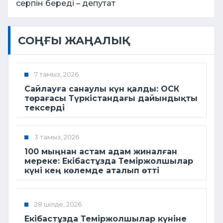
серпін береді – депутат
СОҢҒЫ ЖАҢАЛЫҚ
7 тамыз, 2026
Сайлауға санаулы күн қалды: ОСК
төрағасы Түркістандағы дайындықты
тексерді
3 тамыз, 2026
100 мыңнан астам адам жиналған
мереке: Екібастұзда Теміржолшылар
күні кең көлемде аталып өтті
28 шілде, 2026
Екібастұзда Теміржолшылар күніне