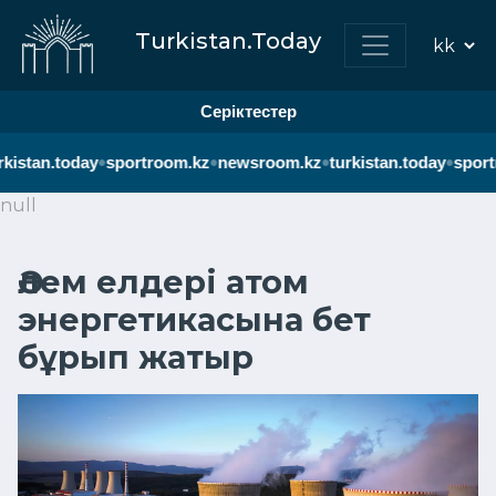
Turkistan.Today
Серіктестер
•
•
•
•
kistan.today
sportroom.kz
newsroom.kz
turkistan.today
sport
null
Әлем елдері атом
энергетикасына бет
бұрып жатыр