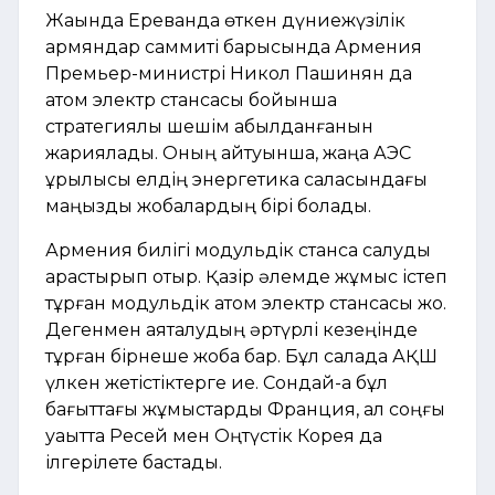
Жақында Ереванда өткен дүниежүзілік
армяндар саммиті барысында Армения
Премьер-министрі Никол Пашинян да
атом электр стансасы бойынша
стратегиялық шешім қабыл­данғанын
жариялады. Оның айтуынша, жаңа АЭС
құрылысы елдің энергетика саласындағы
маңызды жобалардың бірі болады.
Армения билігі модульдік станса салуды
қарастырып отыр. Қазір әлемде жұмыс істеп
тұрған модульдік атом электр стансасы жоқ.
Дегенмен аяқталудың әртүрлі кезеңінде
тұрған бірнеше жоба бар. Бұл салада АҚШ
үлкен жетістіктерге ие. Сондай-ақ бұл
бағыттағы жұмыстарды Франция, ал соңғы
уақытта Ресей мен Оң­түстік Корея да
ілгерілете бас­тады.