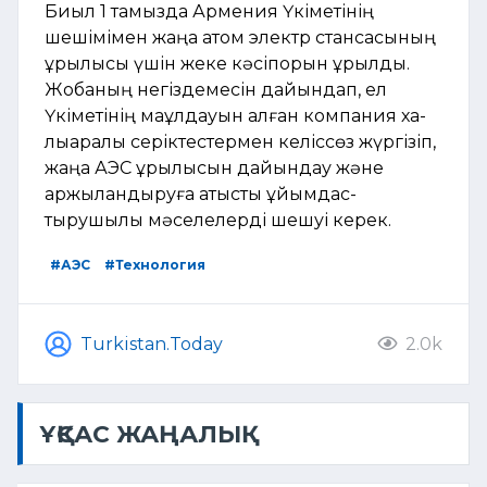
Биыл 1 тамызда Армения Үкіметінің
шешімімен жаңа атом электр стансасының
құрылысы үшін жеке кәсіпорын құрылды.
Жобаның негіздемесін дайындап, ел
Үкіметінің мақұл­дауын алған компания ха­
лықаралық серіктестермен келіс­сөз жүргізіп,
жаңа АЭС құры­лысын дайындау және
қаржы­ландыруға қатысты ұйымдас­
тырушылық мәселелерді шешуі керек.
#АЭС
#Технология
Turkistan.Today
2.0k
ҰҚСАС ЖАҢАЛЫҚ