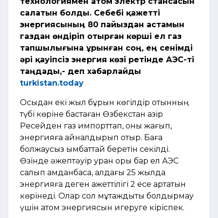
технологиямен атом электр стансасын
салатын болды. Себебі қажетті
энергиясының 80 пайыздан астамын
газдан өндіріп отырған көрші ел газ
тапшылығына ұрынған соң, ең сенімді
әрі қауіпсіз энергия көзі ретінде АЭС-ті
таңдады,- деп хабарлайды
turkistan.today
Осыдан екі жыл бұрын көгілдір отынның
түбі көріне бастаған Өзбекстан қазір
Ресейден газ импорттап, оны жағып,
энергияға айналдырып отыр. Баға
болжаусыз қымбаттай беретін секілді.
Өзінде әжептәуір уран қоры бар ел АЭС
салып қамданбаса, алдағы 25 жылда
энергияға деген қажеттілігі 2 есе артатын
көрінеді. Олар сол мұқтаждықты болдырмау
үшін атом энергиясын игеруге кіріспек.