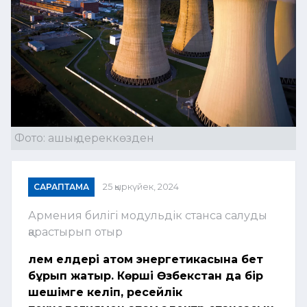
Фото: ашық дереккөзден
САРАПТАМА
25 қыркүйек, 2024
Армения билігі модульдік станса салуды
қарастырып отыр
Әлем елдері атом энергетикасына бет
бұрып жатыр. Көрші Өзбекстан да бір
шешімге келіп, ресейлік