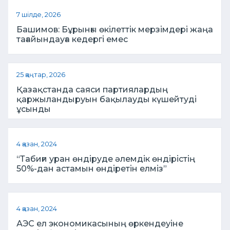
7 шілде, 2026
Башимов: Бұрынғы өкілеттік мерзімдері жаңа
тағайындауға кедергі емес
25 қаңтар, 2026
Қазақстанда саяси партиялардың
қаржыландыруын бақылауды күшейтуді
ұсынды
4 қазан, 2024
“Табиғи уран өндіруде әлемдік өндірістің
50%-дан астамын өндіретін елміз”
4 қазан, 2024
АЭС ел экономикасының өркендеуіне