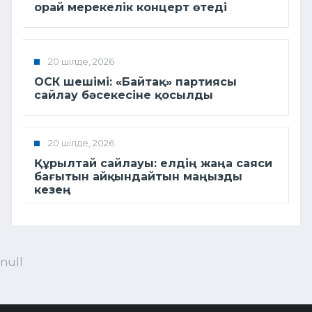
орай мерекелік концерт өтеді
20 шілде, 2026
ОСК шешімі: «Байтақ» партиясы
сайлау бәсекесіне қосылды
20 шілде, 2026
Құрылтай сайлауы: елдің жаңа саяси
бағытын айқындайтын маңызды
кезең
null