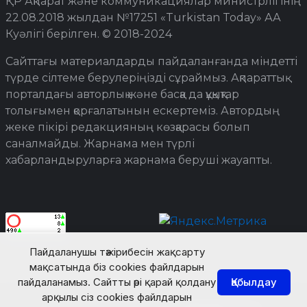
ҚР Ақпарат және коммуникациялар министрлігінің
22.08.2018 жылдан №17251 «Turkistan Today» АА
Куәлігі берілген. © 2018-2024
Сайттағы материалдарды пайдаланғанда міндетті
түрде сілтеме берулеріңізді сұраймыз. Ақпараттық
порталдағы авторлық және басқа да құқықтар
толығымен қорғалатынын ескертеміз. Автордың
жеке пікірі редакцияның көзқарасы болып
саналмайды. Жарнама мен түрлі
хабарландыруларға жарнама беруші жауапты.
Пайдаланушы тәжірибесін жақсарту
мақсатында біз cookies файлдарын
пайдаланамыз. Сайтты әрі қарай қолдану
Қабылдау
арқылы сіз cookies файлдарын