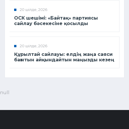
20 шілде, 2026
ОСК шешімі: «Байтақ» партиясы
сайлау бәсекесіне қосылды
20 шілде, 2026
Құрылтай сайлауы: елдің жаңа саяси
бағытын айқындайтын маңызды кезең
null