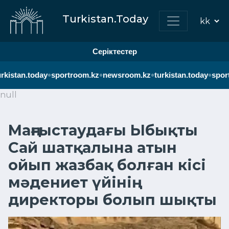
Turkistan.Today
Серіктестер
•
•
•
•
rkistan.today
sportroom.kz
newsroom.kz
turkistan.today
sport
null
Маңғыстаудағы Ыбықты
Сай шатқалына атын
ойып жазбақ болған кісі
мәдениет үйінің
директоры болып шықты