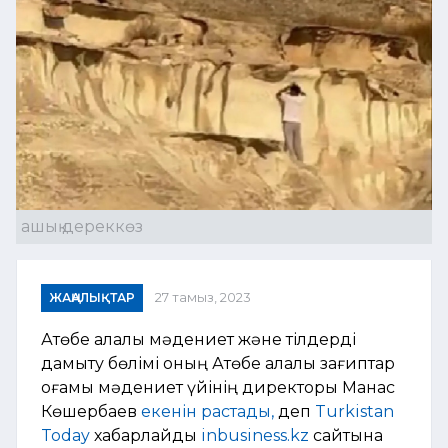
ашық дереккөз
ЖАҢАЛЫҚТАР
27 тамыз, 2023
Ақтөбе қалалық мәдениет және тілдерді
дамыту бөлімі оның Ақтөбе қалалық зағиптар
қоғамы мәдениет үйінің директоры Манас
Көшербаев
екенін растады,
деп
Turkistan
Today
хабарлайды
inbusiness.kz
сайтына