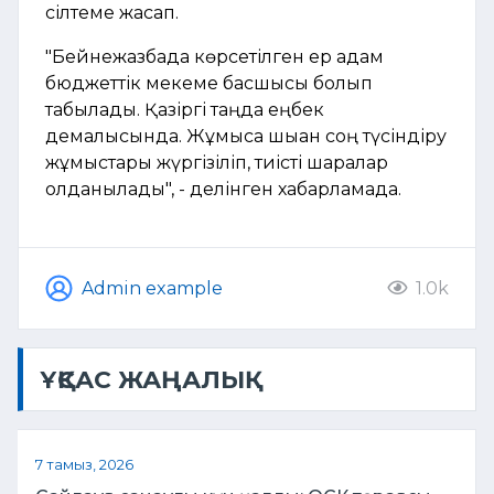
сілтеме жасап.
"Бейнежазбада көрсетілген ер адам
бюджеттік мекеме басшысы болып
табылады. Қазіргі таңда еңбек
демалысында. Жұмысқа шыққан соң түсіндіру
жұмыстары жүргізіліп, тиісті шаралар
қолданылады", - делінген хабарламада.
Admin example
1.0k
ҰҚСАС ЖАҢАЛЫҚ
7 тамыз, 2026