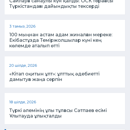
Сайлауға санаулы күн қалды: ОСК төрағасы
Түркістандағы дайындықты тексерді
3 тамыз, 2026
100 мыңнан астам адам жиналған мереке:
Екібастұзда Теміржолшылар күні кең
көлемде аталып өтті
20 шілде, 2026
«Кітап оқитын ұлт»: ұлттық әдебиетті
дамытуға жаңа серпін
18 шілде, 2026
Түркі әлемінің ұлы тұлғасы Сәтпаев есімі
Ұлытауда ұлықталды