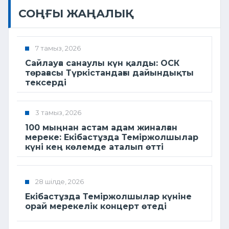
СОҢҒЫ ЖАҢАЛЫҚ
7 тамыз, 2026
Сайлауға санаулы күн қалды: ОСК
төрағасы Түркістандағы дайындықты
тексерді
3 тамыз, 2026
100 мыңнан астам адам жиналған
мереке: Екібастұзда Теміржолшылар
күні кең көлемде аталып өтті
28 шілде, 2026
Екібастұзда Теміржолшылар күніне
орай мерекелік концерт өтеді