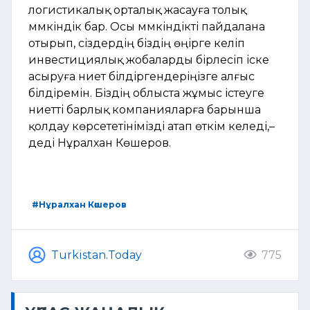
логистикалық орталық жасауға толық
мүмкіндік бар. Осы мүмкіндікті пайдалана
отырып, сіздердің біздің өңірге келіп
инвестициялық жобаларды бірлесіп іске
асыруға ниет білдіргендеріңізге алғыс
білдіремін. Біздің облыста жұмыс істеуге
ниетті барлық компанияларға барынша
қолдау көрсететінімізді атап өткім келеді,–
деді Нұралхан Көшеров.
#Нұралхан Көшеров
Turkistan.Today
775