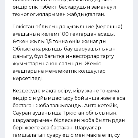
өндірістік тізбекті басқарудың заманауи
технологияларымен жабдықталған.
Түркістан облысында қызылшие (черешня)
ағашының көлемі 100 гектардан асады.
Өткен жылы 1,5 тонна өнім жиналды.
Облыста қарқынды бау шаруашылығын
дамыту, бұл бағытқа инвесторлар тарту
жұмыстарына күш салынды. Жеміс
ағаштарына мемлекеттік қолдаулар
көрсетіледі.
Кездесуде мақта өсіру, иіру және тоқыма
өндірісін ұйымдастыру бойынша жүзеге аса
бастаған жоба талқыланды. Айта кетейік,
Сауран ауданында Түркістан облысының
шаруаларымен бірлескен жоба былтырдан
бері жүзеге аса бастаған. Шаруалар
тамшылатып суару әдісімен мақта егіп, су