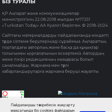
БІЗ ТУРАЛЫ
ҚР Ақпарат және коммуникациялар
министрлігінің 22.08.2018 жылдан №17251
«Turkistan Today» АА Куәлігі берілген. © 2018-2024
Сайттағы материалдарды пайдаланғанда міндетті
түрде сілтеме берулеріңізді сұраймыз. Ақпараттық
порталдағы авторлық және басқа да құқықтар
толығымен қорғалатынын ескертеміз. Автордың
жеке пікірі редакцияның көзқарасы болып
саналмайды. Жарнама мен түрлі
хабарландыруларға жарнама беруші жауапты.
Пайдаланушы тәжірибесін жақсарту
мақсатында біз cookies файлдарын