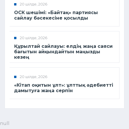
20 шілде, 2026
ОСК шешімі: «Байтақ» партиясы
сайлау бәсекесіне қосылды
20 шілде, 2026
Құрылтай сайлауы: елдің жаңа саяси
бағытын айқындайтын маңызды
кезең
20 шілде, 2026
«Кітап оқитын ұлт»: ұлттық әдебиетті
дамытуға жаңа серпін
null