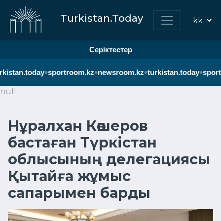
Turkistan.Today
Серіктестер
•
•
•
•
kistan.today
sportroom.kz
newsroom.kz
turkistan.today
sport
null
Нұралхан Көшеров
бастаған Түркістан
облысының делегациясы
Қытайға жұмыс
сапарымен барды