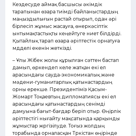
Кездесуде аймақ басшысы әкімдік
тарапынан өзара тиімді байланыстардың
маңыздылығын растай отырып, одан әрі
бірлесіп жұмыс жасауға, өнеркәсіптік
ынтымақтастықты кеңейтуге ниет білдірдi.
Қытайлық тарап өзара әрiптестiк орнатуға
мүдделі екенін жеткізді.
– Ұлы Жібек жолы құрылған сәттен бастап
дамып, өркендеп келе жатқан екі ел
арасындағы сауда-экономикалық және
мәдени-гуманитарлық қатынастардың
орны ерекше. Президентіміз Қасым-
Жомарт Тоқаевтың дипломатиясы екі ел
арасындағы қатынастардың сенімді
дамуына бағыт-бағдар беріп отыр. Өңірлік
әріптестігі нығайту мақсатында қарқынды
жұмыстар жүргізілуде. Тоғыз жолдың
торабында орналасқан Түркістан өңірінде