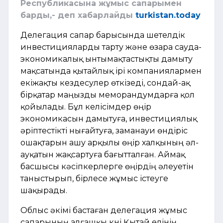
Республикасына жұмыс сапарымен
барды,- деп хабарлайды
turkistan.today
Делегация сапар барысында шетелдік
инвестицияларды тарту және өзара сауда-
экономикалық ынтымақтастықты дамыту
мақсатында қытайлық ірі компаниялармен
екіжақты кездесулер өткізеді, сондай-ақ
бірқатар маңызды меморандумдарға қол
қойылады. Бұл келісімдер өңір
экономикасын дамытуға, инвестициялық
әріптестікті нығайтуға, заманауи өндіріс
ошақтарын ашу арқылы өңір халқының әл-
ауқатын жақсартуға бағытталған. Аймақ
басшысы кәсіпкерлерге өңірдің әлеуетін
таныстырып, бірлесе жұмыс істеуге
шақырады.
Облыс әкімі бастаған делегация жұмыс
сапарының алғашқы күні Қытай елінің