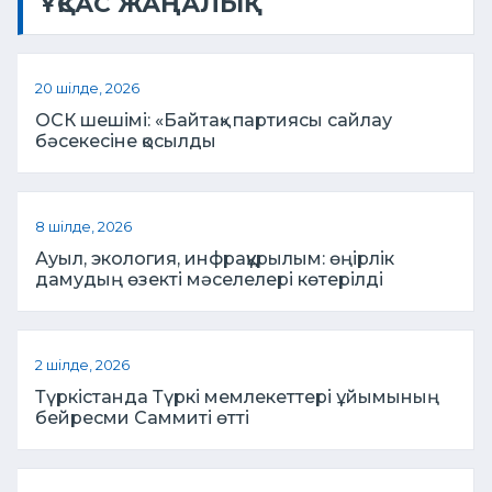
ҰҚСАС ЖАҢАЛЫҚ
20 шілде, 2026
ОСК шешімі: «Байтақ» партиясы сайлау
бәсекесіне қосылды
8 шілде, 2026
Ауыл, экология, инфрақұрылым: өңірлік
дамудың өзекті мәселелері көтерілді
2 шілде, 2026
Түркістанда Түркі мемлекеттері ұйымының
бейресми Саммиті өтті