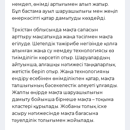
үнемдеп, өнімді артығымен алып жатыр.
Бұл бастама ауыл шаруашылығы мен жеңіл
өнеркәсіпті қатар дамытуды көздейді.
Түркістан облысында мақта сапасын
арттыру мақсатында жаңа тәсілмен мақта
егілуде. Шетелдік тәжірибе негізінде қолға
алынған жаңа су үнемдеу технологиясы өз
тиімділігін көрсетіп отыр. Шаруалардың
айтуынша, алғашқы нәтижесі таңқаларлық
жетістік беріп отыр. Жаңа технологияны
ендіру есебінен өнімділікпен қатар, мақта
талшығының бәсекелестік әлеуеті ұлғаяды.
Жалпы өңірде мақта шаруашылығын
дамыту бойынша бірнеше мақта – тоқыма
кластері құрылады. Жобаны толық іске
асыру нәтижесінде мақта бағасына
тәуелділік толығымен жойылады.