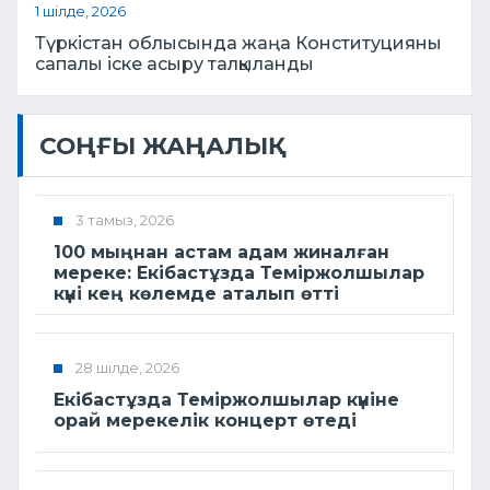
1 шілде, 2026
Түркістан облысында жаңа Конституцияны
сапалы іске асыру талқыланды
СОҢҒЫ ЖАҢАЛЫҚ
3 тамыз, 2026
100 мыңнан астам адам жиналған
мереке: Екібастұзда Теміржолшылар
күні кең көлемде аталып өтті
28 шілде, 2026
Екібастұзда Теміржолшылар күніне
орай мерекелік концерт өтеді