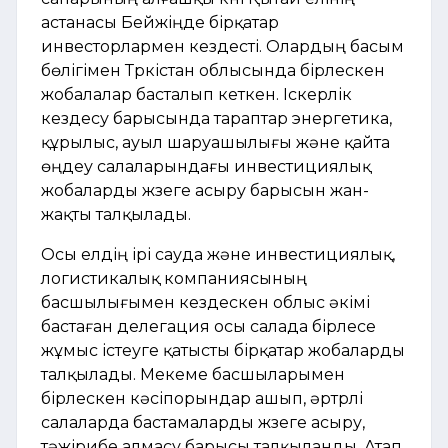
астанасы Бейжіңде бірқатар
инвесторлармен кездесті. Олардың басым
бөлігімен Түркістан облысында бірлескен
жобалалар басталып кеткен. Іскерлік
кездесу барысында тараптар энергетика,
құрылыс, ауыл шаруашылығы және қайта
өңдеу салаларындағы инвестициялық
жобаларды жүзеге асыру барысын жан-
жақты талқылады.
Осы елдің ірі сауда және инвестициялық,
логистикалық компаниясының
басшылығымен кездескен облыс әкімі
бастаған делегация осы салада бірлесе
жұмыс істеуге қатысты бірқатар жобаларды
талқылады. Мекеме басшыларымен
бірлескен кәсіпорындар ашып, әртүрлі
салаларда бастамаларды жүзеге асыру,
тәжірибе алмасу барысы талқыланды. Атап