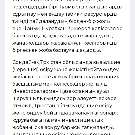
кешендердің бірі. Тұрмыстық қалдықтарды
сұрыптау мен өңдеу табиғи ресурстарды
тиімді пайдаланудың бірден-бір жолы
екені анық. Нұралхан Көшеров келіссөздер
барысында қоқысты кәдеге жаратудың
жаңа жолдары жасақталған кәсіпорынды
бірлескен жоба бастауға шақырды.
Сондай-ақ Түркістан облысында қызылшие
(черешня) өсіру және жемісті қайта өңдеу
жобасын жүзеге асыру бойынша компания
басшылығымен келіссөздер жүргізілді.
Инвесторалармен Қазақстанның ауыл
шаруашылығындағы зор әлеуетті ескере
отырып, Түркістан облысында шие өсіру
және өңдеу бойынша заманауи агропарк
құруға бағытталған инвестициялық
жобаны іске асыру барысы талқыланды.
Компания шие өсіру, жеміс өңдеу мен