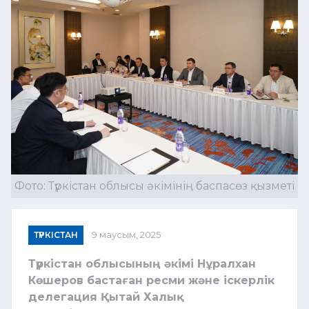
Фото: Түркістан облысы әкімінің баспасөз қызметі
ТҮРКІСТАН
9 маусым, 2025
Түркістан облысының әкімі Нұралхан
Көшеров бастаған ресми және іскерлік
делегация Қытай Халық