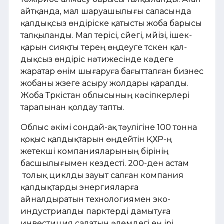
айтқанда, мал шаруашылығы саласында
қал­дықсыз өндіріске қатысты жоба барысы
талқыланды. Мал терісі, сүйегі, мүйізі, ішек-
қарын сияқ­ты терең өңдеуге түскен қал­
дықсыз өндіріс нәтижесінде кәдеге
жаратар өнім шығаруға бағытталған бизнес
жобаны жүзеге асыру жолдары қаралды.
Жоба Түркістан облысының кәсіпкерлері
тарапынан қолдау тапты.
Облыс әкімі сондай-ақ тәулігіне 100 тонна
қоқыс қалдықтарын өңдейтін ҚХР-ң
жетекші компанияларының бірінің
басшылығымен кездесті. 200-ден астам
толық циклды зауыт салған компания
қалдықтарды энергияларға
айналдыратын технологиямен эко-
индустриалды парктерді дамытуға
инвестиция салатын әлемдегі ең ірі