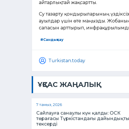
айтарлықтай жақсартты.
Су тазарту қондырғыларының үздіксіз 
ауылдар үшін өте маңызды. Жобаның
сапасын арттырып, инфрақұрылымды
#Сандықтау
Turkistan.today
ҰҚСАС ЖАҢАЛЫҚ
7 тамыз, 2026
Сайлауға санаулы күн қалды: ОСК
төрағасы Түркістандағы дайындықт
тексерді