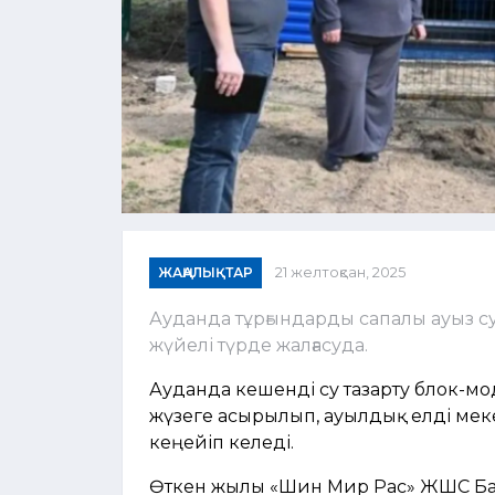
ЖАҢАЛЫҚТАР
21 желтоқсан, 2025
Ауданда тұрғындарды сапалы ауыз су
жүйелі түрде жалғасуда.
Ауданда кешенді су тазарту блок-м
жүзеге асырылып, ауылдық елді мек
кеңейіп келеді.
Өткен жылы «Шин Мир Рас» ЖШС Бас