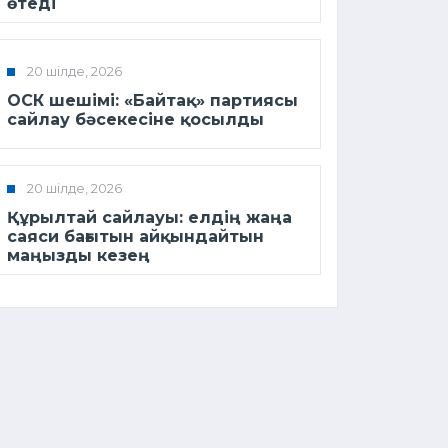
өтеді
20 шілде, 2026
ОСК шешімі: «Байтақ» партиясы
сайлау бәсекесіне қосылды
20 шілде, 2026
Құрылтай сайлауы: елдің жаңа
саяси бағытын айқындайтын
маңызды кезең