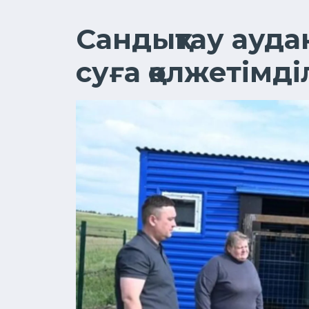
Сандықтау ауда
суға қолжетімді