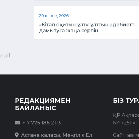
20 шілде, 2026
«Кітап оқитын ұлт»: ұлттық әдебиетті
дамытуға жаңа серпін
null
РЕДАКЦИЯМЕН
БІЗ ТУ
БАЙЛАНЫС
ҚР Ақпар
+ 7 775 186 2113
№17251 «T
Астана қаласы, Мәңгілік Ел
Сайттағы 