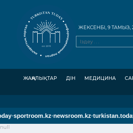
ЖЕКСЕНБІ, 9 ТАМЫЗ, 
ЖАҢАЛЫҚТАР
ДІН
МЕДИЦИНА
СА
ay
•
sportroom.kz
•
newsroom.kz
•
turkistan.today
•
s
null