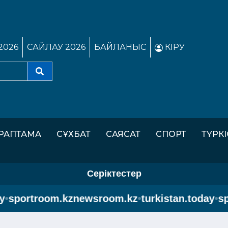
2026
САЙЛАУ 2026
БАЙЛАНЫС
КІРУ
РАПТАМА
СҰХБАТ
САЯСАТ
СПОРТ
ТҮРК
Серіктестер
portroom.kz
newsroom.kz
•
turkistan.today
•
spor