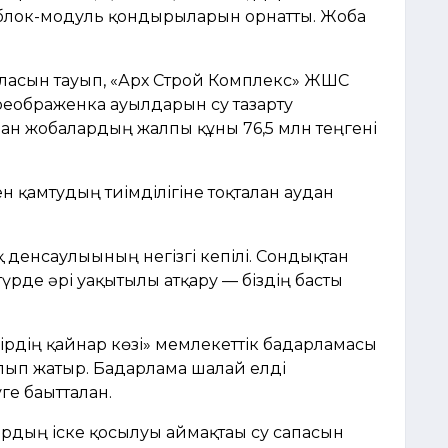
лок-модуль қондырғыларын орнатты. Жоба
алғасын тауып, «Арх Строй Комплекс» ЖШС
еображенка ауылдарын су тазарту
лған жобалардың жалпы құны 76,5 млн теңгені
 қамтудың тиімділігіне тоқталған аудан
 денсаулығының негізгі кепілі. Сондықтан
үрде әрі уақытылы атқару — біздің басты
ірдің қайнар көзі» мемлекеттік бағдарламасы
ып жатыр. Бағдарлама шалғай елді
е бағытталған.
рдың іске қосылуы аймақтағы су сапасын