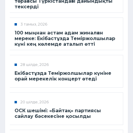
төрағасы Түркістандағы дайындықты
тексерді
3 тамыз, 2026
100 мыңнан астам адам жиналған
мереке: Екібастұзда Теміржолшылар
күні кең көлемде аталып өтті
28 шілде, 2026
Екібастұзда Теміржолшылар күніне
орай мерекелік концерт өтеді
20 шілде, 2026
ОСК шешімі: «Байтақ» партиясы
сайлау бәсекесіне қосылды