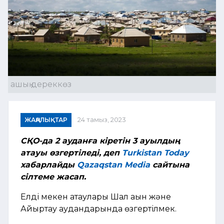
ашық дереккөз
ЖАҢАЛЫҚТАР
24 тамыз, 2023
СҚО-да 2 ауданға кіретін 3 ауылдың
атауы өзгертіледі, деп
Turkistan Today
хабарлайды
Qazaqstan Media
сайтына
сілтеме жасап.
Елді мекен атаулары Шал ақын және
Айыртау аудандарында өзгертілмек.