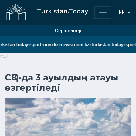
Turkistan.Today
Серіктестер
•
•
•
•
rkistan.today
sportroom.kz
newsroom.kz
turkistan.today
sport
null
СҚО-да 3 ауылдың атауы
өзгертіледі