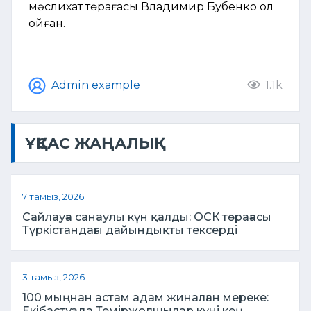
мәслихат төрағасы Владимир Бубенко қол
қойған.
Admin example
1.1k
ҰҚСАС ЖАҢАЛЫҚ
7 тамыз, 2026
Сайлауға санаулы күн қалды: ОСК төрағасы
Түркістандағы дайындықты тексерді
3 тамыз, 2026
100 мыңнан астам адам жиналған мереке:
Екібастұзда Теміржолшылар күні кең