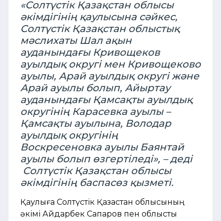
«Солтүстік Қазақстан облысы
әкімдігінің қаулысына сәйкес,
Солтүстік Қазақстан облыстық
мәслихаты Шал ақын
ауданындағы Кривощеков
ауылдық округі мен Кривощеково
ауылы, Арай ауылдық округі және
Арай ауылы болып, Айыртау
ауданындағы Қамсақты ауылдық
округінің Карасевка ауылы –
Қамсақты ауылына, Володар
ауылдық округінің
Воскресеновка ауылы Баянтай
ауылы болып өзгертіледі», – деді
Солтүстік Қазақстан облысы
әкімдігінің баспасөз қызметі.
Қаулыға Солтүстік Қазақстан облысының
әкімі Айдарбек Сапаров пен облыстық