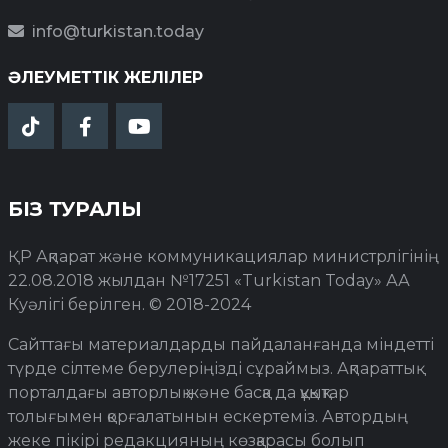
info@turkistan.today
ӘЛЕУМЕТТІК ЖЕЛІЛЕР
БІЗ ТУРАЛЫ
ҚР Ақпарат және коммуникациялар министрлігінің
22.08.2018 жылдан №17251 «Turkistan Today» АА
Куәлігі берілген. © 2018-2024
Сайттағы материалдарды пайдаланғанда міндетті
түрде сілтеме берулеріңізді сұраймыз. Ақпараттық
порталдағы авторлық және басқа да құқықтар
толығымен қорғалатынын ескертеміз. Автордың
жеке пікірі редакцияның көзқарасы болып