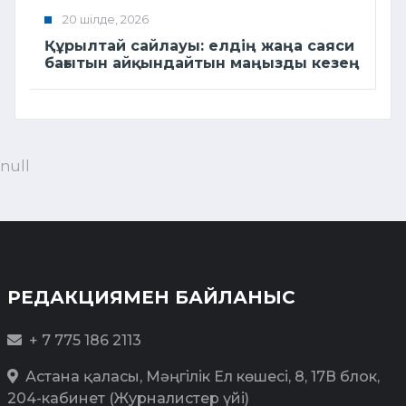
20 шілде, 2026
Құрылтай сайлауы: елдің жаңа саяси
бағытын айқындайтын маңызды кезең
null
РЕДАКЦИЯМЕН БАЙЛАНЫС
+ 7 775 186 2113
Астана қаласы, Мәңгілік Ел көшесі, 8, 17В блок,
204-кабинет (Журналистер үйі)