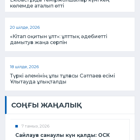
көлемде аталып өтті
20 шілде, 2026
«Кітап оқитын ұлт»: ұлттық әдебиетті
дамытуға жаңа серпін
18 шілде, 2026
Түркі әлемінің ұлы тұлғасы Сәтпаев есімі
Ұлытауда ұлықталды
СОҢҒЫ ЖАҢАЛЫҚ
7 тамыз, 2026
Сайлауға санаулы күн қалды: ОСК