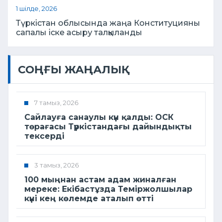
1 шілде, 2026
Түркістан облысында жаңа Конституцияны
сапалы іске асыру талқыланды
СОҢҒЫ ЖАҢАЛЫҚ
7 тамыз, 2026
Сайлауға санаулы күн қалды: ОСК
төрағасы Түркістандағы дайындықты
тексерді
3 тамыз, 2026
100 мыңнан астам адам жиналған
мереке: Екібастұзда Теміржолшылар
күні кең көлемде аталып өтті