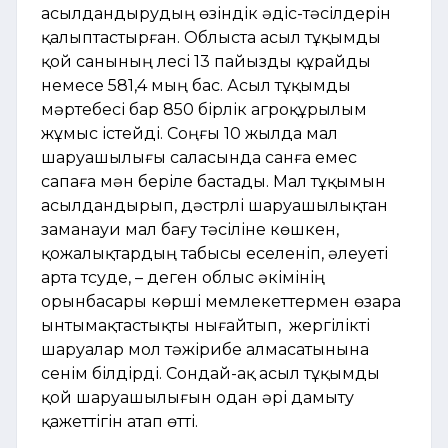
асылдандырудың өзіндік әдіс-тәсілдерін
қалыптастырған. Облыста асыл тұқымды
қой санының үлесі 13 пайызды құрайды
немесе 581,4 мың бас. Асыл тұқымды
мәртебесі бар 850 бірлік агроқұрылым
жұмыс істейді. Соңғы 10 жылда мал
шаруашылығы саласында санға емес
сапаға мән беріле бастады. Мал тұқымын
асылдандырып, дәстүрлі шаруашылықтан
заманауи мал бағу тәсіліне көшкен,
қожалықтардың табысы еселеніп, әлеуеті
арта түсуде, – деген облыс әкімінің
орынбасары көрші мемлекеттермен өзара
ынтымақтастықты нығайтып, жергілікті
шаруалар мол тәжірибе алмасатынына
сенім білдірді. Сондай-ақ асыл тұқымды
қой шаруашылығын одан әрі дамыту
қажеттігін атап өтті.