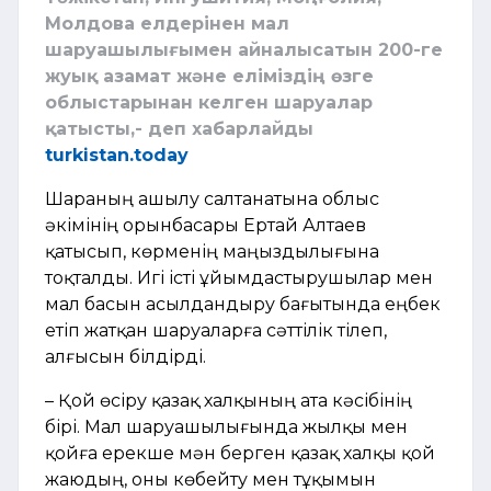
Молдова елдерінен мал
шаруашылығымен айналысатын 200-ге
жуық азамат және еліміздің өзге
облыстарынан келген шаруалар
қатысты,- деп хабарлайды
turkistan.today
Шараның ашылу салтанатына облыс
әкімінің орынбасары Ертай Алтаев
қатысып, көрменің маңыздылығына
тоқталды. Игі істі ұйымдастырушылар мен
мал басын асылдандыру бағытында еңбек
етіп жатқан шаруаларға сәттілік тілеп,
алғысын білдірді.
– Қой өсіру қазақ халқының ата кәсібінің
бірі. Мал шаруашылығында жылқы мен
қойға ерекше мән берген қазақ халқы қой
жаюдың, оны көбейту мен тұқымын