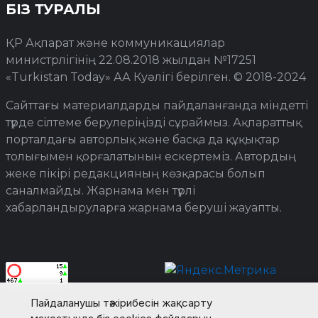
БІЗ ТУРАЛЫ
ҚР Ақпарат және коммуникациялар
министрлігінің 22.08.2018 жылдан №17251
«Turkistan Today» АА Куәлігі берілген. © 2018-2024
Сайттағы материалдарды пайдаланғанда міндетті
түрде сілтеме берулеріңізді сұраймыз. Ақпараттық
порталдағы авторлық және басқа да құқықтар
толығымен қорғалатынын ескертеміз. Автордың
жеке пікірі редакцияның көзқарасы болып
саналмайды. Жарнама мен түрлі
хабарландыруларға жарнама беруші жауапты.
Пайдаланушы тәжірибесін жақсарту