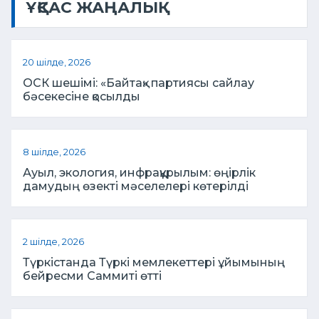
ҰҚСАС ЖАҢАЛЫҚ
20 шілде, 2026
ОСК шешімі: «Байтақ» партиясы сайлау
бәсекесіне қосылды
8 шілде, 2026
Ауыл, экология, инфрақұрылым: өңірлік
дамудың өзекті мәселелері көтерілді
2 шілде, 2026
Түркістанда Түркі мемлекеттері ұйымының
бейресми Саммиті өтті