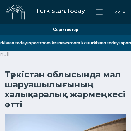
Turkistan.Today
Серіктестер
•
•
•
•
rkistan.today
sportroom.kz
newsroom.kz
turkistan.today
sport
null
Түркістан облысында мал
шаруашылығының
халықаралық жәрмеңкесі
өтті