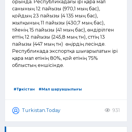
орында. Республикадағы ірі қара мал
санының 12 пайызы (970,1 мың бас),
қойдың 23 пайызы (4 135 мың бас),
жылқының 11 пайызы (430,7 мың бас),
түйенің 15 пайызы (41 мың бас), өндірілген
еттің 12 пайызы (245,8 мың тн), сүттің 13
пайызы (447 мың тн) өңірдің үлесінде.
Республикада экспортқа шығарылатын ірі
қара мал етінің 80%, қой етінің 75%
облыстың еншісінде.
#Түркістан
#Мал шаруашылығы
Turkistan.Today
931