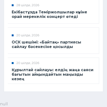
28 шілде, 2026
Екібастұзда Теміржолшылар күніне
орай мерекелік концерт өтеді
20 шілде, 2026
ОСК шешімі: «Байтақ» партиясы
сайлау бәсекесіне қосылды
20 шілде, 2026
Құрылтай сайлауы: елдің жаңа саяси
бағытын айқындайтын маңызды
кезең
null