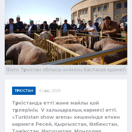
Фото: Түркістан облысы әкімінің баспасөз қызметі
ТҮРКІСТАН
5 сәуір, 2025
Түркістанда етті және майлы қой
түрлерінің V халықаралық көрмесі өтті.
«Turkistan show arena» кешенінде өткен
көрмеге Ресей, Қырғызстан, Өзбекстан,
Тәжікстан, Ингушития, Моңғолия,