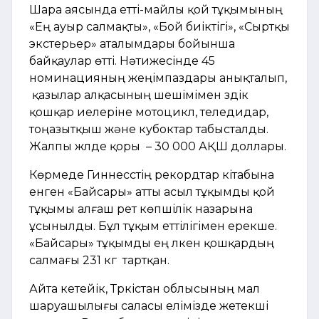
Шара аясында етті-майлы қой тұқымының
«Ең ауыр салмақты», «Бой биіктігі», «Сыртқы
экстерьер» аталымдары бойынша
байқаулар өтті. Нәтижесінде 45
номинацияның жеңімпаздары анықталып,
қазылар алқасының шешімімен үздік
қошқар иелеріне мотоцикл, теледидар,
тоңазытқыш және кубоктар табысталды.
Жалпы жүлде қоры – 30 000 АҚШ доллары.
Көрмеде Гиннесстің рекордтар кітабына
енген «Байсары» атты асыл тұқымды қой
тұқымы алғаш рет көпшілік назарына
ұсынылды. Бұл тұқым еттілігімен ерекше.
«Байсары» тұқымды ең үлкен қошқардың
салмағы 231 кг тартқан.
Айта кетейік, Түркістан облысының мал
шаруашылығы саласы елімізде жетекші