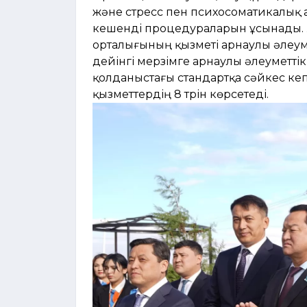
және стресс пен психосоматикалық
кешенді процедураларын ұсынады. 
орталығының қызметі арнаулы әлеум
дейінгі мерзімге арнаулы әлеуметтік
қолданыстағы стандартқа сәйкес кеп
қызметтердің 8 түрін көрсетеді.