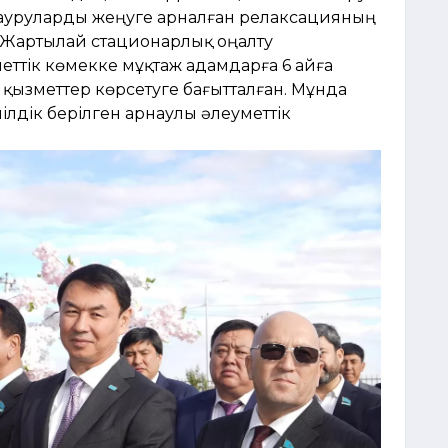
 ауруларды жеңуге арналған релаксацияның
Жартылай стационарлық оңалту
еттік көмекке мұқтаж адамдарға 6 айға
 қызметтер көрсетуге бағытталған. Мұнда
ілдік берілген арнаулы әлеуметтік