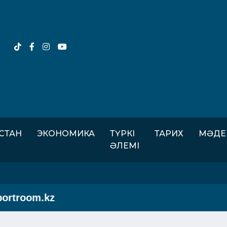
ІСТАН
ЭКОНОМИКА
ТҮРКІ
ТАРИХ
МӘДЕ
ӘЛЕМІ
oom.kz