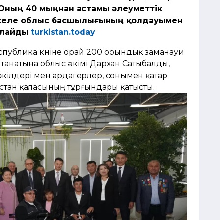
Оның 40 мыңнан астамы әлеуметтік
мәселе облыс басшылығының қолдауымен
арлайды
turkistan.today
еспублика күніне орай 200 орындық заманауи
танатына облыс әкімі Дархан Сатыбалды,
өкілдері мен ардагерлер, сонымен қатар
істан қаласының тұрғындары қатысты.