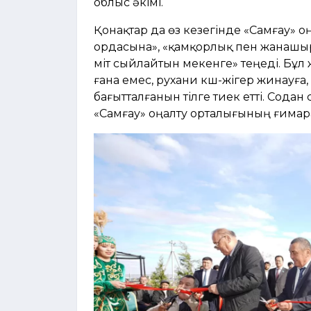
облыс әкімі.
Қонақтар да өз кезегінде «Самғау» оң
ордасына», «қамқорлық пен жанашыр
үміт сыйлайтын мекенге» теңеді. Бұл
ғана емес, рухани күш-жігер жинауға,
бағытталғанын тілге тиек етті. Сода
«Самғау» оңалту орталығының ғимар