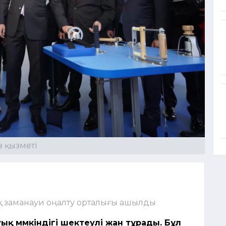
з қызметі
қ заманауи оңалту орталығы ашылды
ық мүмкіндігі шектеулі жан тұрады. Бұл