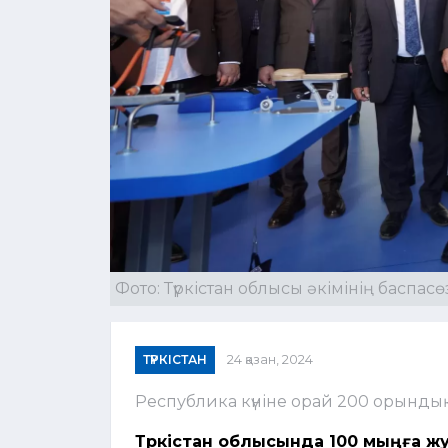
Фото: Түркістан облысы әкімінің баспасө
ТҮРКІСТАН
24 қазан, 2024
Республика күніне орай 200 орынды
Түркістан облысында 100 мыңға жу