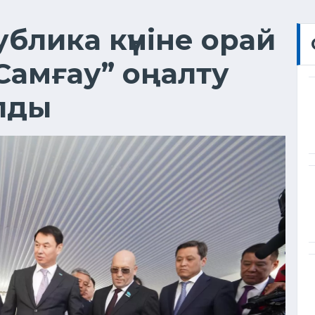
блика күніне орай
Самғау” оңалту
лды