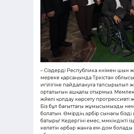
– Сіздерді Республика күнімен шын
мереке қарсаңында Түркістан облысы
игілігіне пайдалануға тапсырылып жа
орталығын ашқалы отырмыз. Мемлекет
жүйелі қолдау көрсету прогрессивті 
Біз бұл бағыттағы жұмысымызды үнем
болатын. Өмірдің әрбір сынағы бізді 
батыры! Кедергіні емес, мүмкіндікті 
келетін әрбәр жанға ем-дом болады 