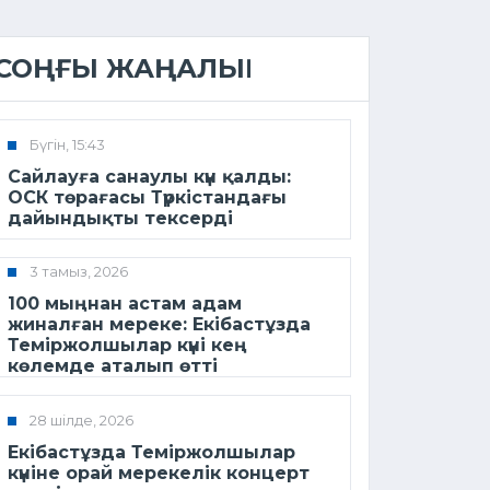
СОҢҒЫ ЖАҢАЛЫҚ
Бүгін, 15:43
Сайлауға санаулы күн қалды:
ОСК төрағасы Түркістандағы
дайындықты тексерді
3 тамыз, 2026
100 мыңнан астам адам
жиналған мереке: Екібастұзда
Теміржолшылар күні кең
көлемде аталып өтті
28 шілде, 2026
Екібастұзда Теміржолшылар
күніне орай мерекелік концерт