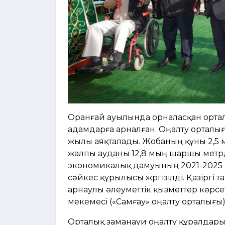
Оранғай ауылында орналасқан орталық
адамдарға арналған. Оңалту орталы
жылы аяқталады. Жобаның құны 2,5 
жалпы ауданы 12,8 мың шаршы метрді
экономикалық дамуының 2021-2025 
сәйкес құрылысы жүргізілді. Қазіргі
арнаулы әлеуметтік қызметтер көрс
мекемесі («Самғау» оңалту орталығы
Орталық заманауи оңалту құралдары