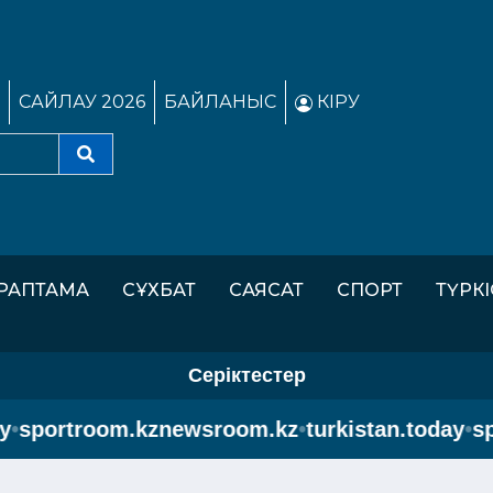
САЙЛАУ 2026
БАЙЛАНЫС
КІРУ
РАПТАМА
СҰХБАТ
САЯСАТ
СПОРТ
ТҮРК
Серіктестер
rtroom.kz
newsroom.kz
•
turkistan.today
•
sportr