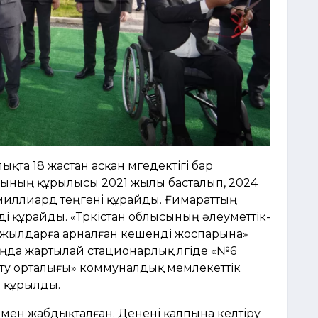
та 18 жастан асқан мүгедектігі бар
ғының құрылысы 2021 жылы басталып, 2024
миллиард теңгені құрайды. Ғимараттың
 құрайды. «Түркістан облысының әлеуметтік-
жылдарға арналған кешенді жоспарына»
 таңда жартылай стационарлық үлгіде «№6
ету орталығы» коммуналдық мемлекеттік
) құрылды.
мен жабдықталған. Денені қалпына келтіру