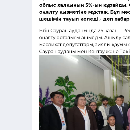
облыс халқының 5%-ын құрайды. 
оңалту қызметіне мұқтаж. Бұл 
шешімін тауып келеді,- деп хаб
Бүгін Сауран ауданында 25 қазан – Р
оңалту орталығы ашылды. Ашылу сал
маслихат депутаттары, зиялы қауым 
Сауран ауданы мен Кентау және Түрк