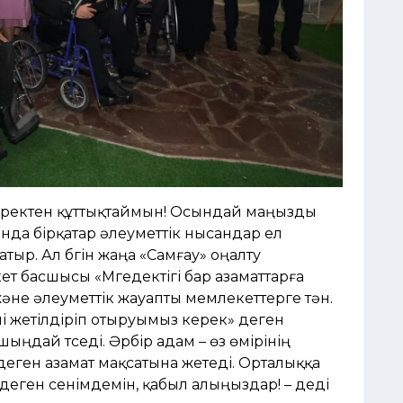
 жүректен құттықтаймын! Осындай маңызды
нда бірқатар әлеуметтік нысандар ел
тыр. Ал бүгін жаңа «Самғау» оңалту
 басшысы «Мүгедектігі бар азаматтарға
және әлеуметтік жауапты мемлекеттерге тән.
і жетілдіріп отыруымыз керек» деген
шыңдай түседі. Әрбір адам – өз өмірінің
іздеген азамат мақсатына жетеді. Орталыққа
деген сенімдемін, қабыл алыңыздар! – деді