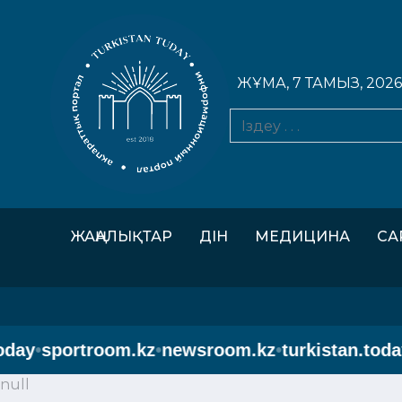
ЖҰМА, 7 ТАМЫЗ, 2026
ЖАҢАЛЫҚТАР
ДІН
МЕДИЦИНА
СА
sportroom.kz
•
newsroom.kz
•
turkistan.today
•
spo
null