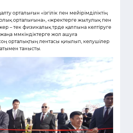
алту орталығын «ізгілік пен мейірімділіктің
лық орталығына», «жүректерге жылулық пен
 жер – тек физикалық түрде қалпына келтіруге
 жаңа мүмкіндіктерге жол ашуға
н соң орталықтың лентасы қиылып, келушілер
атымен танысты.