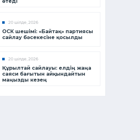
өтеді
20 шілде, 2026
ОСК шешімі: «Байтақ» партиясы
сайлау бәсекесіне қосылды
20 шілде, 2026
Құрылтай сайлауы: елдің жаңа
саяси бағытын айқындайтын
маңызды кезең