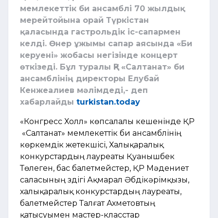
мемлекеттік би ансамблі 70 жылдық
мерейтойына орай Түркістан
қаласында гастрольдік іс-сапармен
келді. Өнер ұжымы сапар аясында «Би
керуені» жобасы негізінде концерт
өткізеді. Бұл туралы ҚР «Салтанат» би
ансамблінің директоры Елубай
Кенжеалиев мәлімдеді,- деп
хабарлайды
turkistan.today
«Конгресс Холл» көпсалалы кешенінде ҚР
«Салтанат» мемлекеттік би ансамблінің
көркемдік жетекшісі, Халықаралық
конкурстардың лауреаты Қуанышбек
Төлеген, бас балетмейстер, ҚР Мәдениет
саласының үздігі Ақмарал Әбдікәрімқызы,
халықаралық конкурстардың лауреаты,
балетмейстер Талғат Ахметовтың
қатысуымен мастер-класстар