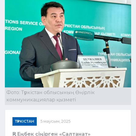
Фото: Түркістан облысының Өңірлік
коммуникациялар қызметі
ТҮРКІСТАН
5 маусым, 2025
ҚР Еңбек сіңірген «Салтанат»