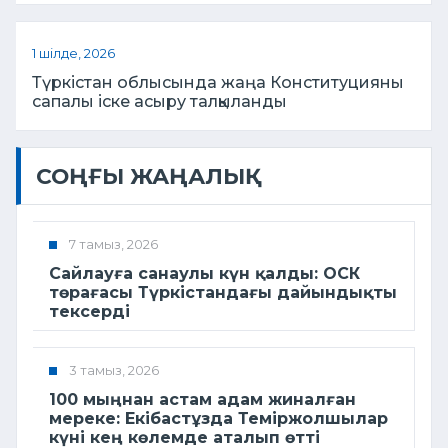
1 шілде, 2026
Түркістан облысында жаңа Конституцияны
сапалы іске асыру талқыланды
СОҢҒЫ ЖАҢАЛЫҚ
7 тамыз, 2026
Сайлауға санаулы күн қалды: ОСК
төрағасы Түркістандағы дайындықты
тексерді
3 тамыз, 2026
100 мыңнан астам адам жиналған
мереке: Екібастұзда Теміржолшылар
күні кең көлемде аталып өтті