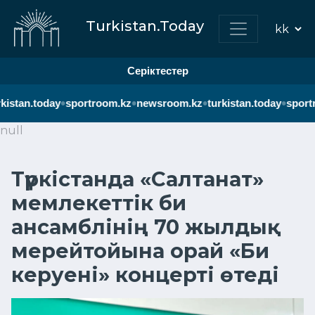
Turkistan.Today
Серіктестер
•
•
•
•
kistan.today
sportroom.kz
newsroom.kz
turkistan.today
sportr
null
Түркістанда «Салтанат»
мемлекеттік би
ансамблінің 70 жылдық
мерейтойына орай «Би
керуені» концерті өтеді