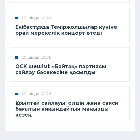
28 шілде, 2026
Екібастұзда Теміржолшылар күніне
орай мерекелік концерт өтеді
20 шілде, 2026
ОСК шешімі: «Байтақ» партиясы
сайлау бәсекесіне қосылды
20 шілде, 2026
Құрылтай сайлауы: елдің жаңа саяси
бағытын айқындайтын маңызды
кезең