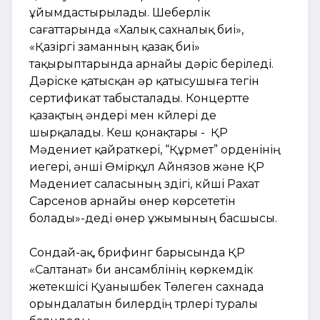
ұйымдастырылады. Шеберлік
сағаттарында «Халық сахналық биі»,
«Қазіргі заманның қазақ биі»
тақырыптарында арнайы дәріс беріледі.
Дәріске қатысқан әр қатысушыға тегін
сертификат табысталады. Концертте
қазақтың әндері мен күйлері де
шырқалады. Кеш қонақтары - ҚР
Мәдениет қайраткері, “Құрмет” орденінің
иегері, әнші Өмірқұл Айнязов және ҚР
Мәдениет саласының үздігі, күйші Рахат
Сарсенов арнайы өнер көрсететін
болады»-деді өнер ұжымының басшысы.
Сондай-ақ, брифинг барысында ҚР
«Салтанат» би ансамблінің көркемдік
жетекшісі Қуанышбек Төлеген сахнада
орындалатын билердің түрлері туралы