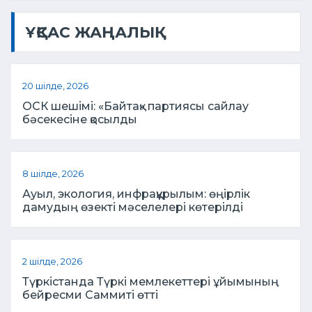
ҰҚСАС ЖАҢАЛЫҚ
20 шілде, 2026
ОСК шешімі: «Байтақ» партиясы сайлау
бәсекесіне қосылды
8 шілде, 2026
Ауыл, экология, инфрақұрылым: өңірлік
дамудың өзекті мәселелері көтерілді
2 шілде, 2026
Түркістанда Түркі мемлекеттері ұйымының
бейресми Саммиті өтті