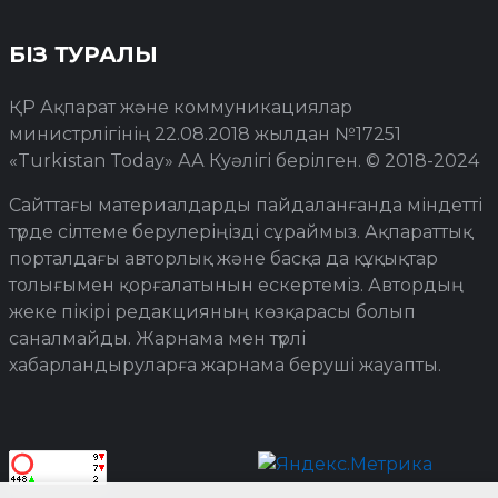
БІЗ ТУРАЛЫ
ҚР Ақпарат және коммуникациялар
министрлігінің 22.08.2018 жылдан №17251
«Turkistan Today» АА Куәлігі берілген. © 2018-2024
Сайттағы материалдарды пайдаланғанда міндетті
түрде сілтеме берулеріңізді сұраймыз. Ақпараттық
порталдағы авторлық және басқа да құқықтар
толығымен қорғалатынын ескертеміз. Автордың
жеке пікірі редакцияның көзқарасы болып
саналмайды. Жарнама мен түрлі
хабарландыруларға жарнама беруші жауапты.