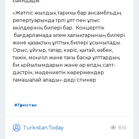
баяндады.
«Жетпіс жылдық тарихы бар ансамбльдің
репертуарында түрлі ұлт пен ұлыс
өкілдерінің билері бар. Концерттік
бағдарламада әлем халықтарының билері
және қазақтың ұлттық билері ұсынылады.
Орыс, ұйғыр, татар, кәріс, қытай, өзбек,
тәжік, моңғол және тағы басқа ұлттардың
би қойылымдарын және әр елдің салт-
дәстүрін, мәдениетін көрермендер
тамашалай алады»-деді спикер
#Түркістан
Turkistan.Today
816