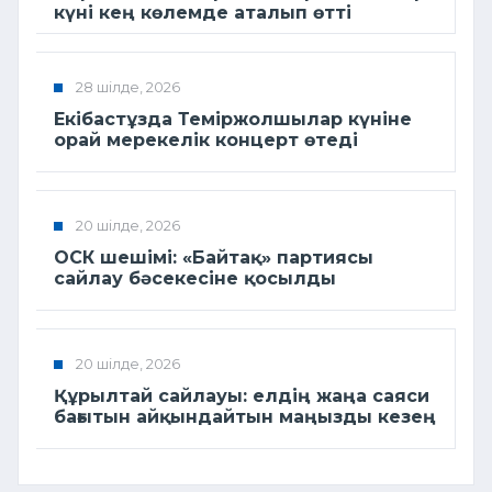
күні кең көлемде аталып өтті
28 шілде, 2026
Екібастұзда Теміржолшылар күніне
орай мерекелік концерт өтеді
20 шілде, 2026
ОСК шешімі: «Байтақ» партиясы
сайлау бәсекесіне қосылды
20 шілде, 2026
Құрылтай сайлауы: елдің жаңа саяси
бағытын айқындайтын маңызды кезең