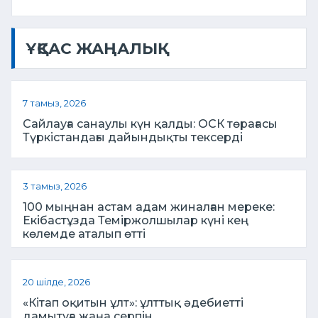
ҰҚСАС ЖАҢАЛЫҚ
7 тамыз, 2026
Сайлауға санаулы күн қалды: ОСК төрағасы
Түркістандағы дайындықты тексерді
3 тамыз, 2026
100 мыңнан астам адам жиналған мереке:
Екібастұзда Теміржолшылар күні кең
көлемде аталып өтті
20 шілде, 2026
«Кітап оқитын ұлт»: ұлттық әдебиетті
дамытуға жаңа серпін