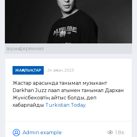
ашық дереккөз
ЖАҢАЛЫҚТАР
24 ақпан, 2023
Жастар арасында танымал музыкант
Darkhan Juzz лақап атымен танымал Дархан
Жүнісбековтің қайтыс болды, деп
хабарлайды
Turkistan Today
.
Admin example
1.8k