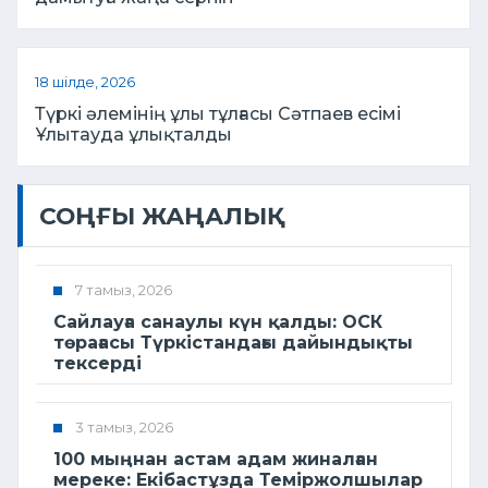
18 шілде, 2026
Түркі әлемінің ұлы тұлғасы Сәтпаев есімі
Ұлытауда ұлықталды
СОҢҒЫ ЖАҢАЛЫҚ
7 тамыз, 2026
Сайлауға санаулы күн қалды: ОСК
төрағасы Түркістандағы дайындықты
тексерді
3 тамыз, 2026
100 мыңнан астам адам жиналған
мереке: Екібастұзда Теміржолшылар