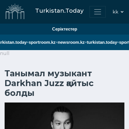
Turkistan.Today
Серіктестер
•
•
•
•
rkistan.today
sportroom.kz
newsroom.kz
turkistan.today
spor
null
Танымал музыкант
Darkhan Juzz қайтыс
болды