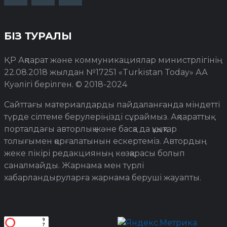
БІЗ ТУРАЛЫ
ҚР Ақпарат және коммуникациялар министрлігінің
22.08.2018 жылдан №17251 «Turkistan Today» АА
Куәлігі берілген. © 2018-2024
Сайттағы материалдарды пайдаланғанда міндетті
түрде сілтеме берулеріңізді сұраймыз. Ақпараттық
порталдағы авторлық және басқа да құқықтар
толығымен қорғалатынын ескертеміз. Автордың
жеке пікірі редакцияның көзқарасы болып
саналмайды. Жарнама мен түрлі
хабарландыруларға жарнама беруші жауапты.