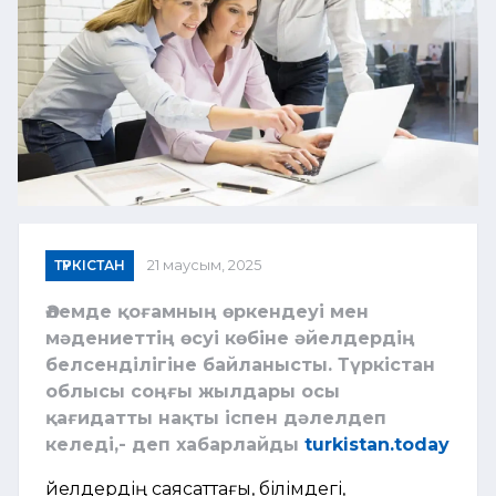
ТҮРКІСТАН
21 маусым, 2025
Әлемде қоғамның өркендеуі мен
мәдениеттің өсуі көбіне әйелдердің
белсенділігіне байланысты. Түркістан
облысы соңғы жылдары осы
қағидатты нақты іспен дәлелдеп
келеді,- деп хабарлайды
turkistan.today
Әйелдердің саясаттағы, білімдегі,