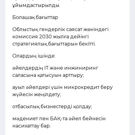
ұйымдастырылды.
Болашақ бағыттар
Облыстық гендерлік саясат жөніндегі
комиссия 2030 жылға дейінгі
стратегиялық бағыттарын бекітті.
Олардың ішінде:
әйелдердің ІТ және инжиниринг
саласына қатысуын арттыру;
ауыл әйелдері үшін микрокредит беру
жүйесін жеңілдету;
отбасылық бизнестерді қолдау;
мәдениет пен БАҚ-та әйел бейнесін
насихаттау бар.