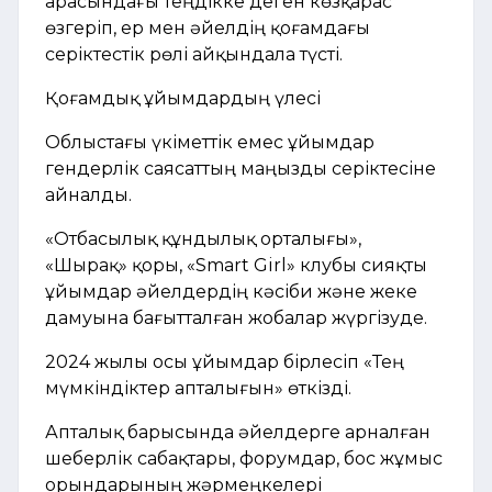
арасындағы теңдікке деген көзқарас
өзгеріп, ер мен әйелдің қоғамдағы
серіктестік рөлі айқындала түсті.
Қоғамдық ұйымдардың үлесі
Облыстағы үкіметтік емес ұйымдар
гендерлік саясаттың маңызды серіктесіне
айналды.
«Отбасылық құндылық орталығы»,
«Шырақ» қоры, «Smart Girl» клубы сияқты
ұйымдар әйелдердің кәсіби және жеке
дамуына бағытталған жобалар жүргізуде.
2024 жылы осы ұйымдар бірлесіп «Тең
мүмкіндіктер апталығын» өткізді.
Апталық барысында әйелдерге арналған
шеберлік сабақтары, форумдар, бос жұмыс
орындарының жәрмеңкелері