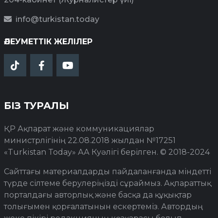
info@turkistan.today
ӘЛЕУМЕТТІК ЖЕЛІЛЕР
БІЗ ТУРАЛЫ
ҚР Ақпарат және коммуникациялар
министрлігінің 22.08.2018 жылдан №17251
«Turkistan Today» АА Куәлігі берілген. © 2018-2024
Сайттағы материалдарды пайдаланғанда міндетті
түрде сілтеме берулеріңізді сұраймыз. Ақпараттық
порталдағы авторлық және басқа да құқықтар
толығымен қорғалатынын ескертеміз. Автордың