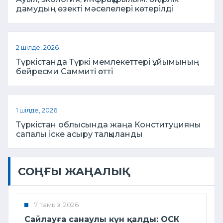
дамудың өзекті мәселелері көтерілді
2 шілде, 2026
Түркістанда Түркі мемлекеттері ұйымының
бейресми Саммиті өтті
1 шілде, 2026
Түркістан облысында жаңа Конституцияны
сапалы іске асыру талқыланды
СОҢҒЫ ЖАҢАЛЫҚ
7 тамыз, 2026
Сайлауға санаулы күн қалды: ОСК