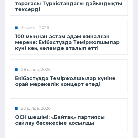
төрағасы Түркістандағы дайындықты
тексерді
3 тамыз, 2026
100 мыңнан астам адам жиналған
мереке: Екібастұзда Теміржолшылар
күні кең көлемде аталып өтті
28 шілде, 2026
Екібастұзда Теміржолшылар күніне
орай мерекелік концерт өтеді
20 шілде, 2026
ОСК шешімі: «Байтақ» партиясы
сайлау бәсекесіне қосылды