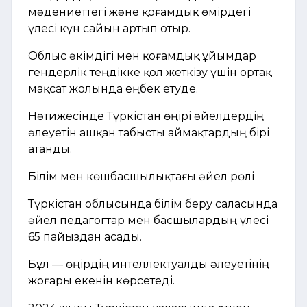
мәдениеттегі және қоғамдық өмірдегі
үлесі күн сайын артып отыр.
Облыс әкімдігі мен қоғамдық ұйымдар
гендерлік теңдікке қол жеткізу үшін ортақ
мақсат жолында еңбек етуде.
Нәтижесінде Түркістан өңірі әйелдердің
әлеуетін ашқан табысты аймақтардың бірі
атанды.
Білім мен көшбасшылықтағы әйел рөлі
Түркістан облысында білім беру саласында
әйел педагогтар мен басшылардың үлесі
65 пайыздан асады.
Бұл — өңірдің интеллектуалды әлеуетінің
жоғары екенін көрсетеді.