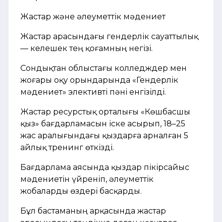
Жастар және әлеуметтік мәдениет
Жастар арасындағы гендерлік сауаттылық
— келешек тең қоғамның негізі.
Сондықтан облыстағы колледждер мен
жоғары оқу орындарында «Гендерлік
мәдениет» элективті пәні енгізілді.
Жастар ресурстық орталығы «Көшбасшы
қыз» бағдарламасын іске асырып, 18–25
жас аралығындағы қыздарға арналған 5
айлық тренинг өткізді.
Бағдарлама аясында қыздар пікірсайыс
мәдениетін үйреніп, әлеуметтік
жобаларды өздері басқарды.
Бұл бастаманың арқасында жастар