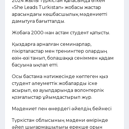
2024 жылы Түркістан қаласында өткен
«She Leads Turkistan» жобасы жастар
арасындағы көшбасшылық мәдениетті
дамытуға бағытталды.
Жобаға 2000-нан астам студент қатысты.
Қыздарға арналған семинарлар,
пікірталастар мен тренингтер олардың
өзін-өзі танып, болашаққа сеніммен қадам
басуына ықпал етті.
Осы бастама нәтижесінде көптеген қыз
студент әлеуметтік жобаларды іске
асырып, өз ауылдарында волонтерлік
қозғалыстар ұйымдастырып жүр.
Мәдениет пен өнердегі әйелдің бейнесі
Түркістан облысының мәдени өмірінде
әйел шығармашылығы ерекше орын