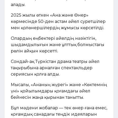
алады.
2025 жылы өткен «Ана және Өнер»
көрмесінде 50-ден астам әйел суретшілер
мен қолөнершілердің жұмысы көрсетілді.
Олардың еңбектері әйелдің нәзіктігін,
шыдамдылығын және ұлттық болмыстағы
рөлін айқын көрсетті.
Сондай-ақ Түркістан драма театры әйел
тақырыбына арналған спектакльдер
сериясын қолға алды.
Мысалы, «Ананың жүрегі» және «Көктемнің
үні» қойылымдары қоғамдағы әйел
бейнесін жаңа қырынан танытты.
Бұл мәдени жобалар — тек өнер ғана емес,
қоғамдық санадағы теңдік идеяларын