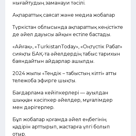
нығайтудың заманауи тәсілі.
Ақпараттық саясат және медиа жобалар
Түркістан облысында ақпараттық кеңістікте
де әйел дауысы айқын естіле бастады.
«Айғақ», «TurkistanToday», «Оңтүстік Рабат»
сияқты БАҚ-та әйелдердің табыс тарихын
баяндайтын айдарлар ашылды.
2024 жылы «Теңдік – табыстың кілті» атты
тележоба эфирге шықты.
Бағдарлама кейіпкерлері — ауылдан
шыққан кәсіпкер әйелдер, мұғалімдер
мен дәрігерлер.
Бұл жобалар қоғамда әйел еңбегінің
қадірін арттырып, жастарға үлгі болып
отыр.