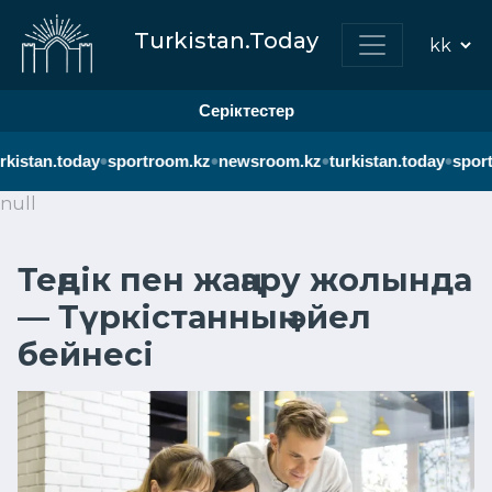
Turkistan.Today
Серіктестер
•
•
•
•
kistan.today
sportroom.kz
newsroom.kz
turkistan.today
sport
null
Теңдік пен жаңару жолында
— Түркістанның әйел
бейнесі