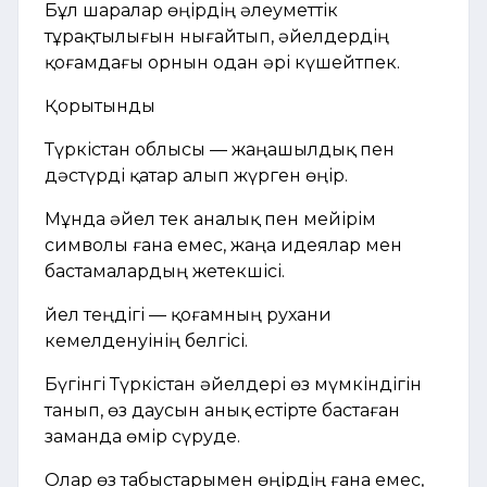
Бұл шаралар өңірдің әлеуметтік
тұрақтылығын нығайтып, әйелдердің
қоғамдағы орнын одан әрі күшейтпек.
Қорытынды
Түркістан облысы — жаңашылдық пен
дәстүрді қатар алып жүрген өңір.
Мұнда әйел тек аналық пен мейірім
символы ғана емес, жаңа идеялар мен
бастамалардың жетекшісі.
Әйел теңдігі — қоғамның рухани
кемелденуінің белгісі.
Бүгінгі Түркістан әйелдері өз мүмкіндігін
танып, өз даусын анық естірте бастаған
заманда өмір сүруде.
Олар өз табыстарымен өңірдің ғана емес,