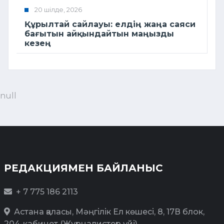
20 шілде, 2026
Құрылтай сайлауы: елдің жаңа саяси
бағытын айқындайтын маңызды
кезең
null
РЕДАКЦИЯМЕН БАЙЛАНЫС
+ 7 775 186 2113
Астана қаласы, Мәңгілік Ел көшесі, 8, 17В блок,
204-кабинет (Журналистер үйі)