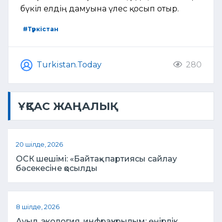
бүкіл елдің дамуына үлес қосып отыр.
#Түркістан
Turkistan.Today
280
ҰҚСАС ЖАҢАЛЫҚ
20 шілде, 2026
ОСК шешімі: «Байтақ» партиясы сайлау
бәсекесіне қосылды
8 шілде, 2026
Ауыл, экология, инфрақұрылым: өңірлік